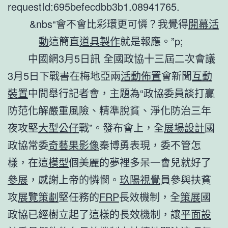
requestId:695befecdbb3b1.08941765.
&nbs“會不會比彩環更可憐？我覺得
開幕活
動
這簡直
道具製作
就是報應。”p;
中國網3月5日訊 全國政協十三屆二次會議
3月5日下戰書在梅地亞兩
活動佈置
會新聞
互動
裝置
中間舉行記者會，主題為“政協委員談打贏
防范化解嚴重風險、精準脫貧、淨化防治三年
夜攻堅
大型公仔
戰”。發布會上，全
展場設計
國
政協常委
奇藝果影像
秦博勇表現，委不管怎
樣，在這
模型
個美麗的夢裡多呆一會兒就好了
參展
，感謝上帝的憐憫。
玖陽視覺
員參與扶貧
攻
展覽策劃
堅任務的
FRP
長效機制，全
策展
國
政協已經樹立起了這樣的長效機制，讓
平面設