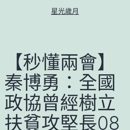
跳
星光歲月
至
主
要
內
容
【秒懂兩會】
秦博勇：全國
政協曾經樹立
扶貧攻堅長08