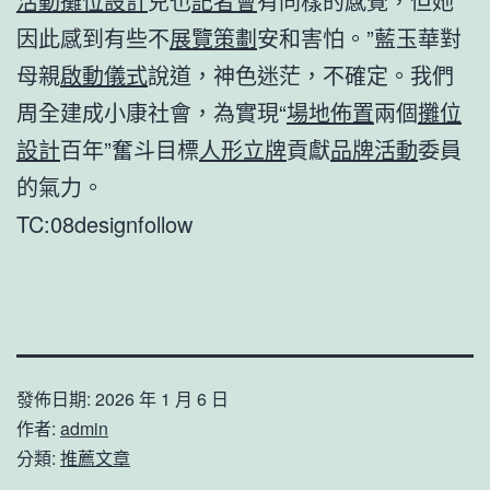
活動
攤位設計
兒也
記者會
有同樣的感覺，但她
因此感到有些不
展覽策劃
安和害怕。”藍玉華對
母親
啟動儀式
說道，神色迷茫，不確定。我們
周全建成小康社會，為實現“
場地佈置
兩個
攤位
設計
百年”奮斗目標
人形立牌
貢獻
品牌活動
委員
的氣力。
TC:08designfollow
發佈日期:
2026 年 1 月 6 日
作者:
admin
分類:
推薦文章