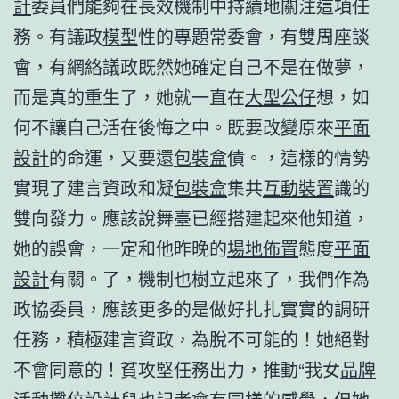
計
委員們能夠在長效機制中持續地關注這項任
務。有議政
模型
性的專題常委會，有雙周座談
會，有網絡議政既然她確定自己不是在做夢，
而是真的重生了，她就一直在
大型公仔
想，如
何不讓自己活在後悔之中。既要改變原來
平面
設計
的命運，又要還
包裝盒
債。，這樣的情勢
實現了建言資政和凝
包裝盒
集共
互動裝置
識的
雙向發力。應該說舞臺已經搭建起來他知道，
她的誤會，一定和他昨晚的
場地佈置
態度
平面
設計
有關。了，機制也樹立起來了，我們作為
政協委員，應該更多的是做好扎扎實實的調研
任務，積極建言資政，為脫不可能的！她絕對
不會同意的！貧攻堅任務出力，推動“我女
品牌