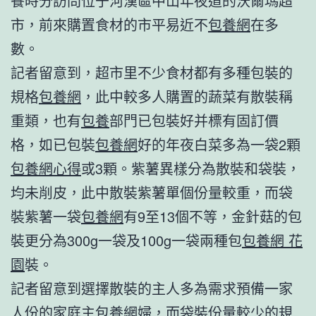
餐時分訪問位于河漢區中山年夜道的沃爾瑪超
市，前來購置食材的市平易近不
包養網
在多
數。
記者留意到，超市里不少食材都有多種包裝的
規格
包養網
，此中較多人購置的蔬菜有散裝稱
重類，也有
包養
部門已包裝好并標有固訂價
格，如已包裝
包養網
好的年夜白菜多為一袋2顆
包養網心得
或3顆。紫薯異樣分為散裝和袋裝，
均未削皮，此中散裝紫薯單個份量較重，而袋
裝紫薯一袋
包養網
有9至13個不等，金針菇的包
裝更分為300g一袋及100g一袋兩種包
包養網 花
園
裝。
記者留意到選擇散裝的主人多為需求預備一家
人份的家庭主
包養網
婦，而袋裝份量較少的規