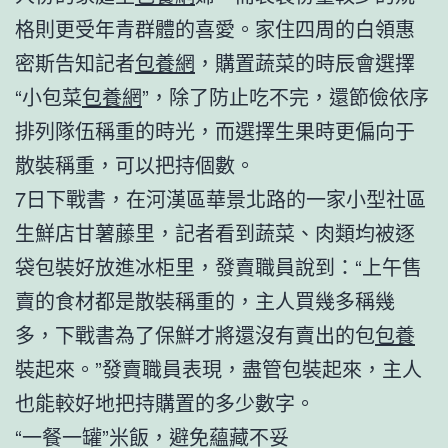
格則更受年青群體的喜愛。家住四周的白領惠
密斯告知記者
包養網
，購置蔬菜的時辰會選擇
“小包菜
包養網
”，除了防止吃不完，還節儉依序
排列隊伍稱重的時光，而選擇生果時更偏向于
散裝稱重，可以把持個數。
7日下戰書，在河漢區華景北路的一家小型社區
生鮮店甘薯藤里，記者看到蔬菜、肉類均被逐
袋包裝好放進冰柜里，發賣職員說到：“上午售
賣的食材都是散裝稱重的，主人買幾多稱幾
多，下戰書為了保鮮才將還沒有賣出的包
包養
裝起來。”發賣職員表現，盡管包裝起來，主人
也能較好地把持購置的多少數字。
“一餐一罐”米飯，避免蘊藏不妥