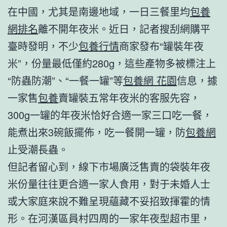
在中國，尤其是南邊地域，一日三餐里均
包養
網排名
離不開年夜米。近日，記者搜刮網購平
臺時發明，不少
包養行情
商家發布“罐裝年夜
米”，份量最低僅約280g，這些產物多被標注上
“防蟲防潮”、“一餐一罐”等
包養網 花園
信息，據
一家售
包養
賣罐裝五常年夜米的客服先容，
300g一罐的年夜米恰好合適一家三口吃一餐，
能煮出來3碗飯擺佈，吃一餐開一罐，防
包養網
止受潮長蟲。
但記者留心到，線下市場廣泛售賣的袋裝年夜
米份量往往更合適一家人食用，對于未婚人士
或大家庭來說不難呈現蘊藏不妥招致揮霍的情
形。在河漢區員村四周的一家年夜型超市里，