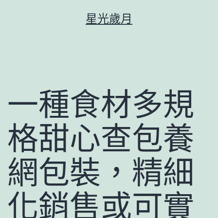
跳
星光歲月
至
主
要
內
容
一種食材多規
格甜心查包養
網包裝，精細
化銷售或可實