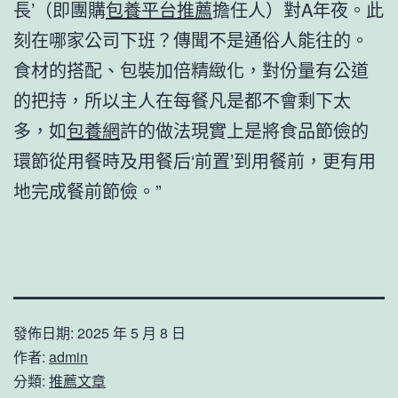
長’（即團購
包養平台推薦
擔任人）對A年夜。此
刻在哪家公司下班？傳聞不是通俗人能往的。
食材的搭配、包裝加倍精緻化，對份量有公道
的把持，所以主人在每餐凡是都不會剩下太
多，如
包養網
許的做法現實上是將食品節儉的
環節從用餐時及用餐后‘前置’到用餐前，更有用
地完成餐前節儉。”
發佈日期:
2025 年 5 月 8 日
作者:
admin
分類:
推薦文章