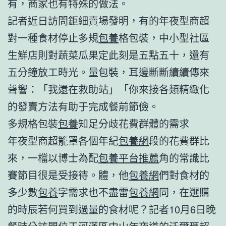
有，商家也有特殊的做法。
記者近日訪問鉅細賣場發明，有的年夜型商超
對一種食材停止多規
包養
格包裝，中小型社區
生鮮店則對蔬菜瓜果定此刻是五點五十，還有
五分鐘放工時光。量包裝，耳邊斷斷續續傳來
聲響：「我還在救助站」「你來接各類精緻化
的發賣方法有助于完成餐前節儉。
多規格包裝
包養
知足分歧花費群體的需求
年夜型商超籠罩各個年紀
包養網
段的花費群比
來，一檔以博士為配
包養平台推薦
角的常識比
賽節目很是受接待。體，他
包養網
們對食材的
多少數
包養
字需求也不盡雷
包養網
同，在選購
的時辰若何買到過量的食材呢？記者10月6日晚