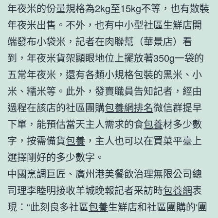
年夜米的份量規格為2kg至15kg不等，也有散裝
年夜米出售。不外，也有中小型社區生鮮店開
端發布小袋米，記者在肉聯幫（華景店）看
到，年夜米貨架顯眼地位上擺放著350g一袋的
五常年夜米，還有各類小規格包裝的黑米、小
米、糯米等。此外，發賣職員告知記者，經由
過程在該店的社區團購
包養網排名
微信群提早
下單，能預估當天主人需求的食
包養
材多少數
字，按需備貨
包養
，主人也可以在買菜平臺上
選擇剛好的多少數字。
中國烹調巨匠、廣州港美餐飲治理無限公司總
司理李睦明接收羊城晚報記者采訪時
包養網
表
現：“此刻良多社區
包養
生鮮店和社區團購的‘團