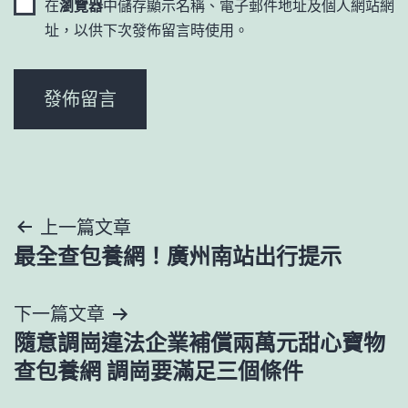
在
瀏覽器
中儲存顯示名稱、電子郵件地址及個人網站網
址，以供下次發佈留言時使用。
文
上一篇文章
最全查包養網！廣州南站出行提示
章
導
下一篇文章
隨意調崗違法企業補償兩萬元甜心寶物
覽
查包養網 調崗要滿足三個條件