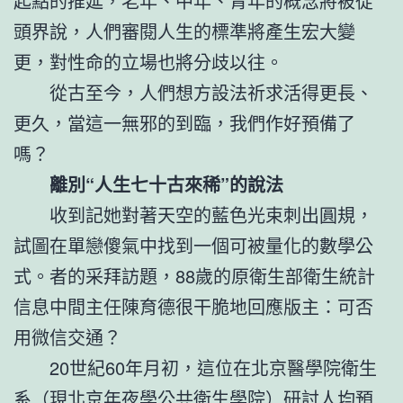
起點的推延，老年、中年、青年的概念將被從
頭界說，人們審閱人生的標準將產生宏大變
更，對性命的立場也將分歧以往。
從古至今，人們想方設法祈求活得更長、
更久，當這一無邪的到臨，我們作好預備了
嗎？
離別“人生七十古來稀”的說法
收到記她對著天空的藍色光束刺出圓規，
試圖在單戀傻氣中找到一個可被量化的數學公
式。者的采拜訪題，88歲的原衛生部衛生統計
信息中間主任陳育德很干脆地回應版主：可否
用微信交通？
20世紀60年月初，這位在北京醫學院衛生
系（現北京年夜學公共衛生學院）研討人均預