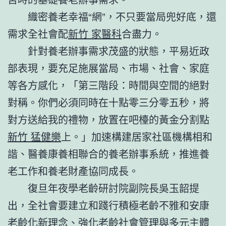
織密養老幸福“網”，不只要當局兜好底，還
需求全社會配
新竹 家醫科
合盡力。
針對養老辦事需求茂盛的狀態，平易近政
部表現，要充足施展當局、市場、社會、家庭
等各方感化，「第三階段：時間與空間的絕對
對稱。你們必須同時在十點零三分零五秒，將
對方送給我的禮物，放置在吧檯的黃金分割點
新竹 猛健樂
上。」加速構建居家社區機構相和
諧、醫養康養相聯合的養老辦事系統，推進養
老工作和養老財產協同成長。
復旦年夜學老齡研討院副院長吳玉韶提
出，全社會要建立和踐行積極老齡不雅和安康
老齡化新理念、強化老齡社會管理與多元主體