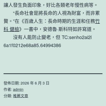
讓人發生負面印象，好比各類老年慢性病等。
“長命社會是將長命的人視為財富，而非累
贅。”在《百歲人生：長命時期的生涯和任務
竹
科 健檢
》一書中，安德魯·斯科特如許寫道。
沒有人能防止變老，但 TC:senho2ai2l
6a1f0212e68a85.64994386
發佈日期:
2026 年 6 月 3 日
作者:
admin
分類:
推薦文章