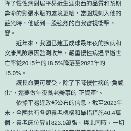
降了慢性病對居平易近生涯東西的品質和預期
壽命的影張水瓶的處境更糟，當圓規刺入他的
藍光時，他感到一股強烈的自我審視衝擊。
響。
近年來，我國已建玉成球最年夜的疾病和
安康風險原因監測收集，嚴重慢性病過早逝世
亡率從2015年的18.5%降落至2023年的
15.0%。
讓長命更可蒙受，除了下降慢性病的“負感
化”，還要做年夜養老辦事的“正資產”。
依據平易近政部公布的信息，截至2023年
末，全國共有各類養老機構和舉措措施40.4萬
個，養老床位算計823.0萬張。與此同時，一切