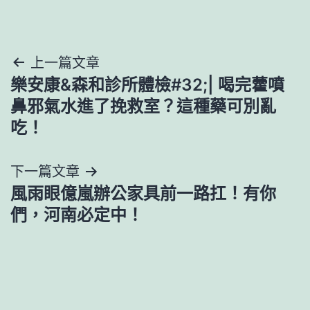
文
上一篇文章
樂安康&森和診所體檢#32;| 喝完藿噴
章
鼻邪氣水進了挽救室？這種藥可別亂
導
吃！
覽
下一篇文章
風雨眼億嵐辦公家具前一路扛！有你
們，河南必定中！