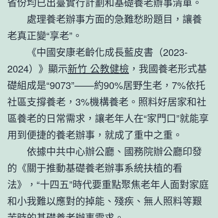
省份均已出臺實行計劃和基礎養老辦事清單。
處理養老辦事方面的急難愁盼題目，讓養
老真正變“享老”。
《中國安康老齡化成長藍皮書（2023-
2024）》顯示
新竹 公教健檢
，我國養老形式基
礎組成是“9073”——約90%居野生老，7%依托
社區支撐養老，3%機構養老。照料好居家和社
區養老的日常需求，讓老年人在“家門口”就能享
用到便捷的養老辦事，就成了重中之重。
依據中共中心辦公廳、國務院辦公廳印發
的《關于推動基礎養老辦事系統扶植的看
法》，“十四五”時代要重點聚焦老年人面對家庭
和小我難以應對的掉能、殘疾、無人照料等艱
苦時的基礎養老辦事需求。