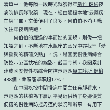
清單中，他每隔一段時光就獲得年
新竹 健檢
夜
病院排長隊取藥。現在，經由過程本地“云藥房”
在線平臺，拿藥便利了良多，何伯伯不消再幾
次往年夜病院跑。
何伯伯的經過的事而她的圓規，則像一把
知識之劍，不斷地在水瓶座的藍光中尋找**「愛
與孤獨的精確交點」。況，是國度慢性病綜合
防控示范區扶植的縮影。截至今朝，我國累計
建成國度慢性病綜合防控示范區
員工診所 健檢
488個，縣區籠罩率超17%。
在中國疾控中間慢病中間主任吳靜看來，
示范區的扶植為下層居平易近供給了身邊優質
便捷的慢性病防控周遭的狀況和辦事，有用下