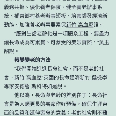
義務共擔、優化養老保險、健全養老辦事系
統、補齊鄉村養老辦事短板、培養銀發經濟新
動能、加強養老辦事要素保
新竹 高血壓
證。
“應對生齒老齡化是一項體系工程，要盡力
讓長命成為可累贅、可蒙受的美妙實際。”吳玉
韶說。
轉變變老的方法
“我們開端進進長命社會，而不是老齡社
會。
新竹 高血壓
”英國的長命經濟
新竹 健檢
學
專家安德魯·斯科特如是說。
他以為，長命與老齡的差別在于：長命社
會是為人類更長的壽命作好預備，確保生涯東
西的品質和延伸壽命的意義；老齡社會則不難