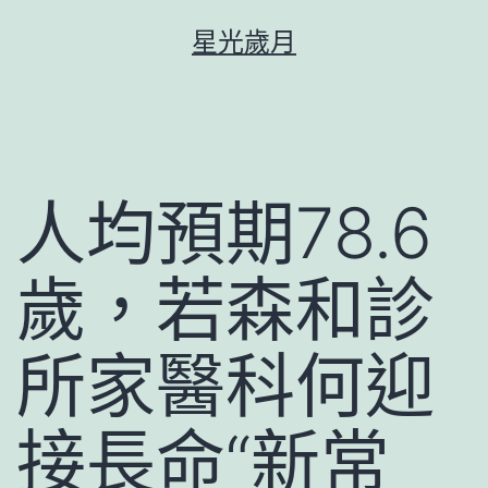
跳
星光歲月
至
主
要
內
容
人均預期78.6
歲，若森和診
所家醫科何迎
接長命“新常