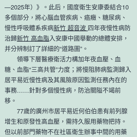
—2025年）》。此后，國度衛生安康委結合10
多個部分，將心腦血管疾病、癌癥、糖尿病、
慢性呼吸體系疾病
新竹 超音波
四年夜慢性病防
治歸
新竹 高血脂
入安康中國舉動的總體安排，
并分辨制訂了詳細的“道路圖”。
領導下層醫療衛活力構加年夜血壓、血
糖、血脂“三高共管”力度；將慢阻肺病監測歸入
居平易近慢性病及其風險原因監測任務內在的
事務……針對多個慢性病，防治關隘不竭前
移。
77歲的廣州市居平易近何伯伯患有前列腺
增生和原發性高血壓，需持久服用藥物把持。
但以前部門藥物不在社區衛生辦事中間的用藥