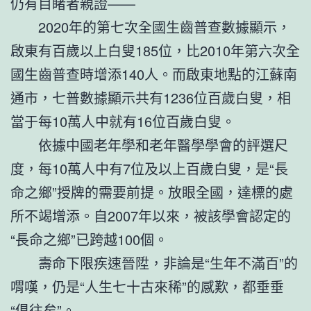
仍有目睹者親證——
2020年的第七次全國生齒普查數據顯示，
啟東有百歲以上白叟185位，比2010年第六次全
國生齒普查時增添140人。而啟東地點的江蘇南
通市，七普數據顯示共有1236位百歲白叟，相
當于每10萬人中就有16位百歲白叟。
依據中國老年學和老年醫學學會的評選尺
度，每10萬人中有7位及以上百歲白叟，是“長
命之鄉”授牌的需要前提。放眼全國，達標的處
所不竭增添。自2007年以來，被該學會認定的
“長命之鄉”已跨越100個。
壽命下限疾速晉陞，非論是“生年不滿百”的
喟嘆，仍是“人生七十古來稀”的感歎，都垂垂
“俱往矣”。