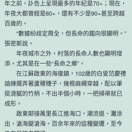
年之前，訃告上呈現最多的年紀是70+；現在，
年夜大都曾經是80+，還有不少是90+甚至跨越
百歲的。
“數據紛歧定周全，但長命的趨向很顯明。”
張密斯說。
年夜城市之外，村落的長命人數也顯明增
添。尤其是在一些“長命之鄉”。
在江蘇啟東的海復鎮，102歲的白叟范慶禮
諳練擺弄著蘆稷穗子，幾根麻繩穿越，配以筆
挺滑膩的竹柄，不出半個小時，一把掃帚就已
成形。
啟東鄰接萬里長江進海口，潮流退、灘涂
出，滄海變滄海。百余年來的這種變遷，至今