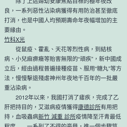
除了上述婦幼安康焦點目標的極年夜改
良，一系列惡性沾染病獲得有用防治甚至徹底
打消，也是中國人均預期壽命年夜幅增加的主
要緣由。
竹科X光
從鼠疫、霍亂、天花等烈性病，到結核
病、小兒麻痹癥等貽害無限的“頑疾”，新中國成
立后，經由過程普遍接種疫苗、服用“糖丸”等方
法，慢慢擊退殘虐神州年夜地千百年的一批嚴
重沾染病。
2012年以來，我國打消了瘧疾，完成了乙
肝把持目的，艾滋病疫情獲得
康德診所
有用把
持，血吸蟲病
新竹 減重 診所
疫情降至汗青最低
程度……一系列了不得的豪舉，進一個步驟筑