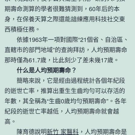
期壽命測算的學者很難猜測到，60年后的本
身，在保養天算之際還能諳練應用科技社交東
西積極任務。
依據1963年一項對國際“21個省、自治區、
直轄市的部門地域”的查詢拜訪，人均預期壽命
那時僅為61.7歲，比此刻少了差未幾17歲。
什么是人均預期壽命？
簡略來說，它是經由過程統計各個年紀段
的逝世亡率，推算出重生生齒均勻可以存活的
年數，其全稱為“生齒0歲均勻預期壽命”。各年
紀段的逝世亡率越低，人均預期壽命就會越
高。
陳育德說明
新竹 家醫科
，人均預期壽命是