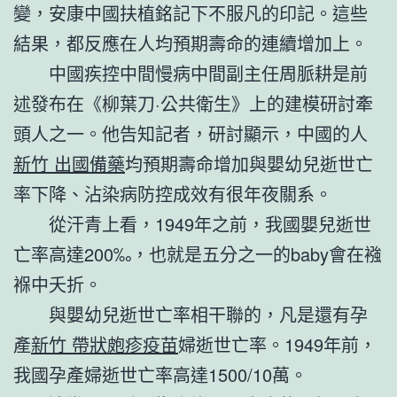
變，安康中國扶植銘記下不服凡的印記。這些
結果，都反應在人均預期壽命的連續增加上。
中國疾控中間慢病中間副主任周脈耕是前
述發布在《柳葉刀·公共衛生》上的建模研討牽
頭人之一。他告知記者，研討顯示，中國的人
新竹 出國備藥
均預期壽命增加與嬰幼兒逝世亡
率下降、沾染病防控成效有很年夜關系。
從汗青上看，1949年之前，我國嬰兒逝世
亡率高達200‰，也就是五分之一的baby會在襁
褓中夭折。
與嬰幼兒逝世亡率相干聯的，凡是還有孕
產
新竹 帶狀皰疹疫苗
婦逝世亡率。1949年前，
我國孕產婦逝世亡率高達1500/10萬。