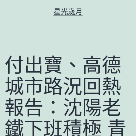
跳
星光歲月
至
主
要
內
容
付出寶、高德
城市路況回熱
報告：沈陽老
鐵下班積極 青