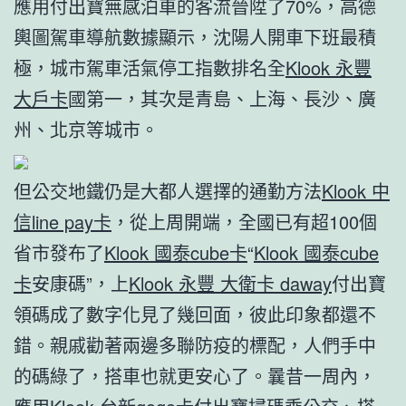
應用付出寶無感泊車的客流晉陞了70%，高德
輿圖駕車導航數據顯示，沈陽人開車下班最積
極，城市駕車活氣停工指數排名全
Klook 永豐
大戶卡
國第一，其次是青島、上海、長沙、廣
州、北京等城市。
但公交地鐵仍是大都人選擇的通勤方法
Klook 中
信line pay卡
，從上周開端，全國已有超100個
省市發布了
Klook 國泰cube卡
“
Klook 國泰cube
卡
安康碼”，上
Klook 永豐 大衛卡 daway
付出寶
領碼成了數字化見了幾回面，彼此印象都還不
錯。親戚勸著兩邊多聯防疫的標配，人們手中
的碼綠了，搭車也就更安心了。曩昔一周內，