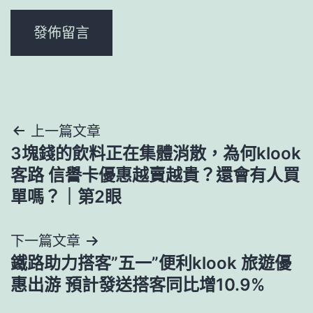
文
上一篇文章
3塊錢的飲料正在集體消散，為何klook
章
客路 信譽卡優惠越賣越貴？還會有人買
導
單嗎？｜第2眼
覽
下一篇文章
鐵路助力搭客”五一”便利klook 旅遊優
惠出游 預計發送搭客同比增10.9%