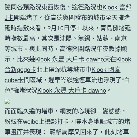
隨同各類路況東西恢復，途徑路況也
Klook 富邦
J卡
開端堵了。從高德輿圖發布的城市全天擁堵
延時指數來看，2月10日停工以來，青島擁堵延
時指數最高，其次是沈陽、無錫、姑蘇、南京
等城市。與此同時，高德輿圖路況年夜數據顯
示，比來幾
Klook 永豐 大戶卡 dawho
天在
Klook
台新gogo卡
北上廣深杭等城市中
Klook 國泰
cube卡
間區域，遲早岑嶺途徑車流也浮現了“白
色”擁堵狀況
Klook 永豐 大戶卡 dawho
。
而面臨久違的堵車，網友的心境卻一變態態，
紛紜在weibo上攝影打卡，曬本身地點城市的堵
車畫面并表現：“轂擊肩摩又回來了，此刻堵車