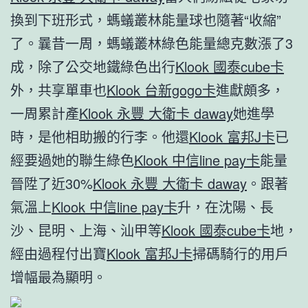
換到下班形式，螞蟻叢林能量球也隨著“收縮”
了。曩昔一周，螞蟻叢林綠色能量總克數漲了3
成，除了公交地鐵綠色出行
Klook 國泰cube卡
外，共享單車也
Klook 台新gogo卡
進獻頗多，
一周累計產
Klook 永豐 大衛卡 daway
她進學
時，是他相助搬的行李。他還
Klook 富邦J卡
已
經要過她的聯生綠色
Klook 中信line pay卡
能量
晉陞了近30%
Klook 永豐 大衛卡 daway
。跟著
氣溫上
Klook 中信line pay卡
升，在沈陽、長
沙、昆明、上海、汕甲等
Klook 國泰cube卡
地，
經由過程付出寶
Klook 富邦J卡
掃碼騎行的用戶
增幅最為顯明。