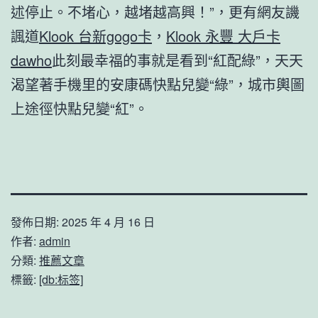
述停止。不堵心，越堵越高興！”，更有網友譏
諷道
Klook 台新gogo卡
，
Klook 永豐 大戶卡
dawho
此刻最幸福的事就是看到“紅配綠”，天天
渴望著手機里的安康碼快點兒變“綠”，城市輿圖
上途徑快點兒變“紅”。
發佈日期:
2025 年 4 月 16 日
作者:
admin
分類:
推薦文章
標籤:
[db:标签]