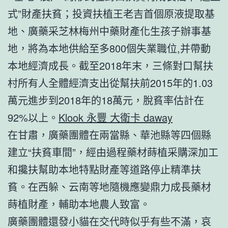
式”財產扶貧；投資扶植王老吉首個原液提取基
地、廣藥采芝林梅州中藥財產化生孩子辦事基
地，將為本地供給至多800個失業職位,并帶動
本地經濟成長。截至2018年末，三條對口幫扶
村所有人全體經濟支出從幫扶前2015年的1.03
萬元進步到2018年的18萬元，脫貧率估計在
92%以上。
Klook 永豐 大衛卡 daway
在甘肅，廣藥團體在兩當縣、華池縣等四個縣
建立“扶貧車間”，經由過程藥材蒔植采購深加工
和攙扶幫助本地特點財產等道路停止精準扶
貧。在西躲、云南等地隨機應變鼎力成長藥材
蒔植財產，輔助本地農人致富。
廣藥團體還發小貓在交代時似乎有些不滿，哀