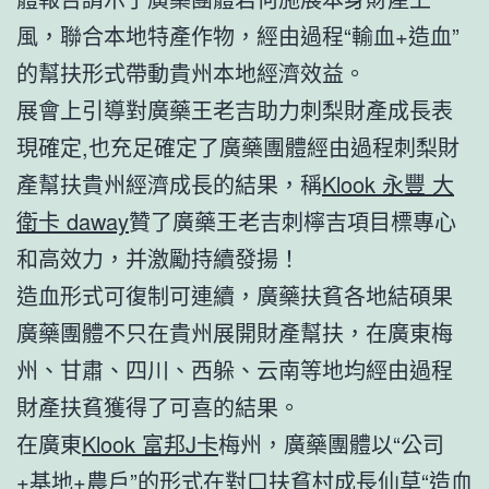
風，聯合本地特產作物，經由過程“輸血+造血”
的幫扶形式帶動貴州本地經濟效益。
展會上引導對廣藥王老吉助力刺梨財產成長表
現確定,也充足確定了廣藥團體經由過程刺梨財
產幫扶貴州經濟成長的結果，稱
Klook 永豐 大
衛卡 daway
贊了廣藥王老吉刺檸吉項目標專心
和高效力，并激勵持續發揚！
造血形式可復制可連續，廣藥扶貧各地結碩果
廣藥團體不只在貴州展開財產幫扶，在廣東梅
州、甘肅、四川、西躲、云南等地均經由過程
財產扶貧獲得了可喜的結果。
在廣東
Klook 富邦J卡
梅州，廣藥團體以“公司
+基地+農戶”的形式在對口扶貧村成長仙草“造血