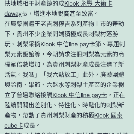
扶地域相干財產鏈的成
Klook 永豐 大衛卡
daway
長，增進本地脫貧甚至致富。
在廣藥團體王老吉刺檸吉系列產物上市的帶動
下，貴州不少企業開端積極成長刺梨村落游
玩、刺梨采摘
Klook 中信line pay卡
節、專題刺
梨元素飯館等，今朝請求注冊刺梨為元素的商
標呈倍數增加，為貴州刺梨財產成長注進了新
活氣。我嗎」「我六點放工」此外，廣藥團體
與黔南、畢節、六盤水等刺梨主產區的企業樹
立了普遍聯絡接觸
Klook 中信line pay卡
，正在
陸續開闢出差別化、特性化、時髦化的刺梨新
產物，帶動了貴州刺梨財產的積極
Klook 國泰
cube卡
成長。