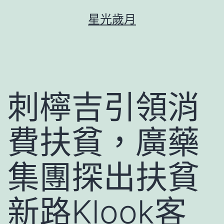
跳
星光歲月
至
主
要
內
容
刺檸吉引領消
費扶貧，廣藥
集團探出扶貧
新路Klook客