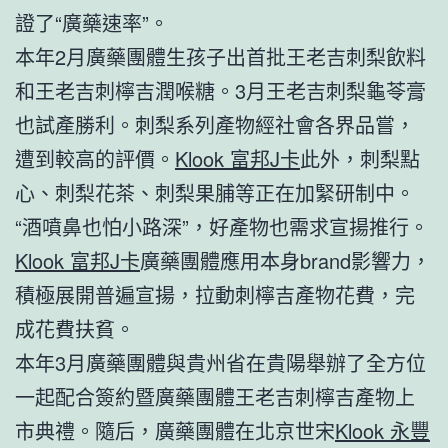
證了“廣藥速率”。
本年2月廣藥團體生孩子出首批王老吉刺梨飲料
和王老吉刺檸吉潤喉糖。3月王老吉刺梨龜苓膏
也試產勝利。刺梨系列產物經社會各界品嘗，
遭到較高的評價。
Klook 富邦J卡
此外，刺梨點
心、刺梨花茶、刺梨果脯等正在加緊研制中。
“酒噴鼻也怕小路深”，好產物也需求宣揚推行。
Klook 富邦J卡
廣藥團體應用本身brand影響力，
積極展開普遍宣揚，拉動刺檸吉產物花費，完
成花費扶貧。
本年3月廣藥團體與貴州省在貴陽舉辦了全方位
一起配合簽約暨廣藥團體王老吉刺檸吉產物上
市典禮。隨后，廣藥團體在北京世宋
Klook 永豐