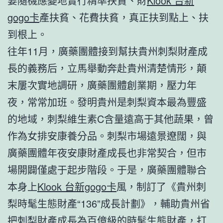
要隨機應變地實行精準扶貧、財
Klook 台新
gogo卡
產扶貧、花費扶貧，真正扶到點上、扶
到根上。
往年11月，廣藥團體接到幫扶貴州刺梨財產成
長的義務后，立馬舉動奔赴貴州清楚情形，顛
末屢次實地調研，廣藥團體創業期，壓力年
夜，常常加班。發明貴州是刺梨資本最為豐盛
的地域，刺梨維生素C含量遠高于其他蔬果，曾
作為女排安康養分品。刺梨市場遠景遼闊，與
廣藥團體年夜安康財產成長也非常契合，但市
場開闢僅處于起步階段。于是，廣藥團體聯合
本身上
Klook 台新gogo卡
風，制訂了《貴州刺
梨時髦生態財產“136”成長計劃》，輔助貴州省
把刺梨財產成長為百億級的時髦生態財產，打