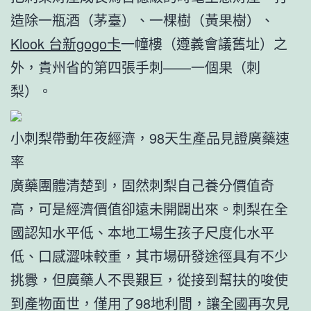
造除一瓶酒（茅臺）、一棵樹（黃果樹）、
Klook 台新gogo卡
一幢樓（遵義會議舊址）之
外，貴州省的第四張手刺——一個果（刺
梨）。
小刺梨帶動年夜經濟，98天生產品見證廣藥速
率
廣藥團體清楚到，固然刺梨自己養分價值奇
高，可是經濟價值卻遠未開闢出來。刺梨在全
國認知水平低、本地工場生孩子尺度化水平
低、口感澀味較重，其市場研發途徑具有不少
挑釁，但廣藥人不畏艱巨，從接到幫扶的唆使
到產物面世，僅用了98地利間，讓全國再次見