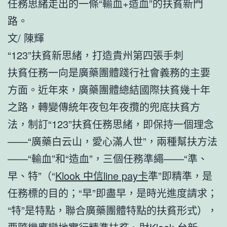
任務思緒走出的一條“輸血+造血”的扶貧新門
路。
文/ 陳輝
“123”扶貧新思緒，打造貴州第四張手刺
扶貧任務一向是廣藥團體踐行社會義務的主要
方面。近年來，廣藥團體總結國際扶貧幾十年
之路，轉變傳統年夜包年夜攬的兜底扶貧方
法，制訂“123”扶貧任務思緒，即保持一個理念
——“廣藥白云山，愛心滿人世”，兩種幫扶方法
——“輸血”和“造血”，三個任務準繩——“準、
早、特”（“
Klook 中信line pay卡
準”即精準，是
任務標的目的；“早”即盡早，是時光進度請求；
“特”是特點，聯合廣藥團體特點的扶貧形式），