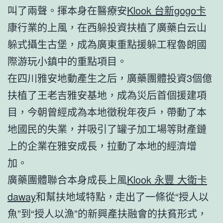
叫了兩聲。揮本身在醫療安
Klook 台新gogo卡
康行業的上風，在西躲投資扶植了廣藥白云山
躲式攝生古堡，成為廣東重點援躲工程魯朗國
際游玩小鎮中的重點項目。
在四川雅安地動產生之后，廣藥團體投資3個億
扶植了王老吉雅安基地，成為災后首個援建項
目，今朝曾經成為本地徵稅年夜戶，帶動了本
地國民的失業，并吸引了罐子加工場等財產鏈
上的企業在雅安成長，拉動了本地的經濟增
加。
廣藥團體聯合本身成長上風
Klook 永豐 大衛卡
daway
和幫扶地域特點，走出了一條從“授人以
魚”到“授人以漁”的新興產扶融會的扶貧形式，