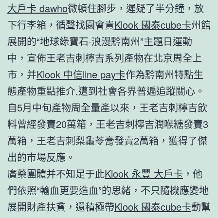
大戶卡 dawho
微頓住腳步，遲疑了半分鐘，放
下行李箱，循聲找園會貴
Klook 國泰cube卡
州館
展開的“地球綠寶石·浪漫黔南州”主題日運動
中，宣佈王老吉刺檸吉系列產物在北京周全上
市，并
Klook 中信line pay卡
作為黔南州特點生
態產物重點推介,遭到社會各界普遍追蹤關心。
自5月中旬產物周全量產以來，王老吉刺檸吉飲
料曾經發賣20萬箱，王老吉刺檸吉潤喉糖發賣3
萬箱，王老吉刺梨龜苓膏發賣2萬箱，獲得了傑
出的市場反應。
廣藥團體并不知足于此
Klook 永豐 大戶卡
，他
們依照“輸血更要造血”的思緒，不只隨機應變地
展開財產扶貧，還積極帶
Klook 國泰cube卡
動幫