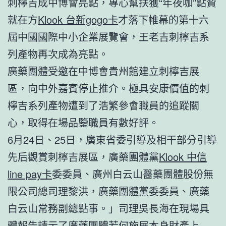
刺檸吉成中博會亮點，專心幫扶獲“年夜咖”點贊
就在方
Klook 台新gogo卡
才落下帷幕的第十六
屆中國國際中小企業展覽會，王老吉刺檸吉系
列產物再次成為亮點。
廣藥團體受邀在中博會貴州館建立刺檸吉展
區，向中外嘉賓停止推介。極具安康價值的刺
檸吉系列產物遭到了浩繁參會職員的追蹤關
心，取得在場品鑒職員有數好評。
6月24日、25日，廣東省委引導及相干部分引導
先后觀賞刺檸吉展區，廣藥團體黨
Klook 中信
line pay卡
委委員、廣州白云山醫藥團體股份無
限公司總司理黎洪，廣藥團體黨委委員、廣藥
白云山常務副總點事。」司理吳長海在現場具
體報告請示了廣藥團體若何施展本身財產上