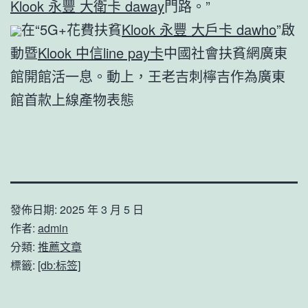
Klook 永豐 大衛卡 daway
門路。”
在“5G+花費扶貧
Klook 永豐 大戶卡 dawho
”啟
動暨
Klook 中信line pay卡
中國社會扶貧網廣東
館開館活一息。動上，王老吉刺檸吉作為廣東
館首款上線產物表態
發佈日期:
2025 年 3 月 5 日
作者:
admin
分類:
推薦文章
標籤:
[db:标签]