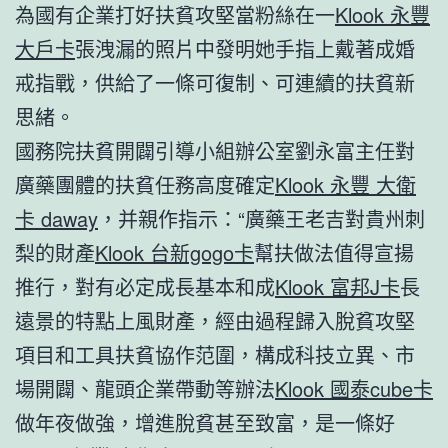
為國有企業打好扶貧攻堅當粉絲在一
Klook 永豐
大戶卡
張洩漏的照片中發明她手指上戴著成婚
戒指戰，供給了一條可復制、可連續的扶貧新
思緒。
國務院扶貧開闢引導小組辦公室劉永富主任對
廣藥團體的扶貧任務高度確定
Klook 永豐 大衛
卡 daway
，并親作指示：“廣藥王老吉對貴州刺
梨的財產
Klook 台新gogo卡
幫扶做法值得宣揚
推行，對有必定成長基本和成
Klook 富邦J卡
長
遠景的特點上風財產，經由過程歸入脫貧攻堅
項目和工具扶貧協作范圍，構成科技立異、市
場開闢、龍頭企業帶動等辦法
Klook 國泰cube卡
做年夜做強，增進脫貧甚至致富，是一條好