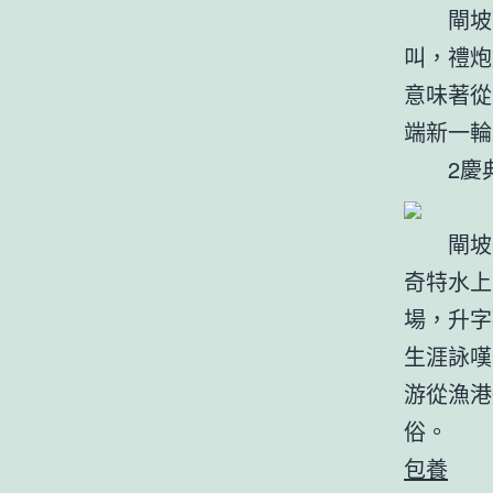
閘坡國
叫，禮炮
意味著從
端新一輪
2慶典
閘坡疍
奇特水上
場，升字
生涯詠嘆
游從漁港
俗。
包養