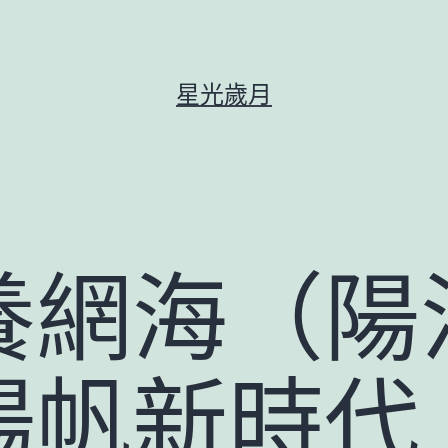
星光歲月
養網海（陽
揚帆新時代