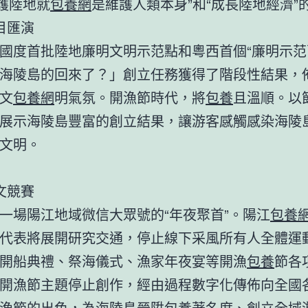
維護陸地就
包養網
是維護人類本身”和“成長陸地經濟”
匯演
度首批陸地廉明文明示范點和粵西首個“廉明示范
海陵島的回來了？」創立任務獲得了階段性結果，
文
包養網
明氣氛。開漁節時代，將
包養
且溫順。以
展示海陵島豐富的創立結果，讓游客感觸感染海陵
文明。
競賽
場陽江地域微信大眾號的“年夜聚首”。陽江
包養
代表將展開研究交通，停止線下采風所有人全體運
開船典禮、祭海儀式、漁家年夜宴等開漁
包養
節各
開漁節主題停止創作，經由過程數字化傳佈向全國
漁節的出色，為海陵島晉陞
包養
著名度、創立全域