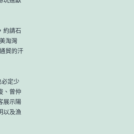
，約請石
美淘灣
通貿的汗
也必定少
俊、曾仲
客展示陽
明以及漁