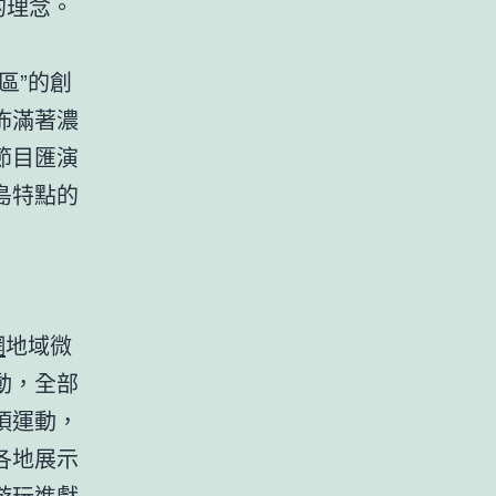
的理念。
區”的創
佈滿著濃
節目匯演
島特點的
網
地域微
動，全部
項運動，
各地展示
游玩進獻