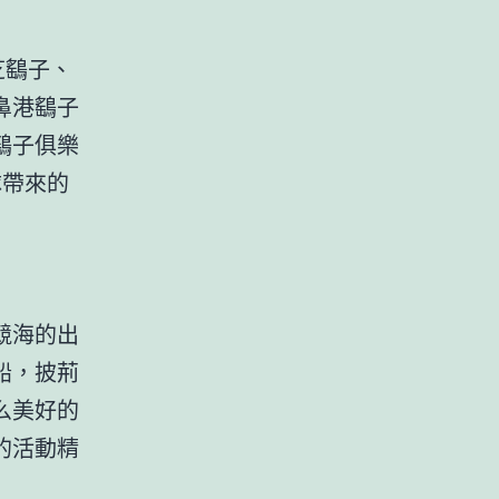
芝鷂子、
鼻港鷂子
鷂子俱樂
隊帶來的
競海的出
船，披荊
么美好的
的活動精