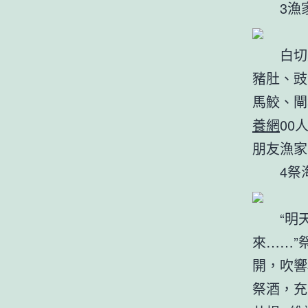
3漁家
白切雞
豬肚、豉
馬鮫、閘
養網
00
朋友漁家
4祭海
“明天
來……”
開，吹響
祭酒，充