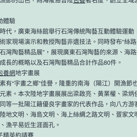
體驗
代，廣東海絲館舉行石灣傳統陶藝互動體驗運動
術家現場演示和教授陶藝非遺技法。同時發布“絲路
石灣陶藝精品展”，展現廣東石灣陶藝的來源、海路
成長的概略以及石灣陶藝精品合計作品80件。
包養網
地字畫展
有“字畫之鄉”佳譽，隆重的南海（陽江）開漁節
元素。本次陸地字畫展展出梁啟亮、黃業權、梁炳
同等一批陽江籍優良字畫家的代表作品，向八方游
陸地文明、海島文明、海上絲綢之路文明、疍家文
、漁平易近生涯面孔。
精英約請賽