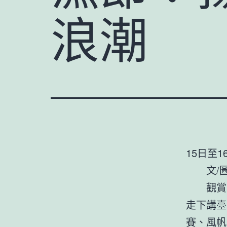
浪潮
15日至
文/圖 
觀賞千
走下講臺
賽、風帆