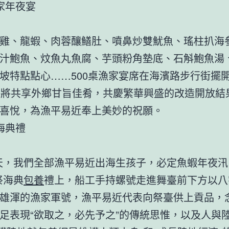
年夜宴
、龍蝦、肉蓉釀鱔肚、噴鼻炒雙魷魚、瑤柱扒海
汁鮑魚、炆魚丸魚腐、芋頭粉角墊底、石斛鮑魚湯
坡特點點心……500桌漁家宴席在海濱路步行街擺開
人將共享外鄉甘旨佳肴，共慶繁華興盛的改造開放結
喜悅，為漁平易近奉上美妙的祝願。
典禮
，我們全部漁平易近出海生孩子，必定魚蝦年夜汛
祭海典
包養
禮上，船工手持螺號走進舞臺前下方以八
雄渾的漁家軍號，漁平易近代表向祭臺供上貢品，
足表現“欲取之，必先予之”的傳統思惟，以及人與陸