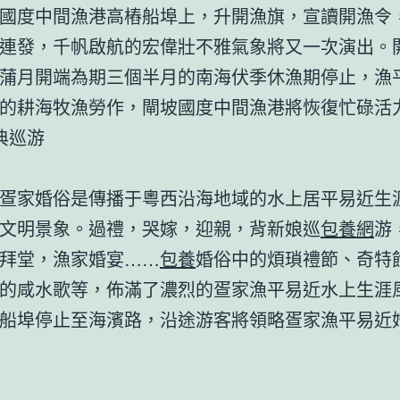
度中間漁港高樁船埠上，升開漁旗，宣讀開漁令
連發，千帆啟航的宏偉壯不雅氣象將又一次演出。
蒲月開端為期三個半月的南海伏季休漁期停止，漁
的耕海牧漁勞作，閘坡國度中間漁港將恢復忙碌活
巡游
家婚俗是傳播于粵西沿海地域的水上居平易近生
文明景象。過禮，哭嫁，迎親，背新娘巡
包養網
游
拜堂，漁家婚宴……
包養
婚俗中的煩瑣禮節、奇特
的咸水歌等，佈滿了濃烈的疍家漁平易近水上生涯
船埠停止至海濱路，沿途游客將領略疍家漁平易近