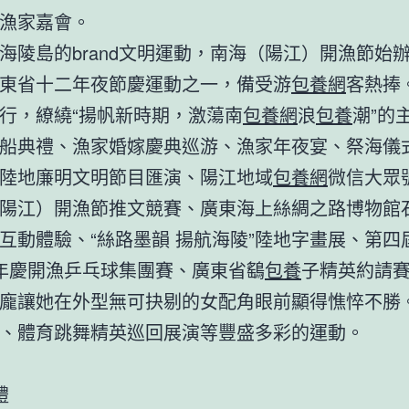
漁家嘉會。
島的brand文明運動，南海（陽江）開漁節始辦于
東省十二年夜節慶運動之一，備受游
包養網
客熱捧
行，繚繞“揚帆新時期，激蕩南
包養網
浪
包養
潮”的
船典禮、漁家婚嫁慶典巡游、漁家年夜宴、祭海儀
陸地廉明文明節目匯演、陽江地域
包養網
微信大眾
陽江）開漁節推文競賽、廣東海上絲綢之路博物館
互動體驗、“絲路墨韻 揚航海陵”陸地字畫展、第四
18年慶開漁乒乓球集團賽、廣東省鷂
包養
子精英約請
龐讓她在外型無可抉剔的女配角眼前顯得憔悴不勝
、體育跳舞精英巡回展演等豐盛多彩的運動。
禮