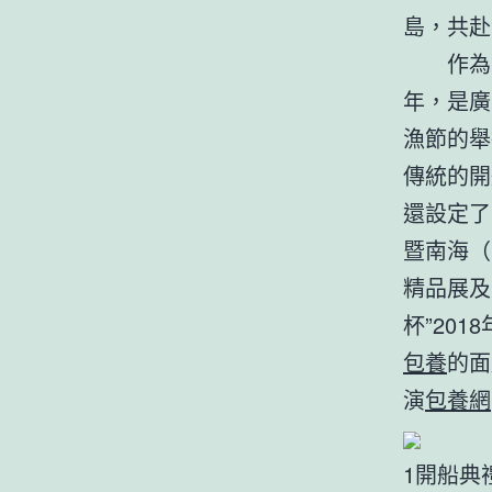
島，共赴
作為海陵
年，是廣
漁節的舉
傳統的開
還設定了
暨南海（
精品展及
杯”20
包養
的面
演
包養網
1開船典