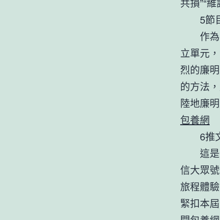
共損”“
5節目
作為國
立單元，
烈的廉明
的方法，
陸地廉明
包養網
6推文
這是一
信大眾號
旅程體驗
緊扣本屆
開
包養網