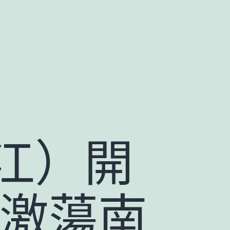
江）開
 激蕩南