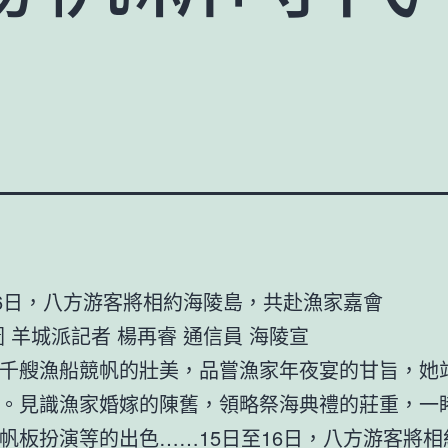
16日，八方游客將相約海陵島，共赴漁家嘉會
羊城派記者 楊再睿 通信員 海陵宣
艘漁船競帆的壯美，品嘗漁家年夜宴的甘旨，她
。見識漁家婚嫁的陳舊，領略祭海典禮的莊重，一
帆板扮演等的出色……15日至16日，八方游客將相