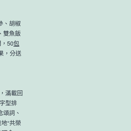
參、胡椒
、雙魚飯
，50
包
果，分送
，滿載回
字型排
念頌詞、
地“共榮