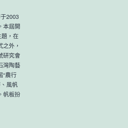
2003
。本屆開
主題，在
式之外，
號研究會
石灣陶藝
屆“農行
賽、風帆
。帆板扮