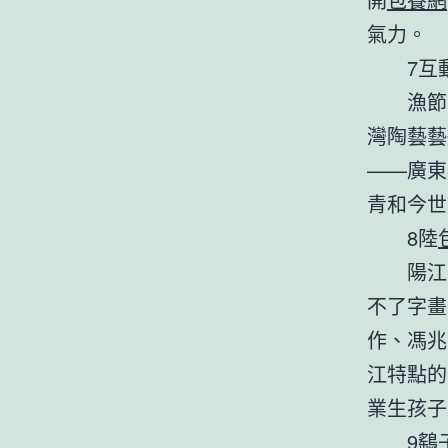
氣力。
7互動
漁節時
灣陶藝藝
——廣東
青和今世
8陸
陽江素
不了字畫
作、馮兆
江特點的
業生孩子
9鷂子