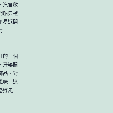
，汽笛啟
開船典禮
平易近開
力。
涯的一個
，牙婆鬧
飾品、對
風味。巡
婚嫁風