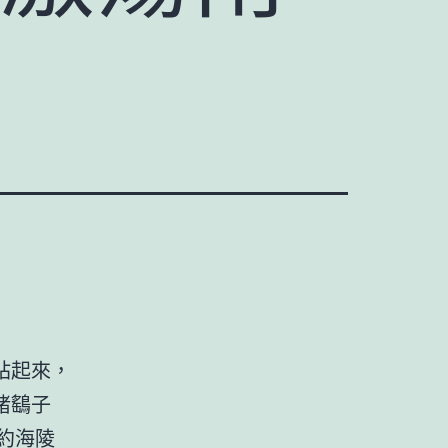
站起來，
睹鷂子
約海陵