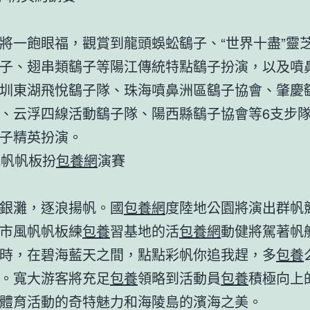
一飽眼福，觀賞到龍頭蜈蚣鷂子、“世界十盡”靈
子、翅串類鷂子等陽江傳統特點鷂子扮演，以及噴
圳東湖飛悅鷂子隊、珠海噴鼻洲區鷂子協會、肇慶
、云浮四線活動鷂子隊、陽西縣鷂子協會等6支步
子精英扮演。
帆帆板扮
包養網
演賽
灘，逐浪揚帆。國
包養網
度陸地公園將演出群帆
市風帆帆板練
包養
習基地的活
包養網
動健將駕著帆
時，在碧海藍天之間，點點彩帆你追我趕，多
包養
。寬大游客將充足
包養
領略到活動員
包養
積極向上
體育活動的奇特魅力和海陵島的濱海之美。