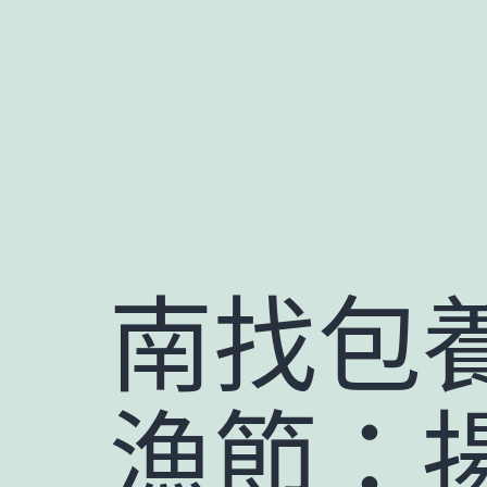
跳
至
主
要
內
容
南找包
漁節：