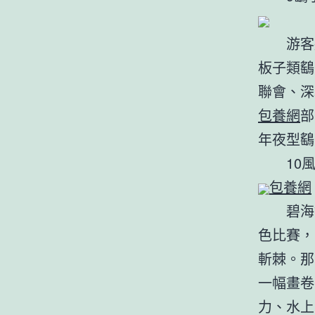
游客將
板子類鷂
聯會、深
包養網
部
年夜型鷂
10風
包養網
碧海銀
色比賽，
斬棘。那
一幅畫卷
力、水上