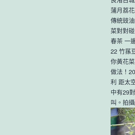
蒲月荔花
傳統豉油
菜對對碰2
春茶 一邊
22 竹蓀
你黃花菜
做法！201
利 距太
中有29
叫。拍攝