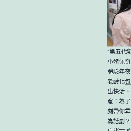
“第五代
小豬佩奇
體驗年夜
老齡化
包
出快活、回
窟：為了
劇帶你尋
為話劇？2
良渚古城20