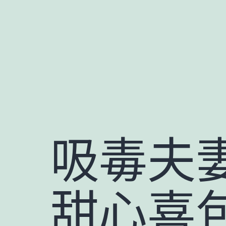
跳
至
主
要
內
容
吸毒夫
甜心喜包