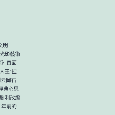
文明
》光影藝術
縫》直面
泥人王”捏
復制云岡石
部經典心思
何勝利改編
千年前的