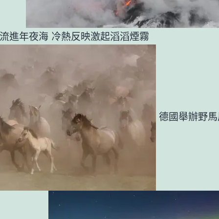
流進年夜海 冷熱反映激起滔滔煙霧
德國舉辦野馬