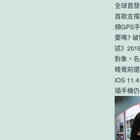
全球首發驍
首款支撐F
頻GPS手
要嗎? 破
述》201
對象，名
睡覺前還
iOS 1
插手機仍是