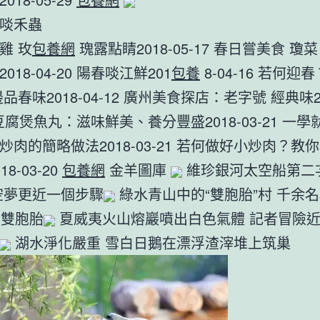
啖禾蟲
雞 玫
包養網
瑰露點睛2018-05-17 春日嘗美食 瓊
018-04-20 陽春啖江鮮201
包養
8-04-16 若何迎
品春味2018-04-12 廣州美食探店：老字號 經典味201
豆腐煲魚丸：滋味鮮美、養分豐盛2018-03-21 一
炒肉的簡略做法2018-03-21 若何做好小炒肉？教
8-03-20
包養網
金羊圖庫
維珍銀河太空船第二
空夢更近一個步驟
綠水青山中的“雙胞胎”村 千余
對雙胞胎
夏威夷火山熔巖噴出白色氣體 記者冒險
湖水淨化嚴重 雪白日鵝在漂浮渣滓堆上筑巢