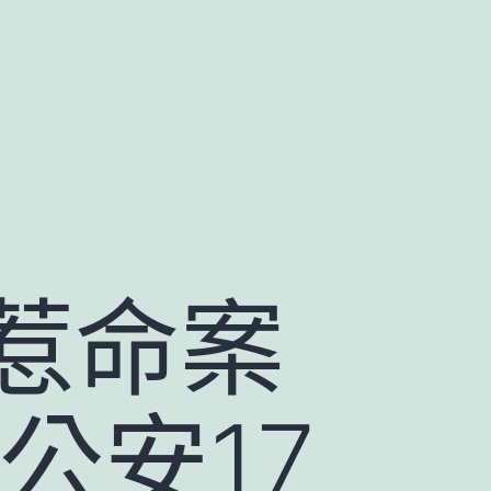
惹命案
公安17