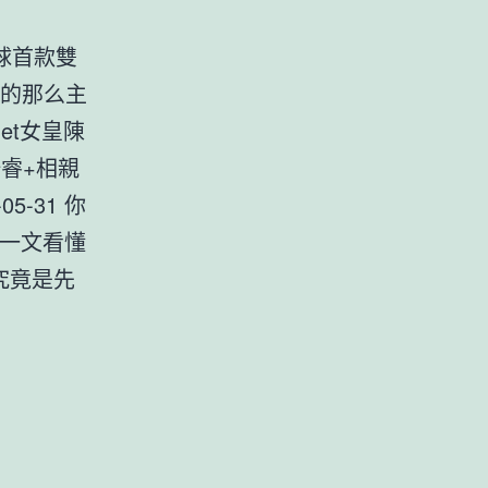
全球首款雙
層真的那么主
net女皇陳
睿+相親
-31 你
 一文看懂
 究竟是先