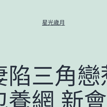
星光歲月
妻陷三角戀
養網 新會