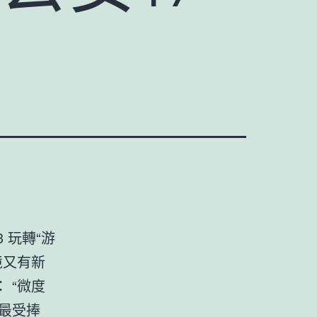
3 玩轉“游
支境又有新
： “微度
類最受捧