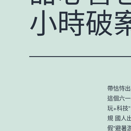
小時破
帶怙恃出
這個六一
玩+科技”
規 國人
假”避暑