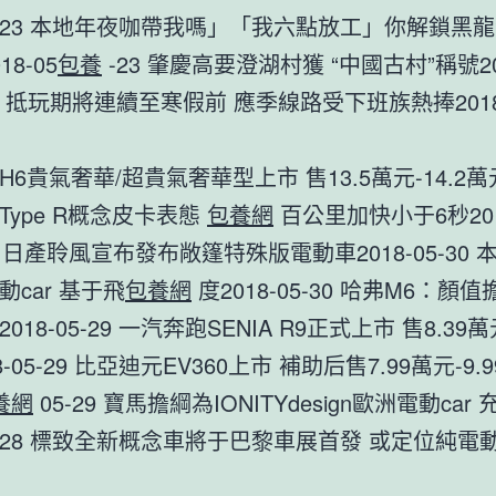
-05-23 本地年夜咖帶我嗎」「我六點放工」你解鎖黑
18-05
包養
-23 肇慶高要澄湖村獲 “中國古村”稱號2
-24 抵玩期將連續至寒假前 應季線路受下班族熱捧2018-
6貴氣奢華/超貴氣奢華型上市 售13.5萬元-14.2萬
Type R概念皮卡表態
包養網
百公里加快小于6秒2018
 日產聆風宣布發布敞篷特殊版電動車2018-05-30 
car 基于飛
包養網
度2018-05-30 哈弗M6：顏
18-05-29 一汽奔跑SENIA R9正式上市 售8.39萬元
8-05-29 比亞迪元EV360上市 補助后售7.99萬元-9.
養網
05-29 寶馬擔綱為IONITYdesign歐洲電動car
05-28 標致全新概念車將于巴黎車展首發 或定位純電動車