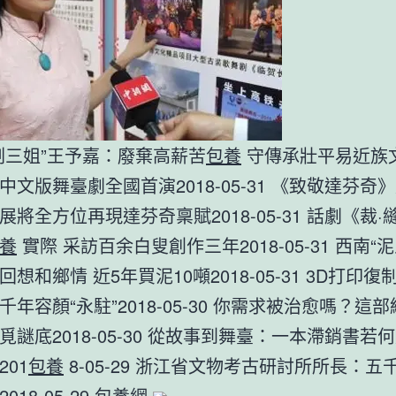
劉三姐”王予嘉：廢棄高薪苦
包養
守傳承壯平易近族
中文版舞臺劇全國首演2018-05-31 《致敬達芬奇
展將全方位再現達芬奇稟賦2018-05-31 話劇《裁·
養
實際 采訪百余白叟創作三年2018-05-31 西南“
想和鄉情 近5年買泥10噸2018-05-31 3D打印
千年容顏“永駐”2018-05-30 你需求被治愈嗎？這
覓謎底2018-05-30 從故事到舞臺：一本滯銷書若
01
包養
8-05-29 浙江省文物考古研討所所長：五
18-05-29
包養網