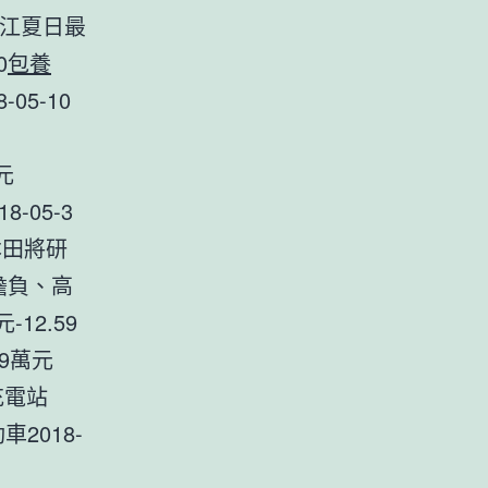
龍江夏日最
0
包養
05-10
元
-05-3
本田將研
值擔負、高
-12.59
99萬元
 充電站
2018-