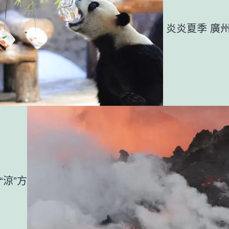
炎炎夏季 廣
“涼”方