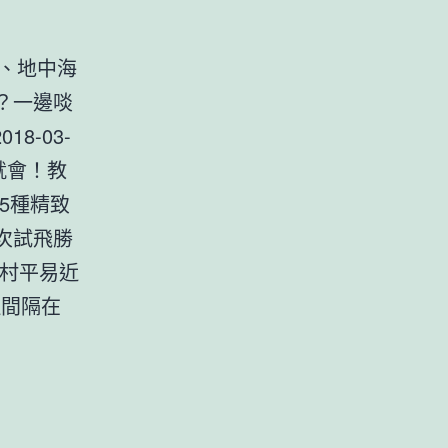
菜、地中海
春？一邊啖
8-03-
學就會！教
你5種精致
次試飛勝
名村平易近
近間隔在