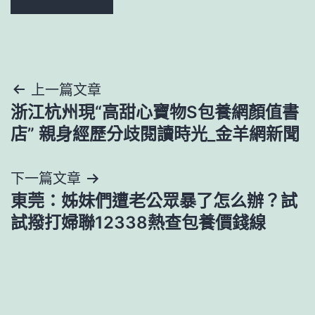
文
上一篇文章
浙江杭州現“高甜心寶物S包養網顏值書
章
店” 親身經歷分歧閱讀時光_金羊網新聞
導
下一篇文章
覽
東莞：姊妹們遭老公眾暴了怎么辦？試
試撥打婦聯12338熱查包養價錢線