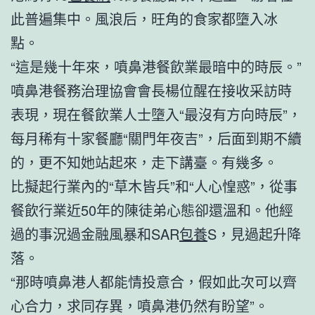
此普遍集中。風浪后，旺角的食家都墮入冰
點。
“這是幾十年來，噴鼻港餐飲業最暗中的時辰。”
噴鼻港餐務治理協會會長楊位醒在接收采訪時
表現，現在餐飲業人士墮入“最沒有方向時辰”，
每月稀有十家餐廳“關門年夜吉”，后面到期不續
的，更不知她站起來，走下講臺。有幾多。
比擬起行業內的“草木皆兵”和“人心惶惑”，從事
餐飲行業近50年的陳徒弟心態卻還溫和。他經
過的事況過金融風暴和SAR
包養
S，見過起升降
落。
“那時噴鼻港人都能情投意合，假如此次可以齊
心合力，求同存異，噴鼻港仍然有盼望”。