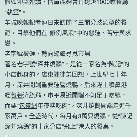
假如沖突連續，估量能夠會有跨越1000家餐廳
“執笠”。
羊城晚報記者連日來訪問了三間分歧類型的餐
館，目擊他們在“修例風浪”中的惡運、苦守與求
變。
老字號被砸，轉向邊疆尋覓市場
著名老字號“深井燒鵝”，是從一家名為“陳記”的
小店起身的。店東陳徒弟回想，上世紀七十年
月，深井開端重要運營燒鴨，后來趕上噴鼻港
經
包養
濟騰飛，市平易近開端不知足于吃鴨，
而要“
包養網
年夜啖吃肉”，深井燒鵝開端走進千
家萬戶。全盛時代，每月有3萬只燒鵝，從“陳記
深井燒鵝”的十家分店“飛上”港人的餐桌。