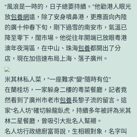
“風浪是一時的，日子總要持續。”他勸港人眼光
放
包養網
遠，除了安身噴鼻港，更應面向內陸
的廣十仲春下旬，剛下過雪的南安市，氣溫已
降至零下，闊市場。他從往年開端已放眼粵港
澳年夜灣區，在中山、珠海
包養
都開出了分
店，現在加倍速布局上海、落子廣州。
米其林私人菜，“一座難求”變“隨時有位”
在蘭桂坊，一家躲身二樓的粵菜餐廳，記者竟
然看到了廣州市老市
包養
長黎子流的留言。這
家“名人坊”確切躲龍臥虎，持續多年被評為米其
林二星餐廳，曾吸引大批名人幫襯。
名人坊行政總廚富哥說，生相親對象，名字叫