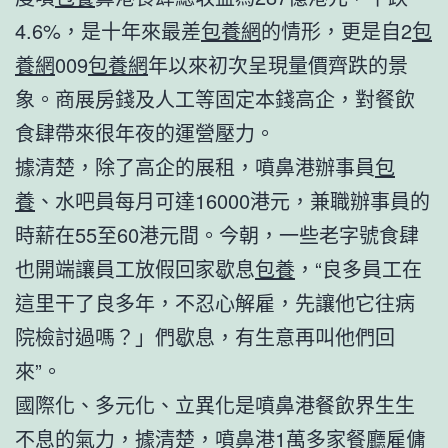
4.6%，是十年來最差
包養網
的情形，更是自2
包
養網
009
包養網
年以來初次呈現量價齊跌的景
象。商展房錢及人工等固定本錢高企，對餐飲
食肆帶來很年夜的運營壓力。
據清楚，除了高企的展租，噴鼻港辦事員
包
養
、水吧員每月可達16000港元，兼職辦事員的
時薪在55至60港元間。今朝，一些老字號食肆
也開端讓員工放假回家歇息
包養
，“良多員工在
這里干了良多年，不忍心解雇，先讓他它往病
院檢討過嗎？」們歇息，有生意再叫他們回
來”。
國際化、多元化、立異化是噴鼻港餐飲界生生
不息的氣力，據清楚，噴鼻港1萬多家餐廳雇傭