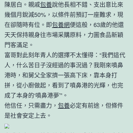
陳居白。親戚
包養
說他長相不錯、支出意比來
幾個月銳減50%，以條件前預訂一座難求，現
在卻隨時有位。即
包養網
便這般，63歲的他還
天天保持親身往市場采購原料，力圖食品新穎
門客滿足。
富哥對此刻年青人的選擇不太懂得：“我們這代
人，什么苦日子沒經過的事況過？我剛來噴鼻
港時，和舅父全家擠一張高下床，靠本身打
拼，從小廚做起，看到了噴鼻港的光輝，也完
成了本身的‘噴鼻港夢’”。
他信任，只需盡力，
包養
必定有前途，但條件
是社會安定上去。