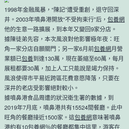
1998年金融風暴，“陳記”遭受重創，退守回深
井。2003年噴鼻港開放“不受拘束行”后，
包養網
他的生意一路擴展，到本年又變回9家分店。
據陳徒弟先容，本次風浪對他影響極年夜：旺
角一家分店自願關門；另一家6月前
包養網
月營
業額已
包養
到達130萬，現在萎縮至60萬，每月
展租都要30萬，加上人工只能說是竭力保持。
風浪使得市平易近跨區花費意愿降落，只要在
深井的老店受影響絕對較小。
據噴鼻港食品周遭的狀況衛生署的數據，到
2019年7月底，噴鼻港共有15524間餐廳。此中
旺角的餐廳接近1500家。這
包養網
意味著噴鼻
港約有10
包養網
％的餐廳都集中這里，游客在