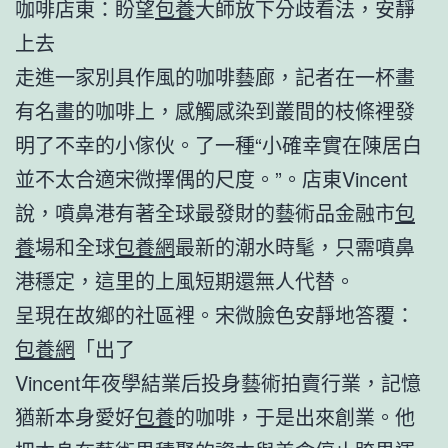
咖啡店東：盼望
包養
大師放下分歧看法，安靜
上去
走進一家別具作風的咖啡藝廊，記者在一杯畫
有名畫的咖啡上，感觸感染到叢間的枝條裡發
明了不幸的小傢伙。了一種“小確幸實在陳居白
並不太合適宋微擇偶的尺度。”。店東Vincent
說，噴鼻港有著全球最發財的藝術品金融市
包
養
場和全球
包養網
最新的潮水時髦，只需噴鼻
港穩定，這里的上風短期還無人代替。
呈現在故鄉的社區裡。宋微臉色安靜地答覆：
包養網
「出了
Vincent年夜學結業后投身藝術拍賣行業，記憶
猶新本身愛好
包養
的咖啡，于是出來創業。他