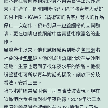
把本身在藝術界積聚的資本與美食停止跨界運
營，打造了一個“咖啡藝廊”。除了將青年人愛好
的村上隆、KAWS（藝術家的名字）等人的作品
停止二次創作，發布別具一
包養網
格的立異咖
啡，更在咖啡
包養網
館中售賣藝術家簽名的畫
作。
風浪產生以來，他也感觸感染到噴鼻
包養網
港
社會的扯
包養
破。他的咖啡藝廊開設在尖沙咀
旺地，生意也遭到了很年夜水平的影響。他很
盼望藝術可所以青年對話的橋梁，讓放下分歧
看法，安靜上去。
噴鼻港特區當局財務司司長陳茂波表現，現在
噴鼻港飲食業面對很年夜挑釁，2019年第二季
度噴
包養
鼻港食肆總收益為287億港元，下跌