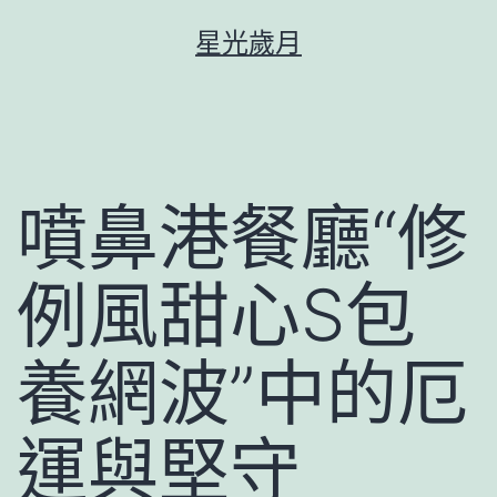
跳
星光歲月
至
主
要
內
容
噴鼻港餐廳“修
例風甜心S包
養網波”中的厄
運與堅守