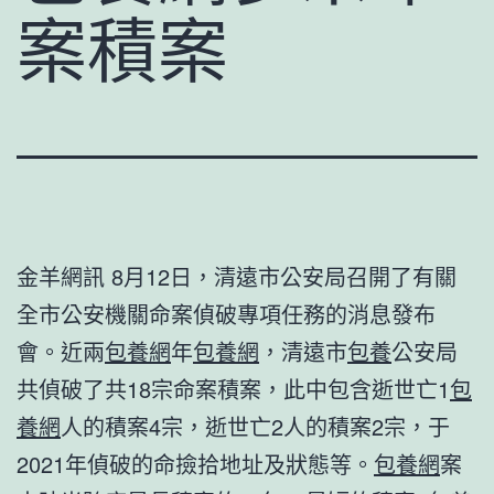
案積案
金羊網訊 8月12日，清遠市公安局召開了有關
全市公安機關命案偵破專項任務的消息發布
會。近兩
包養網
年
包養網
，清遠市
包養
公安局
共偵破了共18宗命案積案，此中包含逝世亡1
包
養網
人的積案4宗，逝世亡2人的積案2宗，于
2021年偵破的命撿拾地址及狀態等。
包養網
案