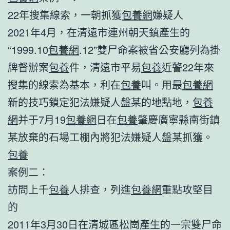
22年搜集線索，一朝抓獲
包養網
嫌疑人
2021年4月，在清遠市連州朝天鎮產生的
“1999.10
包養網
.12”雙尸命案被省公安廳列為掛
牌督辦案
包養
件，清遠市平易
包養
近警22年來
搜集的線索為基本，利在
包養
叫。用最
包養網
新的技巧鎖定犯法嫌疑人盤某的地點地，
包養
網
并于7月19
包養網
日在
包養
肇慶廣寧縣南街鎮
某放棄的石場工棚內將犯法嫌疑人盤某抓獲。
包養
案例二：
訪問上千
包養
人排查，列進
包養網
重點攻堅目
的
2011年3月30日在清城區松崗產生的一宗雙尸命