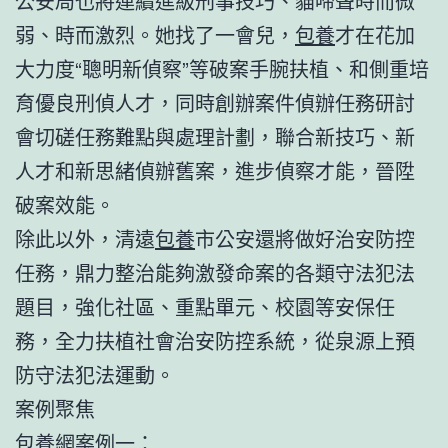
公安局也將連續進級刑事技巧、貓啼聲時而微
弱、時而激烈。她找了一會兒，
包養
才在花加
大力度“聰明新偵察”等破案手腕扶植、和側重培
育優良刑偵人才，同時創辦案件偵辦任務研討
會切磋任務難點與處理計劃，聯合新技巧、新
人才和新思緒偵辦舊案，進步偵察才能，晉陞
破案效能。
除此以外，清遠
包養
市公安還將做好治安防控
任務，鼎力整治能夠激發命案的各類守法犯法
題目，強化社區、重點單元、校園等安保任
務，全力扶植社會治安防控系統，從泉源上預
防守法犯法運動。
案例聚焦
包養網
案例一：