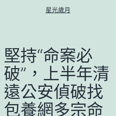
跳
星光歲月
至
主
要
內
容
堅持“命案必
破”，上半年清
遠公安偵破找
包養網多宗命