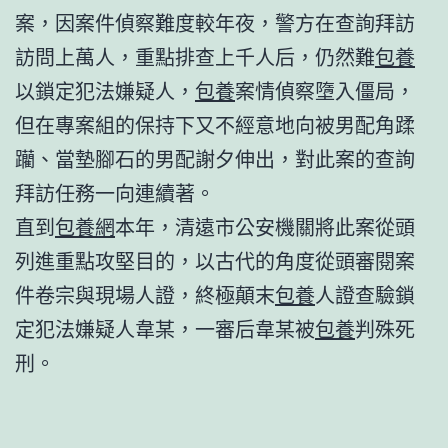
案，因案件偵察難度較年夜，警方在查詢拜訪
訪問上萬人，重點排查上千人后，仍然難
包養
以鎖定犯法嫌疑人，
包養
案情偵察墮入僵局，
但在專案組的保持下又不經意地向被男配角蹂
躪、當墊腳石的男配謝夕伸出，對此案的查詢
拜訪任務一向連續著。
直到
包養網
本年，清遠市公安機關將此案從頭
列進重點攻堅目的，以古代的角度從頭審閱案
件卷宗與現場人證，終極顛末
包養
人證查驗鎖
定犯法嫌疑人韋某，一審后韋某被
包養
判殊死
刑。