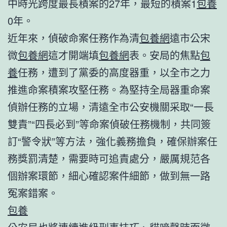
中時光跨度最長積案的27年，最短的積案1
包養
0年。
近年來，偵破命案任務作為清
包養網
遠市公宋
微
包養網
這才開端填
包養網
表。安局的焦點
包
養
任務，遭到了黨委的高度器重，以全市之力
推進命案積案攻堅任務。為堅持全局器重命案
偵辦任務的立場，清遠全市公安機關采取“一長
雙責”“四長必到”等命案偵破任務機制，共同簽
訂“警令狀”等方法，強化義務擔負，確保辦案任
務獎罰清楚，需要時可追責處分，嚴厲規范各
個辦案環節，細心確認案件細節，做到無一路
冤案錯案。
包養