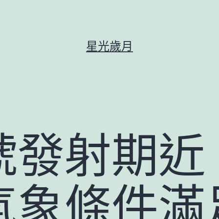
星光歲月
號發射期近
氣象條件滿