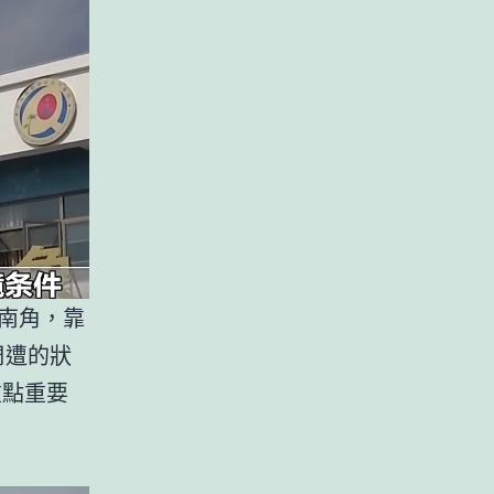
南角，靠
周遭的狀
重點重要