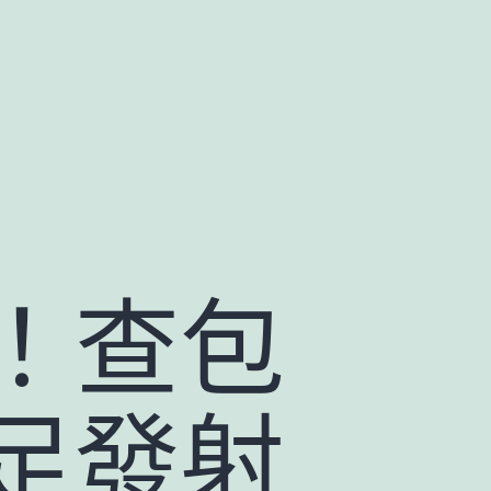
！查包
足發射