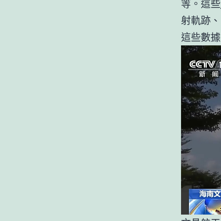
等。這些
射軌跡、
這些數據