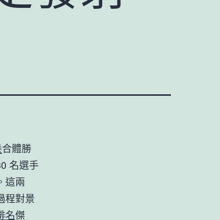
養
合體勝
0 名選手
。這兩
過程對景
排名
傑