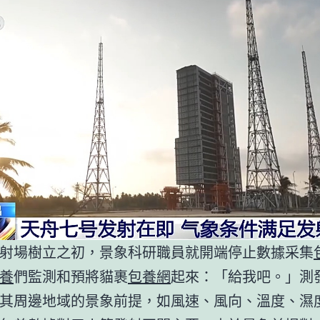
射場樹立之初，景象科研職員就開端停止數據采集
養
們監測和預將貓裹
包養網
起來：「給我吧。」測
其周邊地域的景象前提，如風速、風向、溫度、濕