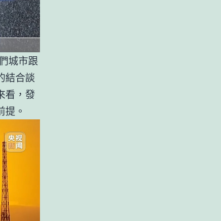
們城市跟
的結合談
來看，發
前提。