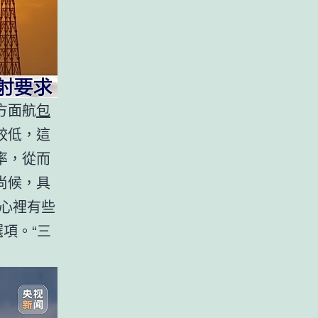
方面航
包
較低，這
率，從而
尚候，具
心裡有些
項。“三