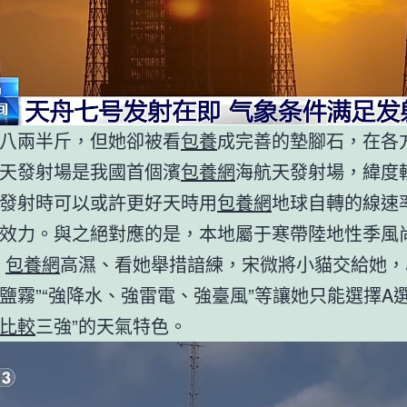
八兩半斤，但她卻被看
包養
成完善的墊腳石，在各
天發射場是我國首個濱
包養網
海航天發射場，緯度
發射時可以或許更好天時用
包養網
地球自轉的線速
效力。與之絕對應的是，本地屬于寒帶陸地性季風
、
包養網
高濕、看她舉措諳練，宋微將小貓交給她，
鹽霧”“強降水、強雷電、強臺風”等讓她只能選擇A選
比較
三強”的天氣特色。