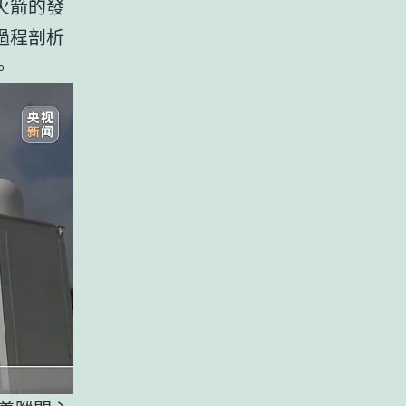
火箭的發
過程剖析
。