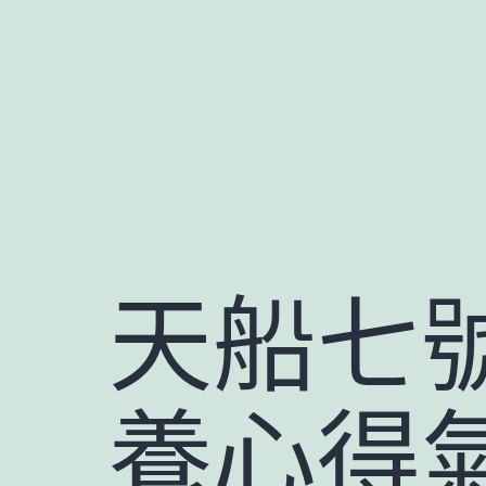
跳
至
主
要
內
容
天船七
養心得