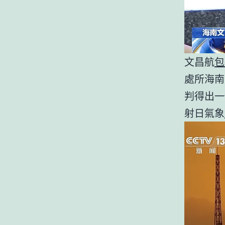
文昌航
包
處所海南
判得出一
射日氣象