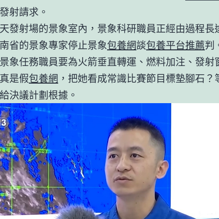
發射請求。
天發射場的景象室內，景象科研職員正經由過程長
南省的景象專家停止景象
包養網
談
包養平台推薦
判
景象任務職員要為火箭垂直轉運、燃料加注、發射
真是假
包養網
，把她看成常識比賽節目標墊腳石？
給決議計劃根據。