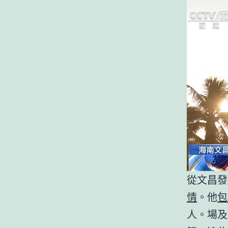
從文昌發
情
。他
包
人。場及