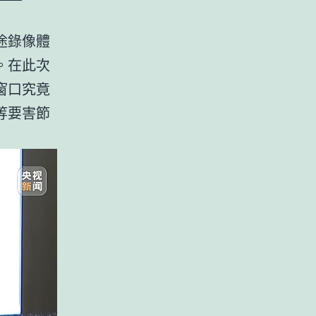
途錄像體
。在此次
窗口究竟
等要害節