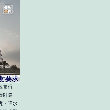
包養行
發射路
度、降水