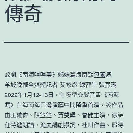
傳奇
歌劇《南海哩哩美》姊妹篇海南獻
包養
演
羊城晚報全媒體記者 艾修煜 練習生 張熹瓏
2022年1月12-13日，年夜型交響音畫《南海
賦》在海南海口灣演藝中間隆重首演。該作品
由王雄偉、陳笠笠、賈雙輝、曹健主演，徐濤
任特邀朗讀，漁夫編劇撰詞，杜叫作曲、邢時