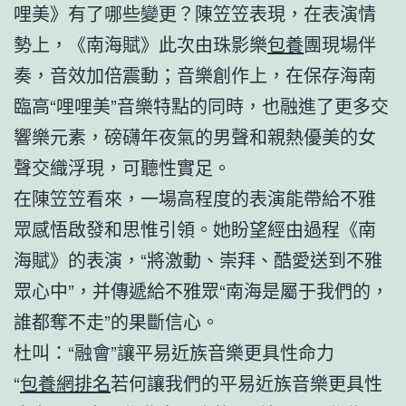
哩美》有了哪些變更？陳笠笠表現，在表演情
勢上，《南海賦》此次由珠影樂
包養
團現場伴
奏，音效加倍震動；音樂創作上，在保存海南
臨高“哩哩美”音樂特點的同時，也融進了更多交
響樂元素，磅礴年夜氣的男聲和親熱優美的女
聲交織浮現，可聽性實足。
在陳笠笠看來，一場高程度的表演能帶給不雅
眾感悟啟發和思惟引領。她盼望經由過程《南
海賦》的表演，“將激動、崇拜、酷愛送到不雅
眾心中”，并傳遞給不雅眾“南海是屬于我們的，
誰都奪不走”的果斷信心。
杜叫：“融會”讓平易近族音樂更具性命力
“
包養網排名
若何讓我們的平易近族音樂更具性