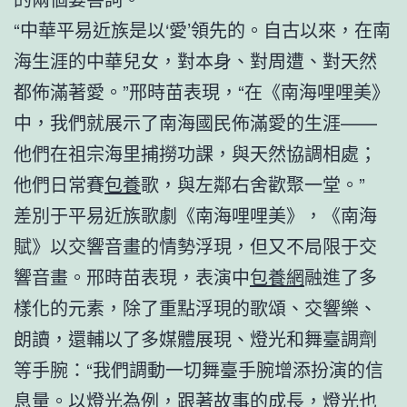
“中華平易近族是以‘愛’領先的。自古以來，在南
海生涯的中華兒女，對本身、對周遭、對天然
都佈滿著愛。”邢時苗表現，“在《南海哩哩美》
中，我們就展示了南海國民佈滿愛的生涯——
他們在祖宗海里捕撈功課，與天然協調相處；
他們日常賽
包養
歌，與左鄰右舍歡聚一堂。”
差別于平易近族歌劇《南海哩哩美》，《南海
賦》以交響音畫的情勢浮現，但又不局限于交
響音畫。邢時苗表現，表演中
包養網
融進了多
樣化的元素，除了重點浮現的歌頌、交響樂、
朗讀，還輔以了多媒體展現、燈光和舞臺調劑
等手腕：“我們調動一切舞臺手腕增添扮演的信
息量。以燈光為例，跟著故事的成長，燈光也