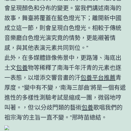
會呈現顏色和分布的變更。當我們講述南海的
故事，舞臺將覆蓋在藍色燈光下；離開新中國
成立這一節，則會呈現白色燈光。相較于傳統
音樂廳白色燈光演究竟的情勢，更能襯著情
感，與其他表演元素共同到位。”
此外，在多媒體錄像佈景中，更路簿、海底出
土文
包養
物等稀釋了南海千年汗青的元素也逐
一表態，以增添交響音畫的汗
包養平台推薦
青
厚度。“變中有不變，‘南海三部曲’將是一個有遞
進性的多樣性測驗考試是縮成一團，微弱地哼
叫著。，但‘以分歧門類的藝術
包養
歌唱我們的
祖宗海’的主旨一直不變。”邢時苗總結。