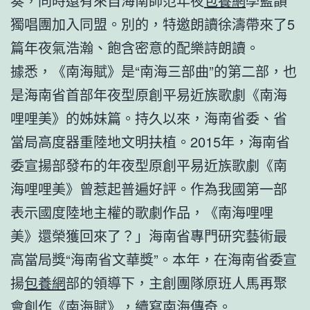
奏，同時還有來自海南師范年夜
包養網
學藍韻
獨唱團加入同盟。別的，特邀朗讀徐濤帶來了5
篇年夜氣浩瀚、飽含密意的配樂詩朗讀。
據悉，《南海賦》是“南海三部曲”的第二部，也
是海南省首部年夜型原創平易近族歌劇《南海
哩哩美》的姊妹篇。持久以來，海南省委、省
當局高度器重陸地文明扶植。2015年，海南省
委宣揚部發布的年夜型原創平易近族歌劇《南
海哩哩美》曾惹起普遍好評。作為我國第一部
表示國度陸地主權的歌劇作品，《南海哩哩
美》還榮獲回來了？」海南省專門研究藝術最
高當局獎“海南省文華獎”。本年，在海南省委宣
揚
包養網
部的領導下，主創團隊原班人馬再聚
會創作《南海賦》，續寫南海傳奇。