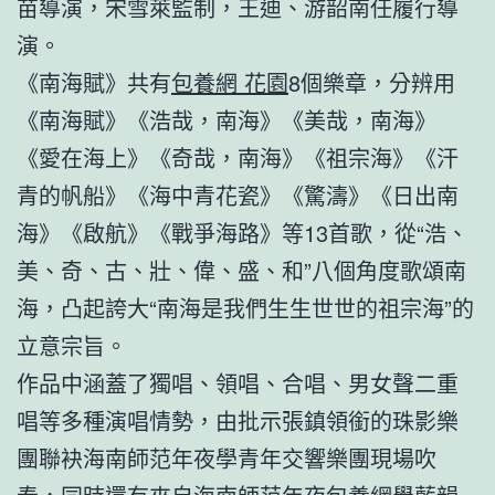
苗導演，宋雪萊監制，王迪、游韶南任履行導
演。
《南海賦》共有
包養網 花園
8個樂章，分辨用
《南海賦》《浩哉，南海》《美哉，南海》
《愛在海上》《奇哉，南海》《祖宗海》《汗
青的帆船》《海中青花瓷》《驚濤》《日出南
海》《啟航》《戰爭海路》等13首歌，從“浩、
美、奇、古、壯、偉、盛、和”八個角度歌頌南
海，凸起誇大“南海是我們生生世世的祖宗海”的
立意宗旨。
作品中涵蓋了獨唱、領唱、合唱、男女聲二重
唱等多種演唱情勢，由批示張鎮領銜的珠影樂
團聯袂海南師范年夜學青年交響樂團現場吹