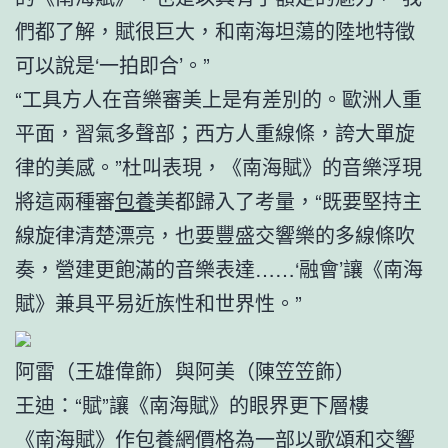
們都了解，賦很巨大，和南海坦蕩的陸地特徵
可以說是‘一拍即合’。”
“工具方人在音樂審美上是有差別的。歐洲人重
平面，習氣多聲部；西方人重線條，誇大單旋
律的美感。”杜叫表現，《南海賦》的音樂浮現
將這兩種審
包養
美都歸入了考量，“既要堅持主
線旋律清楚漂亮，也要豐盛交響樂的多線條吹
奏，營建更飽滿的音樂表達……‘融會’讓《南海
賦》兼具平易近族性和世界性。”
阿雷（王雄偉飾）與阿美（陳笠笠飾）
王迪：“賦”讓《南海賦》的眼界更下層樓
《南海賦》作
包養網價格
為一部以歌頌和交響