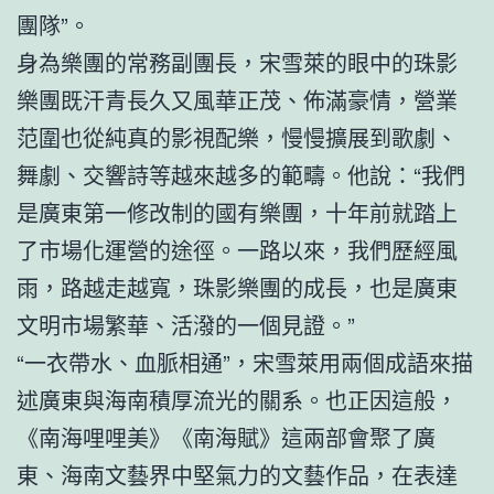
團隊”。
身為樂團的常務副團長，宋雪萊的眼中的珠影
樂團既汗青長久又風華正茂、佈滿豪情，營業
范圍也從純真的影視配樂，慢慢擴展到歌劇、
舞劇、交響詩等越來越多的範疇。他說：“我們
是廣東第一修改制的國有樂團，十年前就踏上
了市場化運營的途徑。一路以來，我們歷經風
雨，路越走越寬，珠影樂團的成長，也是廣東
文明市場繁華、活潑的一個見證。”
“一衣帶水、血脈相通”，宋雪萊用兩個成語來描
述廣東與海南積厚流光的關系。也正因這般，
《南海哩哩美》《南海賦》這兩部會聚了廣
東、海南文藝界中堅氣力的文藝作品，在表達