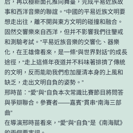
后，再以極新面孔推向舞臺，完成平易近族故
事和西洋音樂的聯誼。“中國的平易近族文明要
想走出往，離不開與東方文明的碰撞和融合。
固然交響樂來自西洋，但并不影響我們往鑒戒
和測驗考試。”平易近族音樂的交響化、器樂
化，在王雄偉看來，是一條“與世界對話”的成長
途徑，“走上這條年夜道并不料味著排擠了傳統
的文明，反而能助我們愈加厘清本身的上風和
缺乏，走出文明自負的姿勢。”
邢時苗：“愛”與“自負本次常識比賽節目將問答
與爭辯聯合。參賽者——嘉賓”貫串“南海三部
曲”
在導演邢時苗看來，“愛”與“自負”是《南海賦》
的兩個要害詞。