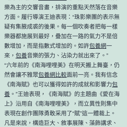
樂為主的交響音畫，排演的重點天然落在音樂
方面。履行導演王迪表現：“珠影樂團的表示無
疑有集腋成裘的後果。每一個吹奏者把每一樣
樂器都施展到最好，疊加在一路的氣力不是倍
數增加，而是指數式增加的。如許
包養網
一
來，
包養
音樂的張力、沾染力就出來了。”
“六年前的《南海哩哩美》在明天搬上舞臺，仍
然會讓不雅眾
包養網比較
面前一亮。我有信念
《南海賦》也可以獲得如許的成就和影響力
包
養
。”王迪表現，《南海賦》的主題曲《愛在海
上》沿用自《南海哩哩美》，而立異性則集中
表現在創作團隊勇敢采用了“賦”這一體裁上。
凡是來說，構造巨大、敘事展陳、藻飾講求、