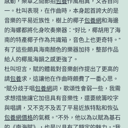
感動，樂章之間節拍
包養
作風相異，又各自同
一。杜叫表現，在作曲時，本身起首誇大的是
音樂的平易近族性，樹上的椰子
包養網
和海邊
的海螺都將化身吹奏樂器：“好比，椰胡用了海
南的特產椰子作為共識箱，音色上也更奇特。”
有了這些頗具海南顏色的樂器加持，整部作品
給人的椰風海韻之感更強了。
杜叫坦言，賦的體裁對音樂創作提出了更高的
請
包養
求，這讓他在作曲時頗費了一番心思。
“賦分歧于唱
包養網
詞，歌頌性會弱一些，我需
求想措施讓它加倍具有音樂性，還要統籌咬字
與唱調，又不克不及丟了平易近族特點和恢弘
包養網價格
的氣概。”不外，他以為以賦為基石
的《南海賦》，也是以具有了額定的魅力，“我