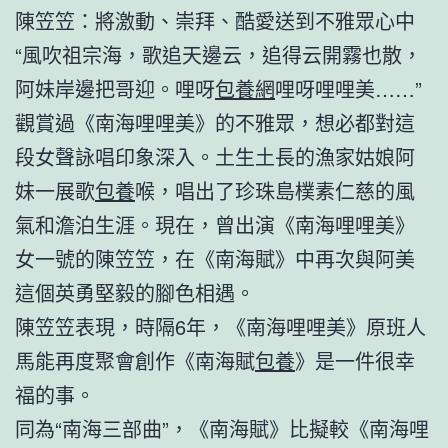
陳笠笠：將激動、崇拜、酷愛送到不雅眾心中
“風吹祖宗海，歌追天邊云，追得云開霧也散，
阿妹岸邊把哥迎。哩呀
包養網
哩呀哩哩美……”
觀賞過《南海哩哩美》的不雅眾，想必都對這
段女聲詠唱印象深入。土生土長的漁家姑娘阿
妹一展歌
包養
喉，唱出了珍珠島樸素仁慈的風
氣和澹泊生涯。現在，曾出演《南海哩哩美》
女一號的陳笠笠，在《南海賦》中再次與阿美
這個英勇堅毅的腳色相遇。
陳笠笠表現，時隔6年，《南海哩哩美》原班人
馬能再度聚會創作《南海賦
包養
》是一件很幸
福的事。
同為“南海三部曲”，《南海賦》比擬較《南海哩