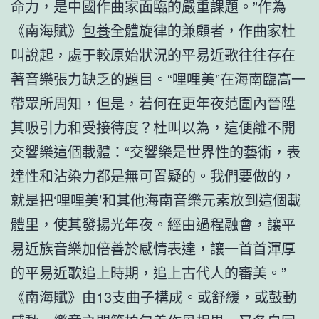
命力，是中國作曲家面臨的嚴重課題。”作為
《南海賦》
包養
全體旋律的兼顧者，作曲家杜
叫說起，處于較原始狀況的平易近歌往往存在
著音樂張力缺乏的題目。“哩哩美”在海南臨高一
帶眾所周知，但是，若何在更年夜范圍內晉陞
其吸引力和受接待度？杜叫以為，這便離不開
交響樂這個載體：“交響樂是世界性的藝術，表
達性和沾染力都是無可置疑的。我們要做的，
就是把‘哩哩美’和其他海南音樂元素放到這個載
體里，使其發揚光年夜。經由過程融會，讓平
易近族音樂加倍善於感情表達，讓一首首渾厚
的平易近歌追上時期，追上古代人的審美。”
《南海賦》由13支曲子構成。或舒緩，或鼓動