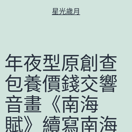
跳
星光歲月
至
主
要
內
容
年夜型原創查
包養價錢交響
音畫《南海
賦》續寫南海