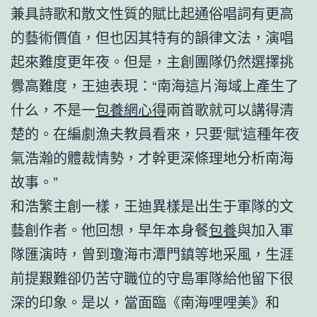
兼具詩歌和散文性質的賦比起通俗唱詞有更高
的藝術價值，但也因其特有的韻律文法，演唱
起來難度更年夜。但是，主創團隊仍然選擇挑
釁高難度，王迪表現：“南海這片海域上產生了
什么，不是一
包養網心得
兩首歌就可以講得清
楚的。在編劇漁夫教員看來，只要‘賦’這種年夜
氣浩瀚的體裁情勢，才幹更深條理地分析南海
故事。”
和浩繁主創一樣，王迪異樣是出生于軍隊的文
藝創作者。他回想，早年本身餐
包養
與加入軍
隊匯演時，曾到瓊海市潭門鎮等地采風，生涯
前提艱難卻仍苦守職位的守島軍隊給他留下很
深的印象。是以，當面臨《南海哩哩美》和