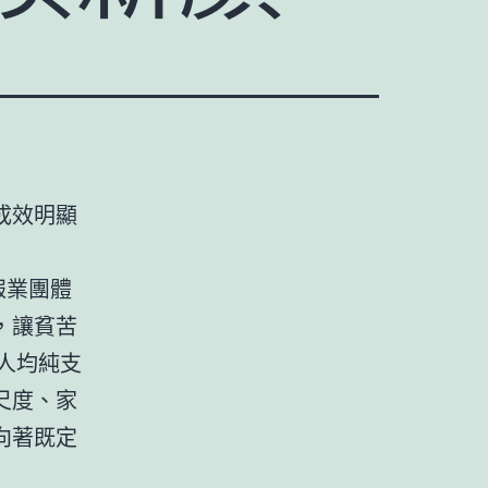
成效明顯
報業團體
，讓貧苦
人均純支
尺度、家
向著既定