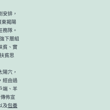
劃安排，
廣東揭陽
任務隊。
強下層組
扶貧、實
扶貧思
太陽穴，
，經由過
戶端、羊
面傳佈宣
以及
包養