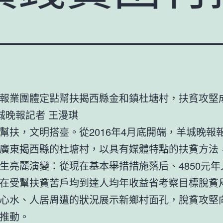
報業團體定點幫扶揭西縣金和鎮杜塘村，扶貧攻堅
羊城晚報記者 王漫琪
，文明搭臺。從2016年4月底開端，羊城晚報
廣東揭西縣的杜塘村，以具有媒體特點的扶貧方法
生亮麗演變：從現在基本舉措措施落后、4850元年
在受幫扶貧苦戶均到達人均年收益省考察目標脫貧
心水、人居周遭的狀況展示新鄉村面孔，脫貧攻堅
推動。