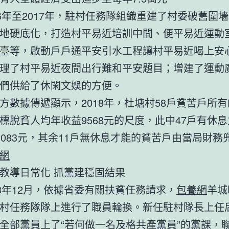
年至2017年，駐村任務隊組織重建了村委破舊圍
地硬底化，打造村平易近培訓中間、便平易近運動
臺等，啟動戶戶通平安引水工程讓村平易近喝上安
理了村平易近夜間出行難和平安題目；增建了運動
們供給了休閑文娛的方便。
據傳遞顯示，2018年，杜塘村58戶貧苦戶所有
標脫貧人均年收益9568元的尺度，此中47戶有休
1083元，其余11戶無休息才能的貧苦戶由當局財務
網
導日常化 抓黨建穩固結果
年12月，依據省委有關扶貧任務請求，
包養網
羊城
村任務隊隊上進行了職員輪換。新任駐村隊長上任
全部黨員上了“若何做一名及格共產黨員”的黨課，