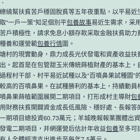
：
繞幫扶貧苦戶穩固脫貧等五年夜重點，以平易近
取“一戶一策”知足個別平
包養故事
易近生需求，采
苦戶積極性，請求免息小額存款采取金融扶貧助力
種養和運營範
包養行情
圍。
村的現實動身，鼎力成長光伏發電和資產收益扶
出。起首是在包管甜玉米傳統蒔植財產的基本上，
過程村干部、村平易近試種以及“百噴鼻果試種園”
較高的百噴鼻果。在試種勝利的基本上，持續動員
噴鼻果蒔植範圍展開二期項目，打形成村主導財
包
用財務扶貧開闢資金成長低風險、穩好處、長報答
一期項目總投資60.73萬元；羊城晚報報業團體出資
發電二期項目，并網運營后估計年收益
包養
至多可
有人全體經濟支出進步至每年7.5萬元。