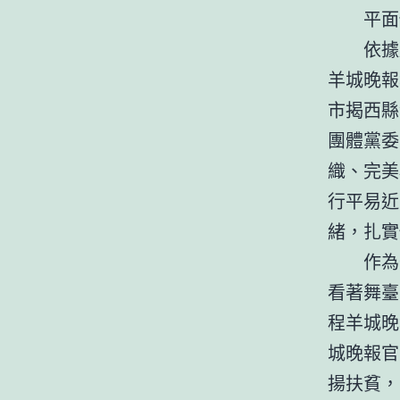
平面傳佈
依據廣
羊城晚報
市揭西縣
團體黨委
織、完美
行平易近
緒，扎實
作為省
看著舞臺
程羊城晚
城晚報官
揚扶貧，