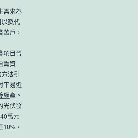
生需求為
用以獎代
貧苦戶，
貧項目晉
自籌資
的方法引
村平易近
養網
產。
的光伏發
40萬元
達10%，