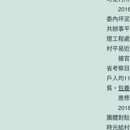
2016
委內坪泥
共辦事平
燈工程處
村平易近
據官方數
省考察目
戶人均1
貧。
包養
進修教
2018
團體對駐
時光給村