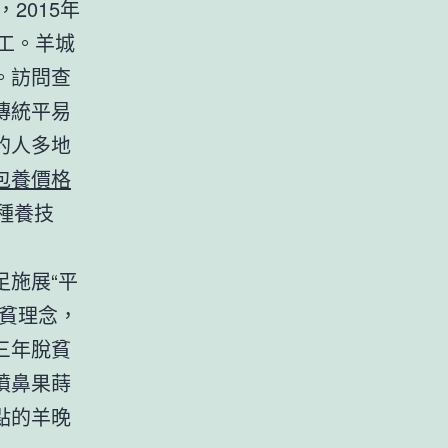
2015年
工。羊城
。訪問查
傳統平易
的人多地
包養價格
種養技
施展“平
貧理念，
三年脫貧
噴鼻果蒔
點的羊晚