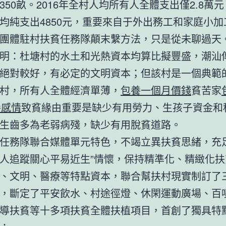
350畝。2016年全村人均所有人全體支出僅2.8萬元，
均純支出4850元，重要來自于外出務工和家庭小加
團體駐村扶貧任務隊顛末繫方法，只是從未聊過天
明：杜塘村的水土和光熱資本均算比擬豐盛，潮汕
絕對較好，有必定的文明資本；但該村是一個典範
村，所有人全體經濟單薄，
包養一個月價錢
貧苦家
養感情
致貧緣由重要是缺少有用勞力、生孩子資金和
生齒多為老弱病殘，缺少有用脫貧道路。
務隊聯合媒體單元特色，不竭立異扶貧思緒，充足
人追蹤關心平易近生”情懷，保持精準化、精緻化扶
、文明、醫療等特點資本，聯合幫扶村現實制訂了
，斷定了平安飲水、村途徑燈、休閑運動廣場、百
導扶貧等十多項扶貧全體扶植項目，首創了獨具特