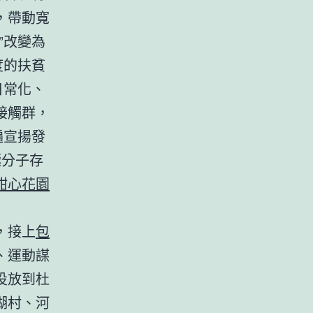
，帶動寬
”改變為
度的扶貧
日常化、
接觸群，
遍宣揚發
極分子存
甜心花園
，接上
包
、運動謀
投放到杜
湖村、河