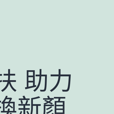
扶 助力
換新顏