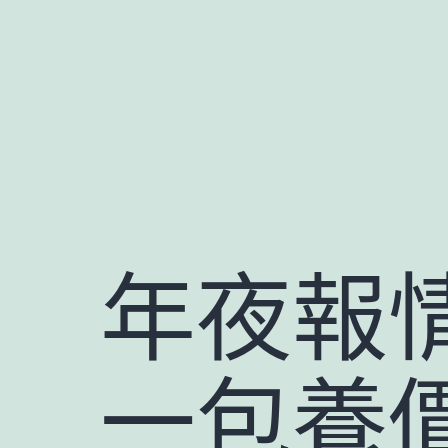
跳
至
主
要
內
容
年夜報
一包養