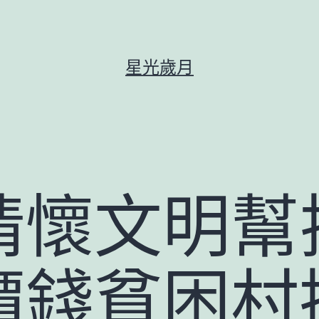
星光歲月
情懷文明幫
價錢貧困村