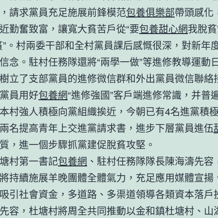
，請求黨員充足施展前鋒模范
包養俱樂部
帶頭感化
近勤奮致富，讓寬大貧苦戶從“要
包養甜心網
我脫貧
貧”。村兩委干部和全村黨員課后感慨很深，對新年
信念。駐村任務隊還將“兩學一做”等進修教導運動
樹立了支部黨員的進修微信群和外出黨員微信聯絡
黨員用好
包養網
“進修強國”客戶端進修常識，并普
本村強人積極向黨組織挨近，今朝已有4名進黨積
兩名提高青年上交進黨請求書，進步下層黨員進伍
質，進一個步驟抓黨建促脫貧攻堅。
村第一書記
包養網
、駐村任務隊隊長陳海濤先容
將持續施展羊晚團體全體氣力，充足應用媒體宣揚
吸引社會資金，多道路、多渠道領導各類資本落戶
先容，杜塘村將周全共同推動以金和鎮杜塘村、山