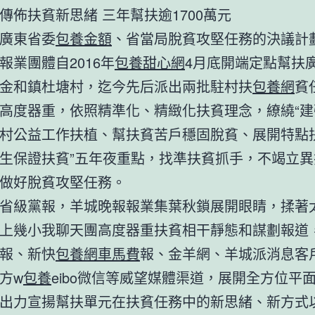
扶貧新思緒 三年幫扶逾1700萬元
東省委
包養金額
、省當局脫貧攻堅任務的決議計
報業團體自2016年
包養甜心網
4月底開端定點幫扶
金和鎮杜塘村，迄今先后派出兩批駐村扶
包養網
貧
高度器重，依照精準化、精緻化扶貧理念，繚繞“建
村公益工作扶植、幫扶貧苦戶穩固脫貧、展開特點
生保證扶貧”五年夜重點，找準扶貧抓手，不竭立異
做好脫貧攻堅任務。
級黨報，羊城晚報報業集葉秋鎖展開眼睛，揉著
上幾小我聊天團高度器重扶貧相干靜態和謀劃報道
報、新快
包養網車馬費
報、金羊網、羊城派消息客
方w
包養
eibo微信等威望媒體渠道，展開全方位平
出力宣揚幫扶單元在扶貧任務中的新思緒、新方式