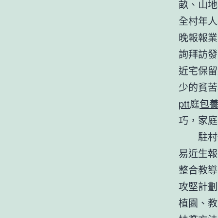
畝、山地
全村年人
晚報報業
詢拜訪發
近宅保留
少的貧苦
ptt
庭
包
巧，家庭
駐村任
易近生報
整合教導
攻堅計劃
植園、教