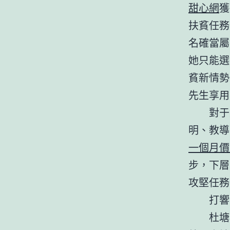
甜心網
獲
扶貧任務
名確當屬
她只能選
貧新情勢
先生享用
對于定
明、教導
一個月價
步，下層
攻堅任務
打響三
杜塘村位