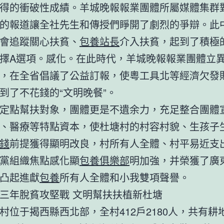
得的衝破性成績。羊城晚報報業團體所屬媒體集群
的報道讓全社先生和傳授們睜開了劇烈的爭辯。此
會追蹤關心扶貧、
包養站長
介入扶貧，起到了積極
擇A選項。感化。在此時代，羊城晚報報業團體立
，在全省倡議了公益訂報，使粵工具北等經濟欠發
到了不花錢的“文明晚餐”。
點幫扶對象，團體更是不遺余力，充足整合團體
、醫療等特點資本，使杜塘村的村容村貌、生孩子
錢
前提獲得顯明改良，村所有人全體、村平易近支
黨組織焦點感化顯
包養俱樂部
明加強，并榮獲了廣
凸起進獻
包養
所有人全體和小我雙項聲譽。
年脫貧攻堅戰 文明幫扶扶植新杜塘
于揭西縣西北部，全村412戶2180人，共有耕地1