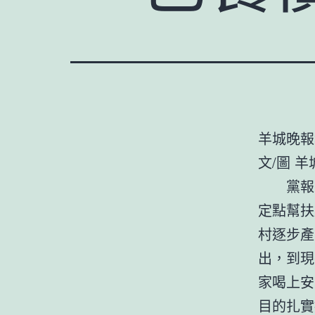
羊城晚報
文/圖 
黨報幫扶
定點幫扶
村逐步產
出，到現
家喝上安
目的扎實