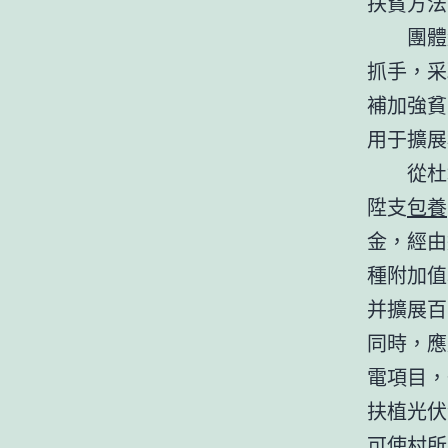
扶貧方法
團體繚
抓手，采
補加強貧
用于擴展
從杜塘
陞支
包養
金，經由
種附加值
并擴展百
同時，應
電項目，
扶植光伏
可使村所