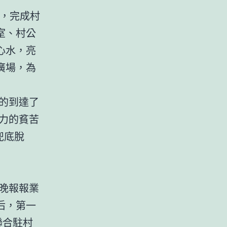
墻，完成村
室、村公
心水，亮
廣場，為
的到達了
息力的貧苦
兜底脫
晚報報業
后，第一
聯合駐村