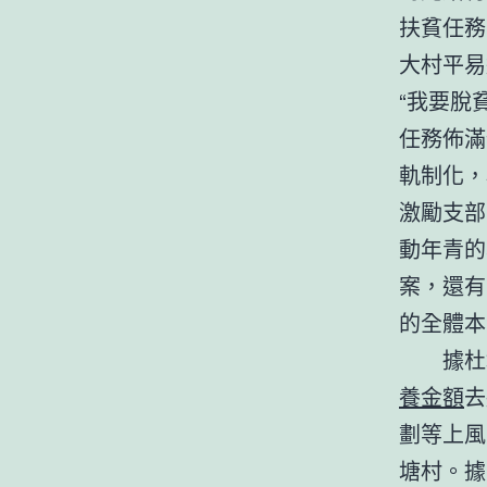
扶貧任務
大村平易
“我要脫
任務佈滿
軌制化，
激勵支部
動年青的
案，還有
的全體本
據杜塘
養金額
去
劃等上風
塘村。據