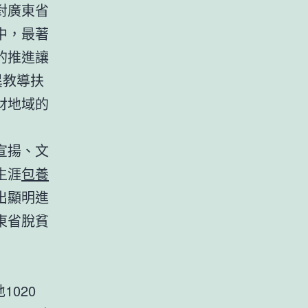
對廣東省
中，最著
的推進讓
異教導扶
財地域的
宣揚、文
生涯
包養
出顯明進
東省脫貧
020