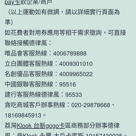
pay卡
飲企業/商戶
（以上運動如有微調，請以詳細實行頁面為
準）
如花費者對用券應用等相干需求徵詢，可直接
聯絡接觸德律風：
唯品會客服熱線：4006789888
立白團體客服熱線：4009301010
名創優品客服熱線：4009965022
中國銀聯客服熱線：95516
建行客服熱線德律風：95533
貪吃商城客戶辦事熱線：020-29878668、
18169845913。
荔灣
Klook 台新gogo卡
區商務部分辦事德律
風：商
Klook 永豐 大戶卡
蜜斯 19157430935。