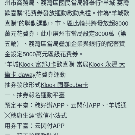
州市商務局、荔灣區國民當局將舉行“羊城·荔灣
歡喜購”花費券發放運動啟動典禮。作為“羊城歡
喜購”的聯動運動，市、區此輪共將發放超8000
萬元花費券，此中廣州市當局設定3000萬（第
五輪）、荔灣區當局疊加企業與銀行的配套資
金設定5000萬元區級花費券。
“羊城
Klook 富邦J卡
歡喜購”當局
Klook 永豐 大
衛卡 daway
花費券運動
抽券發放形式
Klook 國泰cube卡
一、抽券報名運動平臺
預定平臺：穗好辦APP、云閃付APP、“羊城通
╳穗康生涯”微信小法式
用券平臺：云閃付APP