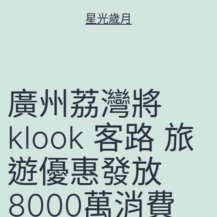
跳
星光歲月
至
主
要
內
容
廣州荔灣將
klook 客路 旅
遊優惠發放
8000萬消費