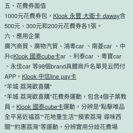
五、花費券面值
1000元花費券包，
Klook 永豐 大衛卡 daway
含
500元、300元和200元花費券各1張。
六、應用企業
廣汽商貿、廣物汽貿、鴻粵car 、南菱car 、中
升c
Klook 國泰cube卡
ar 、利泰car 、粵寶car
、永佳car 等98個brand具體商戶名單見云閃付
APP。
Klook 中信line pay卡
“羊城·荔灣歡喜購”
“羊城·荔灣歡喜購”花費券運動，包含4個子葉教
員。
Klook 國泰cube卡
運動，分辨是“點擊唯品
全平易近福荔”“花地重生活”“摸索荔灣 尋味西
關”“約惠荔灣”等運動，分辨實用分歧花費場