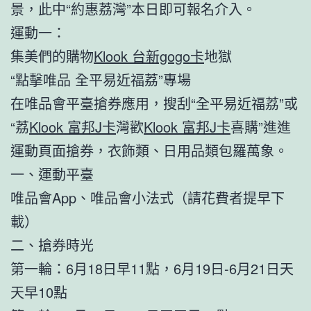
景，此中“約惠荔灣”本日即可報名介入。
運動一：
集美們的購物
Klook 台新gogo卡
地獄
“點擊唯品 全平易近福荔”專場
在唯品會平臺搶券應用，搜刮“全平易近福荔”或
“荔
Klook 富邦J卡
灣歡
Klook 富邦J卡
喜購”進進
運動頁面搶券，衣飾類、日用品類包羅萬象。
一、運動平臺
唯品會App、唯品會小法式（請花費者提早下
載）
二、搶券時光
第一輪：6月18日早11點，6月19日-6月21日天
天早10點