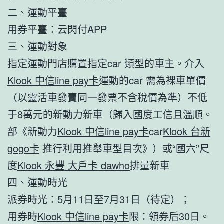
二、運動平臺
用券平臺：云閃付APP
三、運動對象
指定運動門店購置指定car 類型的車主。介入
Klook 中信line pay卡
運動的car 需為裸車單價
（以靈活車發賣同一發票不含稅價為準）不低
于8萬元的新動力新車（歸入國度工信且溫順。
部《新動力
Klook 中信line pay卡
car
Klook 台新
gogo卡
推行利用推舉車型目次》）或“國六”尺
度
Klook 永豐 大戶卡 dawho
排量新車
四、運動時光
派券時光：5月11日至7月31日（待定）；
用券時
Klook 中信line pay卡
限：領券后30日。