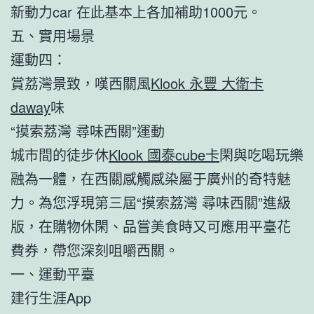
新動力car 在此基本上各加補助1000元。
五、實用場景
運動四：
賞荔灣景致，嘆西關風
Klook 永豐 大衛卡
daway
味
“摸索荔灣 尋味西關”運動
城市間的徒步休
Klook 國泰cube卡
閑與吃喝玩樂
融為一體，在西關感觸感染屬于廣州的奇特魅
力。為您浮現第三屆“摸索荔灣 尋味西關”進級
版，在購物休閑、品嘗美食時又可應用平臺花
費券，帶您深刻咀嚼西關。
一、運動平臺
建行生涯App