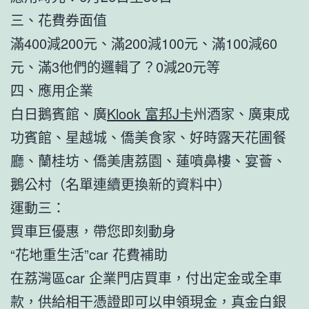
三、花費券面值
滿400減200元、滿200減100元、滿100減60
元、滿3他們的邏輯了？0減20元等
四、應用企業
白日鵝賓館、廣
Klook 富邦J卡
州酒家、廣東成
功賓館、星越城、僑美食家、好時露天花圃餐
廳、蘭桂坊、僑美唐荔園、蓮噴鼻樓、宴薈、
鵝公村（名單連續更換新的資料中）
運動三：
買車巨優惠，帶您即刻動身
“花地重生活”car 花費補助
在荔灣區car 企業門店買車，付出定金或全車
款，供給相干憑證即可以申領現金，真金白銀