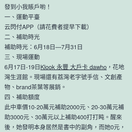
發到小我賬戶喲！
一、運動平臺
云閃付APP（請花費者提早下載）
二、補助時光
補助時光：6月18日—7月31日
三、現場運動
6月17日-19日
Klook 永豐 大戶卡 dawho
，花地
灣生涯館。現場還有荔灣老字號手信、文創產
物、brand茶葉等展銷。
四、補助額度
此中車價10-20萬元補助2000元、20-30萬元補
助3000元、30萬元以上補助400打打盹。醒來
後，她發明本身居然是書中的副角，而她0元，