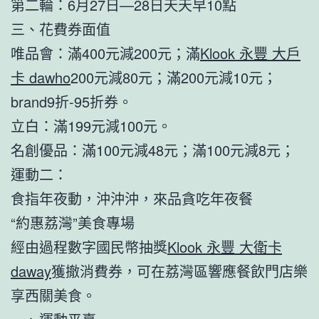
第二輪：6月27日—28日天天早10點
三、花費券面值
唯品會：滿400元減200元；滿
Klook 永豐 大戶
卡 dawho
200元減80元；滿200元減10元；
brand9折-95折券。
立白：滿199元減100元。
名創優品：滿100元減48元；滿100元減8元；
運動二：
食指年夜動，沖沖沖，來品貪吃年夜餐
“約惠荔灣”美食專場
經由過程數字國民幣抽獎
Klook 永豐 大衛卡
daway
獲撤消費券，可在荔灣區響應餐飲門店樂
享西關美食。