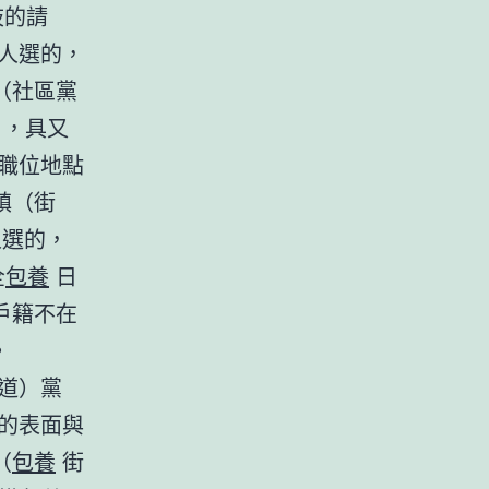
歧的請
人選的，
（社區黨
，具又
職位地點
鎮（街
人選的，
全
包養
日
戶籍不在
。
道）黨
的表面與
（
包養
街