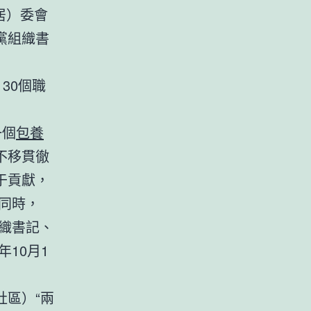
居）委會
黨組織書
30個職
一個
包養
不移貫徹
于貢獻，
同時，
織書記、
年10月1
區）“兩