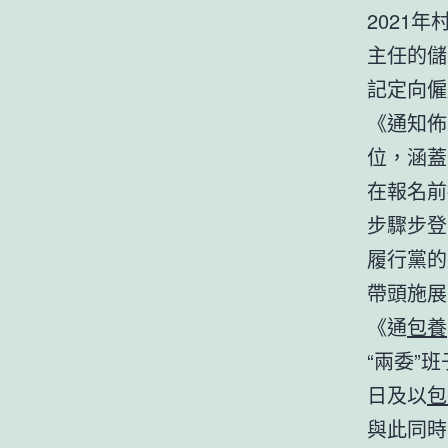
2021
主任的儲
記定向僱
《通知佈
位，涵蓋
在報名前
步驟步登
履行黨的
帶頭施展
《通
包養
“兩委”班
日及以
包
與此同時