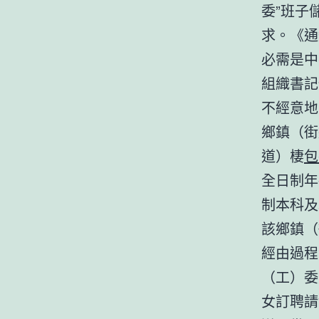
委”班子
求。《通
必需是中
組織書記
不經意地
鄉鎮（街
道）棲
包
全日制年
制本科及
該鄉鎮（
經由過程
（工）委
女訂聘請