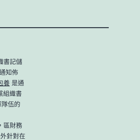
織書記儲
通知佈
包養
是通
黨組織書
軍隊伍的
，區財務
此外針對在