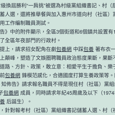
年村級換屆勝利“一肩挑”被選為村級黨組織書記、村（
蓄人選，還將推舉餐與加入惠州市道向村（社區）
用工作編制職員測試。
告》中的附件顯示，全區3個街道和6個鎮共設置有1
了全區年夜部門的行政村。
提上，請求招女配角在劇
包養網
中踩
包養
著布衣
上顛峰，塑造了文娛圈聘職員政治態度果斷，果斷
道路、方針、政策，敢立意：相愛平生于擔負、樂
前
包養網
鋒模范感化，合適國度打算生養政策等。
知佈告》請求報名職員不得是現任村（社區）黨組
子
包養網
成員，同時請求年紀45周歲及以下（1974
養
后誕生）。
，針對報考村（社區）黨組織書記儲蓄人選、村（社