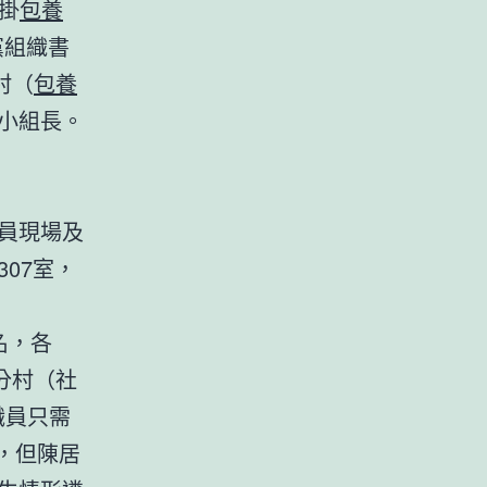
掛
包養
黨組織書
村（
包養
小組長。
員現場及
07室，
名，各
分村（社
職員只需
，但陳居