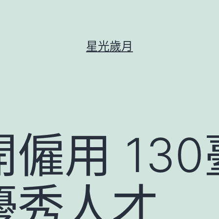
星光歲月
僱用 13
優秀人才