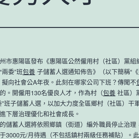
州市惠陽區發布《惠陽區公然僱用村（社區）黨組
“兩委”班
包養
子儲蓄人選通知佈告》（以下簡稱“《
，擬向社會公A年夜。此刻在哪家公司下班？傳聞不
的。開僱用130名優良人才，作為村（
包養
社區）
委”班子儲蓄人選，以加大力度全區鄉村（社區）干
進下層治理優化和社會成長。
的儲蓄人選將依照鄉鎮（街道）編外職員停止治理
于3000元/月待遇（不包括鎮村兩級任務補貼）。