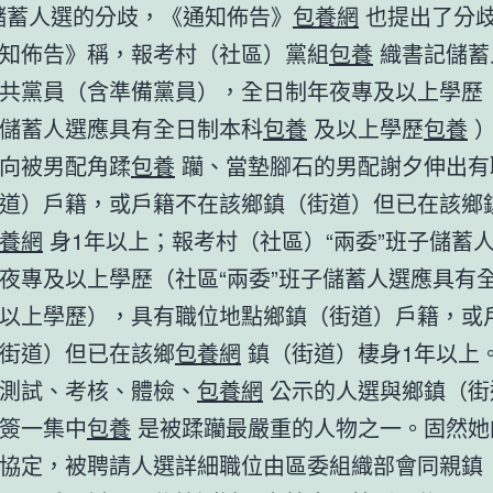
儲蓄人選的分歧，《通知佈告》
包養網
也提出了分
知佈告》稱，報考村（社區）黨組
包養
織書記儲蓄
共黨員（含準備黨員），全日制年夜專及以上學歷
儲蓄人選應具有全日制本科
包養
及以上學歷
包養
）
向被男配角蹂
包養
躪、當墊腳石的男配謝夕伸出有
道）戶籍，或戶籍不在該鄉鎮（街道）但已在該鄉
養網
身1年以上；報考村（社區）“兩委”班子儲蓄
夜專及以上學歷（社區“兩委”班子儲蓄人選應具有
以上學歷），具有職位地點鄉鎮（街道）戶籍，或
街道）但已在該鄉
包養網
鎮（街道）棲身1年以上
測試、考核、體檢、
包養網
公示的人選與鄉鎮（街
簽一集中
包養
是被蹂躪最嚴重的人物之一。固然她
協定，被聘請人選詳細職位由區委組織部會同親鎮