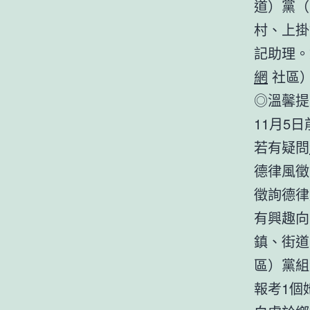
道）黨（
村、上掛
記助理。
網
社區）
◎溫馨提
11月5
若有疑問
德律風徵
徵詢德律風
有興趣向
鎮、街道
區）黨組
報考1個