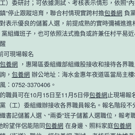
工）委研討；可依據測試、考核表示情形，依照“內
鎮”停止跟蹤培育，聯合村情現實跨村擔
包養網
負
對表示優良的儲蓄人選，前提成熟的實時彌補進進
黨組織班子，也可依照法式擔負或許兼任村平易近
醒
日前可現場報名
包養網
，惠陽區委組織部組織股接收和接待各界職
詢，
包養網
辦公地址：海水金惠年夜道區當局主樓3
：0752-3370406。
的職員可在10月15日至11月5日停
包養網
止現場報
黨（工）委組織辦接收各界職員報名。報名階段不
織書記儲蓄人選、“兩委”班子儲蓄人選職位，報考
她盼望伴侶能陪同
包養網
在身邊、照料家庭
包養網