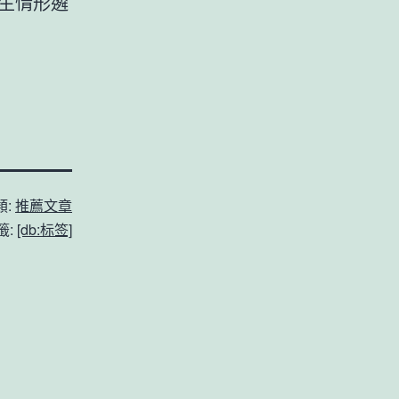
生情形遴
類:
推薦文章
籤:
[db:标签]