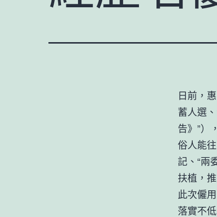
日前，惠
蓄人選、
告》”）
俗人能往
記、“兩
扶植，推
此次僱用
落實不低