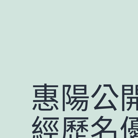
跳
至
主
要
內
容
惠陽公開
經歷名