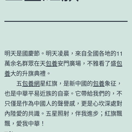
明天是國慶節。明天凌晨，來自全國各地的11
萬余名群眾在天
包養
安門廣場，不雅看了盛
包
養
大的升旗典禮。
五
包養網
星紅旗，是新中國的
包養
象征，
也是中華平易近族的自豪。它帶給我們的，不
只僅是作為中國人的聲譽感，更是心坎深處對
內陸愛的共識。五星照射，伴我進步；紅旗飄
飄，愛我中華！