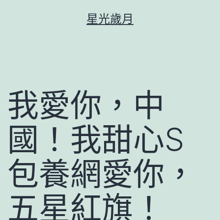
跳
星光歲月
至
主
要
內
容
我愛你，中
國！我甜心S
包養網愛你，
五星紅旗！