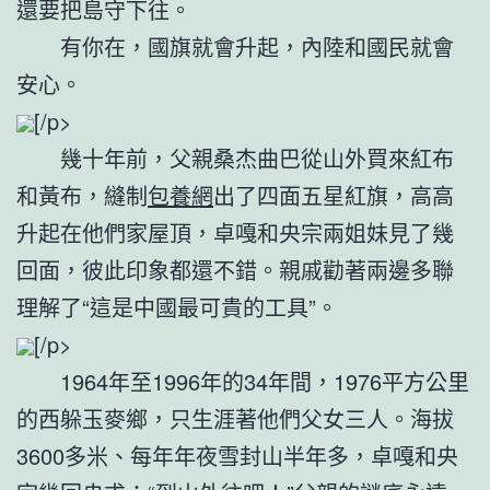
還要把島守下往。
有你在，國旗就會升起，內陸和國民就會
安心。
[/p>
幾十年前，父親桑杰曲巴從山外買來紅布
和黃布，縫制
包養網
出了四面五星紅旗，高高
升起在他們家屋頂，卓嘎和央宗兩姐妹見了幾
回面，彼此印象都還不錯。親戚勸著兩邊多聯
理解了“這是中國最可貴的工具”。
[/p>
1964年至1996年的34年間，1976平方公里
的西躲玉麥鄉，只生涯著他們父女三人。海拔
3600多米、每年年夜雪封山半年多，卓嘎和央