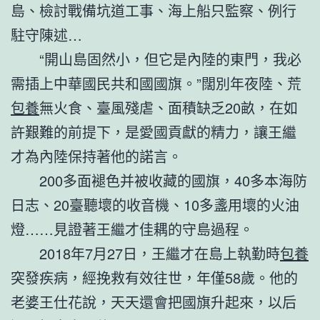
島、檢討戰備坑道工事、海上船只監察、例行
駐守陳述…
“開山島固然小，但它是內陸的東門，我必
需插上中華國民共和國國旗。”闊別年夜陸、荒
包養
無火食、臺風殘虐、面積缺乏20畝，在如
許艱難的前提下，是愛國貢獻的精力，讓王繼
才為內陸保持著他的諾言。
200多面褪色并被收藏的國旗，40多本海防
日志、20臺聽壞的收音機、10多盞用壞的火油
燈……見證著王繼才佳耦的守島過程。
2018年7月27日，王繼才在島上執勤時
包養
突發疾病，經挽救有效往世，年僅58歲。他的
老婆王仕花說，天天還會把國旗升起來，以后