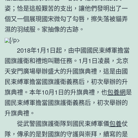
姿；恰是這般艱苦的支出，讓他們發明出了一
個又一個展現國宋微勾了勾唇，擦失落被貓弄
濕的羽絨服。家抽像的古跡。
[/p>
2018年1月1日起，由中國國民束縛軍擔當
國旗護衛和禮炮叫聽任務。1月1日凌晨，北京
天安門廣場舉辦盛大的升國旗典禮，這是由國
民束縛軍擔當國旗護衛義務后，初次舉辦的升
旗典禮。本年10月1日的升旗典禮，也
包養網
是
國民束縛軍擔當國旗護衛義務后，初次舉辦的
升旗典禮。
從武警國旗護衛隊到國民束縛軍儀
包養
仗
隊，傳承的是對國旗的守護與崇拜，續寫的是