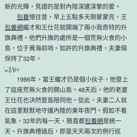
新的光輝，見證的是對內陸深邃深摯的愛。
包養
憶往昔，早上五點多天剛蒙蒙亮，王
包養網
繼才和王仕花就開端了兩小我奇特的升
旗典禮。他們升旗的處所是一個荒無火食的小
島，位于黃海前哨。如許的升旗典禮，夫妻倆
保持了32年。
[/p>
1986年，當王繼才仍是個小伙子，他登上
了這座荒無火食的開山島。48天后，他的老婆
王仕花也決然登島陪同他。從此，夫妻二人就
在這里默默地守護內陸的東年夜門。假如不看
氣象，32年的每一天，簡直都
包養網
是統一
天。升旗典禮過后，即是天天兩次的例行巡