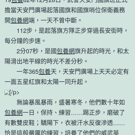
擔當天安門廣場起落國旗和國旗哨位保衛義務
開
包養網
端，一天不曾中斷。
112步，是起落旗方隊正步穿過長安街時，
每分鐘的步速。
2分07秒，是國
包養網
旗升起的時光，和太
陽滑出地平線的時光不差分秒。
一年365
包養
天，天安門廣場上天天必定有
一面五星紅旗和太陽一同升起。
[/p>
無論暴風暴雨，盛暑寒冬，他們數十年如
包養網
一日，保持、練習……踢正步，磨破了
有數雙皮鞋；驕陽下，衣被汗水反復滲透……
恰是這般嚴厲的練習，培養了他們的威武英