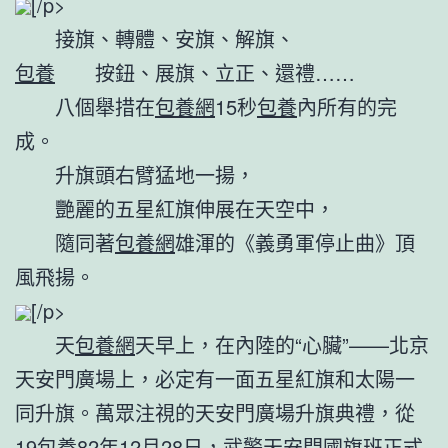
[/p>
接旗、轉體、安旗、解旗、
包養
按鈕、展旗、立正、還禮……
八個舉措在
包養網
15秒
包養
內所有的完
成。
升旗頭右臂猛地一揚，
艷麗的五星紅旗伸展在天空中，
隨同著
包養網
雄渾的《義勇軍停止曲》頂
風飛揚。
[/p>
天
包養網
天早上，在內陸的“心臟”——北京
天安門廣場上，必定有一面五星紅旗和太陽一
同升旗。萬眾注視的天安門廣場升旗典禮，從
19
包養
82年12月28日，武警天安門國旗班正式