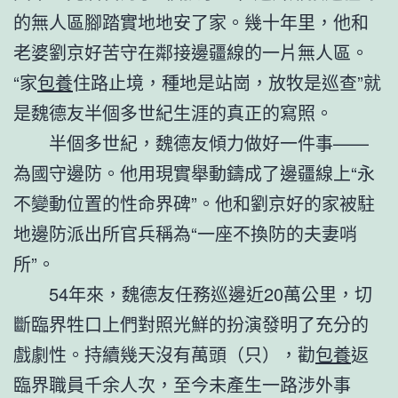
的無人區腳踏實地地安了家。幾十年里，他和
老婆劉京好苦守在鄰接邊疆線的一片無人區。
“家
包養
住路止境，種地是站崗，放牧是巡查”就
是魏德友半個多世紀生涯的真正的寫照。
半個多世紀，魏德友傾力做好一件事——
為國守邊防。他用現實舉動鑄成了邊疆線上“永
不變動位置的性命界碑”。他和劉京好的家被駐
地邊防派出所官兵稱為“一座不換防的夫妻哨
所”。
54年來，魏德友任務巡邊近20萬公里，切
斷臨界牲口上們對照光鮮的扮演發明了充分的
戲劇性。持續幾天沒有萬頭（只），勸
包養
返
臨界職員千余人次，至今未產生一路涉外事