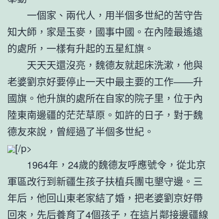
一個家、兩代人，用半個多世紀的苦守告
知大師，家是玉麥，國事中國。在內陸最遙遠
的處所，一樣有升起的五星紅旗。
天天天還沒亮，魏德友就起床洗漱，他與
老婆劉京好要停止一天中最主要的工作——升
國旗。他升旗的處所在自家的院子里，位于內
陸東南邊疆的茫茫草原。如許的日子，對于魏
德友來說，曾經過了半個多世紀。
[/p>
1964年，24歲的魏德友呼應號令，從北京
軍區改行到新疆生孩子扶植兵團屯墾守邊。三
年后，他回山東老家結了婚，把老婆劉京好帶
回來，先后養育了4個孩子，在這片鄰接邊疆線