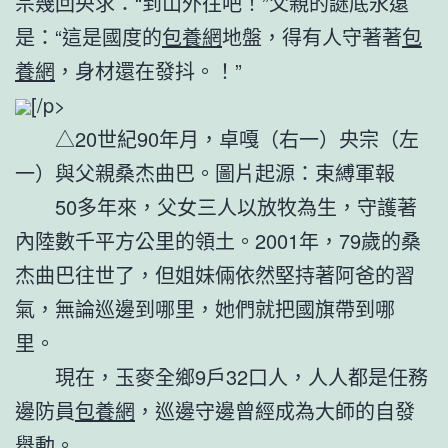
宗幾回央求：“到山外往吧！”父親的謎底永遠
是：“這是國度的
包養網
地盤，得有人守著著
包
養網
，身材還在發抖。！”
[/p>
△20世紀90年月，卓嘎（右一）央宗（左
一）與父親桑杰曲巴。圖片起源：束縛軍報
50多年來，父女三人以放牧為生，守護著
內陸數千平方公里的領土。2001年，79歲的桑
杰曲巴往世了，但姐妹倆依然堅持著阿爸的習
氣，無論巡邊到哪里，她們就把國旗帶到哪
里。
現在，玉麥全鄉9戶32口人，人人都是任務
邊防員
包養網
，巡邊守邊曾經成為大師的自發
舉動。