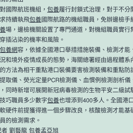
對國際航班機組，
包養
履行封鎖式治理，對于不分
求持續執飛
包養
國際航路的機組職員，免辦邊檢手
養
場，邊檢機關設置了專門通道，對機組職員實行
穿插沾染的機率和風險。
包養網
容，依據全國港口舉措措施裝備、檢測才能
況和境外疫情成長的態勢，海關總署經由過程體系
的方法為相干重點港口裝備要害檢測裝備和重點防
提取儀、熒光定量PCR檢測儀、血慣例檢測剖析儀
，同時新增可展開新冠病毒檢測的生物平安二級試
技巧職員多少數字
包養
也增添到400多人。全國港
軟硬件前提獲得進一個步驟改良，核酸檢測才能基
員的檢測需求。
記者 劉藝龍
包養
孟亞旭