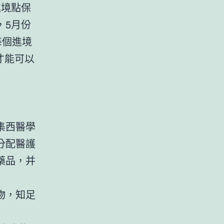
進境點保
，5月份
每個進境
才能可以
集西醫學
分配醫護
藥品，并
物，知足