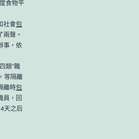
度食物平
和社會
包
了兩聲。
辦事，依
四類”職
，等隔離
隔離時
包
職員，回
4天之后