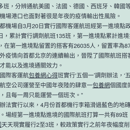
0多班，分辨通航美國、法國、德國、西班牙、韓國等
機場港口也面對著很是年夜的疫情輸出性風險。
都機場自3月20日實行國際客運航班經第一進境點
9日，累計實行調劑航班135班，第一進境點累計進
9人，在第一進境點留置的搭客有26035人，留置率為8
外疫情向首都北京的連續輸出，晉陞了國際航班搭
才能以及進境通關效力。
9日國際客運航
包養網心得
班實行‘五個一’調劑辦法，‘
航空公司運營至中國年夜陸的肆意一
包養網
個國度
，且每一周只能運營一個班次。”
辦法實行以來，4月份首都機行李箱滑過藍色的地
。場經第一進境點進境的國際航班打算一共有89班
園
天天現實履行2至3班，較政策實行之前年夜幅度削