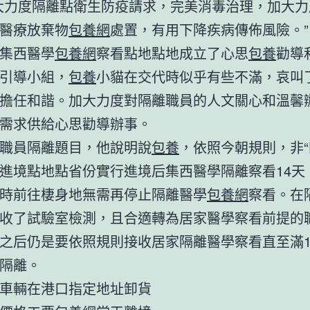
大力度隔離點衛生防疫請求，完美消毒治理，加大力
醫療放棄物
包養網
處置，有用下降疾病傳佈風險。”
集西醫學
包養網
察看點地點地成立了心思
包養
勸導
引導小組，
包養
小貓在交代時似乎有些不滿，哀叫
擔任和諧。加大力度對隔離職員的人文關心和溫馨
需求供給心思勸導辦事。
職員隔離題目，他說明說
包養
，依照今朝規則，非“
進境點地點省份實行進境后集西醫學隔離察看14天
時前往棲身地無需再停止隔離醫學
包養網
察看。在
收了試驗室檢測，且合適轉為居家醫學察看前提的
之后仍是要依照規則接收居家隔離醫學察看直至滿1
隔離。
車輛在港口指定地址卸貨