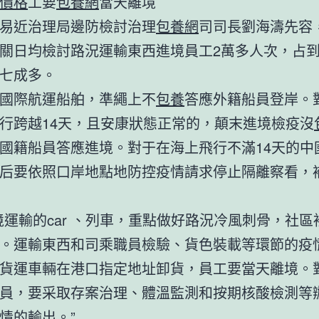
價格
工要
包養網
當天離境
易近治理局邊防檢討治理
包養網
司司長劉海濤先容
關日均檢討路況運輸東西進境員工2萬多人次，占
七成多。
國際航運船舶，準繩上不
包養
答應外籍船員登岸。
行跨越14天，且安康狀態正常的，顛末進境檢疫沒
國籍船員答應進境。對于在海上飛行不滿14天的中
后要依照口岸地點地防控疫情請求停止隔離察看，補
境運輸的car 、列車，重點做好路況冷風刺骨，社區
。運輸東西和司乘職員檢驗、貨色裝載等環節的疫
貨運車輛在港口指定地址卸貨，員工要當天離境。
員，要采取存案治理、體溫監測和按期核酸檢測等
情的輸出。”