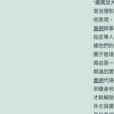
“嚴厲加
安治理和
他表現，
養網
辦事
指定專人
據他們的
關于進境
員由第一
期滿后實
養網
代接
到棲身地
才幹解除
外方貨運