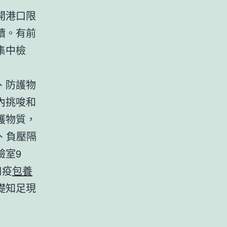
開港口限
續。有前
集中檢
、防護物
內挑唆和
護物質，
、負壓隔
驗室9
口疫
包養
礎知足現