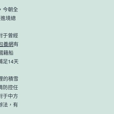
，今朝全
到進境總
對于曾經
包養網
有
國籍船
足14天
裡的積雪
情防控任
對于中方
辦法，有