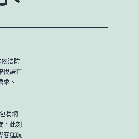
容依法防
宋悅謙在
需求。
包養網
夜。此刻
際客運航