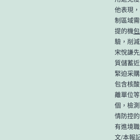
他表現，
制區域需
提的機
包
驗，削減
宋悅謙先
質儲蓄近
緊迫采購
包含核酸
離單位等
個，檢測
情防控的
有進境職
文/本報