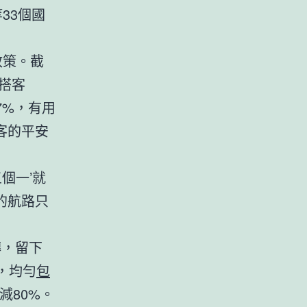
33個國
政策。截
境搭客
7%，有用
客的平安
五個一’就
的航路只
磚，留下
，均勻
包
減80%。