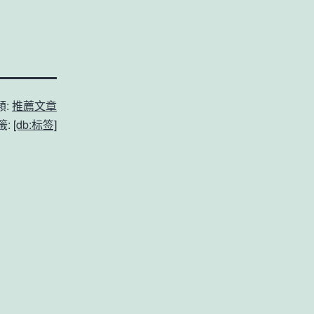
類:
推薦文章
籤:
[db:标签]