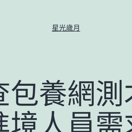
星光歲月
查包養網測
進境人員需