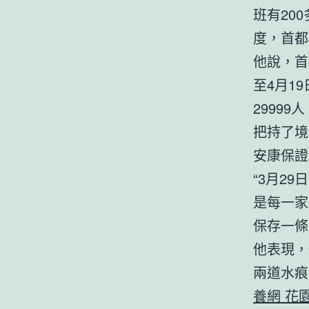
班有20
度，首都
他說，首
至4月1
2999
把持了境
安康保證
“3月2
是每一家
保存一條
他表現，
兩道水痕
養網 花