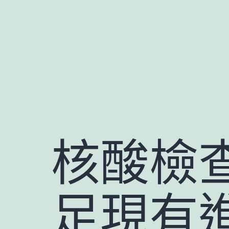
跳
至
主
要
內
容
核酸檢
足現有