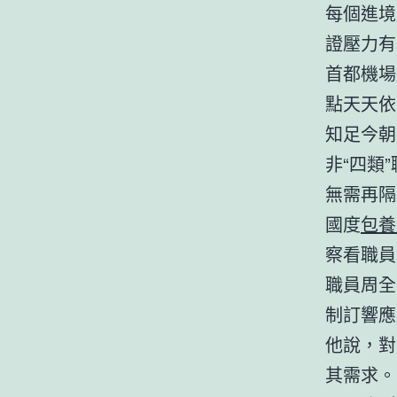
每個進境
證壓力有
首都機場
點天天依
知足今朝
非“四類
無需再隔
國度
包養
察看職員
職員周全
制訂響應
他說，對
其需求。