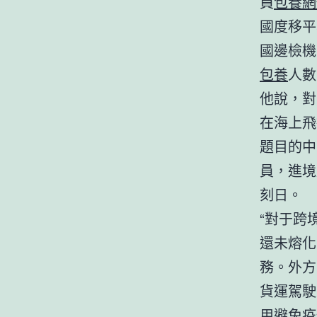
員
包養網
國度移平
國邊檢機
包養
人數
他說，對
在海上飛
題目的中
員，進境
刻日。
“對于跨
還未熔化
務。外方
貨運駕駛
用避免疫