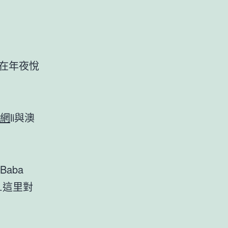
躲在年夜悅
網
li與澳
。
Baba
..這里對