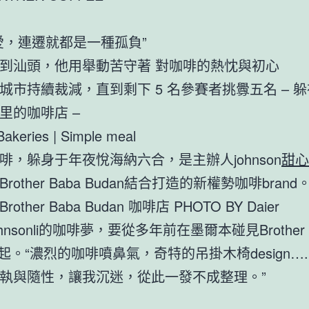
愛，連遷就都是一種孤負”
到汕頭，他用舉動苦守著 對咖啡的熱忱與初心
城市持續裁減，直到剩下 5 名參賽者挑釁五名 – 
里的咖啡店 –
Bakeries | Simple meal
啡，躲身于年夜悅海納六合，是主辦人johnson
甜心
rother Baba Budan結合打造的新權勢咖啡brand
other Baba Budan 咖啡店 PHOTO BY Daier
hnsonli的咖啡夢，要從多年前在墨爾本碰見Brother 
說起。“濃烈的咖啡噴鼻氣，奇特的吊掛木椅design…
執與隨性，讓我沉迷，從此一發不成整理。”