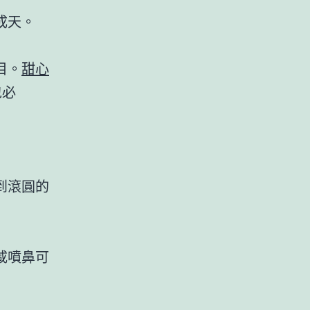
成天。
目。
甜心
包必
到滾圓的
咸噴鼻可