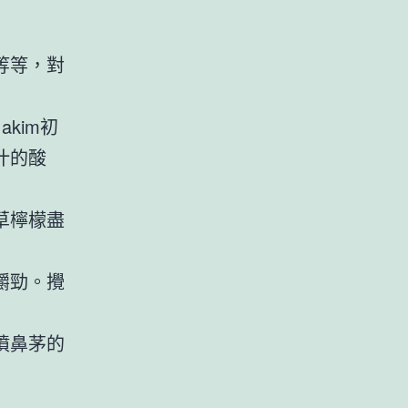
等等，對
akim初
汁的酸
草檸檬盡
嚼勁。攪
噴鼻茅的