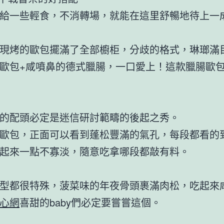
給一些輕食，不消轉場，就能在這里舒暢地待上一
現烤的歐包擺滿了全部櫥柜，分歧的格式，琳瑯滿
歐包+咸噴鼻的德式臘腸，一口愛上！這款臘腸歐
的配頭必定是迷信研討範疇的後起之秀。
歐包，正面可以看到蓬松豐滿的氣孔，每段都看的
起來一點不寡淡，隨意吃拿哪段都敲有料。
型都很特殊，菠菜味的年夜骨頭裹滿肉松，吃起來
心網
喜甜的baby們必定要嘗嘗這個。