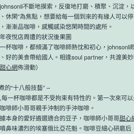
johnsonli不斷地摸索，反復地打磨、積聚、沉淀，
、休閑”為焦點，想要給每一個到來的有緣人可以停
，漸漸品咖啡，感觸感染悠閑時間的處所。
年夜悅店周遭的狀況後果圖
一杯咖啡，都傾滿了咖啡師熱忱和初心，johnsonli
、好的美食帶給國人。相逢soul partner，共渡美
甜心網
佈滑動）
煮的“十八般技藝” –
,每一杯咖啡都是不受拘束有特性的。第一次來可以
咖啡師小哥哥親手沖制的手沖咖啡。
據本身的愛好遴選適合的豆子，咖啡師小哥哥
甜心
噴鼻味濃烈的埃塞俄比亞花魁。咖啡豆細心研磨后