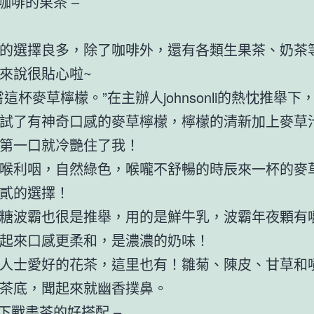
咖啡的果茶 –
的選擇良多，除了咖啡外，還有各類生果茶、奶茶
來說很貼心啦~
這杯麥草檸檬。”在主辦人johnsonli的熱忱推舉下，
試了有神奇口感的麥草檸檬，檸檬的清新加上麥草
第一口就冷艷住了我！
喉利咽，自然綠色，喉嚨不舒暢的時辰來一杯的麥
貳的選擇！
糖波霸也很是推舉，用的是鮮牛乳，波霸年夜顆有
起來口感更柔和，是濃濃的奶味！
人士愛好的花茶，這里也有！雛菊、陳皮、甘草和
茶底，聞起來就幽香撲鼻。
是下戰書茶的好搭配 –