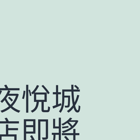
夜悅城
店即將