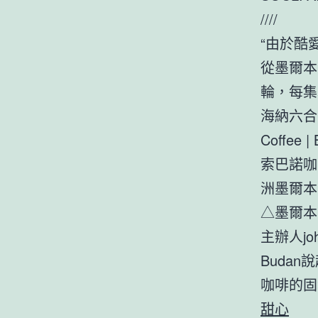
////
“由於酷
從墨爾本
輪，每集
海納六合
Coffee | 
索巴諾咖
洲墨爾本B
△墨爾本Br
主辦人jo
Budan
咖啡的固
甜心