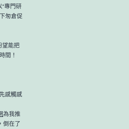
以“專門研
下匆倉促
盼望能把
妙時間！
先感觸感
網
為我推
，倒在了