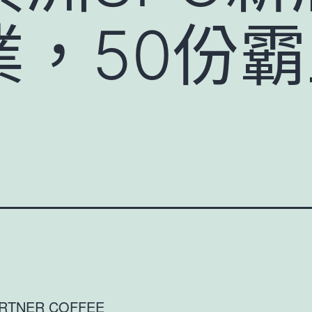
業，50份
RTNER COFFEE