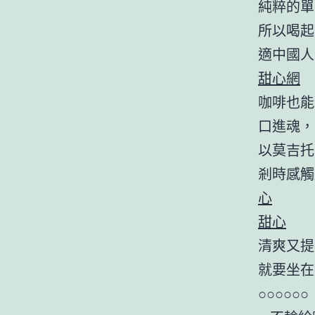
純粹的單
所以喝起
適中國人
甜心網
咖啡也能
口進魂，
以莫吉托
剎時感觸
心
甜心
清爽又提
就要坐在
○○○○○○