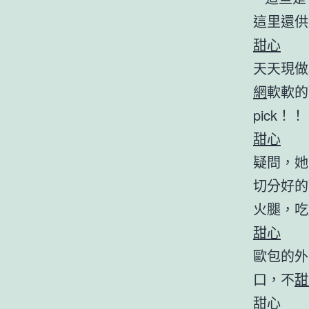
這里還供
甜心
天天現做
網
軟軟的
pick！！
甜心
疑問，她
切分好的
火腿，吃
甜心
歐包的外
口，不
甜
甜心