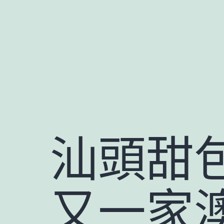
跳
至
主
要
內
容
汕頭甜
又一家