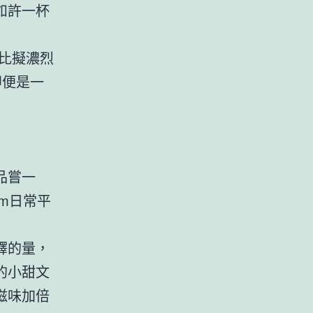
如許一杯
比擬濃烈
便是一
品嘗一
m日常平
釋的量，
的小甜文
滋味加倍