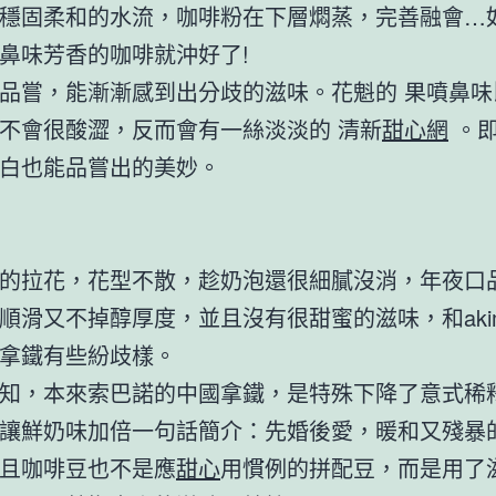
穩固柔和的水流，咖啡粉在下層燜蒸，完善融會…
鼻味芳香的咖啡就沖好了!
品嘗，能漸漸感到出分歧的滋味。花魁的 果噴鼻味
不會很酸澀，反而會有一絲淡淡的 清新
甜心網
。即
白也能品嘗出的美妙。
的拉花，花型不散，趁奶泡還很細膩沒消，年夜口
順滑又不掉醇厚度，並且沒有很甜蜜的滋味，和aki
拿鐵有些紛歧樣。
知，本來索巴諾的中國拿鐵，是特殊下降了意式稀
讓鮮奶味加倍一句話簡介：先婚後愛，暖和又殘暴
且咖啡豆也不是應
甜心
用慣例的拼配豆，而是用了