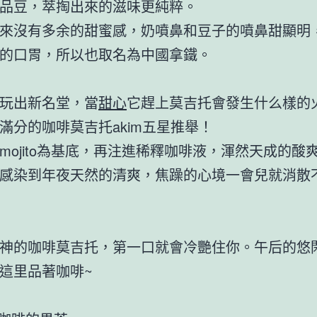
品豆，萃掏出來的滋味更純粹。
來沒有多余的甜蜜感，奶噴鼻和豆子的噴鼻甜顯明
的口胃，所以也取名為中國拿鐵。
玩出新名堂，當
甜心
它趕上莫吉托會發生什么樣的
滿分的咖啡莫吉托akim五星推舉！
mojito為基底，再注進稀釋咖啡液，渾然天成的酸
感染到年夜天然的清爽，焦躁的心境一會兒就消散
神的咖啡莫吉托，第一口就會冷艷住你。午后的悠
這里品著咖啡~