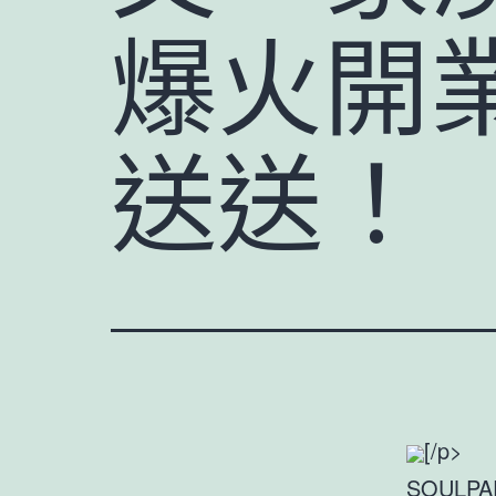
爆火開
送送！
[/p>
SOULPA