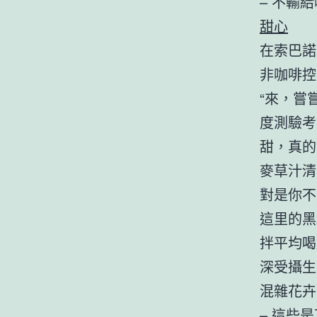
– 不輸給
甜心
在索巴諾
非咖啡控
“來，嘗嘗
度測驗考
甜，真的
麥草汁清
對是你不
這里的黑
拌平均喝
深受攝生
混雜花卉
– 這些