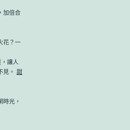
，加倍合
火花？一
爽，讓人
不見。
甜
閑時光，