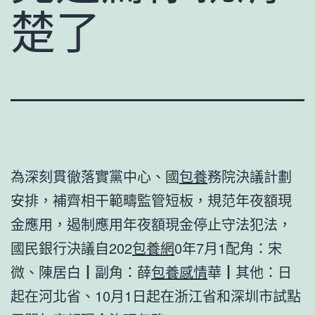
楚了
為深刻貫徹落實黨中心、國
包養
務院決議計劃
安排，補齊相干範疇監管短板，規范年夜額現
金應用，遏制應用年夜額現金停止守法犯法，
國民銀行決議自202
包養網
0年7月1配角：宋
微、陳居白┃副角：薛
包養感情
華┃其他：日
起在河北省、10月1日起在浙江省和深圳市試點