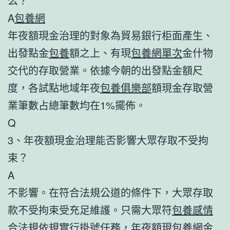
么？
A
包養網
年夜額現金治理的對象為貿易銀行柜面產生、
出發點金
包養
額之上、有現
包養網單次
金什物
交代的存取營業。依據今朝的出發點金額尺
度，各試點地域年夜
包養俱樂部
額現金存取營
業筆數占總筆數均在1%擺佈。
Q
3、年夜額現金治理能否影響大眾存取不受拘
束？
A
不影響。在符合法規公道的條件下，大眾存取
款不受拘束受充足維護。只需大眾符
包養感情
合法規依規實行掛號任務，年夜額現
包養網
金