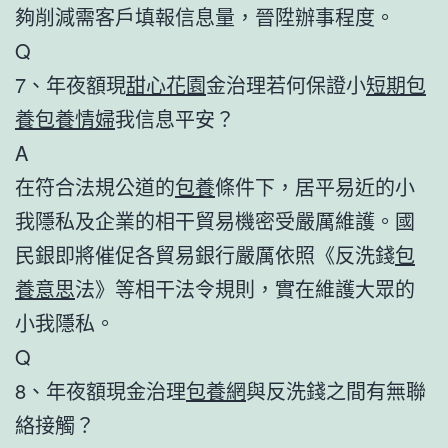
夠削減需客戶填報信息量，晉陞辦事程度。
Q
7、年夜額現
甜心花園
金治理若何保證小
短期包
養
包養情婦
我信息平安？
A
在符合法規公道的
包養
條件下，居平易近的小
我隱私及企業的相干貿易機密受嚴厲維護。國
民銀即將催促各貿易銀行嚴厲依照《反洗錢
包
養意思
法》等相干法令規則，實在維護大眾的
小我隱私。
Q
8、年夜額現金治理
包養網
與反洗錢之間有無聯
絡接觸？