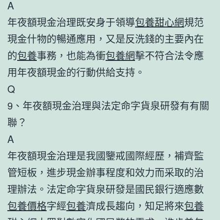
A
年夜額現金治理既安身于領導
包養甜心網
規范
現金什物的暢通應用，又是反洗錢的主要內在
的
包養
事務，也能為衝
包養網
擊不符合法令應
用年夜額現金的行動供給支持。
Q
9、年夜額現金治理與法定命字貨泉研發有有關
聯？
A
年夜額現金治理是我國鑒戒國際經歷，補齊監
管短板，進步現金辦事程度和效力而采取的治
理辦法。法定命字貨泉研發是國民銀行適應數
包養價格
字經
包養
濟成長趨向，知足將來
包養