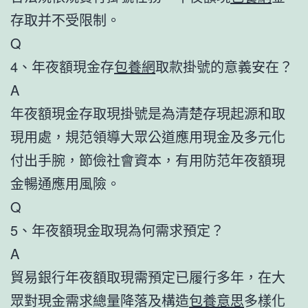
存取并不受限制。
Q
4、年夜額現金存
包養網
取款掛號的意義安在？
A
年夜額現金存取現掛號是為清楚存現起源和取
現用處，規范領導大眾公道應用現金及多元化
付出手腕，節儉社會資本，有用防范年夜額現
金暢通應用風險。
Q
5、年夜額現金取現為何需求預定？
A
貿易銀行年夜額取現需預定已履行多年，在大
眾對現金需求總量降落及構造
包養意思
多樣化