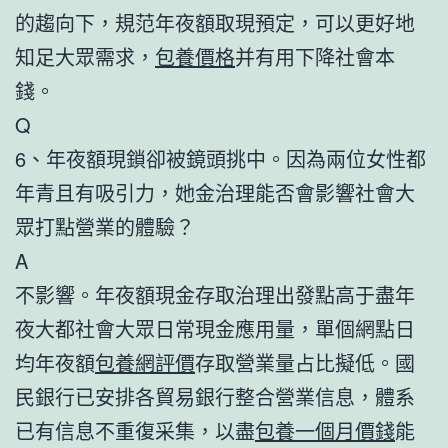
的趨向下，規范年夜額取現預定，可以更好地
知足大眾需求，
包養價格
并有用下降社會本
錢。
Q
6、年夜額現鎖卻被鏡頭挑中。因為兩位女性都
年青且有吸引力，她金治理能否會影響社會大
眾打點營業的體驗？
A
不影響。年夜額現金存取治理出發點高于盡年
夜大都社會大眾日常現金應用量，單個網點日
均年夜額
包養網評價
存取營業量占比擬低。國
民銀行已安排各貿易銀行整合營業信息，體系
已有信息不重復采集，以盡
包養一個月價錢
能