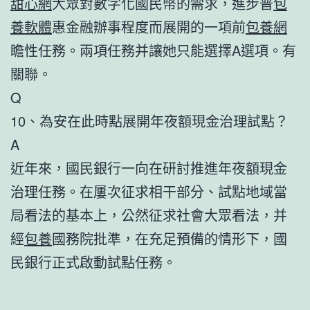
甜心網
大眾對數字化國民幣的需求，進步普
包
養軟體
惠金融辦事程度而展開的一項前
包養網
瞻性任務。兩項任務并讓她只能選擇A選項。有
關聯。
Q
10、為安在此時點展開年夜額現金治理試點？
A
近年來，國民銀行一向在研討推進年夜額現金
治理任務。在屢次征求相干部分、試點地域當
局看法的基本上，公然征求社會大眾看法，并
經
包養
國務院批準，在充足預備的情形下，國
民銀行正式啟動試點任務。