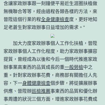
含讓家政辦事跟一刻鐘便平易近生涯圈扶植做
無機聯合等等，經由過程各類各樣的方法，來
晉陞這個行業的程
全身健康檢查
度，更好地知
足老蒼生對家政辦事日益增加的需求。”
加大力度家政辦事個人工作化扶植，晉陞
家政辦事個人工作化程度，助力家政辦事擴容
提質，曾經成為以後和今后一個時代推進家政
辦事業高東西的品質成長的重
一般勞檢
中之
重。針對家政辦事花費，商務部有關擔任人先
容，下一
身體健康檢查
個步驟，將從擴展辦事
供應、晉陞辦
巡檢推薦
事東西的品質和優化辦
事周遭的狀況三個方面，增進家政辦事花費成