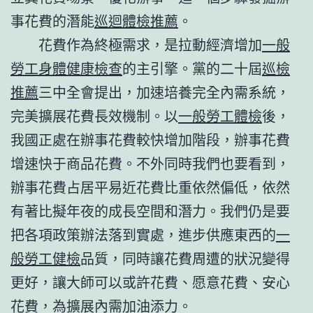
事花費的潛能
巡迴體檢推薦
。
花費作為終極需求，是拉動經濟增加
一般
勞工身體健康檢查
的主引擎。黨的二十屆
巡檢
推薦
三中全會提出，加速培養完全內需系統，
完美擴展花費長效機制。以
一般勞工體檢
後，
我國正處在辦事花費較快增加階段，辦事花費
增速快于商品花費。不外同時我們也要看到，
辦事花費占居平易近花費比重依然偏低，依然
有著比擬年夜的成長空間和潛力。我們仍是要
把各項政策辦法落到實處，進步供應東西的
一
般勞工健檢
品質，同時讓花費周遭的狀況變得
更好，讓大師可以或許花費、愿意花費、安心
花費，為擴展內需加油添力。