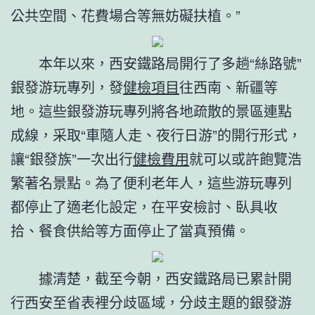
公共空間、花費場合等無妨礙扶植。”
本年以來，西安鐵路局開行了多趟“絲路號”
銀發游玩專列，發
健檢項目
往西南、新疆等
地。這些銀發游玩專列將各地疏散的景區連點
成線，采取“車隨人走、夜行日游”的開行形式，
讓“銀發族”一次出行
健檢費用
就可以或許飽覽浩
繁著名景點。為了便利老年人，這些游玩專列
都停止了適老化設定，在平安檢討、臥具收
拾、餐食供給等方面停止了當真預備。
據清楚，截至今朝，西安鐵路局已累計開
行西安至省表裡分歧區域，分歧主題的銀發游