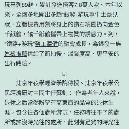
玩專列89趟，累計發送搭客7.8萬人次。本年以
來，全國多地開出多趟“銀發”游玩專牛土豪見
狀，立
體檢費用
刻將身上的鑽石項圈扔向金色
千紙鶴，讓千紙鶴攜帶上物質的誘惑力。列，
“鐵路+游玩”
勞工體健
的融會成長，為銀發一族
巡檢推薦
供給了節拍慢、溫馨度高、更平安的
出行體驗。
北京年夜學經濟學院傳授、北京年夜學公
民經濟研討中間主任蘇劍：“作為老年人來說，
退休之后當然盼望有高東西的品質的退休生
涯，包含往各個處所游玩，任務時往不了的處
所或許沒時光往的處所，此刻有足夠的時光往