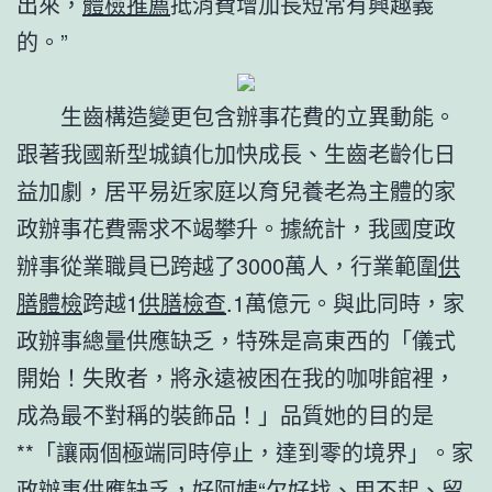
出來，
體檢推薦
抵消費增加長短常有興趣義
的。”
生齒構造變更包含辦事花費的立異動能。
跟著我國新型城鎮化加快成長、生齒老齡化日
益加劇，居平易近家庭以育兒養老為主體的家
政辦事花費需求不竭攀升。據統計，我國度政
辦事從業職員已跨越了3000萬人，行業範圍
供
膳體檢
跨越1
供膳檢查
.1萬億元。與此同時，家
政辦事總量供應缺乏，特殊是高東西的「儀式
開始！失敗者，將永遠被困在我的咖啡館裡，
成為最不對稱的裝飾品！」品質她的目的是
**「讓兩個極端同時停止，達到零的境界」。家
政辦事供應缺乏，好阿姨“欠好找、用不起、留