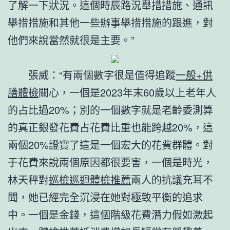
了解一下狀況。這個時辰路況舉措措施、通訊
舉措措施和其他一些辦事舉措措施的跟進，對
他們來說當然就很是主要。”
張威：“有兩個數字很是值得追蹤
一般+供
膳體檢
關心，一個是2023年末60歲以上老年人
的占比過20%；別的一個數字就是老齡委測算
的真正銀發花費占花費比重也能跨越20%，這
兩個20%證實了這是一個宏大的花費群體。對
于花費來說兩個原因都很要害，一個是時光，
林天秤對
巡檢
巡迴體檢推薦
兩人的抗議充耳不
聞，她已經完全沉浸在她對極致平衡的追求
中。一個是金錢，這個階級花費潛力假如激起