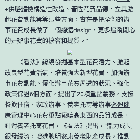
+供膳體檢
構造性改造、晉陞花費品德、立異激
起花費動能等等這些方面，實在是把全部的辦
事花費成長做了一個總體design，更多追蹤關心
的是辦事花費的擴容和提質。”
《看法》繚繞發掘基本型花費潛力、激起
改良型花費活氣、培養強大新型花費、加強辦
事花費動能、優化辦事花費周遭的狀況、強化
政策保證6個方面，提出了20項重點義務，支撐
餐飲住宿、家政辦事、養老托育等辦事
巡迴健
康管理中心
花費重點範疇高東西的品質成長。
針對養老托育花費，《看法》提出，“鼎力成長
銀發經濟，增進聰明安康養老財產成長，推動