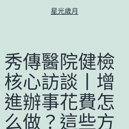
跳
星光歲月
至
主
要
內
容
秀傳醫院健檢
核心訪談丨增
進辦事花費怎
么做？這些方