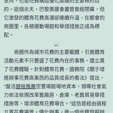
支持，也是花費構造優化進級的主要標的目
的。這個炎天，巴黎奧運會盡管曾經閉幕，但
它激發的體育花費高潮卻連續升溫，在都會的
商圈里，各類運動場館和舉措措施正成為標
配。
商圈作為城市花費的主要載體，引進體育
活動元素不只豐盛了花費內在的事務，還立異
了花費體驗。針對體育花費，國務院《關于增
進辦事花費高東西的品質成長的看法》提出，
“盤活
健檢推薦
空置場館場地資本，領導社會氣
力依法依規改革舊廠房、倉庫、老舊貿易舉措
措施等，增添體育花費場合。”這恰是經由過程
立異花費場景，優化辦事，進一個步驟發掘辦