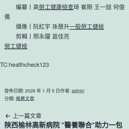
編纂丨高
勞工健康檢查
琦 崔剛 王一喆 何俊
儒
攝像丨阮紅宇 孫慧升
一般勞工健檢
剪輯丨邢永躍 苗佳亮
勞工健檢
TC:healthcheck123
發佈日期:
2026 年 1 月 5 日
作者:
admin
分類:
推薦文章
文
上一篇文章
陜西榆林高新病院 “醫養聯合”助力一包