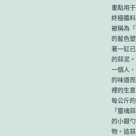
重點用于
終極醬料
被稱為「
的藍色塑
著一缸已
的蒜泥。
一個人，
的味道而
裡的生意
每公斤的
「靈魂蒜
的小銀勺
物。這蒜