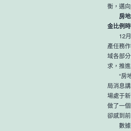
衡，邁向
房地
金比例時
12
產任務作
域各部分
求，推進
“房
局消息講
場處于新
做了一個
卻感到前
數據