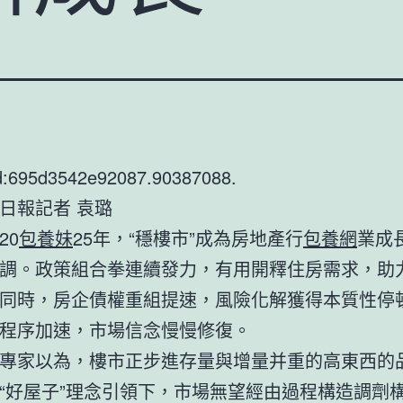
d:695d3542e92087.90387088.
日報記者 袁璐
20
包養妹
25年，“穩樓市”成為房地產行
包養網
業成
調。政策組合拳連續發力，有用開釋住房需求，助
同時，房企債權重組提速，風險化解獲得本質性停
程序加速，市場信念慢慢修復。
專家以為，樓市正步進存量與增量并重的高東西的
“好屋子”理念引領下，市場無望經由過程構造調劑