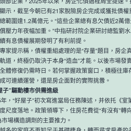
頭部企業，2025年以來，房企化債過程周全提速。
顯示，截至今朝已有21家脫險房企完成或獲批債權
總範圍達1.2萬億元。“這些企業總有息欠債近2萬
償壓力年夜幅加重。”中指研討院企業研討總監劉水
續有息債權展期發明了有利前提。
專家提示稱，債權重組處理的是“存量”題目，房企
軌道，終極仍取決于本身“造血”才能。以後市場發
全體修復仍需時日。若何掌握政策窗口，積極往庫
成可連續運營，還是房企面對的實際挑釁。
屋子”驅動樓市供需進級
25年，“好屋子”初次寫進當局任務陳述，并依托《室
度尺度落地。政策領導下，住房花費從“有沒有”轉向
為市場構造調劑的主要推力。
越多的家庭不再知足于基礎棲身，轉而尋求房產的