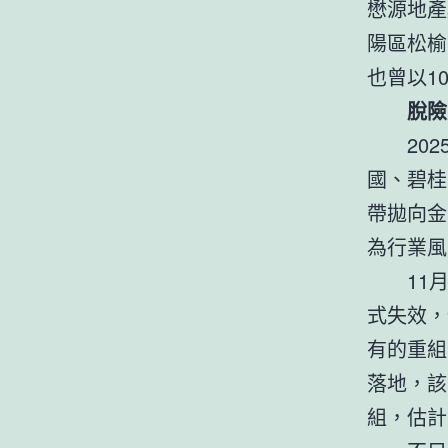
懋源地產
陽區松榆
也曾以1
脫險
20
國、碧桂
帶拋向金
為行業風
11
式失效，
有的重組
落地，該
組，估計