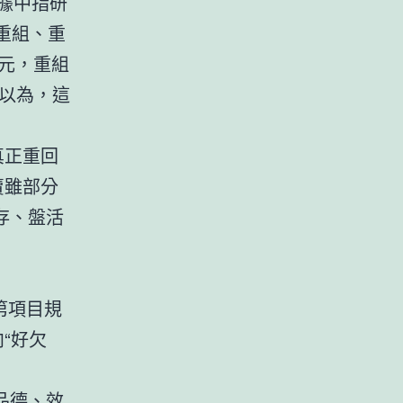
據中指研
重組、重
億元，重組
以為，這
真正重回
賣雖部分
存、盤活
第項目規
“好欠
品德、效