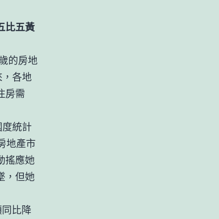
五比五黃
來歲的房地
來，各地
住房需
國度統計
房地產市
動搖應她
墜，但她
額同比降