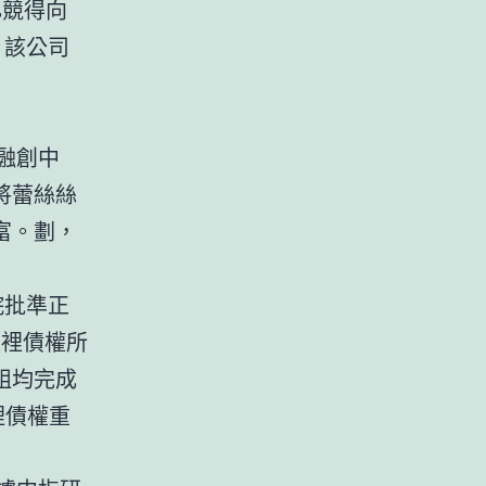
%競得向
，該公司
融創中
將蕾絲絲
富。劃，
院批準正
表裡債權所
組均完成
裡債權重