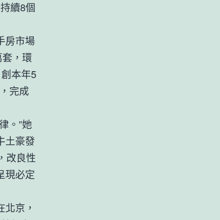
持續8個
手房市場
萬套，環
，創本年5
套，完成
律。”她
牛土豪發
，改良性
呈現必定
在北京，