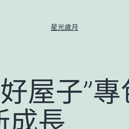
星光歲月
“好屋子”
新成長