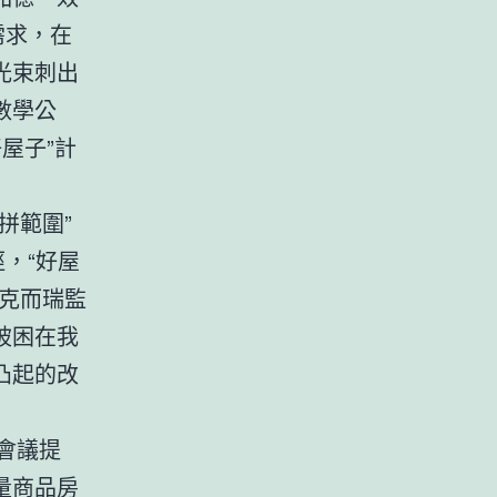
需求，在
光束刺出
數學公
屋子”計
拼範圍”
，“好屋
克而瑞監
被困在我
凸起的改
會議提
量商品房