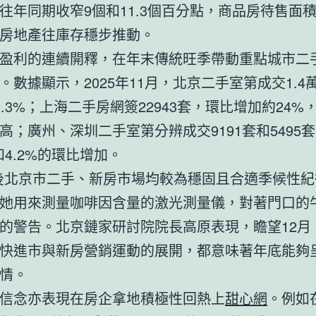
往年同期收窄9個和11.3個百分點，商品房待售面積
房地產往庫存穩步推動。
盈利的連續開釋，在年末傳統旺季帶動重點城市二
。數據顯示，2025年11月，北京二手室第成交1.4
9.3%；上海二手房網簽22943套，環比增加約24%
高；廣州、深圳二手室第分辨成交9191套和5495
%和4.2%的環比增加。
後北京市二手、新房市場均較為穩固且合適季候性紀
她用來測量咖啡因含量的激光測量儀，對著門口的
的警告。北京鏈家研討院院長高原表現，瞻望12月
快進市與新房營銷運動的展開，都意味著年底能夠
情。
信念亦表現在房企拿地積極性回熱上
甜心網
。例如