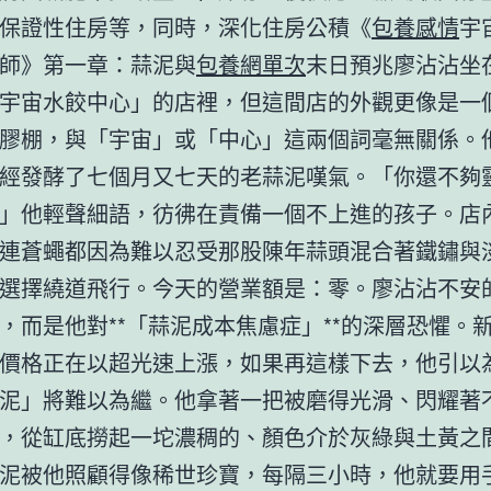
保證性住房等，同時，深化住房公積《
包養感情
宇
師》第一章：蒜泥與
包養網單次
末日預兆廖沾沾坐
宇宙水餃中心」的店裡，但這間店的外觀更像是一
膠棚，與「宇宙」或「中心」這兩個詞毫無關係。
經發酵了七個月又七天的老蒜泥嘆氣。「你還不夠
」他輕聲細語，彷彿在責備一個不上進的孩子。店
連蒼蠅都因為難以忍受那股陳年蒜頭混合著鐵鏽與
選擇繞道飛行。今天的營業額是：零。廖沾沾不安
，而是他對**「蒜泥成本焦慮症」**的深層恐懼。
價格正在以超光速上漲，如果再這樣下去，他引以
泥」將難以為繼。他拿著一把被磨得光滑、閃耀著
，從缸底撈起一坨濃稠的、顏色介於灰綠與土黃之
泥被他照顧得像稀世珍寶，每隔三小時，他就要用