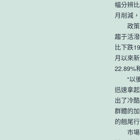
幅分辨比
月削減，
政策
趨于活潑
比下跌1
月以來新
22.89
“以
迅速拿起
出了冷酷
群體的加
的翹尾行
市場