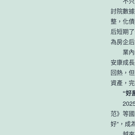
不只
討院數據
整，化債
后短期了
為房企后
業內
安康成長
回熱，但
資產，完
“好
20
范》等國
好”，成
越來