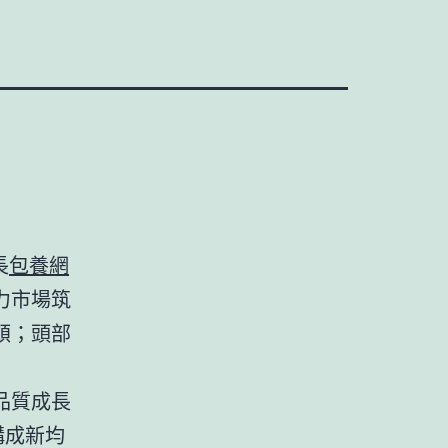
長
包養網
力市場筑
頓；頭部
品質成長
構成新均