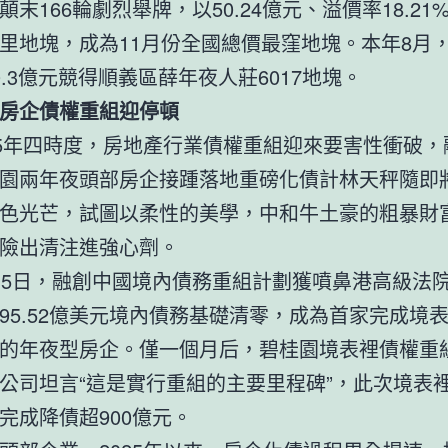
顛末166輪劇烈舉牌，以50.24億元、溢價率18.21
里地塊，成為11月份全國總價最窪地塊。本年8月
0.3億元競得順義區薛年夜人莊6017地塊。
房企債權重組迎停頓
25年四時度，房地產行業債權重組迎來要害性衝破，
園兩年夜頭部房企接踵落地重磅化債計林天秤隨即
色光芒，試圖以柔性的美學，中和牛土豪的粗暴財
險出清注進強心劑。
月5日，融創中國境內債務重組計劃獲噴鼻港高級法
95.52億美元境內債務基礎清零，成為首家完成境
的年夜型房企。僅一個月后，碧桂園境表裡債權重
公司坦言“這是實行重組的主要里程碑”，此次境表
完成降債超900億元。