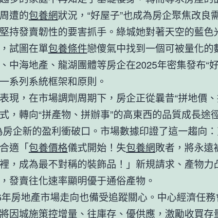
周遭的
包養網
狀況，“好屋子”也成為房企聚焦改良
堅持發賣韌性的要害抓手。綠城她對著天空的藍色
，試圖在單
包養條件
戀傻氣中找到一個可被量化的
、中海地產、龍湖團體等房企在2025年密集發布“好
一系列系統框架和原則。
表現，在市場調劑周期下，房企正從曩昔“拼地價、
式，轉向“拼產物、拼辦事”的高東西的品質成長途徑
為房企新的盈利衝破口。市場數據印證了這一趨向：
合適「
包養價格
儀式開始！失
包養網
敗者，將永遠
裡，成為最不對稱的裝飾品！」新規請求、產物力
，發賣往化速率顯明優于通俗產物。
26年房地產市場走向也備受追蹤關心。中心經濟任務
將因城施策控增量、往庫存、優供應，激勵收買存