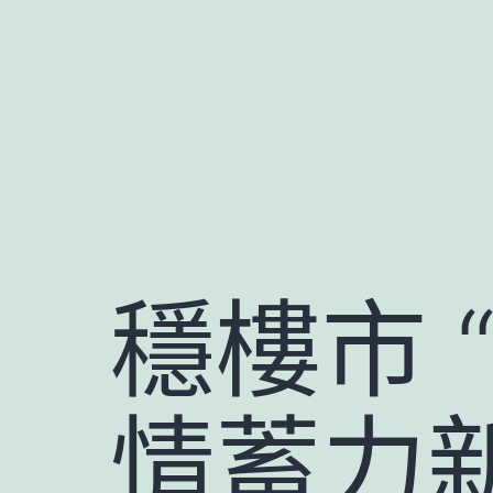
跳
至
主
要
內
容
穩樓市 
情蓄力