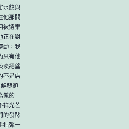
宙水餃與
在他那間
個被遺棄
他正在對
靈動，我
內只有他
淡淡絕望
的不是店
新鮮蒜頭
為傲的
不祥光芒
間的發酵
手指彈一