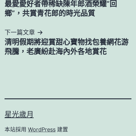
最愛愛好者帶稀缺陳年郎酒榮耀“回
導
鄉”，共賞青花郎的時光品質
覽
下一篇文章
清明假期將迎賞甜心寶物找包養網花游
飛騰，老廣紛赴海內外各地賞花
星光歲月
本站採用
WordPress
建置