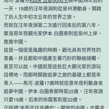
馬可·波羅分
Klook 台新gogo卡
開中國38年后的
一天，19歲的汪年夜淵則從泉州港動身，開啟
了別人生中初次五年的世界之旅。
而就在汪年夜淵第二次遠行回來后的第八年，
摩洛哥年夜觀光家伊本·白圖泰則從泉州上岸，
進進中國。
這是一個很是風趣的時期，觀光具有世界性的
意義，并且都和中國產生著巧妙的聯絡接觸，
甚至可以說，中國就是這些巨大觀光家的游玩
目標地。而那時開啟追夢之旅的基礎上都是年
青人——馬可·波羅17歲時就從意年夜利動身來
追夢中國，伊本·白圖泰那時是22歲，汪年夜淵
只要19歲，后來的徐霞客則是22歲。
正所謂“來而不往非禮也”，開放的中國，也需求