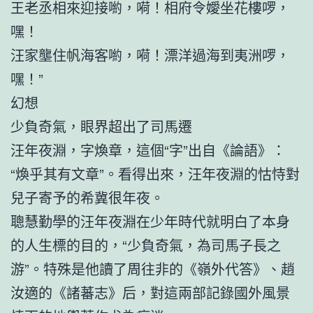
王老丞相來迎接喲，嗬！相府令嬡坐花樓啰，
嘿！
汪家壟住帆海客喲，嗬！漂洋過海到夷洲啰，
嘿！”
幻想
少負奇氣，眼界超出了司馬遷
汪年夜淵，字煥章，這個“字”出自《論語》：
“煥乎其有文章”。看得出來，汪年夜淵的怙恃對
兒子寄予的希冀很年夜。
聰慧勤學的汪年夜淵在少年時代就明白了本身
的人生標的目的，“少負奇氣，為司馬子長之
游”。特殊是他讀了周往非的《嶺外代答》、趙
汝適的《諸蕃志》后，對這兩部記錄國外風景