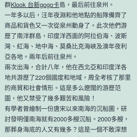
群
Klook 台新gogo卡
島，最后前往泉州。
一年多以后，汪年夜淵和他地點的船隊備齊了
商品和貨色又一次從泉州動身了。此次他們游
歷了南洋群島，印度洋西面的阿拉伯海、波斯
灣、紅海、地中海、莫桑比克海峽及澳年夜利
亞各地。兩年后前往泉州。
兩次出海，合計八年，他在西北亞和印度洋各
地共游歷了220個國度和地域，周全考核了那里
的商貿和社會情形。這是多么遼闊的游歷范
圍，他又禁受了幾多艱苦和風險！
有學者曾繪制一份唐宋以來南海的沉船圖，研
討發明僅南海就有2000多艘沉船。2000多艘，
那葬身海底的人又有幾多？這是一個不敢深想