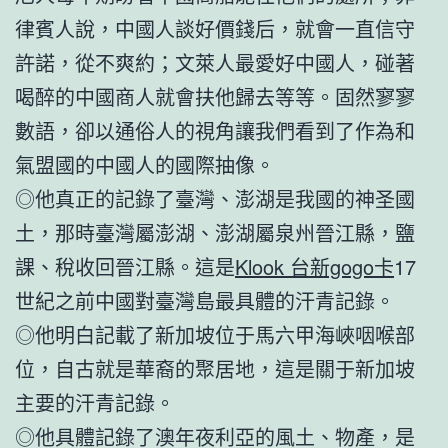
律賓人說，中國人談好價錢后，就會一直信守
許諾，從不爽約；文萊人最愛好中國人，碰著
喝醉的中國商人就會扶他歸去等等。固然寥寥
數語，卻以通俗人的視角讓我們看到了作為和
氣盟國的中國人的國際抽像。
◎他真正的記錄了臺灣、澎湖是我國的神圣國
土，那時臺灣屬澎湖、澎湖屬泉州晉江縣，鹽
課、稅收回晉江縣。這是
Klook 台新gogo卡
17
世紀之前中國對臺灣島最具體的汗青記錄。
◎他明白記載了新加坡位于馬六甲海峽咽喉部
位，自古就是華裔的聚居地，這是關于新加坡
主要的汗青記錄。
◎他具體記錄了澳年夜利亞的風土、物產，是