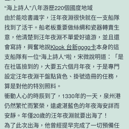
“海上詩人”八年游歷220個國度地域
由於能唸書識字，汪年夜淵很快就在一支船隊
找到了活干。船老板重要做絲綢和瓷器轉賣生
意，他清楚到汪年夜淵不單愛好遠游，並且還
會寫詩，興奮地說
Klook 台新gogo卡
本身的這
支船隊有一位“海上詩人”啦，宋微說明道：「是
在社區撿到的，大要五六個月年夜，于是專門
設定汪年夜淵干盤點貨色、掛號造冊的任務，
算是對他的特別照料。
衝動人心的時辰到了，1330年的一天，泉州港
仍然繁忙而繁榮，遠處湛藍色的年夜海安詳而
安靜。年僅20歲的汪年夜淵就要出海了！
為了此次出海，他曾經提早完成了一切預備任