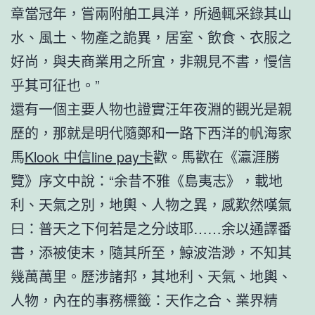
章當冠年，嘗兩附舶工具洋，所過輒采錄其山
水、風土、物產之詭異，居室、飲食、衣服之
好尚，與夫商業用之所宜，非親見不書，慢信
乎其可征也。”
還有一個主要人物也證實汪年夜淵的觀光是親
歷的，那就是明代隨鄭和一路下西洋的帆海家
馬
Klook 中信line pay卡
歡。馬歡在《瀛涯勝
覽》序文中說：“余昔不雅《島夷志》，載地
利、天氣之別，地輿、人物之異，感歎然嘆氣
曰：普天之下何若是之分歧耶……余以通譯番
書，添被使末，隨其所至，鯨波浩渺，不知其
幾萬萬里。歷涉諸邦，其地利、天氣、地輿、
人物，內在的事務標籤：天作之合、業界精