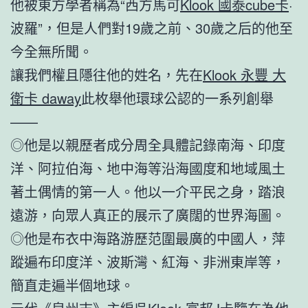
他被東方學者稱為“西方馬可
Klook 國泰cube卡
·
波羅”，但是人們對19歲之前、30歲之后的他至
今全無所聞。
讓我們權且隱往他的姓名，先在
Klook 永豐 大
衛卡 daway
此枚舉他環球公認的一系列創舉
——
◎他是以親歷者成分周全具體記錄南海、印度
洋、阿拉伯海、地中海等沿海國度和地域風土
著土偶情的第一人。他以一介平民之身，踏浪
遠游，向眾人真正的展示了廣闊的世界海圖。
◎他是布衣中海路游歷范圍最廣的中國人，萍
蹤遍布印度洋、波斯灣、紅海、非洲東岸等，
簡直走遍半個地球。