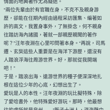
情面的地輿著作尤為癡迷。
“兩位先輩由於有官職在身，不克不及親身游
歷，卻能在任期內經由過程采訪匯集、編著如
許的高文，我置身事外，了無掛念，何不親身
往踏訪海內諸國，著就一部親歷親聞的著作
呢？”汪年夜淵在心里叩問著本身。“再說，司馬
遷、玄奘這些人重要是在海洋下游歷，還沒有
人踏浪浮海往周游世界。好，那就從我開端
吧！”
于是，踏浪出海、遠游世界的種子便深深地扎
根在這位少年的心底，幻想出生了。
愛玩是人的本性。汪年夜淵的玩比擬特殊，除
了愛唸書外，他特殊愛好游玩。那時，他最想
往的處所就是泉州——“販子十洲人，漲海聲中