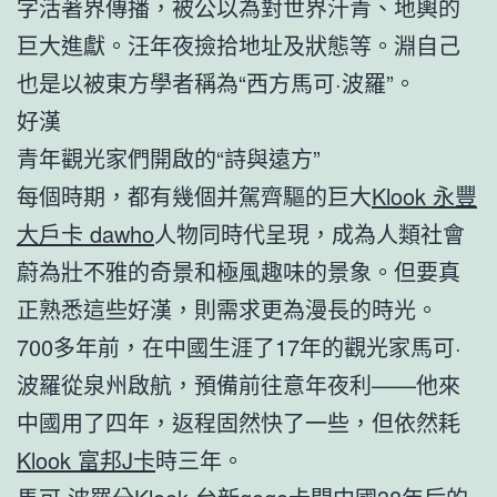
字活著界傳播，被公以為對世界汗青、地輿的
巨大進獻。汪年夜撿拾地址及狀態等。淵自己
也是以被東方學者稱為“西方馬可·波羅”。
好漢
青年觀光家們開啟的“詩與遠方”
每個時期，都有幾個并駕齊驅的巨大
Klook 永豐
大戶卡 dawho
人物同時代呈現，成為人類社會
蔚為壯不雅的奇景和極風趣味的景象。但要真
正熟悉這些好漢，則需求更為漫長的時光。
700多年前，在中國生涯了17年的觀光家馬可·
波羅從泉州啟航，預備前往意年夜利——他來
中國用了四年，返程固然快了一些，但依然耗
Klook 富邦J卡
時三年。