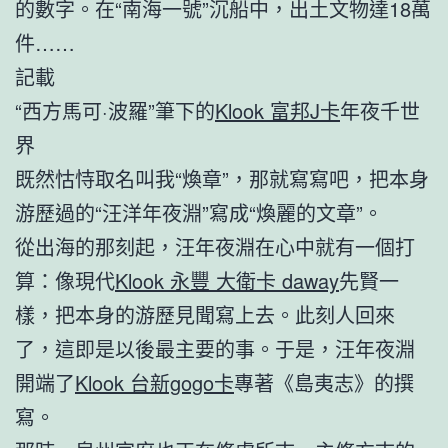
的數字。在“南海一號”沉船中，出土文物達18萬
件……
記載
“西方馬可·波羅”筆下的
Klook 富邦J卡
年夜千世
界
既然怙恃取名叫我“煥章”，那就寫寫吧，把本身
游歷過的“汪洋年夜淵”寫成“煥麗的文章”。
從出海的那刻起，汪年夜淵在心中就有一個打
算：像現代
Klook 永豐 大衛卡 daway
先賢一
樣，把本身的游歷見聞寫上去。此刻人回來
了，這即是以後最主要的事。于是，汪年夜淵
開端了
Klook 台新gogo卡
專著《島夷志》的撰
寫。