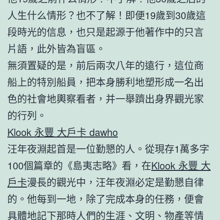
人生什么情形？也不了解！即便19歲到30歲這
段時光的信息，也只是起源于他著作中的只言
片語，此外皆為盲區。
無須置疑的是，前后兩次八年的遠行，這位商
船上的特別船員，把本身勝利地塑形成一名出
色的社會地輿察看者，并一舉躋出身界觀光家
的行列。
Klook 永豐 大戶卡 dawho
汪年夜淵起首是一位勤懇的人。從現存1萬多字
100個篇章的《島夷志略》看，在
Klook 永豐 大
戶卡
漫長的觀光中，汪年夜淵必定是勤懇自律
的。他每到一地，除了完成本身的任務，便會
具體地記下那時人們的生涯、文明、物產等情