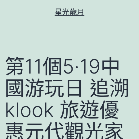
跳
星光歲月
至
主
要
內
容
第11個5·19中
國游玩日 追溯
klook 旅遊優
惠元代觀光家