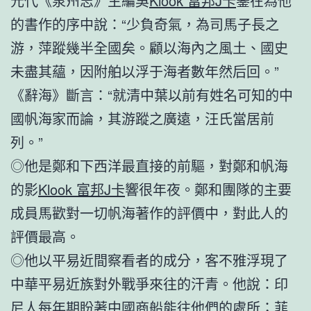
元代《泉州志》主編吳
Klook 富邦J卡
鑒在為他
的書作的序中說：“少負奇氣，為司馬子長之
游，萍蹤幾半全國矣。顧以海內之風土、國史
未盡其蘊，因附舶以浮于海者數年然后回。”
《辭海》斷言：“就清中葉以前有姓名可知的中
國帆海家而論，其游蹤之廣遠，汪氏當居前
列。”
◎他是鄭和下西洋最直接的前驅，對鄭和帆海
的影
Klook 富邦J卡
響很年夜。鄭和團隊的主要
成員馬歡對一切帆海著作的評價中，對此人的
評價最高。
◎他以平易近間察看者的成分，客不雅浮現了
中華平易近族對外戰爭來往的汗青。他說：印
尼人每年期盼著中國商船能往他們的處所；菲