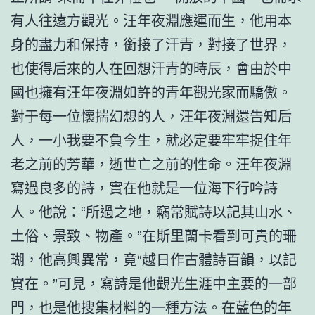
有人往遠方觀光。汪年夜淵應運而生，他用本
身的盡力和保持，銜接了汗青，對接了世界，
也使得后來的人在回想汗青的時辰，會由於中
國也擁有汪年夜淵如許的青年觀光家而驕傲。
對于每一位懷揣幻想的人，汪年夜淵還告知后
人，一小我要不負今生，就必定要牢牢捉住年
老之前的芳華，逝世亡之前的性命。汪年夜淵
寫過良多的詩，實在他就是一位海下行吟詩
人。他說：“所過之地，竊常賦詩以記其山水、
土俗、景致、物產。”在斯里蘭卡看到可貴的珊
瑚，他高興異常，竟“越日作古體詩百韻，以記
實在。”可見，寫詩是他觀光生涯中主要的一部
門，也是他搜集材料的一種方法。在藍色的年