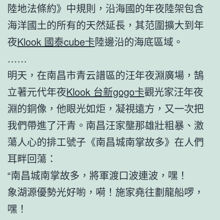
陸地法條約》中規則，沿海國的年夜陸架包含
海洋國土的所有的天然延長，其范圍擴大到年
夜
Klook 國泰cube卡
陸邊沿的海底區域。
……
明天，在南昌市青云譜區的汪年夜淵廣場，鵠
立著元代年夜
Klook 台新gogo卡
觀光家汪年夜
淵的銅像，他眼光如炬，凝視遠方，又一次把
我們帶進了汗青。南昌汪家壟那雄壯粗暴、激
蕩人心的排工號子《南昌城南掌故多》在人們
耳畔回蕩：
“南昌城南掌故多，將軍渡口波連波，嘿！
象湖源優勢光好喲，嗬！施家堯往劃龍船啰，
嘿！