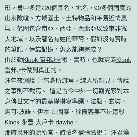
形。書中多達220個國名、地名，90多個國度的
山水險峻、方域國土、土特物品和平易近情風
氣，范圍包含南亞、西亞、西北亞以致東非寬
大地域，以及著名有姓的華裔，假如沒有實時
的筆記，僅靠記憶，怎么能夠完成？
由於勤
Klook 富邦J卡
懇、實時，也就更能
Klook
富邦J卡
做到真正的。
汪年夜淵說：“皆身所游焉，線人所親見，傳說
之事則不載焉。”這是古今中外一切觀光家對本
身傳世文字的最基礎撰寫準繩，法顯、玄奘、
馬可·波羅、伊本·白圖泰、徐霞客無不是這般
Klook 永豐 大戶卡 dawho
。
那時泉州的處所官、詩壇名宿張翥說：“汪君煥