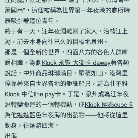
萬國商”，這個被稱為世界第一年夜港的處所時
辰吸引著這位青年。
終于有一天，汪年夜淵離別了家人，沿贛江上
溯，前去本身向往已久的目標地泉州。
那是一個全新的世界，四面八方的各色人群摩
肩相繼，籌劃
Klook 永豐 大衛卡 daway
著各類
說話，中外商品琳瑯滿目、聚積如山。港灣里
停靠著來自世界各地的鉅細船只，蔚為壯不雅
Klook 中信line pay卡
。于是，泉州成為汪年夜
淵轉變命運的一個轉機點，成
Klook 國泰cube卡
為他進進藍色年夜海的出發點——他將從這里
動身，往遠游四海。
出海