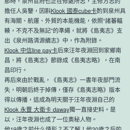
那時，泉州官府也正在修處所志，主修方志的
擔任人吳鑒，因斟
Klook 國泰cube卡
酌到泉州具
有海關、航運、外貿的本能機能，依照“諸蕃輻
輳，不克不及無記”的準繩，就將《島夷志》支
出《泉州路清源續志》中，作為附錄。
Klook 中信line pay卡
后來汪年夜淵回到家鄉南
昌，將《島夷志》節錄成《島夷志略》，在南
昌印行。
再后來由於戰亂，《島夷志》一書年夜部門流
失，明朝后終于掉傳，僅存《島夷志略》版本
得以傳播，這成為明天關于汪年夜淵自己的
Klook 永豐 大衛卡 daway
獨一直接史料。是
以，汪年夜淵也成了一位奧秘人物。
他19歲之前什么情形？不了解！他30歲之后的