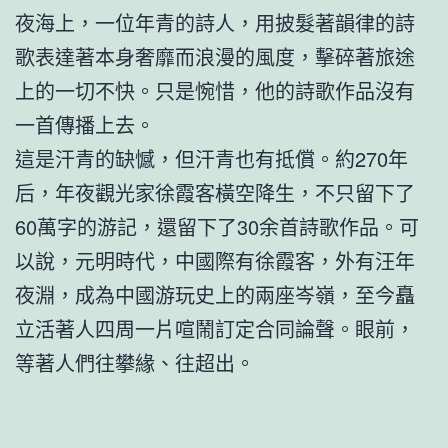
夜海上，一位年青的詩人，用披髮著韻律的詩
歌表達著本身奢靡而浪漫的風度，擊碎著旅途
上的一切不快。只是惋惜，他的詩歌作品沒有
一首傳播上去。
這是汗青的缺憾，但汗青也有抵償。約270年
后，年夜觀光家徐霞客橫空降生，不只留下了
60萬字的游記，還留下了30余首詩歌作品。可
以說，元明時代，中國際有徐霞客，外有汪年
夜淵，成為中國游玩史上的兩座岑嶺，至今矗
立活著人四周一片喧鬧訂定合同論聲。眼前，
等著人們往攀緣、往超出。