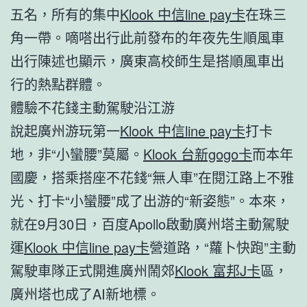
五名，所有的集中
Klook 中信line pay卡
在珠三
角一帶。嘀嗒出行此前發布的年夜先生順風車
出行陳述也顯示，廣東高校師生是搭順風車出
行的熱點群體。
體驗不花錢主動駕駛沿江游
說起廣州游玩第一
Klook 中信line pay卡
打卡
地，非“小蠻腰”莫屬。
Klook 台新gogo卡
而本年
國慶，搭乘搭座不花錢“無人車”在閱江路上不雅
光、打卡“小蠻腰”成了出游的“新姿態”。本來，
就在9月30日，百度Apollo啟動廣州塔主動駕駛
運
Klook 中信line pay卡
營道路，“蘿卜快跑”主動
駕駛車隊正式開進廣州鬧郊
Klook 富邦J卡
區，
廣州塔也成了AI新地標。