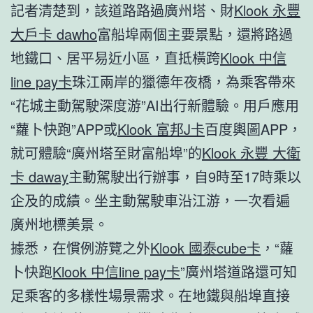
記者清楚到，該道路路過廣州塔、財
Klook 永豐
大戶卡 dawho
富船埠兩個主要景點，還將路過
地鐵口、居平易近小區，直抵橫跨
Klook 中信
line pay卡
珠江兩岸的獵德年夜橋，為乘客帶來
“花城主動駕駛深度游”AI出行新體驗。用戶應用
“蘿卜快跑”APP或
Klook 富邦J卡
百度輿圖APP，
就可體驗“廣州塔至財富船埠”的
Klook 永豐 大衛
卡 daway
主動駕駛出行辦事，自9時至17時乘以
企及的成績。坐主動駕駛車沿江游，一次看遍
廣州地標美景。
據悉，在慣例游覽之外
Klook 國泰cube卡
，“蘿
卜快跑
Klook 中信line pay卡
”廣州塔道路還可知
足乘客的多樣性場景需求。在地鐵與船埠直接