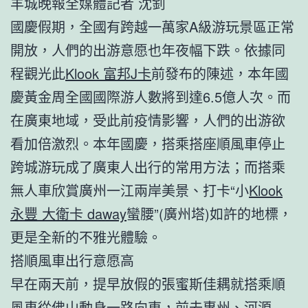
羊城晚報全媒體記者 沈釗
國慶假期，全國有跨越一萬家A級游玩景區正常
開放，人們的出游意愿也年夜幅下跌。依據同
程觀光此
Klook 富邦J卡
前發布的陳述，本年國
慶黃金周全國國際游人數將到達6.5億人次。而
在廣東地域，受此前疫情影響，人們的出游欲
看加倍激烈。本年國慶，搭乘搭座順風車停止
跨城游玩成了廣東人出行的常用方法；而搭乘
無人車欣賞廣州一江兩岸美景、打卡“小
Klook
永豐 大衛卡 daway
蠻腰”(廣州塔)如許的地標，
更是全新的不雅光體驗。
搭順風車出行意愿高
早在兩天前，提早放假的張蜜斯佳耦就搭乘順
風車從佛山動身一路向東，前去惠州、河源