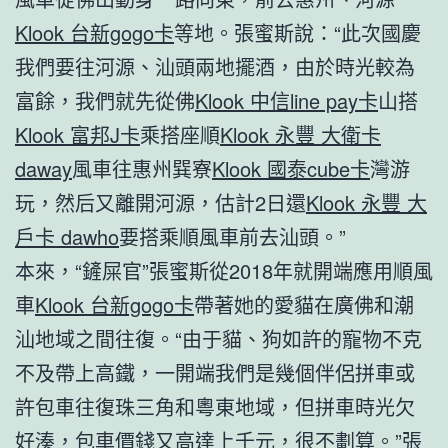
Klook 台新gogo卡
等地。張蜜斯說：“此次國慶
我們要往河源、汕頭兩地擺酒，由於時光較為
富餘，我們就先從佛
Klook 中信line pay卡
山搭
Klook 富邦J卡
乘搭座順
Klook 永豐 大衛卡
daway
風車往惠州巽寮
Klook 國泰cube卡
灣游
玩，然后又離開河源，估計2日還
Klook 永豐 大
戶卡 dawho
要搭乘順風車前去汕頭。”
本來，“鏟屎官”張蜜斯從2018年就開端應用順風
車
Klook 台新gogo卡
帶著她的愛貓在廣佛和潮
汕地域之間往復。“由于貓、狗如許的寵物不克
不及帶上高鐵，一開端我們是幾個伴侶拼車或
許包車往復珠三角和粵東地域，但拼車時光欠
好湊，包車價錢又高達上千元，很不劃算。”張