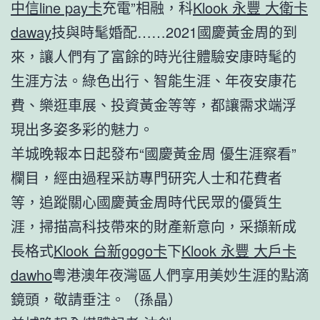
中信line pay卡
充電”相融，科
Klook 永豐 大衛卡
daway
技與時髦婚配……2021國慶黃金周的到
來，讓人們有了富餘的時光往體驗安康時髦的
生涯方法。綠色出行、智能生涯、年夜安康花
費、樂逛車展、投資黃金等等，都讓需求端浮
現出多姿多彩的魅力。
羊城晚報本日起發布“國慶黃金周 優生涯察看”
欄目，經由過程采訪專門研究人士和花費者
等，追蹤關心國慶黃金周時代民眾的優質生
涯，掃描高科技帶來的財產新意向，采擷新成
長格式
Klook 台新gogo卡
下
Klook 永豐 大戶卡
dawho
粵港澳年夜灣區人們享用美妙生涯的點滴
鏡頭，敬請垂注。（孫晶）