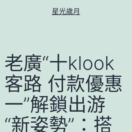
跳
星光歲月
至
主
要
內
容
老廣“十klook
客路 付款優惠
一”解鎖出游
“新姿勢”：搭