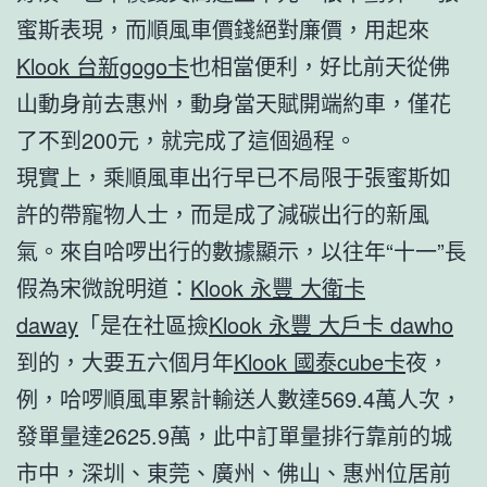
蜜斯表現，而順風車價錢絕對廉價，用起來
Klook 台新gogo卡
也相當便利，好比前天從佛
山動身前去惠州，動身當天賦開端約車，僅花
了不到200元，就完成了這個過程。
現實上，乘順風車出行早已不局限于張蜜斯如
許的帶寵物人士，而是成了減碳出行的新風
氣。來自哈啰出行的數據顯示，以往年“十一”長
假為宋微說明道：
Klook 永豐 大衛卡
daway
「是在社區撿
Klook 永豐 大戶卡 dawho
到的，大要五六個月年
Klook 國泰cube卡
夜，
例，哈啰順風車累計輸送人數達569.4萬人次，
發單量達2625.9萬，此中訂單量排行靠前的城
市中，深圳、東莞、廣州、佛山、惠州位居前