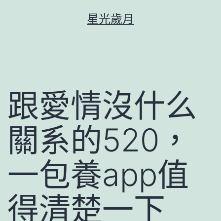
跳
星光歲月
至
主
要
內
容
跟愛情沒什么
關系的520，
一包養app值
得清楚一下