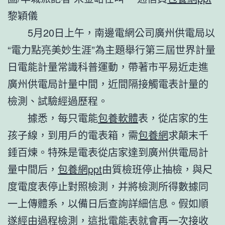
黎穎儀
5月20日上午，南邊電網公司廣州供電局以
“電力點亮美妙生涯”為主題舉行第三屆世界計量
日電能計量常識科普運動，帶著市平易近走進
廣州供電局計量中間，近間隔接觸電表計量的
檢測、試驗經過歷程。
據悉，每只電能
包養軟體
表，從店家的生
孩子線，到用戶的電表箱，需
包養網
求顛末千
錘百煉。特殊是電表從店家達到廣州供電局計
量中間后，
包養網ppt
由質檢班停止抽檢，與尺
度電度表停止對照檢測，并將檢測所得數據同
一上傳體系，以備日后查詢詳細信息。假如順
遂經由過程檢測，這批電能表就會再一次接收