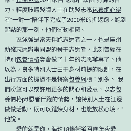
力、輕度肢體殘障人士在助殘志愿
包養網心得
者“一對一”陪伴下完成了2000米的折返跑，跑到
起點的那一刻，他們衝動相擁。
區泳強是當天伴跑志愿者之一，也是廣州
助殘志愿辦事同盟的骨干志愿者，此刻曾經在
特別
包養價格
黌舍做了十年的志愿辦事了。他
以為，良多特別人士由于身材前提的限制，在
出行方面的機遇不是特案
包養網
牘：別多。“我
們盼望可以或許用更多的關心和愛意，以志
包
養價格ptt
愿者伴跑的情勢，讓特別人士在江邊
做做活動，既可以錘煉身材，也能放松心境。”
他說。
愛的就是你，海珠18條街道召喚年夜愛