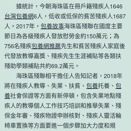
據統計，今朝海珠區在冊戶籍殘疾人1646
台灣包養網
6人，低收或低保的貧苦殘疾人1687
人。2017年，
包養故事
海珠區殘聯在國度主要
節日為各級殘疾人發放慰勞金約150萬元；為
756名殘疾
包養網推薦
先生和貧苦殘疾人家庭後
代發放教導嘉獎、殘疾先生生涯補貼等各類扶
殘助學類補貼共約69.2萬元。
海珠區殘聯相干擔任人告知記者，2018年
將在殘疾人教導、失業、扶貧、
包養
托養、
包
養
社會保證等方面有新停頓，包含失業地點殘
疾人的教導個人工作技巧培訓和推舉失業、殘
保金年審、殘疾物證申辦核對、殘疾人靈活輪
椅車置換等方面要進一個步驟加大力度和規