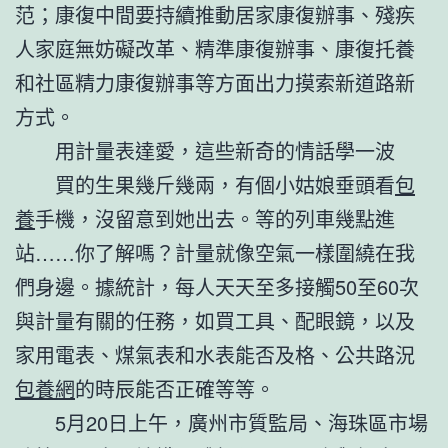
范；康復中間要持續推動居家康復辦事、殘疾
人家庭無妨礙改革、精準康復辦事、康復托養
和社區精力康復辦事等方面出力摸索新道路新
方式。
用計量表達愛，這些新奇的情話學一波
買的生果幾斤幾兩，有個小姑娘垂頭看
包
養
手機，沒留意到她出去。等的列車幾點進
站……你了解嗎？計量就像空氣一樣圍繞在我
們身邊。據統計，每人天天至多接觸50至60次
與計量有關的任務，如買工具、配眼鏡，以及
家用電表、煤氣表和水表能否及格、公共路況
包養網
的時辰能否正確等等。
5月20日上午，廣州市質監局、海珠區市場