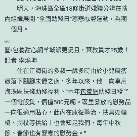
明天，海珠區全區18條街道殘聯分辨在轄
內組織展開 “全國助殘日”慈悲慰勞運動，為期
一個月。
圖/
包養甜心網
羊城派更況且，葉教員才25歲！
記者 李煥坤
住在江海街的多叔一歲多時由於小兒麻痹
癥落下腿腳未便之疾，多年以來，他一向享用
海珠區扶殘助殘福利。“本年
包養網
助殘日發了
一個電飯煲，價值500元呢。區里發放的慰勞品
一向很適用貼心，此內在康復醫治、扶具如輪
椅、拐杖等供給上也會知足我們，每年中秋
節、春節也有響應的慰勞金。”