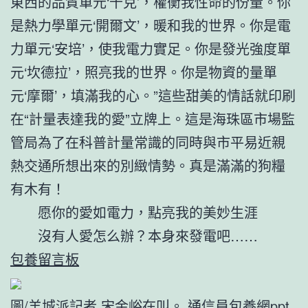
東西的品質單元‘千克’，權衡我性命的份量。你
是熱力學單元‘開爾文’，暖和我的世界。你是電
力單元‘安培’，使我電力實足。你是發光強度單
元‘坎德拉’，照亮我的世界。你是物資的量單
元‘摩爾’，填滿我的心。”這些甜美的情話就印刷
在“計量表達我的愛”立牌上。這是海珠區市場監
管局為了在科普計量常識的同時與市平易近親
熱交通所想出來的別緻情勢。真是滿滿的狗糧
有木有！
愿你的愛如電力，點亮我的美妙生涯
沒有人愛怎么辦？本身來發電吧……
包養留言板
圖/羊城派記者 宋金峪在叫。 通信員
包養網ppt