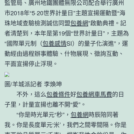
監管局、廣州地鐵團體無限公司配合舉行廣州
市2018年“5·20世界計量日”主題宣揚運動暨“海
珠地域查驗檢測誠信同盟
包養網
”啟動典禮。記
者清楚到，本年是第19個“世界計量日”，主題為
“國際單元制（
包養感情
SI）的量子化演進”，運
動經由過程辦事體驗、什物展現、徵詢互動、
平面宣揚停止浮現。
圖/羊城派記者 李煥坤
不外，這么
包養條件
好
包養網車馬費
的日
子里，計量宣揚也離不開“愛”。
“你是時光單元“秒”，
包養網
時辰陪同著
我。你是長度單元‘米’，我們之間零間隔。你是