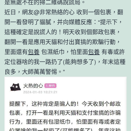
是無處不在的掃二維碼說謊局。
近日，網友@非常熱絡的心 收到一個包裹，翻
開一看發明了貓膩，并向媒體反應：“提示下，
這種確定是說謊人的！明天收到個郵政包裹，
翻開一看是應用天貓和付出寶搞的欺騙行動，
里面還有
包養
包濕紙巾，怕里面
包養
有毒或許
定位器啥的我一路扔了(能夠想多了)，年末這種
良多，大師萬萬警惕。”