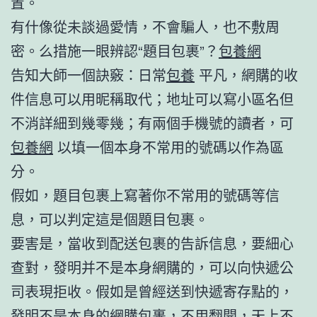
置。
有什像從未談過愛情，不會騙人，也不敷周
密。么措施一眼辨認“題目包裹”？
包養網
告知大師一個訣竅：日常
包養
平凡，網購的收
件信息可以用昵稱取代；地址可以寫小區名但
不消詳細到幾零幾；有兩個手機號的讀者，可
包養網
以填一個本身不常用的號碼以作為區
分。
假如，題目包裹上寫著你不常用的號碼等信
息，可以判定這是個題目包裹。
要害是，當收到配送包裹的告訴信息，要細心
查對，發明并不是本身網購的，可以向快遞公
司表現拒收。假如是曾經送到快遞寄存點的，
發明不是本身的網購包裹，不用翻開，天上不