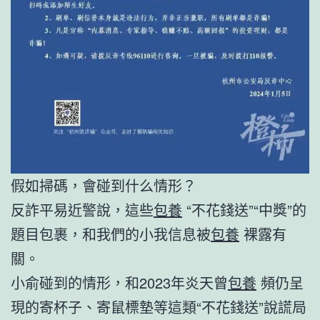
假如掃碼，會碰到什么情形？
反詐平易近警說，這些
包養
“不花錢送”“中獎”的
題目包裹，和我們的小我信息被
包養
裸露有
關。
小俞碰到的情形，和2023年炎天曾
包養
頻仍呈
現的寄杯子、寄鼠標墊等這類“不花錢送”說謊局