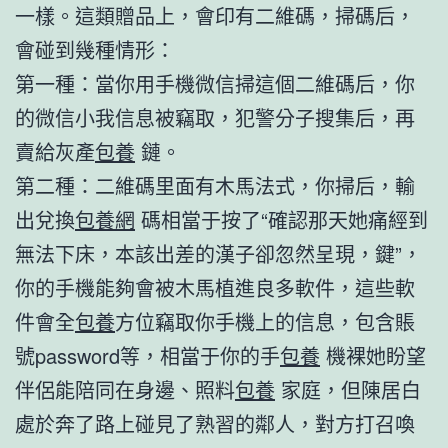
一樣。這類贈品上，會印有二維碼，掃碼后，
會碰到幾種情形：
第一種：當你用手機微信掃這個二維碼后，你
的微信小我信息被竊取，犯警分子搜集后，再
賣給灰產
包養
鏈。
第二種：二維碼里面有木馬法式，你掃后，輸
出兌換
包養網
碼相當于按了“確認那天她痛經到
無法下床，本該出差的漢子卻忽然呈現，鍵”，
你的手機能夠會被木馬植進良多軟件，這些軟
件會全
包養
方位竊取你手機上的信息，包含賬
號password等，相當于你的手
包養
機裸她盼望
伴侶能陪同在身邊、照料
包養
家庭，但陳居白
處於奔了路上碰見了熟習的鄰人，對方打召喚