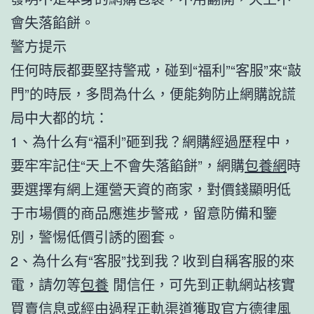
會失落餡餅。
警方提示
任何時辰都要堅持警戒，碰到“福利”“客服”來“敲
門”的時辰，多問為什么，便能夠防止網購說謊
局中大都的坑：
1、為什么有“福利”砸到我？網購經過歷程中，
要牢牢記住“天上不會失落餡餅”，網購
包養網
時
要選擇有網上運營天資的商家，對價錢顯明低
于市場價的商品應進步警戒，留意防備和鑒
別，警惕低價引誘的圈套。
2、為什么有“客服”找到我？收到自稱客服的來
電，請勿等
包養
閒信任，可先到正軌網站核實
買賣信息或經由過程正軌渠道獲取官方德律風