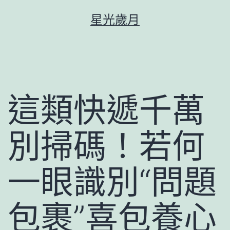
跳
星光歲月
至
主
要
內
容
這類快遞千萬
別掃碼！若何
一眼識別“問題
包裹”喜包養心