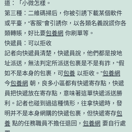
道：「小微怎樣。
第三種：二維碼掃后，你被引誘下載某個軟件
或平臺，“客服”會引誘你，以各類名義說謊你各
類轉賬，好比要
包養網
你刷單等。
快遞員：可以拒收
記者向快遞員清楚，快遞員說，他們都是按地
址派送，無法判定所派送包裹是不是有詐，“假
如不是本身的包裹，可
包養
以拒收。”
包養網
今
包養網
朝，良多小區都有快遞寄存點，快遞
員把快遞放在寄存點，意味著這單快遞派送勝
利。記者也碰到過這種情形，往拿快遞時，發
明并不是本身網購的快遞包裹，但快遞寄存
包
養
點的任務職員不擔任退回，
包養網
要自行處