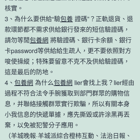
核實。
3、為什么要供給“驗
包養
證碼”？正軌退貨、退
款環節都不需求供給銀行發來的短信驗證碼，
請勿等閒
包養網
將驗證碼、銀行卡余額、銀行
卡password等供給給生疏人，更不要依照對方
唆使操縱；特殊要留意不克不及供給驗證碼，
這是最后的防地。
4、
包養網
為什么
包養網
lier會找上我？lier經由
過程不符合法令手腕獲取到部門群眾的購物信
息，并聯絡接觸群眾實行欺騙，所以有關本身
小我信息的快遞單據，應先撕毀或許涂黑再丟
棄，以免被犯警分子應用。
（羊城晚報·羊城派綜合橙柿互動、法治日報、