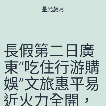
跳
星光歲月
至
主
要
內
容
長假第二日廣
東“吃住行游購
娛”文旅惠平易
近火力全開，