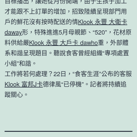
目標播出，讓她從月份開端，由于生孩子加工
才能跟不上訂單的增加，招致陸續呈現部門用
戶的鮮花沒有按時配送的情
Klook 永豐 大衛卡
daway
形，特殊進進5月母親節、“520”，花材原
料供給嚴
Klook 永豐 大戶卡 dawho
重，外部體
系和諧呈現題目。聽說食客曾經組織“專項處置
小組”和諧。
工作將若何處理？22日，“食客生涯”公布的客服
Klook 富邦J卡
德律風“已停機”。記者將持續追
蹤關心。