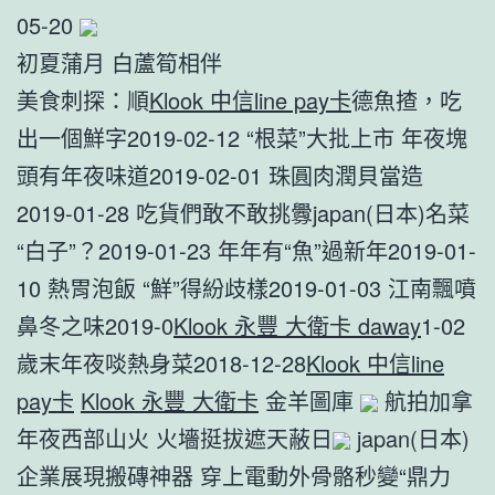
05-20
初夏蒲月 白蘆筍相伴
美食刺探：順
Klook 中信line pay卡
德魚揸，吃
出一個鮮字2019-02-12 “根菜”大批上市 年夜塊
頭有年夜味道2019-02-01 珠圓肉潤貝當造
2019-01-28 吃貨們敢不敢挑釁japan(日本)名菜
“白子”？2019-01-23 年年有“魚”過新年2019-01-
10 熱胃泡飯 “鮮”得紛歧樣2019-01-03 江南飄噴
鼻冬之味2019-0
Klook 永豐 大衛卡 daway
1-02
歲末年夜啖熱身菜2018-12-28
Klook 中信line
pay卡
Klook 永豐 大衛卡
金羊圖庫
航拍加拿
年夜西部山火 火墻挺拔遮天蔽日
japan(日本)
企業展現搬磚神器 穿上電動外骨骼秒變“鼎力