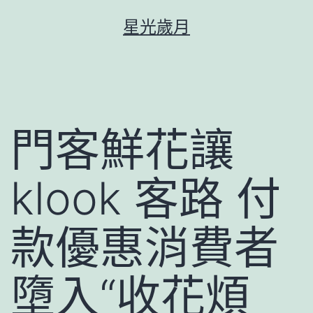
跳
星光歲月
至
主
要
內
容
門客鮮花讓
klook 客路 付
款優惠消費者
墮入“收花煩