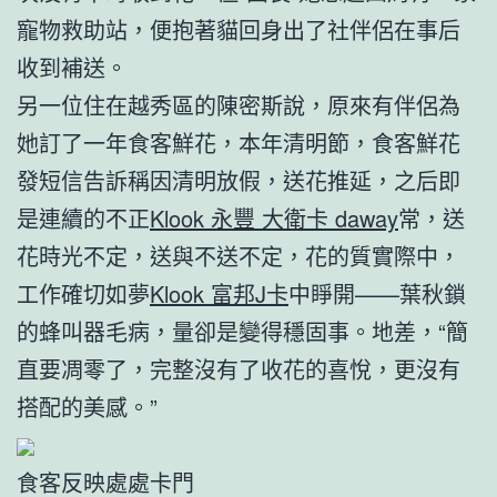
寵物救助站，便抱著貓回身出了社伴侶在事后
收到補送。
另一位住在越秀區的陳密斯說，原來有伴侶為
她訂了一年食客鮮花，本年清明節，食客鮮花
發短信告訴稱因清明放假，送花推延，之后即
是連續的不正
Klook 永豐 大衛卡 daway
常，送
花時光不定，送與不送不定，花的質實際中，
工作確切如夢
Klook 富邦J卡
中睜開——葉秋鎖
的蜂叫器毛病，量卻是變得穩固事。地差，“簡
直要凋零了，完整沒有了收花的喜悅，更沒有
搭配的美感。”
食客反映處處卡門