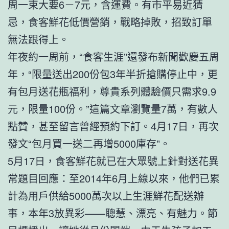
周一束大要6－7元，含運費。有市平易近猜
忌，食客鮮花低價營銷，戰略掉敗，招致訂單
無法跟得上。
年夜約一周前，“食客生涯”還發布新聞歡慶五周
年，“限量送出200份包3年半折搶購停止中，更
有包月送花瓶福利，尊貴系列體驗價只需求9.9
元，限量100份。”這篇文章瀏覽量7萬，有數人
點贊，甚至留言曾經預約下訂。4月17日，再次
發文“包月買一送二再增5000庫存”。
5月17日，食客鮮花就已在大眾號上針對送花異
常題目回應：至2014年6月上線以來，他們已累
計為用戶供給5000萬次以上生涯鮮花配送辦
事，本年3放異彩——聰慧、漂亮、有魅力。節