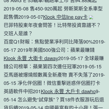
08 AMG E 53轎車/轎跑車上市 售94.88萬起
2019-05-08 售450-920萬起 勞斯萊斯全系車型
起售價2019-05-07
Klook 中信line pay卡
巴菲特股東年夜會問答！比特幣投資靠譜不？
交班人是誰？
百度Q1財報：焦點營業凈利同比降落90%2019-
05-17 2019年美國500強公司：蘋果最賺錢
Klook 永豐 大衛卡 daway
2019-05-17 全球最賺
錢公司榜單：蘋果第四次連任冠軍2019-05-15
亞馬遜被爆燒燬數萬全新產物 賣不失落了2019-
05-15 凈化伴侶圈！微信重擊迷惑伴侶圈打卡
英語軟件中招201
Klook 永豐 大戶卡 dawho
9-
05-14 怎么避免“試穿族”？買18件衣服游玩后退
貨后續2019-05-14 中國最富有的十小我！張一