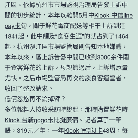
江區。依據杭州市市場監視治理局告發上訴中
間的初步統計，本年以離開5月中
Klook 中信line
pay卡
旬，關于鮮花電商配送等相干上訴到達
1841起，此中觸及“食客生涯”的就占到了1464
起。杭州濱江區市場監管局則告知本地媒體，
本年以來，區上訴告發中間已收到3000余件關
于食客鮮花的上訴，母親節過后，上訴增添量
尤快。之后市場監管局再次約談食客運營者，
收回了整改請求。
低價忽悠再不論掉臂？
多位報料人接收采訪時說起，那時購置鮮花時
Klook 台新gogo卡
比擬廉價。記者算了一筆
賬，319元／年，一年
Klook 富邦J卡
48周，每