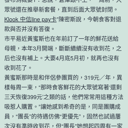
眾號還在推舉新套餐，直到后面大眾號封閉。
Klook 中信line pay卡
”陳密斯說，今朝食客對退
款與否并沒有答復。
市平易近黃蜜斯也在年前訂了一年的鮮花送給
母親，本年3月開端，斷斷續續沒有收到花，之
后也沒有補上。大要4月底5月初，就再也沒有
收到花了。
黃蜜斯那時是和伴侶參團買的，319元／年，異
樣每周一束，“那時食客鮮花的大眾號寫著‘還剩
三天恢復399元’之類的話，他們常常用這種方法
吸惹人購置。”讓她感到希奇的是，同是團購成
員，“團長”的待遇仿佛“更優先”，固然也試過屢
次沒有準時收到花，但“團長”她想起四周有一家