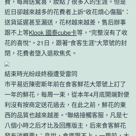
費，每周送驚喜，妝點了很多人的生涯。但是
近日卻越來越多的花費者上訴“收花煩心傷腦”：
送貨延遲甚至漏送，花材越來越差，售后辦事
跟不上等
Klook 國泰cube卡
等，“完整沒有了收
花的喜悅”。21日，跟著“食客生涯”大眾號的封
閉，花費者墮入退款焦炙。
結束時光紛歧終極遭受雷同
市平易近陳密斯年前在食客鮮花大眾號上訂了
一年的鮮花，每周一束，從本年4月底開端對便
利沒有按商定送花過去，在此之前，鮮花的東
西的品質也越來越差。“聯絡接觸客服，凡是七
八個小時之后才比及回應版主，后來食客鮮花
發布消概要1：息說，倉庫跟不上，一周前，大