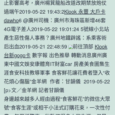
止影響高考，廣州楊箕龍船改道改期禁放炮仗
過端午2019-05-22 19:43:2
Klook 永豐 大戶卡
dawho
6 @廣州司機：廣州市海珠區新增46套
4G電子差人2019-05-22 19:01:24 5號線小北站
產生惡性傷人事務？廣州地鐵辟謠：系乘客術
后出血2019-05-21 22:48:59
前往頂部
Klook
台新gogo卡
數字報 出色推舉 轉動消息廣州廣
東中國文娛安康體育IT財富car 房產美食圖集生
涯食安科技教導軍事 食客鮮花讓花費者墮入“收
花煩心傷腦”金羊網 作者：甘韻儀 2019-05-22
[p>文／金羊網 記者甘韻儀
身邊越來越多人經由過程“食客鮮花”的微信大眾
號“食客生涯”或相干小法式訂購花束，一次性付