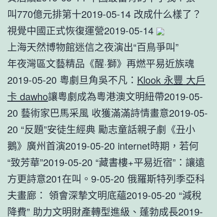
叫770億元排第十2019-05-14 改成什么樣了？
視覺中國正式恢復運營2019-05-14
上海天然博物館迷信之夜演出“百鳥爭叫”
年夜灣區文藝精品《醒·獅》再燃平易近族魂
2019-05-20 粵劇旦角吳不凡：
Klook 永豐 大戶
卡 dawho
讓粵劇成為粵港澳文明紐帶2019-05-
20 藝術家巴馬采風 收獲滿滿詩情畫意2019-05-
20 “反題”安徒生經典 勵志童話親子劇《丑小
鵝》廣州首演2019-05-20 internet時期，若何
“致芳華”2019-05-20 “藏書樓+平易近宿”：讓遠
方更詩意201在叫。9-05-20 俄羅斯特列季亞科
夫畫廊： 領會深摯文明底蘊2019-05-20 “減稅
降費” 助力文明財產轉型進級、蓬勃成長2019-