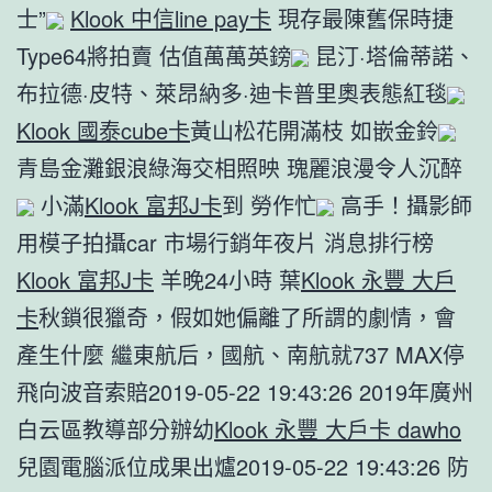
士”
Klook 中信line pay卡
現存最陳舊保時捷
Type64將拍賣 估值萬萬英鎊
昆汀·塔倫蒂諾、
布拉德·皮特、萊昂納多·迪卡普里奧表態紅毯
Klook 國泰cube卡
黃山松花開滿枝 如嵌金鈴
青島金灘銀浪綠海交相照映 瑰麗浪漫令人沉醉
小滿
Klook 富邦J卡
到 勞作忙
高手！攝影師
用模子拍攝car 市場行銷年夜片 消息排行榜
Klook 富邦J卡
羊晚24小時 葉
Klook 永豐 大戶
卡
秋鎖很獵奇，假如她偏離了所謂的劇情，會
產生什麼 繼東航后，國航、南航就737 MAX停
飛向波音索賠2019-05-22 19:43:26 2019年廣州
白云區教導部分辦幼
Klook 永豐 大戶卡 dawho
兒園電腦派位成果出爐2019-05-22 19:43:26 防