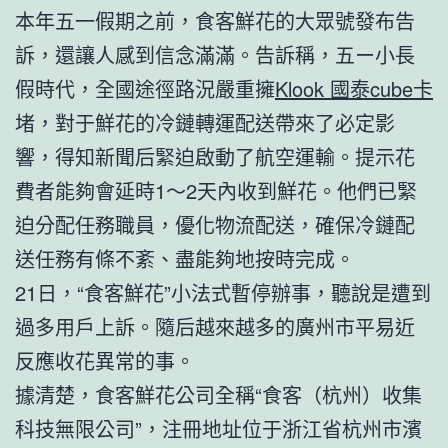
本年五一假期之前，食客鮮花的大眾號發布告
訴，還讓人感到信念滿滿。告訴稱，五ー小長
假時代，全國途徑路況嚴重擁
Klook 國泰cube卡
堵，對于鮮花的冷鏈轉運配送帶來了必定影
響，得知新聞后緊迫啟動了航空運輸。提示花
費者能夠會延時1～2天內收到鮮花。他們已緊
迫分配任務職員，優化物流配送，確保冷鏈配
送任務有條不紊、盡能夠地按時完成。
21日，“食客鮮花”小法式暫停辦事，聽說是遭到
過多用戶上訴。隨后越來越多的廣州市平易近
反應收花異常的事。
據清楚，食客鮮花公司全稱“食客（杭州）收集
科技無限公司”，注冊地址位于浙江省杭州市濱