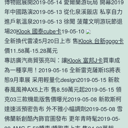
博物館展開2019-05-14 愛爾蘭游玩局 開幕2019
年中國路演2019-05-13 從化泉溪飯店 私享自力
進戶氡溫泉2019-05-13 徐聞 菠蘿文明游玩節退
場20
Klook 國泰cube卡
19-05-10
全新換代雷凌5月20日上市 售
Klook 台新gogo卡
價11.58萬-15.28萬元
專訪廣汽商貿張亮叫：讓
Klook 富邦J卡
買車成
為一種享用！2019-05-16 全新雷克薩斯IS將表
態9月車展 采用輕量化design2019-05-15 新款
春風風神AX5上市 售8.59萬元起2019-05-15 領
克03三款機能版售價曝光2019-05-08 新款斯柯
達速派預密告布 外不雅小幅調劑2019-05-08 雪
佛蘭新創酷內飾官圖發布 更年青時髦2019-05-