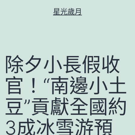
跳
星光歲月
至
主
要
內
容
除夕小長假收
官！“南邊小土
豆”貢獻全國約
3成冰雪游預