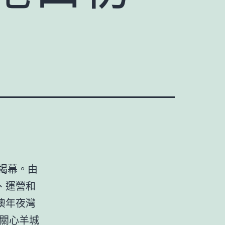
揭幕。由
、運營和
澳年夜灣
關心羊城