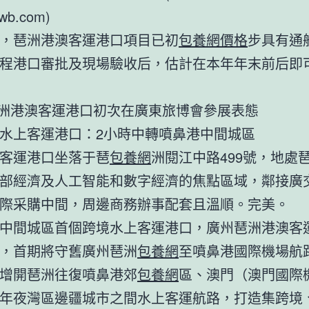
cwb.com)
，琶洲港澳客運港口項目已初
包養網價格
步具有通
程港口審批及現場驗收后，估計在本年年末前后即
洲港澳客運港口初次在廣東旅博會參展表態
水上客運港口：2小時中轉噴鼻港中間城區
客運港口坐落于琶
包養網
洲閱江中路499號，地處
部經濟及人工智能和數字經濟的焦點區域，鄰接廣
際采購中間，周邊商務辦事配套且溫順。完美。
中間城區首個跨境水上客運港口，廣州琶洲港澳客
，首期將守舊廣州琶洲
包養網
至噴鼻港國際機場航
增開琶洲往復噴鼻港郊
包養網
區、澳門（澳門國際
年夜灣區邊疆城市之間水上客運航路，打造集跨境