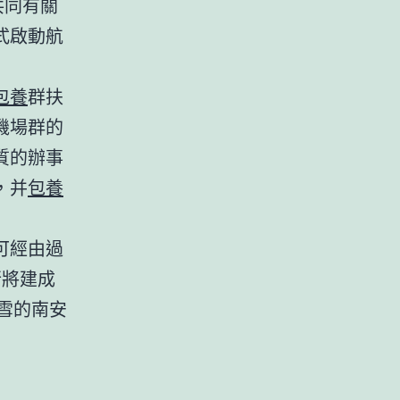
共同有關
式啟動航
包養
群扶
機場群的
質的辦事
，并
包養
可經由過
行將建成
雪的南安