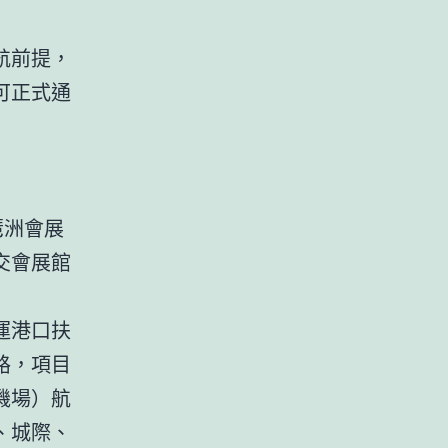
航前提，
可正式通
琶洲會展
交會展館
運港口扶
路，項目
機場）航
、城際、