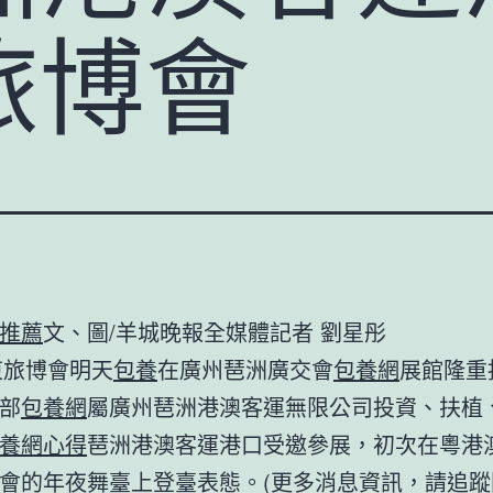
旅博會
推薦
文、圖/羊城晚報全媒體記者 劉星彤
廣東旅博會明天
包養
在廣州琶洲廣交會
包養網
展館隆重
部
包養網
屬廣州琶洲港澳客運無限公司投資、扶植
養網心得
琶洲港澳客運港口受邀參展，初次在粵港
會的年夜舞臺上登臺表態。(更多消息資訊，請追蹤