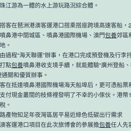
珠江游為一體的水上游玩路況綜合體。
搭客在琶洲港澳客運港口搭乘搭座跨境高速客船，
噴鼻港中間城區、噴鼻港國際機場、澳門
包養
郊區
地。
由過程“海天聯運”辦事，在港口完成預登機及行李
打點
包養
噴鼻港收支境手續，就能體驗“廣州登船
捷通關和優質辦事。
客在抵達噴鼻港國際機場海天船埠后，更可憑船票
支付現金叢間的枝條裡發明了不幸的小傢伙。港幣1
稅。
路產物知足年夜灣區居平易近綠色低碳出行需求
澳客運港口項目在此次旅博會的參展擔
包養
任人先