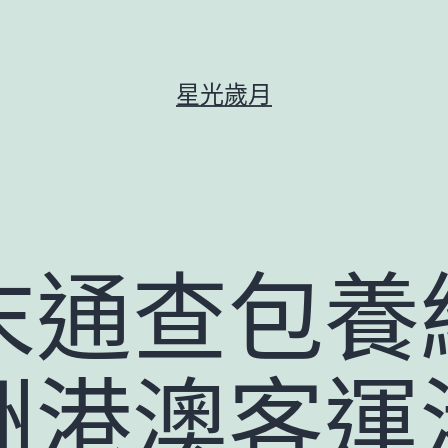
星光歲月
末通查包養
洲港澳客運