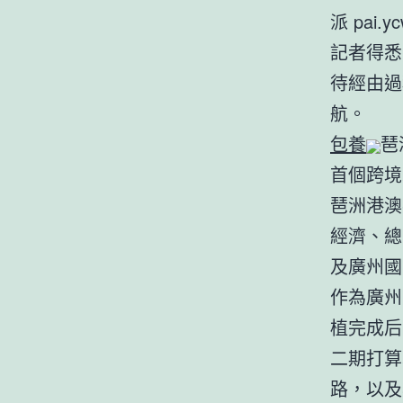
派 pai.y
記者得悉
待經由過
航。
包養
琶
首個跨境
琶洲港澳
經濟、總
及廣州國
作為廣州
植完成后
二期打算
路，以及