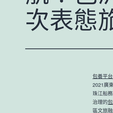
次表態
包養平台
2021
珠江船務
治理的
包
區文旅融