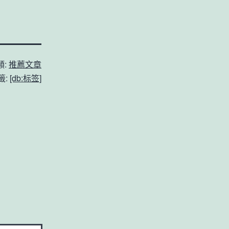
類:
推薦文章
籤:
[db:标签]