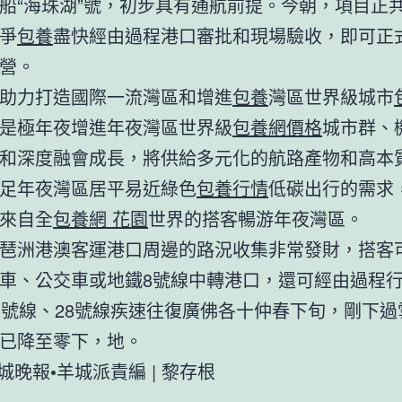
船“海珠湖”號，初步具有通航前提。今朝，項目正
爭
包養
盡快經由過程港口審批和現場驗收，即可正
營。
助力打造國際一流灣區和增進
包養
灣區世界級城市
是極年夜增進年夜灣區世界級
包養網價格
城市群、
和深度融會成長，將供給多元化的航路產物和高本
足年夜灣區居平易近綠色
包養行情
低碳出行的需求
來自全
包養網 花園
世界的搭客暢游年夜灣區。
琶洲港澳客運港口周邊的路況收集非常發財，搭客
車、公交車或地鐵8號線中轉港口，還可經由過程
1號線、28號線疾速往復廣佛各十仲春下旬，剛下過
已降至零下，地。
羊城晚報•羊城派責編 | 黎存根