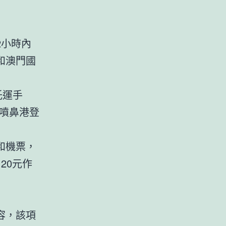
2小時內
和澳門國
托運手
、噴鼻港登
和機票，
20元作
容，該項