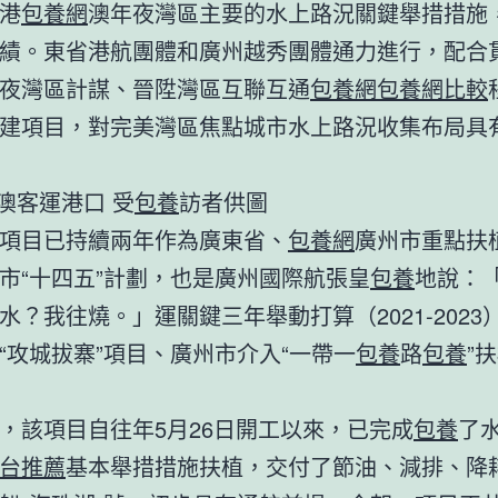
港
包養網
澳年夜灣區主要的水上路況關鍵舉措措施
績。東省港航團體和廣州越秀團體通力進行，配合
夜灣區計謀、晉陞灣區互聯互通
包養網
包養網比較
建項目，對完美灣區焦點城市水上路況收集布局具
澳客運港口 受
包養
訪者供圖
項目已持續兩年作為廣東省、
包養網
廣州市重點扶
市“十四五”計劃，也是廣州國際航張皇
包養
地說：
水？我往燒。」運關鍵三年舉動打算（2021-2023
“攻城拔寨”項目、廣州市介入“一帶一
包養
路
包養
”
，該項目自往年5月26日開工以來，已完成
包養
了
台推薦
基本舉措措施扶植，交付了節油、減排、降