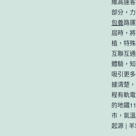
維高速客
部分，力
包養
路運
屆時，將
植，特殊
互聯互通
體驗，知
吸引更多
據清楚，
程有軌電
的地鐵1
市，氣溫
起源 | 