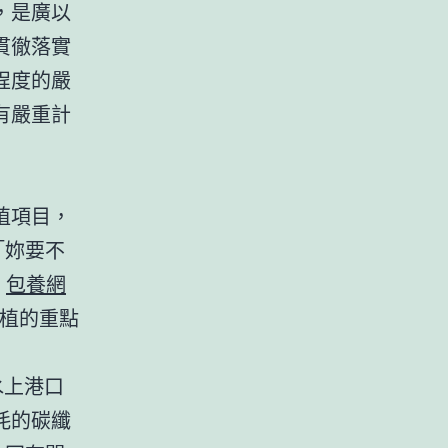
，是廣以
貫徹落實
程度的嚴
有嚴重計
植項目，
「妳要不
）
包養網
扶植的重點
水上港口
耗的碳纖