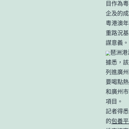
目作為粵
企及的成
粵港澳年
重路況基
謀意義。
琶洲港
據悉，該
列進廣州
要喝點熱
和廣州市
項目。
記者得悉
的
包養平