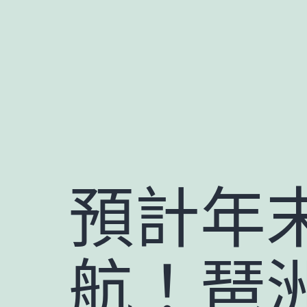
跳
至
主
要
內
容
預計年
航！琶