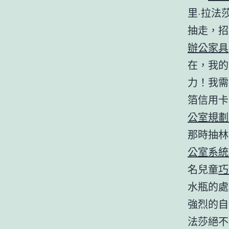
里·拉法
抽走，招
辦公家具
在，我的
力！我需
箔信用卡
公室規劃
那時抽林
公室系統
名兒童
巧
水瓶的處
強烈的自
法莎絕不