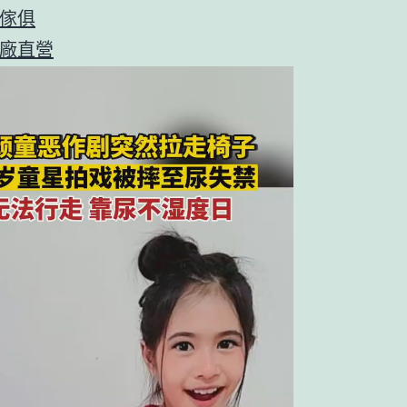
傢俱
廠直營