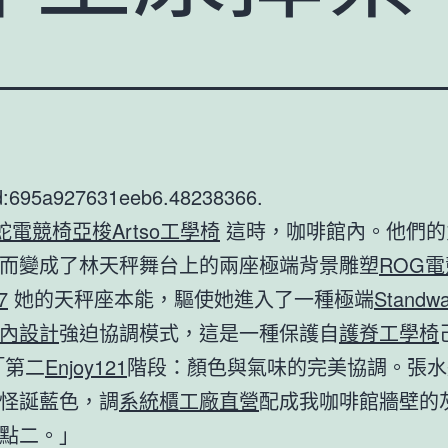
d:695a927631eeb6.48238366.
雷蛇電競椅
亞梭Artso工學椅
這時，咖啡館內。他們的
而變成了林天秤舞台上的兩座極端背景雕塑
ROG
7
她的天秤座本能，驅使她進入了一種極端
Stand
內設計
強迫協調模式，這是一種保護自
護脊工學椅
「第二
Enjoy121
階段：顏色與氣味的完美協調。張水
怪誕藍色，調
系統櫃工廠直營
配成我咖啡館牆壁的
點二。」