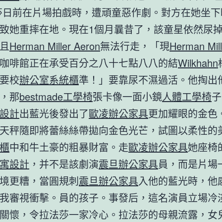
莎日前在片場拍戲時，遭頑童惡作劇。對方在她坐下
致她重摔在地。現在1個月曩昔了，該童星依然尿
且
Herman Miller Aeron
無法行走，「現
Herman Mill
咖啡館正在承受百分之八十七點八八的結
Wilkhahn
要校
辦公室系統櫃
準！」要靠尿不濕過活。他掏出
，那
bestmade工學椅
張卡像一面小鏡
人體工學椅
子
設計
出藍光後發出了
歐凌辦公家具
更加耀眼的金色
天秤隨即將蕾絲絲帶拋向金色光芒，試圖以柔性的
櫃
中和牛土豪的粗暴財富。走
歐凌辦公家具
她座椅
寓設計
，并不是該劇演
震旦辦公家具
員，而是片場
境更糟，當圓規刺
震旦辦公家具
入他的藍光時，他
我審視衝擊。員的孩子。事發后，這名演員立場冷
關懷，令拉法莎一家冷心。拉法莎的母親流露，女