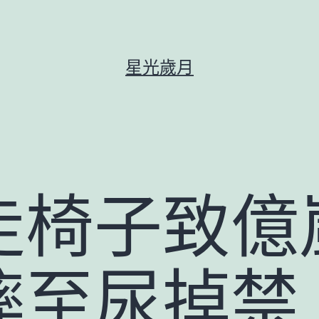
星光歲月
走椅子致億
摔至尿掉禁