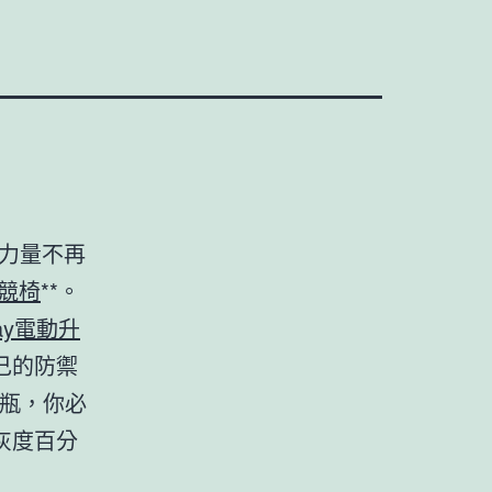
力量不再
電競椅
**。
way電動升
己的防禦
瓶，你必
灰度百分