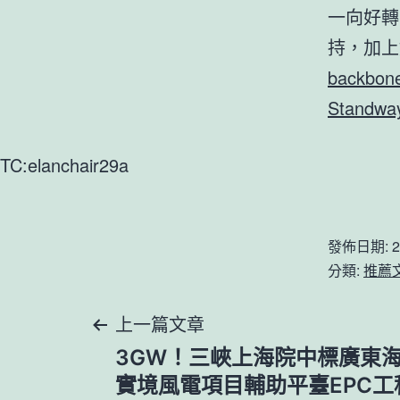
一向好轉
持，加上
backbo
Stand
TC:elanchair29a
發佈日期:
2
分類:
推薦
文
上一篇文章
3GW！三峽上海院中標廣東海
章
實境風電項目輔助平臺EPC工