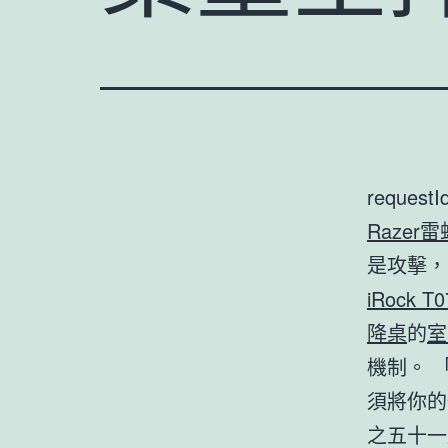
requestI
Razer
是攻擊，
iRock T0
降桌
的
室
機制。 
須將你的
之五十一