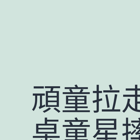
跳
至
主
要
內
容
頑童拉
桌童星