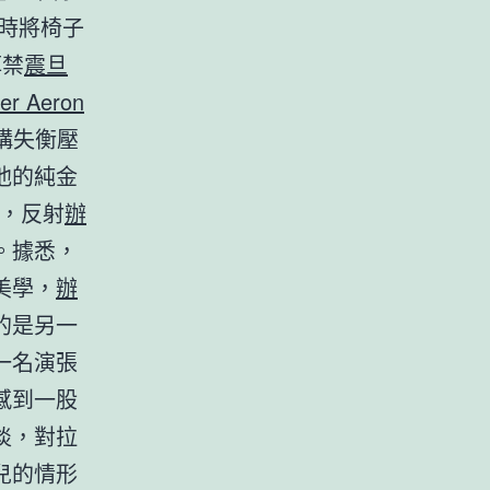
時將椅子
掉禁
震旦
er Aeron
構失衡壓
他的純金
，反射
辦
。據悉，
美學，
辦
的是另一
一名演張
感到一股
淡，對拉
兒的情形