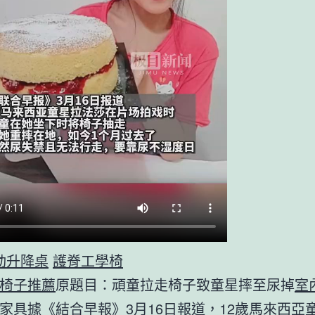
電動升降桌
護脊工學椅
椅子推薦
原題目：頑童拉走椅子致童星摔至尿掉
室
家具
據《結合早報》3月16日報道，12歲馬來西亞