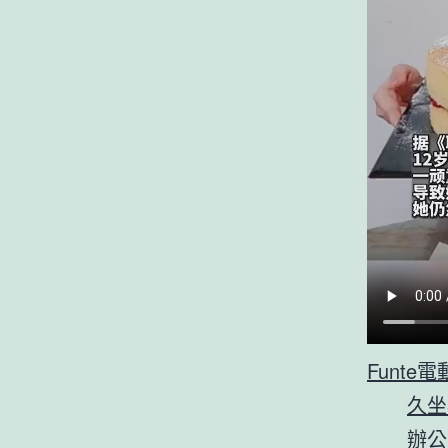
Funte
久坐
辦公