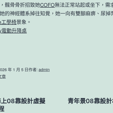
，髖骨骨折招致她
COFO
無法正常站起或坐下，需
她的神經體系掉往知覺，她一向有雙腳麻痹、尿掉
ne工學椅
景象。
way電動升降桌
026 年 1 月 5 日
作者:
admin
文章
上08靠設計虛擬
青年景08靠設
程