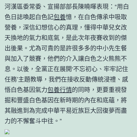
河漢區委常委、宣揚部部長陳曉暉表現：“用白
色日誌喚起白色記
包養
憶，在白色傳承中吸取
營養，深信幻想信心的真理，懂得中華兒女改
天換地的氣力和底氣，是此次年夜賽收到的傑
出後果。尤為可貴的是許很多多的中小先生餐
與加入了競賽，他們的介入讓白色之火熊熊不
息。以後，全黨正在展開‘不忘初心、牢牢記住
任務’主題教導，我們在接收反動傳統浸禮、感
悟白色基因氣力
包養行情
的同時，更要重視發
掘和豐盛白色基因在新時期的內在和底蘊，將
其融進到為完成中華平易近族巨大回復夢而盡
力的不懈奮斗中往。”