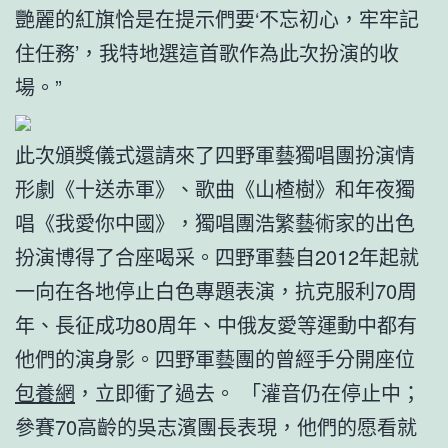
艷麗的紅旗恰是在提示們要‘不忘初心，牢牢記
住任務’，我特地選這首歌作為此次扮演的收
場。”
此次頒獎儀式還請來了四野軍藝獨唱團扮演情
形劇《十送赤軍》、歌曲《山楂樹》和年夜獨
唱《我愛你中國》，獨唱團浩繁藝術家的出色
扮演博得了合座喝采。四野軍藝自2012年起就
一向在各地停止白色專題表演，抗克服利70周
年、長征成功80周年、中俄友愛等運動中都有
他們的演身影。四野軍藝團的曾經手分開座位
包養網
，立即衝了過去。 「灌音仍在停止中；
參賽70高齡的吳志濱團長表現，他們的愿看就