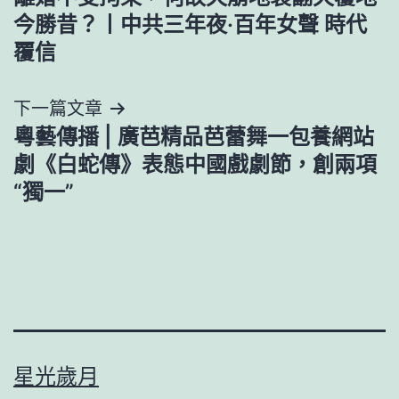
導
今勝昔？丨中共三年夜·百年女聲 時代
覆信
覽
下一篇文章
粵藝傳播 | 廣芭精品芭蕾舞一包養網站
劇《白蛇傳》表態中國戲劇節，創兩項
“獨一”
星光歲月