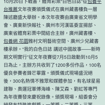
10月20日下戰書，體育彩票“白色日誌”征
包養平
台推薦
文年夜賽頒獎儀式在廣州藏書樓負一層
陳述廳盛大舉辦。本次年夜賽由廣東省文明學
會、廣東新快報社、廣州市河漢區委宣揚部、
廣東省體育彩票中間結合主辦，廣州藏書樓、
包養網 花園
雅村文明藝術空間、廣州少兒藏書
樓承辦。“我的白色日誌 講述中國故事——新時
期文明實行”征文年夜賽從7月5日啟動到10月5
日為止，主辦方共收到了1200多份作品，100名
優良參賽者鋒芒畢露。頒獎儀式現場盛況絕
後，300名熱情不雅眾和媒體參加，有名球星易
建聯、奧運冠軍傅海峰、陳艾森、劉虹等專門
為年夜賽發來慶祝錄像。頒獎現場，組委會分
辨發布特殊進獻獎、一等獎、二等獎、三等