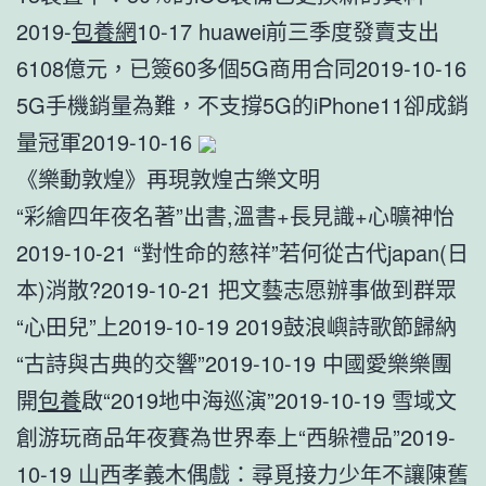
2019-
包養網
10-17 huawei前三季度發賣支出
6108億元，已簽60多個5G商用合同2019-10-16
5G手機銷量為難，不支撐5G的iPhone11卻成銷
量冠軍2019-10-16
《樂動敦煌》再現敦煌古樂文明
“彩繪四年夜名著”出書,溫書+長見識+心曠神怡
2019-10-21 “對性命的慈祥”若何從古代japan(日
本)消散?2019-10-21 把文藝志愿辦事做到群眾
“心田兒”上2019-10-19 2019鼓浪嶼詩歌節歸納
“古詩與古典的交響”2019-10-19 中國愛樂樂團
開
包養
啟“2019地中海巡演”2019-10-19 雪域文
創游玩商品年夜賽為世界奉上“西躲禮品”2019-
10-19 山西孝義木偶戲：尋覓接力少年不讓陳舊