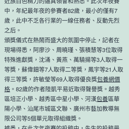
近族白色精力的逼真領會和熟悉。此次年夜賽
中，年紀最年夜的參賽者82歲，最小的僅有7
歲，此中不乏各行業的一線任務者、反動先烈
之后。
頒獎儀式在熱鬧而盛大的氛圍中停止，記者在
現場得悉，阿廖沙、周曉瑾、張積慧等3位取得
特殊進獻獎，沈涌、黃燕、萬驍揚等3人取得一
等獎，蘇偉鈿等7人取得二等獎，鳳宇等21人取
得三等獎，許敏瑩等69人取得優良獎
包養網價
格
。82歲的作者陸凱平易近取得聲譽獎。越秀
區培正小學、越秀區中星小學、河漢
包養
區華
陽小學、汕尾市城區文聯、廣州市藝加教導無
限公司等5個單元取得組織獎。
據悉，在此次年夜賽的投稿中，先生的投稿最