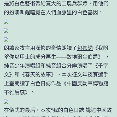
是將白色藝術帶給寬大的工農兵群眾，用他們
的扮演叫醒暗藏在人們血脈里的白色基因。
朗讀家牧言用滿懷的豪情朗讀了
包養網
《我盼
望你以甲士的成分再生——致埃爾金伯爵》 ，
純音少年演唱組和純音組合分辨演唱了《千字
文》和《春天的故事》。本次征文年夜賽選手
上臺朗讀了白色日誌作品《中國反動軍博物館
不雅后感》。
在儀式的最后，本次“我的白色日誌 講述中國故