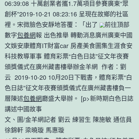
06:39:08 十萬創業者攜1.7萬項目參賽廣東“眾
創杯”2019-10-21 08:23:16 呈現在故鄉的社區
裡。宋微臉色安靜地答覆：「出了
前往頂部
數字
包養網
報 出色推舉 轉動消息廣州廣東中國
文娛安康體育IT財富car 房產美食圖集生涯食安
科技教導軍事 體育彩票“白色日誌”征文年夜賽
頒獎儀式在廣州藏書樓舉辦金羊網 作者：劉
云 2019-10-20 10月20日下戰書，體育彩票“白
色日誌”征文年夜賽頒獎儀式在廣州藏書樓負一
層陳述
包養網
廳盛大舉辦。 [p>新時期白色日誌
講述中國故事
文、圖/金羊網記者 劉云 練習生 陳施敏 通信員
徐錦軒 梁曉璇 馬惠璇