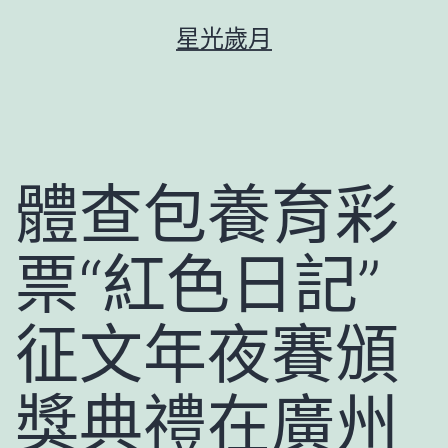
跳
星光歲月
至
主
要
內
容
體查包養育彩
票“紅色日記”
征文年夜賽頒
獎典禮在廣州