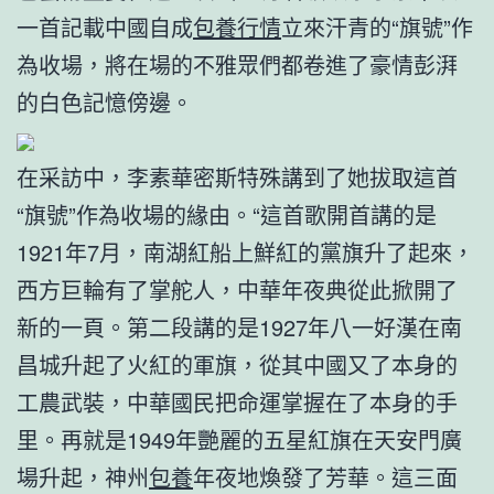
一首記載中國自成
包養行情
立來汗青的“旗號”作
為收場，將在場的不雅眾們都卷進了豪情彭湃
的白色記憶傍邊。
在采訪中，李素華密斯特殊講到了她拔取這首
“旗號”作為收場的緣由。“這首歌開首講的是
1921年7月，南湖紅船上鮮紅的黨旗升了起來，
西方巨輪有了掌舵人，中華年夜典從此掀開了
新的一頁。第二段講的是1927年八一好漢在南
昌城升起了火紅的軍旗，從其中國又了本身的
工農武裝，中華國民把命運掌握在了本身的手
里。再就是1949年艷麗的五星紅旗在天安門廣
場升起，神州
包養
年夜地煥發了芳華。這三面