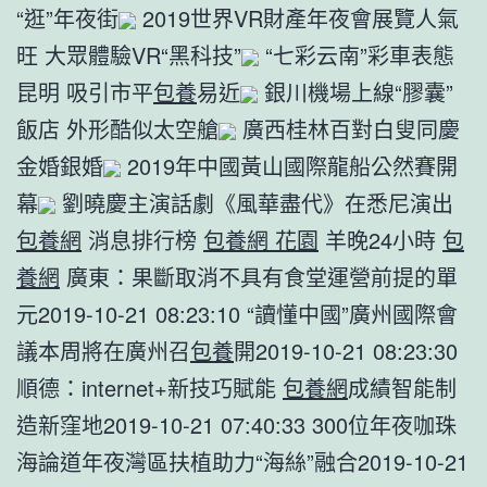
“逛”年夜街
2019世界VR財產年夜會展覽人氣
旺 大眾體驗VR“黑科技”
“七彩云南”彩車表態
昆明 吸引市平
包養
易近
銀川機場上線“膠囊”
飯店 外形酷似太空艙
廣西桂林百對白叟同慶
金婚銀婚
2019年中國黃山國際龍船公然賽開
幕
劉曉慶主演話劇《風華盡代》在悉尼演出
包養網
消息排行榜
包養網 花園
羊晚24小時
包
養網
廣東：果斷取消不具有食堂運營前提的單
元2019-10-21 08:23:10 “讀懂中國”廣州國際會
議本周將在廣州召
包養
開2019-10-21 08:23:30
順德：internet+新技巧賦能
包養網
成績智能制
造新窪地2019-10-21 07:40:33 300位年夜咖珠
海論道年夜灣區扶植助力“海絲”融合2019-10-21