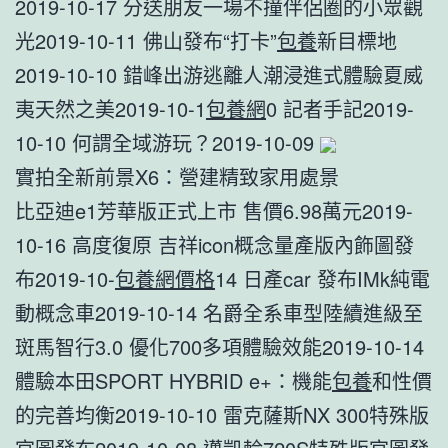
2019-10-17 分送朋友一場不撞伴侶圈的小眾觀
光2019-10-11 佛山發布“打卡”
包養
新目標地
2019-10-10 錯峰出游逃離人潮浸進式體驗夏威
夷天然之美2019-10-1
包養網
0 記者手記2019-
10-10 何謂全域游玩？2019-10-09
實拍全新前景X6：營建精致家用處景
比亞迪e1芳華版正式上市 售價6.98萬元2019-
10-16 高度復原 吉祥icon概念量產版內飾圖發
布2019-10-
包養網價格
14 日產car 發布IMk純電
動概念車2019-10-14 名爵全系車型陸續進級至
斑馬智行3.0 優化700多項體驗效能2019-10-14
體驗本田SPORT HYBRID e+：機能
包養
和性價
的完善均衡2019-10-10 雷克薩斯NX 300特殊版