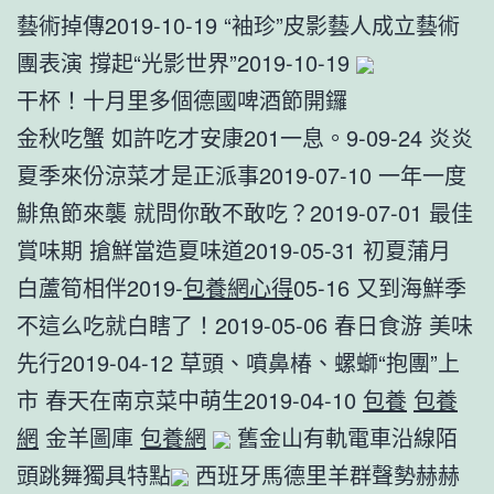
藝術掉傳2019-10-19 “袖珍”皮影藝人成立藝術
團表演 撐起“光影世界”2019-10-19
干杯！十月里多個德國啤酒節開鑼
金秋吃蟹 如許吃才安康201一息。9-09-24 炎炎
夏季來份涼菜才是正派事2019-07-10 一年一度
鯡魚節來襲 就問你敢不敢吃？2019-07-01 最佳
賞味期 搶鮮當造夏味道2019-05-31 初夏蒲月
白蘆筍相伴2019-
包養網心得
05-16 又到海鮮季
不這么吃就白瞎了！2019-05-06 春日食游 美味
先行2019-04-12 草頭、噴鼻椿、螺螄“抱團”上
市 春天在南京菜中萌生2019-04-10
包養
包養
網
金羊圖庫
包養網
舊金山有軌電車沿線陌
頭跳舞獨具特點
西班牙馬德里羊群聲勢赫赫