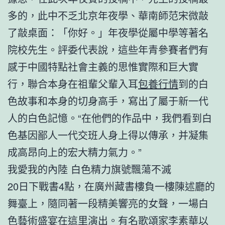
多的，此中不乏北京年夜學、華南師范宋微敲
了敲桌面：「你好。」年夜學從屬中學等著名
院校先生。評委代表說，這些年青參賽者們有
感于中國特點社會主義的思惟實際和巨大實
行，聯合本身在祖輩父輩入耳
包養行情
到的白
色故事和本身的切身高手，寫出了屬于新一代
人的白色記憶。“在他們的作品中，我們看到白
色基因鄙人一代交班人身上得以傳承，并凝集
成高昂向上的宏大精力氣力。”
我愛我的內陸 白色精力旗號飄蕩不滅
20日下戰書4點，在廣州藏書樓負一樓陳述廳的
舞臺上，隨同著一段精美響亮的女聲，一場白
色藝術盛宴在這里演出。有名歌頌家李素華以