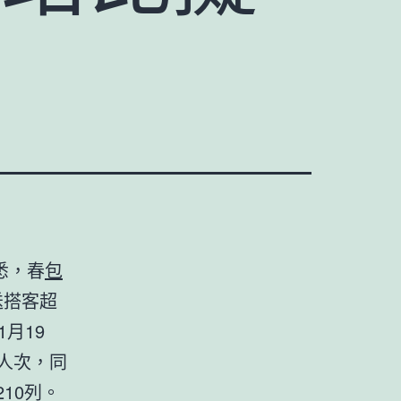
悉，春
包
送搭客超
月19
萬人次，同
210列。