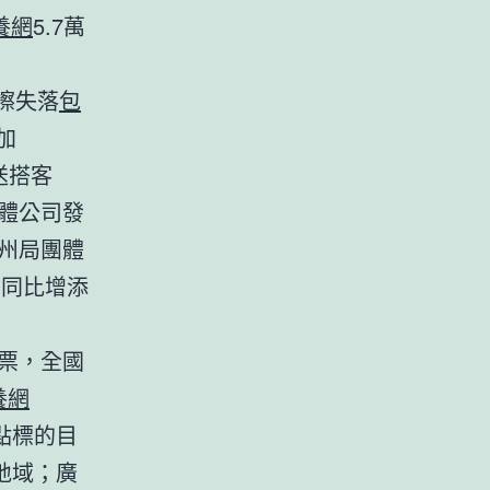
養網
5.7萬
，擦失落
包
加
送搭客
團體公司發
廣州局團體
，同比增添
票，全國
養網
熱點標的目
地域；廣