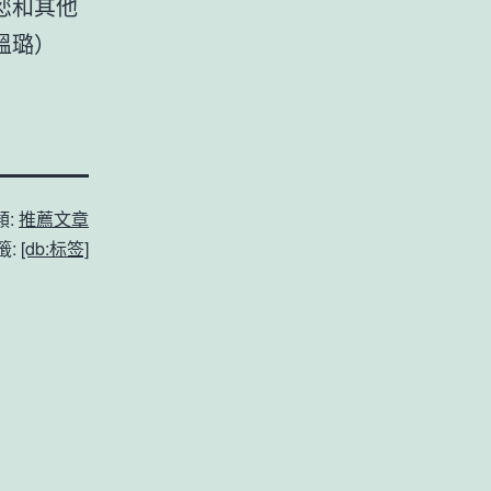
您和其他
溫璐）
類:
推薦文章
籤:
[db:标签]