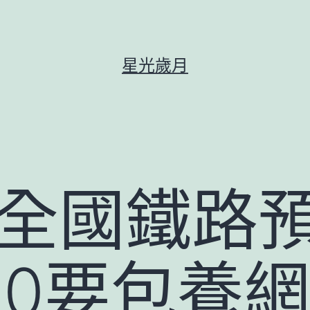
星光歲月
日全國鐵路
00要包養