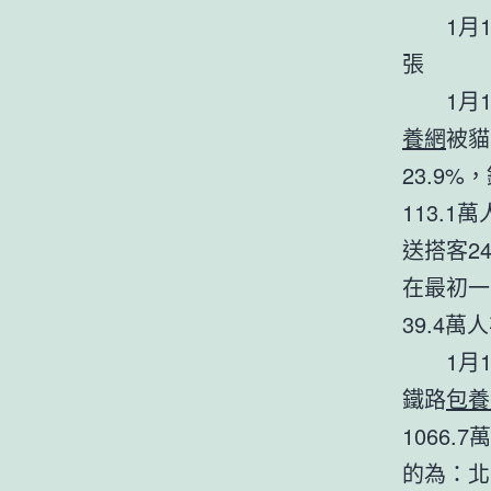
1月18
張
1月1
養網
被貓
23.9
113.
送搭客2
在最初一
39.4萬
1月18
鐵路
包養
1066
的為：北