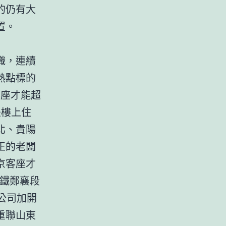
的仍有大
置。
織，連續
熱點標的
客座才能超
是樓上住
北、貴陽
正的老闆
京客座才
高鐵鄭襄段
公司加開
重聯山東