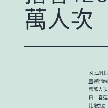
萬人次
國民網北
養
運開端
萬萬人次
日，春運
比增加2