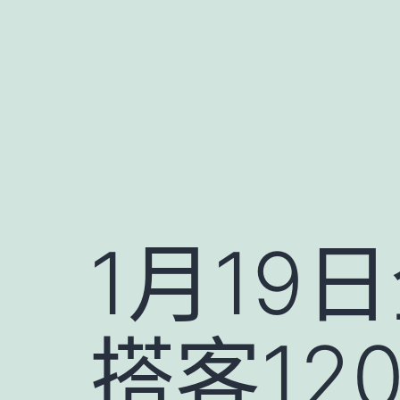
跳
至
主
要
內
容
1月19
搭客12