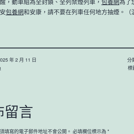
醒，動車組為全封鎖、全列禁煙列車，
包養網
為了
安
包養網
和安康，請不要在列車任何地方抽煙。（
025 年 2 月 11 日
分
n
標
佈留言
須填寫的電子郵件地址不會公開。
必填欄位標示為
*