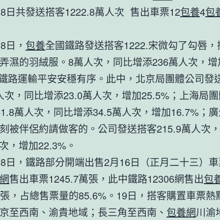
日共發送搭客1222.8萬人次 售出車票12
包養
4
包
8日，
包養
全國鐵路發送搭客1222.宋微勾了勾唇
弄濕的羽絨服。8萬人次，同比增添236萬人次，增
%，鐵路運輸平安安穩有序。此中，北京局團體公司發
1萬人次，同比增添23.0萬人次，增加25.5%；上海局
41.8萬人次，同比增添34.5萬人次，增加16.7%；
刻被伴侶約請做客的。公司發送搭客215.9萬人次
人次，增加22.3%。
日，鐵路部分開端出售2月16日（正月二十三）車
網
售出車票1245.7萬張，此中鐵路12306網售出
包
.7萬張，占總售票量的85.6%。19日，搭客購置車票
京至西南、渝貴地域；長三角至西南、
包養網
川渝