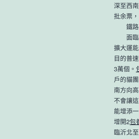
深至西南
批余票，
鐵路部
面臨行
擴大運能
目的普速
3萬個。
戶的貓團
南方向高
不會讓這
能增添一
增開2
包
臨沂北至