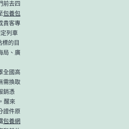
門前去四
至
包養
包
成貴客專
圖定列車
點標的目
海局、廣
罩全國高
無需換取
報銷憑
。醒來
分證件原
鐵
包養網