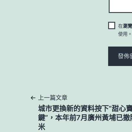
在
瀏
使用
文
上一篇文章
城市更換新的資料按下“甜心
章
鍵”，本年前7月廣州黃埔已撤
米