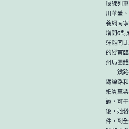
環線列車
川華鎣、
養網
南寧
增開6對
運能同比
的縱貫臨
州局團體
鐵路部
鐵線路和
紙質車票
證，可于
後，她發
件，到全