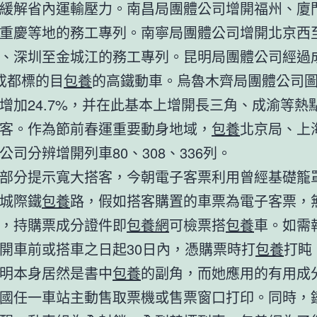
緩解省內運輸壓力。南昌局團體公司增開福州、廈
重慶等地的務工專列。南寧局團體公司增開北京西
、深圳至金城江的務工專列。昆明局團體公司經過
成都標的目
包養
的高鐵動車。烏魯木齊局團體公司
增加24.7%，并在此基本上增開長三角、成渝等熱
客。作為節前春運重要動身地域，
包養
北京局、上
公司分辨增開列車80、308、336列。
分提示寬大搭客，今朝電子客票利用曾經基礎籠
城際鐵
包養
路，假如搭客購置的車票為電子客票，
，持購票成分證件即
包養網
可檢票搭
包養
車。如需
開車前或搭車之日起30日內，憑購票時打
包養
打盹
明本身居然是書中
包養
的副角，而她應用的有用成
國任一車站主動售取票機或售票窗口打印。同時，