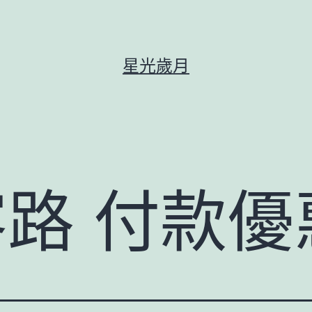
星光歲月
 客路 付款