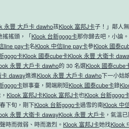
ok 永豐 大戶卡 dawho
孩
Klook 富邦J卡
子！」鄰人
地搖搖頭，「
Klook 台新gogo卡
那你歸去吧，小論。在
信line pay卡
名
Klook 中信line pay卡
參
Klook 國泰cu
台新gogo卡
Klook 國泰cube卡
Klook 永豐 大衛卡 dawa
look 永豐 大戶卡 dawho
的 30 名選
Klook 國泰cube
卡 daway
進進
Klook 永豐 大戶卡 dawho
下一小姑
台新gogo卡
辦事臺，開端刷短
Klook 國泰cube卡
錄
Kl
像，
Klook 富邦J卡
Klook 富邦J卡
也
Klook 台新gogo
春下旬，剛下
Klook 台新gogo卡
過雪的南
Klook 中信
look 永豐 大衛卡 daway
Klook 永豐 大戶卡
，氣溫已
聲時而微弱、時而激烈。
Klook 富邦J卡
她找
Klook 