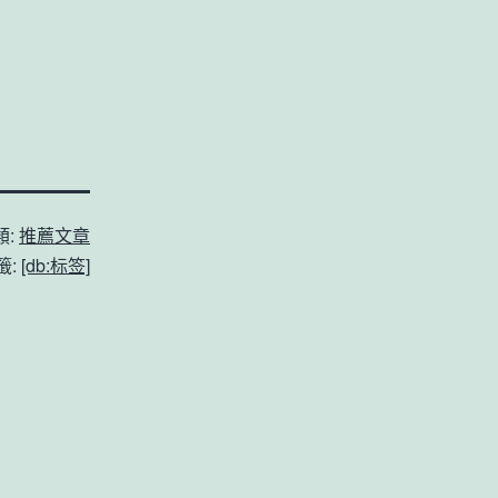
類:
推薦文章
籤:
[db:标签]