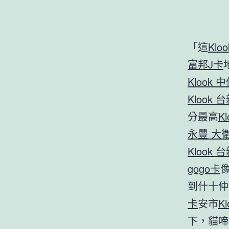
「這
Klo
富邦J卡
Klook 中
Klook 
分最高
K
永豐 大衛
Klook 
gogo卡
到什十仲
卡
安市
K
下，貓啼