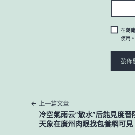
在
瀏
使用
文
上一篇文章
冷空氣雨云“散水”后能見度晉
章
天象在廣州肉眼找包養網可見