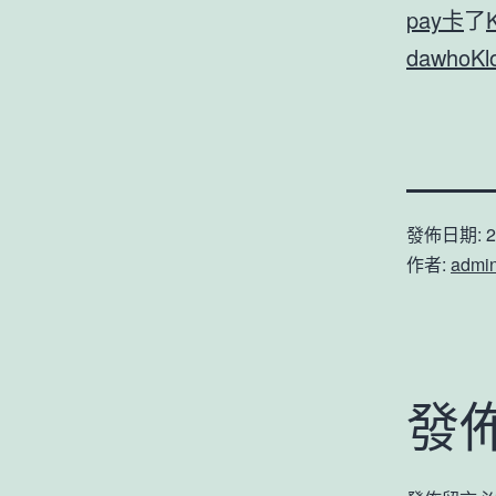
pay卡
了
dawho
K
發佈日期:
2
作者:
admi
發