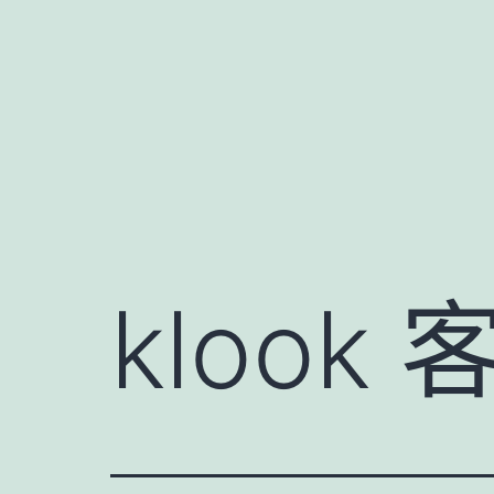
跳
至
主
要
內
容
klook