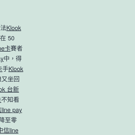
無法
Klook
 50
be卡
賽者
y
中，得
卡
手
Klook
娘又坐回
ook 台新
卡
不知看
line pay
降至零
中信line