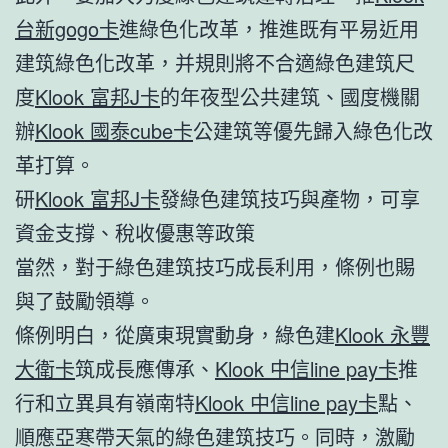
台新gogo卡
進綠色化改革，推進既有平易近用
建筑綠色化改革，并規則將不合適綠色建筑尺
度
Klook 富邦J卡
的年夜型公共建筑、國度機關
辦
Klook 國泰cube卡
公建筑等優先歸入綠色化改
革打算。
研
Klook 富邦J卡
發綠色建筑技巧與產物，可享
資金支撐、稅收優惠等政策
當然，對于綠色建筑技巧成長利用，條例也賜
與了鼓勵領導。
條例明白，從廣東現實動身，綠色建
Klook 永豐
大衛卡
筑成長應傳承、
Klook 中信line pay卡
推
行和立異具有嶺南特
Klook 中信line pay卡
點、
順應亞寒帶天氣的綠色建筑技巧。同時，激勵