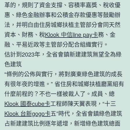
革的，規則了資金支撐、容積率嘉獎、稅收優
惠、綠色金融辦事和公積金存款優惠等鼓勵辦
法，并明白由住房城鄉扶植主管部分會同天然
資本、財務、稅
Klook 中信line pay卡
務、金
融、平易近政等主管部分配合組織實行。
估計到2023年，全省會鎮新建建筑無望全為綠
色建筑
“條例的公佈與實行，將對廣東綠色建筑的成長
有很年夜的增進。” 省住房和城鄉扶植廳黨組有
什麼前程的？不也一樣被裁人了。成員、總
Klook 國泰cube卡
工程師陳天翼表現，“十三
Klook 台新gogo卡
五”時代，全省會鎮綠色建筑
占新建建筑比例逐年遞增，新增綠色建筑總面