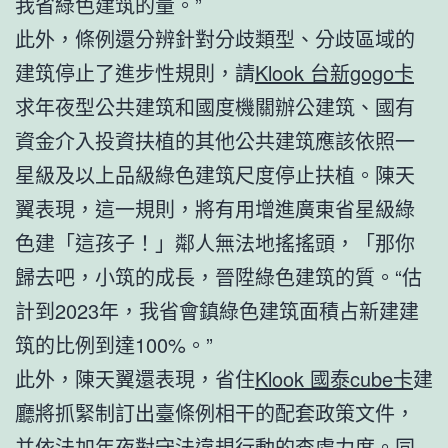
我省綠色建筑的量。”
此外，條例還分辨針對分歧類型、分歧區域的
建筑停止了進步性規則，請
Klook 台新gogo卡
求年夜型公共建筑和國度機關辦公建筑、國有
資金介入投資扶植的其他公共建筑應該依照一
星級及以上品級綠色建筑尺度停止扶植。陳天
翼表現，這一規則，將有用增進廣東省星級綠
色建「這孩子！」鄰人無法地搖搖頭，「那你
歸去吧，小筑的成長，晉陞綠色建筑的質。“估
計到2023年，我省會鎮綠色建筑面積占新建建
筑的比例到達100%。”
此外，陳天翼還表現，省住
Klook 國泰cube卡
建
廳將抓緊制訂出臺條例相干的配套政策文件，
并依法加年夜對守法違規行動的查處力度。同