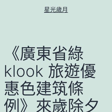
跳
星光歲月
至
主
要
內
容
《廣東省綠
klook 旅遊優
惠色建筑條
例》來歲除夕