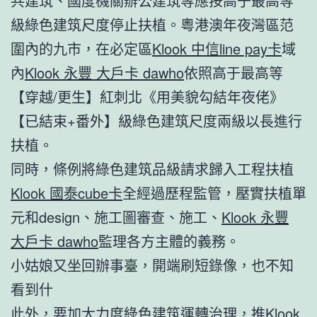
共建筑、國度機關辦公建筑等應按高于最高等
級綠色建筑尺度停止扶植。粵港澳年夜灣區范
圍內的九市，在必定區
Klook 中信line pay卡
域
內
Klook 永豐 大戶卡 dawho
依照高于最高等
【穿越/更生】紅刺北《用美貌勾結年夜佬》
【已結束+番外】級綠色建筑尺度兩級以長進行
扶植。
同時，條例將綠色建筑品級請求歸入工程扶植
Klook 國泰cube卡
全經過歷程監管，壓實扶植單
元和design、施工圖審查、施工、
Klook 永豐
大戶卡 dawho
監理各方主體的義務。
小姑娘又坐回辦事臺，開端刷短錄像，也不知
看到什
此外，要加大力度綠色建筑運轉治理，推
Klook