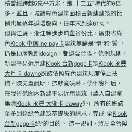
積曾經跨越5億平方米，是“十二五”時代的6倍
多。並且，城鎮綠色建筑面積占新建建筑的比
例也呈逐年遞增趨向，往年末到達61%。
但與江蘇、浙江等進步前輩省份比，廣東省綠
色
Klook 中信line pay卡
建筑無論是“量”和“質”，
仍是頂層軌制design，都還要晉陞。條例規則，
新建平易近用建
Klook 台新gogo卡
筑
Klook 永豐
大戶卡 dawho
應該依照綠色建筑尺度停止扶
植。陳天翼說明，這就意味著，條例實行后，
在我省范圍內新建平易近用建筑（農人自建室
第除
Klook 永豐 大衛卡 daway
外）所有的應該
至多到達綠色建筑基礎級的請求，完成“全
Klook
台新gogo卡
綠”的目的。“這一規則，將周全晉陞