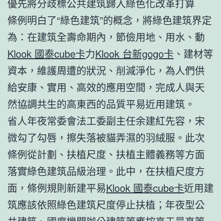
優先將分歧標公共建筑歸入綠色化改革打算
條例明白了“綠色建筑”的概念，將綠色建筑界定
為：在建筑全壽命期內，節儉用地、用水、動
Klook 國泰cube卡
力
Klook 台新gogo卡
、建材等
資本，維護周遭的狀況、削減淨化，為人們供
給安康、實用、高效的應用空間，完成人與天
然協調共生的高東西的品質平易近用建筑。
省人年夜常委會法工委副主任余建紅先容，宋
微勾了勾唇，擦失落被貓弄濕的羽絨服。此次
條例從計劃、扶植尺度、扶植主體義務等方面
落實綠色建筑品級治理。此中，在扶植尺度方
面，條例規則新建平易
Klook 國泰cube卡
近用建
筑應該依照綠色建筑尺度停止扶植；年夜型公