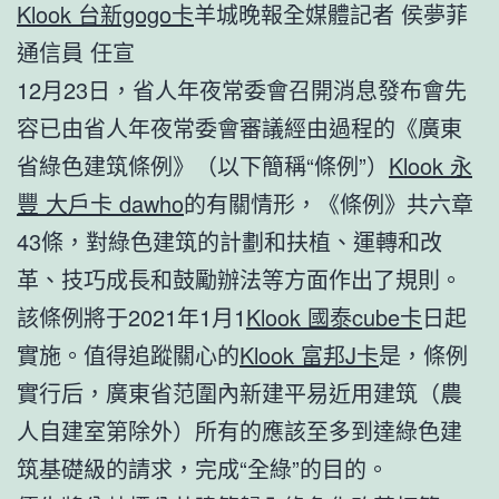
Klook 台新gogo卡
羊城晚報全媒體記者 侯夢菲
通信員 任宣
12月23日，省人年夜常委會召開消息發布會先
容已由省人年夜常委會審議經由過程的《廣東
省綠色建筑條例》（以下簡稱“條例”）
Klook 永
豐 大戶卡 dawho
的有關情形，《條例》共六章
43條，對綠色建筑的計劃和扶植、運轉和改
革、技巧成長和鼓勵辦法等方面作出了規則。
該條例將于2021年1月1
Klook 國泰cube卡
日起
實施。值得追蹤關心的
Klook 富邦J卡
是，條例
實行后，廣東省范圍內新建平易近用建筑（農
人自建室第除外）所有的應該至多到達綠色建
筑基礎級的請求，完成“全綠”的目的。