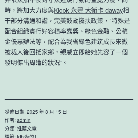
時，將加大力度與
Klook 永豐 大衛卡 daway
相
干部分溝通和諧，完美鼓勵攙扶政策，“特殊是
配合組織實行好容積率嘉獎、綠色金融、公積
金優惠辦法等，配合為我省綠色建筑成長宋微
被裁人後回抵家鄉，親戚立即給她先容了一個
發明傑出周遭的狀況”。
發佈日期:
2025 年 3 月 15 日
作者:
admin
分類:
推薦文章
標籤:
[db:标签]