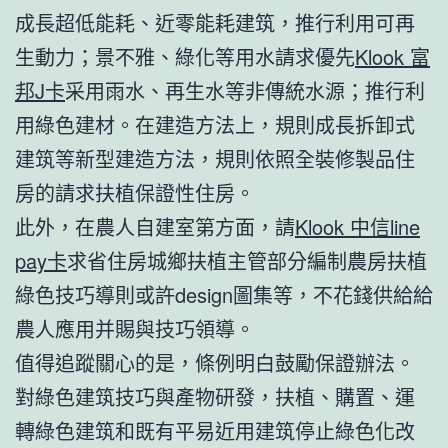
成長超低能耗、近零能耗建筑，推行利用可再
生動力；景不雅、綠化等用水請求優先
Klook 富
邦J卡
采用雨水、再生水等非傳統水源；推行利
用綠色建材。在建造方法上，規則成長拆卸式
建筑等新型建造方法，規則依照全裝修製品住
房的請求扶植保證性住房。
此外，在農人自建室第方面，請
Klook 中信line
pay卡
求省住房城鄉扶植主管部分編制農房扶植
綠色技巧導則或許design圖集等，不花錢供給給
農人應用并賜與技巧領導。
值得追蹤關心的是，條例明白鼓勵保證辦法。
對綠色建筑技巧與產物研發，扶植、購置、運
轉綠色建筑和既有平易近用建筑停止綠色化改