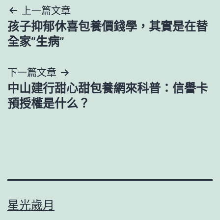
文
上一篇文章
孩子抑郁休喜包養價錢學，其實是在替
章
全家“生病”
導
下一篇文章
覽
中山建行甜心甜包養網來科普：信譽卡
預授權是什么？
星光歲月