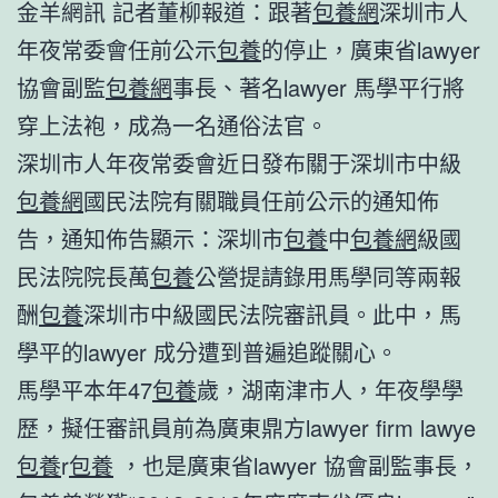
金羊網訊 記者董柳報道：跟著
包養網
深圳市人
年夜常委會任前公示
包養
的停止，廣東省lawyer
協會副監
包養網
事長、著名lawyer 馬學平行將
穿上法袍，成為一名通俗法官。
深圳市人年夜常委會近日發布關于深圳市中級
包養網
國民法院有關職員任前公示的通知佈
告，通知佈告顯示：深圳市
包養
中
包養網
級國
民法院院長萬
包養
公營提請錄用馬學同等兩報
酬
包養
深圳市中級國民法院審訊員。此中，馬
學平的lawyer 成分遭到普遍追蹤關心。
馬學平本年47
包養
歲，湖南津市人，年夜學學
歷，擬任審訊員前為廣東鼎方lawyer firm lawye
包養
r
包養
，也是廣東省lawyer 協會副監事長，