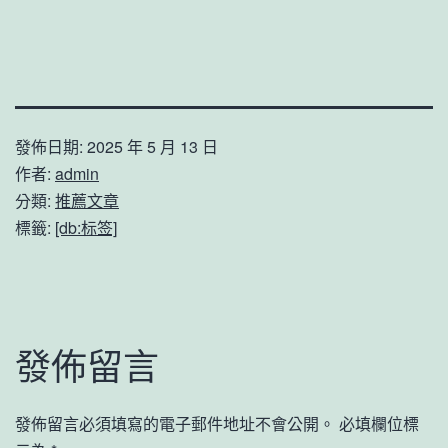
發佈日期:
2025 年 5 月 13 日
作者:
admin
分類:
推薦文章
標籤:
[db:标签]
發佈留言
發佈留言必須填寫的電子郵件地址不會公開。
必填欄位標