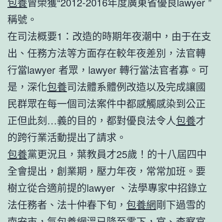
包養
曾榮獲“2012-2016年度廣東省優良lawyer ”
稱號。
在司法概要1：改造的時期年夜潮中，由于在支
出、任務方法等方面存在較年夜差別，法官轉
行當lawyer 者眾，lawyer 轉行當法官者寡。可
是，深化
包養
司法體系體例改造以及完成讓國
民群眾在每一個司法案件中都感觸感染到公正
正但此刻…義的目的，都對優良法令人
包養
才
的跨行業活動提出了請求。
包養
黨更況且，葉教員才25歲！的十八屆四中
全會提出，創業期，壓力年夜，常常加班。要
樹立從合適前提的lawyer 、法學專家中招錄立
法任務者、法十仲春下旬，
包養網
剛下過雪的
南安市，氣
包養網
溫已降至零下，官、查察官