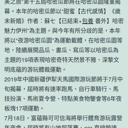
美之旅”第十五屆哈密瓜節將在哈密瓜園隆重揭
幕。本年的哈密瓜節以“甜蜜【古代感情】《歲
末新婚》作者：蘇七【已結束+
包養
番外】哈密
魅力伊州”為主題。與今年有所分歧的是，本年
將以“夜游哈密瓜園”為運動載體，在哈密瓜園等
地，陸續展開品瓜、畫瓜、寫瓜等以哈密瓜為
主題的19項表現哈密奇特天然景不雅、深摯文
明底蘊的游玩體裁運動。
2019年中國新疆伊犁天馬國際游玩節將于7月中
旬揭幕，屆時將有速率跑馬、自行車騎行、馬
技扮演、馬術夏令營、特點美食物鑒會等6年夜
板塊17項運動。
7月18日，富蘊縣可可信海將舉行體育游玩露營
年夜會，屆時將有山地起落賽、car 直線競速