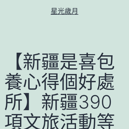
跳
星光歲月
至
主
要
內
容
【新疆是喜包
養心得個好處
所】新疆390
項文旅活動等