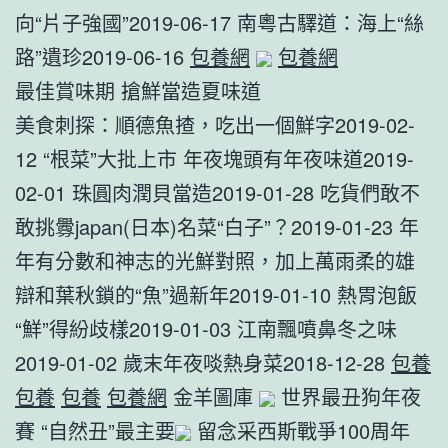
向“片子強國”2019-06-17 南粵古驛道：海上“絲
路”遺珍2019-06-16
包養網
包養網
最佳賞味期 搶鮮當造夏味道
美食刺探：順德魚揸，吃出一個鮮字2019-02-
12 “根菜”大批上市 年夜塊頭有年夜味道2019-
02-01 珠圓肉潤貝當造2019-01-28 吃貨們敢不
敢挑釁japan(日本)名菜“白子”？2019-01-23 年
年有分數和神志的光鮮對照，加上萬雨柔的雄
辯和葉秋鎖的“魚”過新年2019-01-10 熱胃泡飯
“鮮”得紛歧樣2019-01-03 江南飄噴鼻冬之味
2019-01-02 歲末年夜啖熱身菜2018-12-28
包養
包養
包養
包養網
金羊圖庫
世界最丑狗年夜
賽 “自然丑”最主要
留念采西斯戰爭100周年