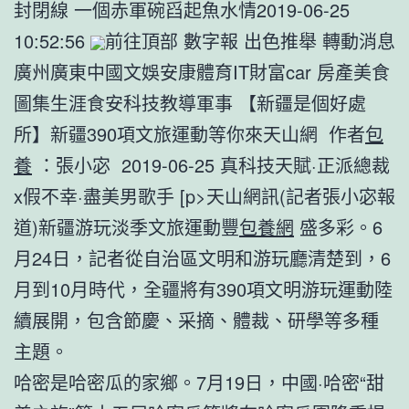
封閉線 一個赤軍碗舀起魚水情2019-06-25
10:52:56
前往頂部 數字報 出色推舉 轉動消息
廣州廣東中國文娛安康體育IT財富car 房產美食
圖集生涯食安科技教導軍事 【新疆是個好處
所】新疆390項文旅運動等你來天山網 作者
包
養
：張小宓 2019-06-25 真科技天賦·正派總裁
x假不幸·盡美男歌手 [p>天山網訊(記者張小宓報
道)新疆游玩淡季文旅運動豐
包養網
盛多彩。6
月24日，記者從自治區文明和游玩廳清楚到，6
月到10月時代，全疆將有390項文明游玩運動陸
續展開，包含節慶、采摘、體裁、研學等多種
主題。
哈密是哈密瓜的家鄉。7月19日，中國·哈密“甜