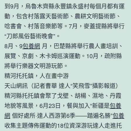
到9月，烏魯木齊縣永豐鎮永盛村每個月都有運
動，包含村落露天藝術節、農耕文明藝術節、
唸書會、村落音樂節等。7月，麥蓋提縣將舉行
“刀郎風俗藝術晚會”。
8月、9
包養網
月，巴楚縣將舉行農人畫培訓、
展覽、京劇、木卡姆巡演運動。10月，疏附縣
將舉行樂器文明游玩節。
精河托托鎮，人在畫中游
天山網訊（記者曹華 達人“笑飛雪”攝影報道）
精河縣托托鎮會聚了戈壁、胡楊、濕地、丹霞
地貌等風景，6月23日，餐與加入“新疆是
包養
網
個好處所·達人西游第6季——踏遍名勝”
包養
收集主題傳佈運動的18位資深游玩達人走進托