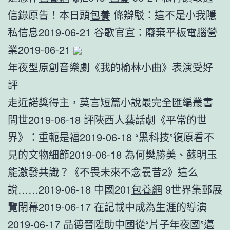
信錄原告！本日頭
包養
條辯駁：這不是小我隱
私信息2019-06-21 谷歌官宣：廢棄平板電腦營
業2019-06-21
年夜型原創音樂劇《我的榆林小曲》表演受好
評
走近諾獎得主，莫言短篇小說最完全匯編叢書
問世2019-06-18 評陜西人藝話劇《平常的世
界》：重軛是福2019-06-18 “黑科技”復原看不
見的文物細節2019-06-18 為何樊勝美、蘇明玉
能激發共識？《不畏未來不念曩昔2》這么
說……2019-06-18 中國201
包養網
9世界集郵展
覽閉幕2019-06-17 在記載中成為生涯的導演
2019-06-17 品德晉陞助中國從“片子年夜國”邁