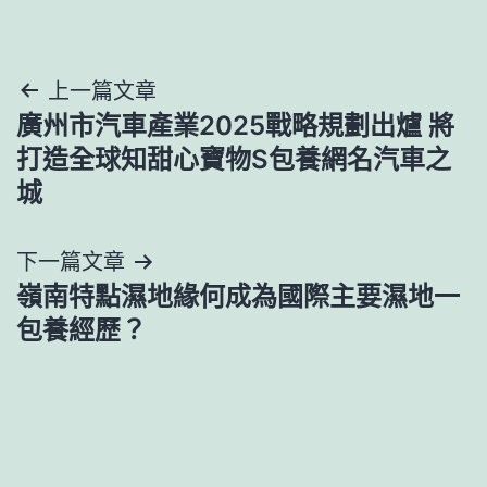
文
上一篇文章
廣州市汽車產業2025戰略規劃出爐 將
章
打造全球知甜心寶物S包養網名汽車之
導
城
覽
下一篇文章
嶺南特點濕地緣何成為國際主要濕地一
包養經歷？