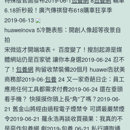
特殊版官圖發布2019-06-1
包養網
8
包養網
轎車
6.18折秒殺！廣汽傳祺發布618購車狂享季
2019-06-13
huaweinova 5冷艷表態：開創人像超等夜景自
拍
宋微這才開端填表。 百度變了！搜刮起源是媒
體網站仍是百家號 讓你本身選2019-06-24 忍不
了！
包養網
拘留收禁裝備20個月 huawei告狀美
商務部2019-06-
包養
24 又一家奇葩日企：員工
應用任何工具都需求付費2019-06-24 還在垂頭
看手機？ 快摸摸你頭上長“角”了嗎？2019-06-
21 舊金山將經由過程電子煙禁令 可謂最嚴禁煙
令2019-06-21 羅永浩再談收買蘋果：我真的不
是惡作
包養網
劇2019-
包養
06-21 私行讀取通