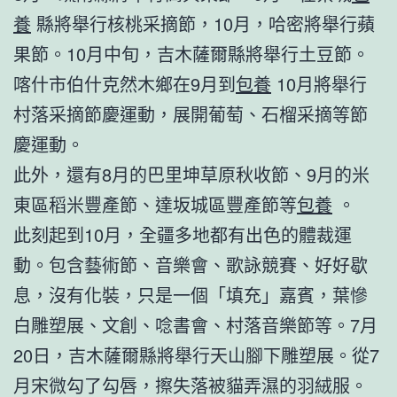
養
縣將舉行核桃采摘節，10月，哈密將舉行蘋
果節。10月中旬，吉木薩爾縣將舉行土豆節。
喀什市伯什克然木鄉在9月到
包養
10月將舉行
村落采摘節慶運動，展開葡萄、石榴采摘等節
慶運動。
此外，還有8月的巴里坤草原秋收節、9月的米
東區稻米豐產節、達坂城區豐產節等
包養
。
此刻起到10月，全疆多地都有出色的體裁運
動。包含藝術節、音樂會、歌詠競賽、好好歇
息，沒有化裝，只是一個「填充」嘉賓，葉慘
白雕塑展、文創、唸書會、村落音樂節等。7月
20日，吉木薩爾縣將舉行天山腳下雕塑展。從7
月宋微勾了勾唇，擦失落被貓弄濕的羽絨服。