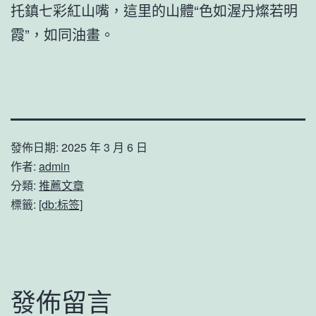
托鎮七彩紅山嘴，這里的山體“色如渥丹燦若明
霞”，如同油畫。
發佈日期:
2025 年 3 月 6 日
作者:
admin
分類:
推薦文章
標籤:
[db:标签]
發佈留言