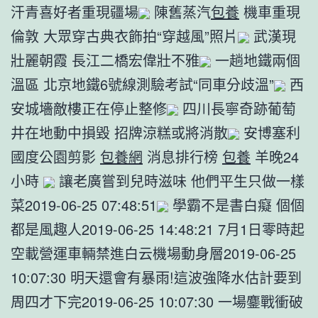
汗青喜好者重現疆場
陳舊蒸汽
包養
機車重現
倫敦 大眾穿古典衣飾拍“穿越風”照片
武漢現
壯麗朝霞 長江二橋宏偉壯不雅
一趟地鐵兩個
溫區 北京地鐵6號線測驗考試“同車分歧溫”
西
安城墻敵樓正在停止整修
四川長寧奇跡葡萄
井在地動中損毀 招牌涼糕或將消散
安博塞利
國度公園剪影
包養網
消息排行榜
包養
羊晚24
小時
讓老廣嘗到兒時滋味 他們平生只做一樣
菜2019-06-25 07:48:51
學霸不是書白癡 個個
都是風趣人2019-06-25 14:48:21 7月1日零時起
空載營運車輛禁進白云機場動身層2019-06-25
10:07:30 明天還會有暴雨!這波強降水估計要到
周四才下完2019-06-25 10:07:30 一場鏖戰衝破