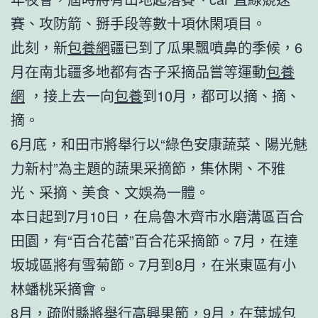
賽、攻防箭、掰手段等數十項休閑項目。
此刻，新
包養網
疆已到了瓜果飄噴鼻的季候，6
月在南北疆多地都有杏子采摘品嘗等運動
包養
網
，接上去一向
包養
到10月，都可以摘、摘、
摘。
6月底，和田市將舉行以“綠色安康蔬菜、陽光魅
力新村”為主題的蔬果采摘節，集休閑、不雅
光、采摘、美食、文娛為一體。
本日起到7月10日，在烏魯木齊市水磨溝區百合
田園，有“百合花蕾”百合花采摘節。7月，在達
坂城區將有雪菊節。7月到8月，在米東區有小
林蟠桃采摘會。
8月，疏附縣將舉行高興果節，9月，在葉城
包