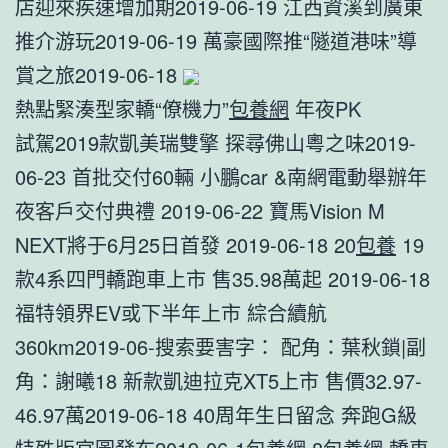
店迎來疾速增加期2019-06-19 江西資溪到廣東
推介游玩2019-06-19 萬豪國際推“隧道港味”導
賞之旅2019-06-18
熱點緊湊型家轎“僚機力”
包養網
年夜PK
試駕2019款凱美瑞雙擎 探尋佛山粵之味2019-
06-23 首批交付60輛 小鵬car &南網電動舉辦年
夜客戶交付典禮 2019-06-22 寶馬Vision M
NEXT將于6月25日首發 2019-06-18 20
包養
19
款4系四門轎跑車上市 售35.98萬起 2019-06-18
福特領界EV或下半年上市 綜合續航
360km2019-06-搜索要害字： 配角：葉秋鎖|副
角：謝曦18 新款凱迪拉克XT5上市 售價32.97-
46.97萬2019-06-18 40周年生日留念 奔跑G級