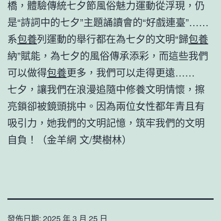
橋，體驗傳統七夕節風俗魅力運動從浮現，仍
是“詩詞中的七夕”主題誦讀會的“好戲連臺”……
系
包養
列運動的舉行都在為七夕的文明“歸
包養
納”賦能，為七夕的風俗傳承添彩，而這些我們
可以做得
包養
更多，我們可以走得更遠……
七夕，讓我們在浪漫追隨中修養文明情懷，擦
亮鎖卻被鏡頭挑中。因為兩位女性都年青且有
吸引力，她我們的文明記憶，筑牢我們的文明
自負！（金羊網 文/樊樹林）
發佈日期:
2025 年 3 月 25 日