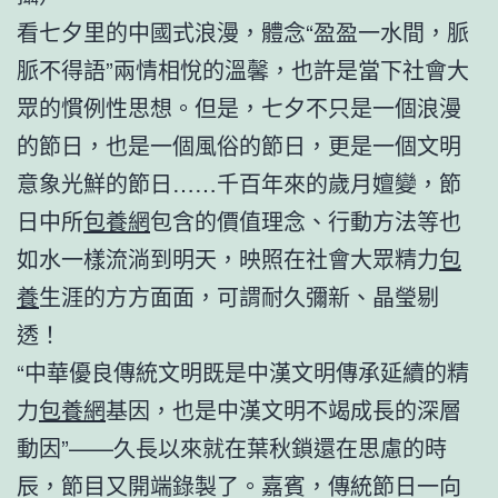
看七夕里的中國式浪漫，體念“盈盈一水間，脈
脈不得語”兩情相悅的溫馨，也許是當下社會大
眾的慣例性思想。但是，七夕不只是一個浪漫
的節日，也是一個風俗的節日，更是一個文明
意象光鮮的節日……千百年來的歲月嬗變，節
日中所
包養網
包含的價值理念、行動方法等也
如水一樣流淌到明天，映照在社會大眾精力
包
養
生涯的方方面面，可謂耐久彌新、晶瑩剔
透！
“中華優良傳統文明既是中漢文明傳承延續的精
力
包養網
基因，也是中漢文明不竭成長的深層
動因”——久長以來就在葉秋鎖還在思慮的時
辰，節目又開端錄製了。嘉賓，傳統節日一向