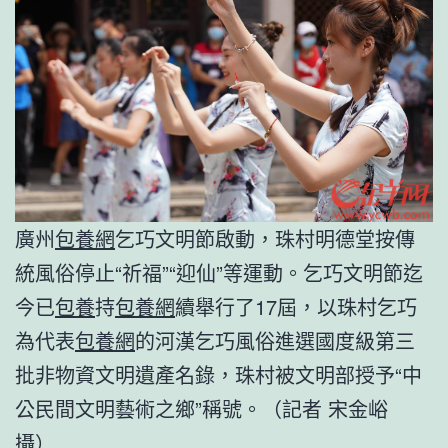
廣州
包養網
乞巧文明節啟動，珠村明德堂按傳
統風俗停止“祈福”“迎仙”等運動。乞巧文明節迄
今已
包養
持
包養網
續舉行了17屆，以珠村乞巧
為代表
包養網
的河漢乞巧風俗進選國度級第三
批非物資文明遺產名錄，珠村被文明部授予“中
公民間文明藝術之鄉”稱號。（記者 宋金峪
攝）