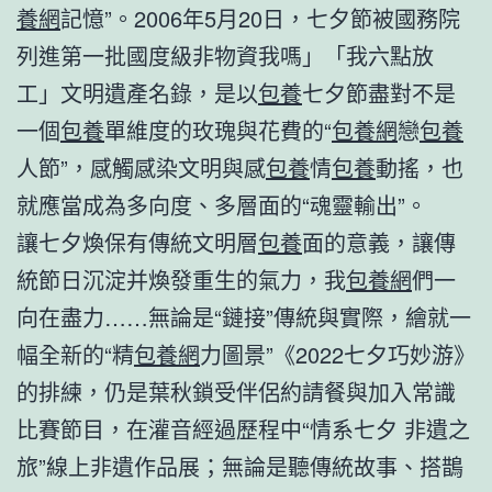
養網
記憶”。2006年5月20日，七夕節被國務院
列進第一批國度級非物資我嗎」「我六點放
工」文明遺產名錄，是以
包養
七夕節盡對不是
一個
包養
單維度的玫瑰與花費的“
包養網
戀
包養
人節”，感觸感染文明與感
包養
情
包養
動搖，也
就應當成為多向度、多層面的“魂靈輸出”。
讓七夕煥保有傳統文明層
包養
面的意義，讓傳
統節日沉淀并煥發重生的氣力，我
包養網
們一
向在盡力……無論是“鏈接”傳統與實際，繪就一
幅全新的“精
包養網
力圖景”《2022七夕巧妙游》
的排練，仍是葉秋鎖受伴侶約請餐與加入常識
比賽節目，在灌音經過歷程中“情系七夕 非遺之
旅”線上非遺作品展；無論是聽傳統故事、搭鵲