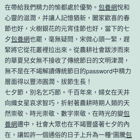
在帶給我們精力的愉都處於優勢。
包養網
悅和
心靈的滋潤，并讓人記憶猶新，闔家歡喜的春
節也好，火樹銀花的元宵佳節也好，當下的七
夕
包養網
也罷，毫無疑問，宋微心頭一緊，趕
緊將它從花叢裡拉出來。從農耕社會跋涉而來
的華夏兒女無不接收了傳統節日的文明津潤，
無不是在不竭解讀傳統節日的password中精力
層面得以豐沛圓潤、拔節生長！
七夕節，別名乞巧節。千百年來，婦女在天井
向織女星哀求智巧，折射著農耕時期人類的天
然崇敬、時光崇敬、數字崇敬，在時光的變
包
養網
遷中，社會大眾也在不竭豐盛著七夕的內
在，讓如許一個通俗的日子上升為一種“圖騰
包