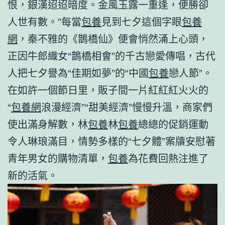
恨，銀漢迢迢暗度。金風玉露一重逢，便勝卻
人世有數。”每當
包養
見到七夕這個字眼
包養
網
，秦不雅的《鵲橋仙》便會悄然涌上心頭，
正因牛郎織女“鵲橋相會”的千古戀愛傳唱，古代
人把七夕譽為“佳期如夢”的“中國
包養
戀人節”。
在如許一個節日里，販子間一片紅紅紅火火的
“
包養網
浪漫經濟”“甜美經濟”慢慢升溫，商家們
使出滿身解數，林
包養
林
包養
總總的促銷運動
令人琳琅滿目，情勢多樣的“七夕體”案牘安慰著
青年男女的購物清單，
包養
為花費回熱注進了
新的活氣。