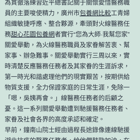
為貫徹落練習近平總書記關于關懷愛惜醫務職
員的主要唆使精力，廣州市
包養網比較
工青婦
組織敏捷呼應、整合夥源，牽頭對火線醫務任
務
甜心花園
包養網
者實行“您為大師·我幫您家”
關愛舉動，為火線醫務職員及家眷解苦衷、幫
家事、辦急難事。關愛舉動實行三周以來，實
時清楚反應醫務任務者及其家眷的生涯訴求，
第一時光和諧處理他們的現實艱苦，按期供給
物質支援，全力保證家庭的日常生涯，免除一
「嗯，吳姨再會。」線醫務任務者的后顧之
憂。這一系列關愛舉動遭到馳援醫務任務者、
家眷及社會各界的高度承認和確定。
早前，鐘南山院士經由過程長途錄像連線馳援