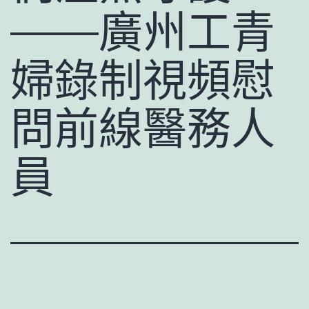
——廣州工青
婦錄制視頻慰
問前線醫務人
員