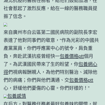
湖北抗疫的醫務任務者，給他們鼓勁加油，在
社會惹起了激烈反應，給在一線的醫務職員提
振了信念。
來自廣州市白云區第二國民病院的副院長李宏
表達了他對同事們的敬意，“作為光彩的中國共
產黨黨員，你們呼應黨中心的號令，肩負重
負，奔赴武漢抗疫曾經快一
包養價格ptt
個月
了。為武漢國民帶來了生的盼望，你
包養網心
得
們視病報酬親人，為他們特別醫治、減除他
們的病痛；你們與他們溝通、交
包養價格ptt
心，舒緩他們憂傷的心靈。你們好樣的！”
包養感情
在后方，對醫務任務者最好
包養妹
的關懷，就