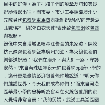
目中的好漢。為了把孩子們的誠摯友誼和美妙
祝願傳遞出往，團市委、市少工委組織廣州少
先隊員代
包養網車馬費
表錄制祝願MV向奔赴湖
北戰“疫”一線的“白衣天使”表達致
包養網
敬
包養
與祝願。
錄像中來自增城區噴鼻江黌舍的朱家浚、陳牧
杭兄妹齊
包養網
聲為廣州加油、為火線
包養俱
樂部
送祝願：“我們在廣州，與大師一路，守護
安然。”來自海珠區年夜元帥
包養網ppt
府小學的
丁逸軒更是豪情彭湃
包養條件
地說道：“明天你
們維護世界，今天我們成為你們！”而來自河漢
區華景小學的曾梓昕為奮斗在火線
包養網
的家
人覺得非常自豪：“我的舅媽，武漢工具湖區國