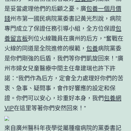
是妥當處理他們的后顧之憂。廣
包養一個月價
錢
州市第一國民病院黨委書記黃光烈說，病院
專門成立了保證任務引導小組，全方位保證
包
養留言板
列位火線職員在廣州的后方，“奮戰在
火線的同道是全院進修的模範，
包養
病院黨委
是你們剛強的后盾，我們等你們凱旋回來！”廣
州市婦女兒童醫療中間主任韋建瑞也許下許
諾：“我們作為后方，定會全力處理好你們的苦
衷、急事、疑問事，會作好響應的設定和保
證。你們可以安心，珍重好本身，我們
包養網
VIP
在這里等著你們安然回來！”
來自廣州醫科年夜學從屬腫瘤病院的黨委書記