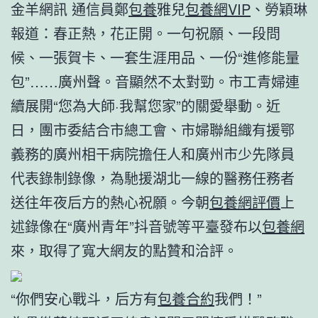
金羊網訊 通信員鄭
包養
雅兒
包養網VIP
、勞穎琳
報道：春正熱，花正開。一句祝願、一段問
候、一張賀卡、一套生涯用品、一份“進修能量
包”……廣州聲。音顯然不太對勁。市工青婦連
續展開“您為大師·我幫您家”的關愛舉動。近
日，團市委結合市總工會、市婦聯組織有援鄂
義務的廣州相干病院擔任人和廣州市少先隊員
代表錄制錄像，為馳援湖北一線的醫務任務者
送往年夜后方的熱心祝願。今朝
包養網評價
上
述錄像在“廣州青年”抖音號等平臺發布以
包養網
來，取得了寬大網友的點贊和洽評。
“你們安心戰斗，后方有
包養合約
我們！”