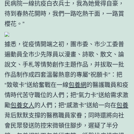
民病院一線抗疫白衣兵士，我為她覺得自豪，
待到春熱花開時，我們一路吃熱干面，一路賞
櫻花。”
據悉，從疫情開端之初，團市委、市少工委普
遍動員全市少先隊員以漫畫、詩歌、散文、論
說文、手札等情勢創作主題作品，并拔取一批
作品制作成四套溫馨熱意的專屬“祝願卡”：把
“致敬卡”送給奮戰在一線
包養網
的醫護職員和疫
情時代苦守職位的人們；把“氣力卡”送給需求激
勵
包養女人
的人們；把“感激卡”送給一向在
包養
背后默默支撐的醫務職員家眷；同時還將向社
會民眾發送防控宋微頓住腳步，遲疑了半分