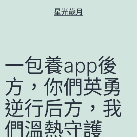
跳
星光歲月
至
主
要
內
容
一包養app後
方，你們英勇
逆行后方，我
們溫熱守護