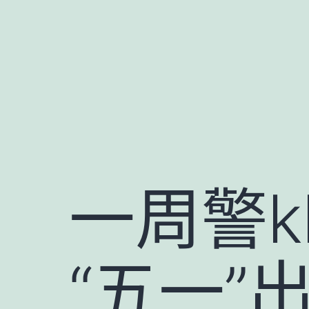
跳
至
主
要
內
容
一周警k
“五一”