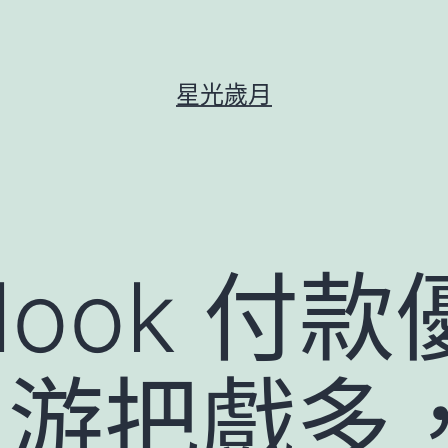
星光歲月
look 付
出游把戲多