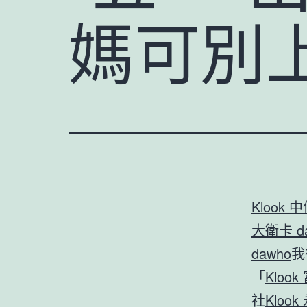
媽可別
Klook 中
大衛卡 d
dawho
我
「
Kloo
社
Kloo