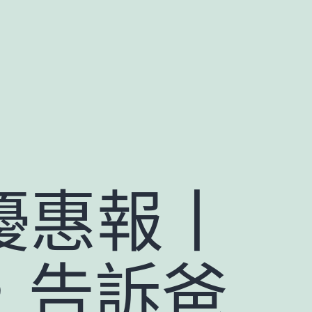
款優惠報丨
，告訴爸