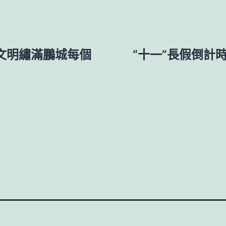
文明繡滿鵬城每個
“十一”長假倒計時