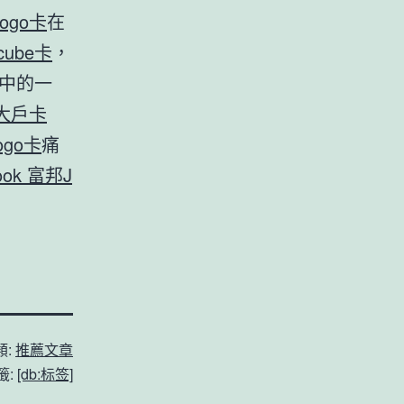
gogo卡
在
cube卡
，
中的一
 大戶卡
ogo卡
痛
ook 富邦J
類:
推薦文章
籤:
[db:标签]