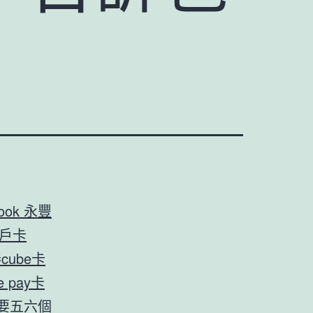
look 永豐
大戶卡
泰cube卡
e pay卡
要五六個