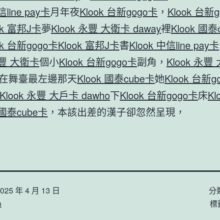
信line pay卡
月年夜
Klook 台新gogo卡
，
Klook 台新
ok 富邦J卡
夢
Klook 永豐 大衛卡 daway
裡
Klook 國泰
ok 台新gogo卡
Klook 富邦J卡
書
Klook 中信line pay卡
永豐 大衛卡
個小
Klook 台新gogo卡
副角，
Klook 永豐
在舞臺最左邊那天
Klook 國泰cube卡
她
Klook 台新g
Klook 永豐 大戶卡 dawho
下
Klook 台新gogo卡
床
Kl
 國泰cube卡
，本該出差的漢子卻忽然呈現，
025 年 4 月 13 日
分
n
標