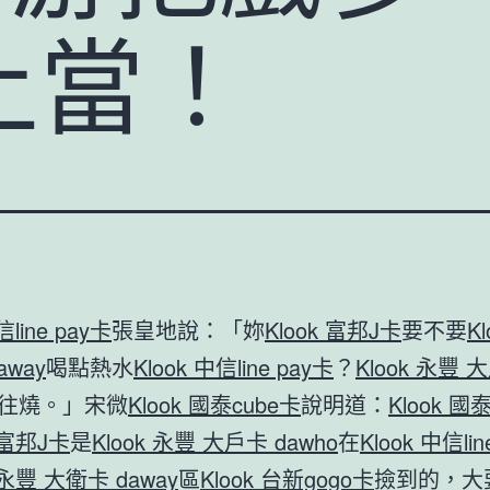
上當！
信line pay卡
張皇地說：「妳
Klook 富邦J卡
要不要
K
away
喝點熱水
Klook 中信line pay卡
？
Klook 永豐 
往燒。」宋微
Klook 國泰cube卡
說明道：
Klook 國
k 富邦J卡
是
Klook 永豐 大戶卡 dawho
在
Klook 中信lin
k 永豐 大衛卡 daway
區
Klook 台新gogo卡
撿到的，大