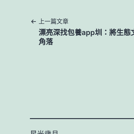
文
上一篇文章
漂亮深找包養app圳：將生態
章
角落
導
覽
星光歲月