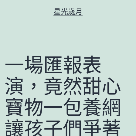
跳
星光歲月
至
主
要
內
容
一場匯報表
演，竟然甜心
寶物一包養網
讓孩子們爭著