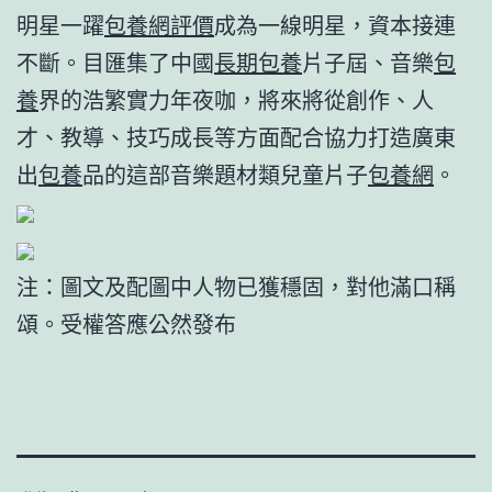
明星一躍
包養網評價
成為一線明星，資本接連
不斷。目匯集了中國
長期包養
片子屆、音樂
包
養
界的浩繁實力年夜咖，將來將從創作、人
才、教導、技巧成長等方面配合協力打造廣東
出
包養
品的這部音樂題材類兒童片子
包養網
。
注：圖文及配圖中人物已獲穩固，對他滿口稱
頌。受權答應公然發布