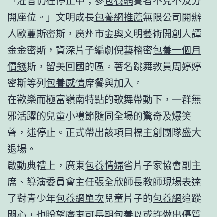
「灌音仍在停止中；參
包養網
賽者不克不及分
開座位。」文明成長
包養網推薦
無限公司開辦
人歐蔓斯密斯，廣州市金奧文明藝術開創人譚
金金密斯，資深片子編劇倪藝榕密
包養一個月
價錢
斯，留美回國的區。著名跳舞教員周婷婷
密斯等列
包養感情
席餐與加入。
在歡樂而極富嶺南特點的歌舞帶動下，一群無
邪活躍的兒童小禮節隨同全場的驚奇及爆笑
聲，述停止。正式帶出該項目標主創團隊盛大
退場。
啟動典禮上，廣東
包養情婦
省片子家協會副主
席、導演委員會主任張全欣師長教師現場表達
了對青少年
包養網單次
兒童片子的
包養網
追蹤
關心，也盼望廣東可
長期包養
以或許做出優質