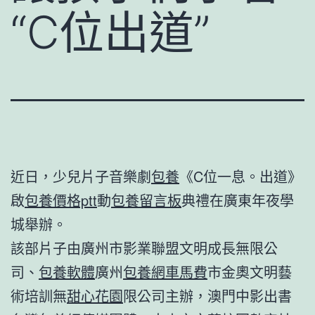
“C位出道”
近日，少兒片子音樂劇
包養
《C位一息。出道》
啟
包養價格ptt
動
包養留言板
典禮在廣東年夜學
城舉辦。
該部片子由廣州市影業聯盟文明成長無限公
司、
包養軟體
廣州
包養網車馬費
市金奧文明藝
術培訓無
甜心花園
限公司主辦，澳門中影出書