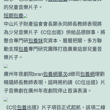
的兒童音樂片子。
短期包養
中山片子財產協會會長鄭永同師長教師表現將
為少兒音樂片子《C位出道》供給品德辦事，將
整合專門研
包養妹
究資本、層層把關、多方聯
動支撐
包養
專門研究團隊打造廣東這部兒童音
樂片子。
廣州年夜劇院bran
包養網單次
d總司
包養網
理劉
曉璐師長教師表現，屆時將約請《C位出道》片
子音樂劇在廣州年夜劇院停止首演表演。
《C位
包養
出道》片子項目正式起航，該項二線