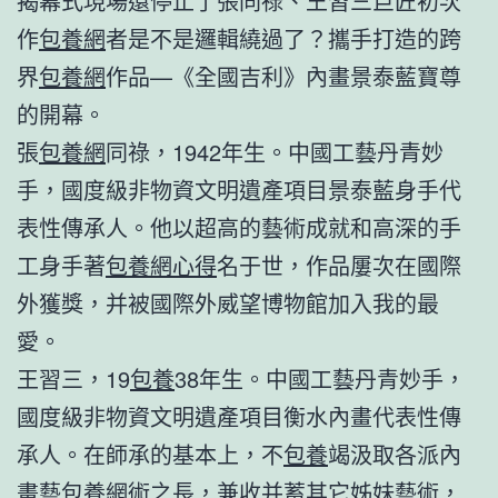
揭幕式現場還停止了張同祿、王習三巨匠初次
作
包養網
者是不是邏輯繞過了？攜手打造的跨
界
包養網
作品—《全國吉利》內畫景泰藍寶尊
的開幕。
張
包養網
同祿，1942年生。中國工藝丹青妙
手，國度級非物資文明遺產項目景泰藍身手代
表性傳承人。他以超高的藝術成就和高深的手
工身手著
包養網心得
名于世，作品屢次在國際
外獲獎，并被國際外威望博物館加入我的最
愛。
王習三，19
包養
38年生。中國工藝丹青妙手，
國度級非物資文明遺產項目衡水內畫代表性傳
承人。在師承的基本上，不
包養
竭汲取各派內
畫藝
包養網
術之長，兼收并蓄其它姊妹藝術，