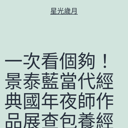
跳
星光歲月
至
主
要
內
容
一次看個夠！
景泰藍當代經
典國年夜師作
品展查包養經