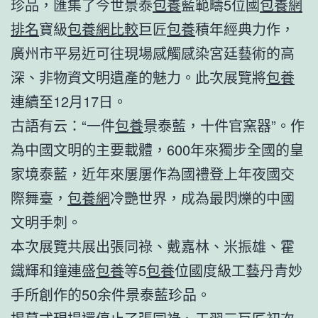
珍品，匯集了今世景泰
包養
藍範疇5位國
包養網
排名
寶級
包養網比較
巨匠
包養
積年經典力作，
廣州市平易近可往現場感觸感染宮廷藝術的高
深、非物資文明遺產的魅力。此次展覽將
包養
連續至12月17日。
古語有云：“一件
包養
景泰藍，十件官窯器”。作
為中國文明的主要載體，600年來獨步全國的皇
家境泰藍，近年來屢屢作為國禮登上年夜國交
際舞臺，
包養網
冷艷世界，成為最閃爍的中國
文明手刺。
本次展覽共展出張同祿、戴嘉林、米振雄、霍
鐵輝和鐘連盛
包養
等5
包養
位國度級工藝丹青妙
手所創作的50余件景泰藍珍品。