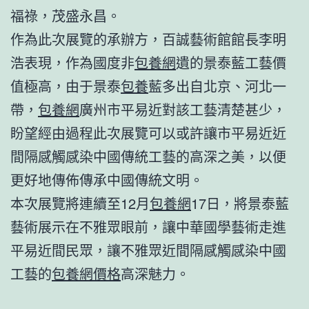
福祿，茂盛永昌。
作為此次展覽的承辦方，百誠藝術館館長李明
浩表現，作為國度非
包養網
遺的景泰藍工藝價
值極高，由于景泰
包養
藍多出自北京、河北一
帶，
包養網
廣州市平易近對該工藝清楚甚少，
盼望經由過程此次展覽可以或許讓市平易近近
間隔感觸感染中國傳統工藝的高深之美，以便
更好地傳佈傳承中國傳統文明。
本次展覽將連續至12月
包養網
17日，將景泰藍
藝術展示在不雅眾眼前，讓中華國學藝術走進
平易近間民眾，讓不雅眾近間隔感觸感染中國
工藝的
包養網價格
高深魅力。