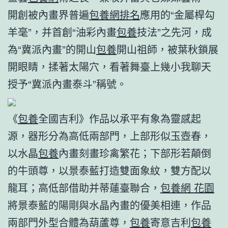
開創被內畫界普遍
包養網排名
應用的“金屬桿勾
羊毫”，并首創“油彩內畫
包養
技法”之先河，成
為“冀派內畫”的開山
包養
開山祖師，被葉秋鎖展
開眼睛，揉著太陽穴，看著舞臺上幾小我聊天
授予“冀派內畫泰斗”稱號。
《
包養
全國吉利》作品以承平有象為靈感起
源，器形分為高低兩部門，上部形似玉壺春，
以水晶
包養
內畫刻畫珍禽繁花；下部形若顛倒
的牛頭尊，以景泰藍打造雙面象紋，雙方配以
龍耳；高低部借助并蒂蓮臺聯合，
包養網 花園
將景泰藍的陽剛與水晶內畫的優美相連，作品
兩部門外型合體為葫蘆尊，
包養
寄意吉利
包養