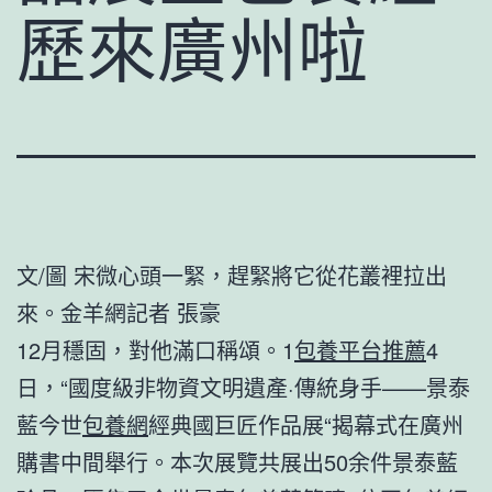
歷來廣州啦
文/圖 宋微心頭一緊，趕緊將它從花叢裡拉出
來。金羊網記者 張豪
12月穩固，對他滿口稱頌。1
包養平台推薦
4
日，“國度級非物資文明遺產·傳統身手——景泰
藍今世
包養網
經典國巨匠作品展“揭幕式在廣州
購書中間舉行。本次展覽共展出50余件景泰藍