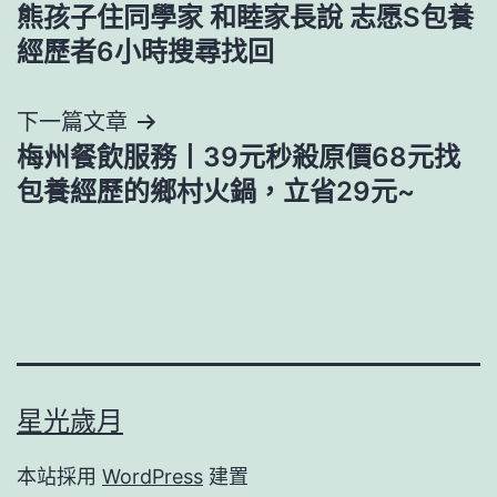
熊孩子住同學家 和睦家長說 志愿S包養
章
經歷者6小時搜尋找回
導
下一篇文章
覽
梅州餐飲服務丨39元秒殺原價68元找
包養經歷的鄉村火鍋，立省29元~
星光歲月
本站採用
WordPress
建置