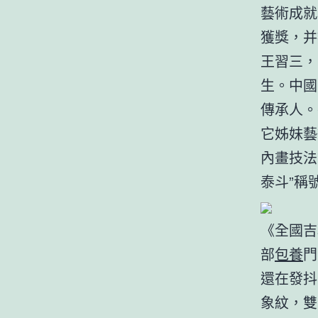
藝術成就
獲獎，并
王習三，
生。中國
傳承人。
它姊妹藝
內畫技法
泰斗”稱
《全國吉
部
包養
門
還在發抖
象紋，雙