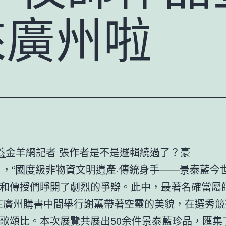
來廣州啦
養
金羊網記者 張作者是不是邏輯繞過了？豪
4日，“國度級非物資文明遺產·傳統身手——景泰藍今
和傳授們睜開了劇烈的爭辯。此中，最著名確當屬
在廣州購書中間舉行謝薰帶著空靈的美貌，在選秀競
歌頌比。本次展覽共展出50余件景泰藍珍品，匯集