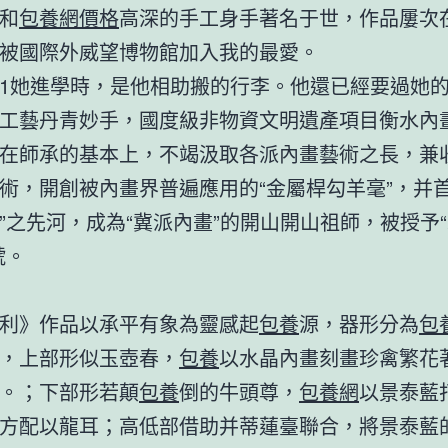
和
包養網價格
高深的手工身手著名于世，作品屢次
被國際外威望博物館加入我的最愛。
1她進學時，是他相助搬的行李。他還已經要過她的聯
工藝丹青妙手，國度級非物資文明遺產項目衡水內
在師承的基本上，不竭汲取各派內畫藝術之長，兼
術，開創被內畫界普遍應用的“金屬桿勾羊毫”，并首
”之先河，成為“冀派內畫”的開山開山祖師，被授予
號。
利》作品以承平有象為靈感起
包養
源，器形分為
包
，上部形似玉壺春，
包養
以水晶內畫刻畫珍禽繁花
。；下部形若顛
包養
倒的牛頭尊，
包養網
以景泰藍
方配以龍耳；高低部借助并蒂蓮臺聯合，將景泰藍