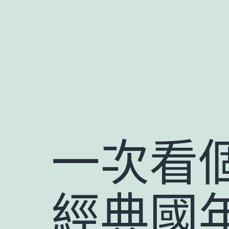
跳
至
主
要
內
容
一次看
經典國