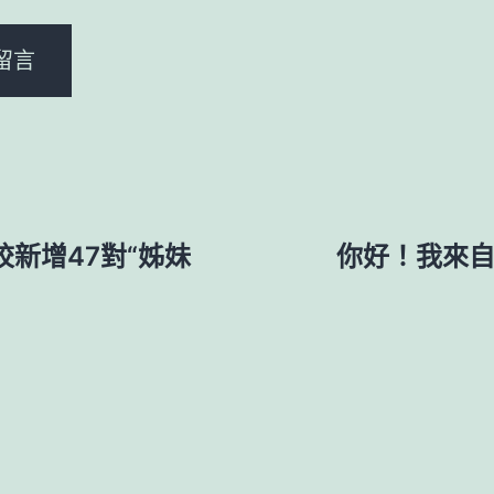
校新增47對“姊妹
你好！我來自