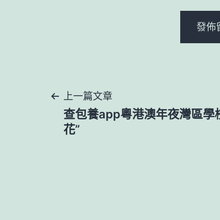
文
上一篇文章
查包養app粵港澳年夜灣區學
章
花”
導
覽