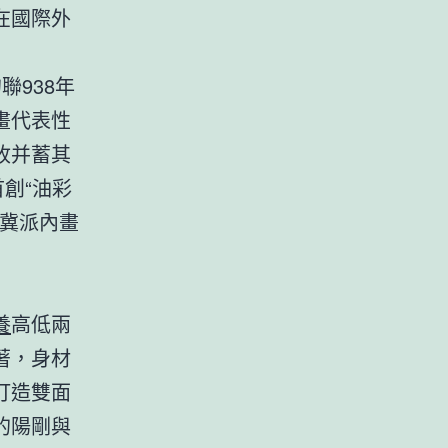
在國際外
938年
畫代表性
收并蓄其
創“油彩
“冀派內畫
養
高低兩
著，身材
打造雙面
的陽剛與