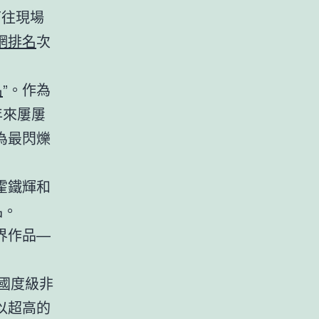
可往現場
網排名
次
名
”。作為
年來屢屢
為最閃爍
霍鐵輝和
品。
界作品—
國度級非
以超高的