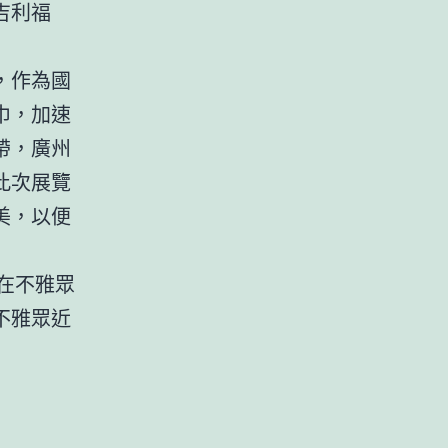
吉利福
，作為國
巾，加速
帶，廣州
此次展覽
美，以便
在不雅眾
不雅眾近