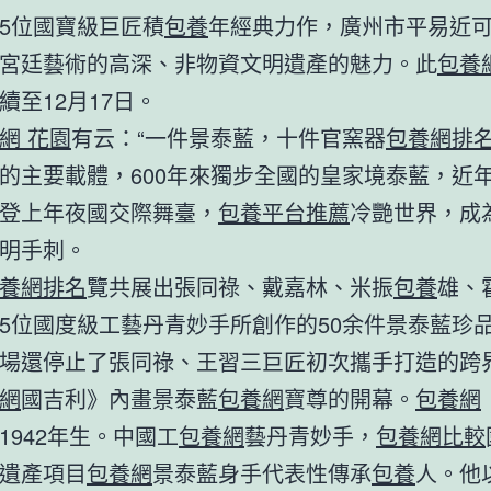
5位國寶級巨匠積
包養
年經典力作，廣州市平易近
宮廷藝術的高深、非物資文明遺產的魅力。此
包養
續至12月17日。
網 花園
有云：“一件景泰藍，十件官窯器
包養網排
的主要載體，600年來獨步全國的皇家境泰藍，近
登上年夜國交際舞臺，
包養平台推薦
冷艷世界，成
明手刺。
養網排名
覽共展出張同祿、戴嘉林、米振
包養
雄、
5位國度級工藝丹青妙手所創作的50余件景泰藍珍
場還停止了張同祿、王習三巨匠初次攜手打造的跨
網
國吉利》內畫景泰藍
包養網
寶尊的開幕。
包養網
1942年生。中國工
包養網
藝丹青妙手，
包養網比較
遺產項目
包養網
景泰藍身手代表性傳承
包養
人。他