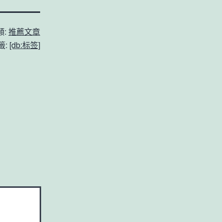
類:
推薦文章
籤:
[db:标签]