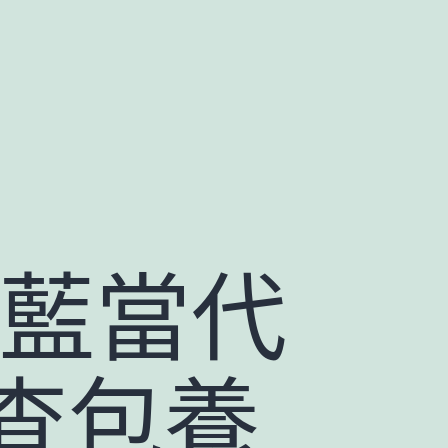
泰藍當代
查包養