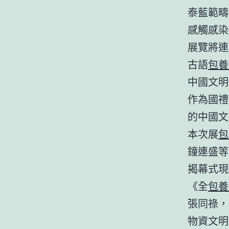
泰藍範疇
感觸感染
展覽將連
古語
包養
中國文明
作為國禮
的中國文
本次展
包
鐘連盛等
揭幕式現
《全
包養
張同祿，
物資文明