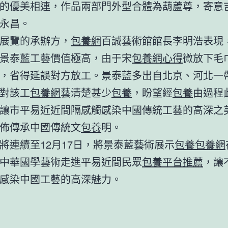
的優美相連，作品兩部門外型合體為葫蘆尊，寄意
永昌。
展覽的承辦方，
包養網
百誠藝術館館長李明浩表現
景泰藍工藝價值極高，由于宋
包養網心得
微放下毛
，省得延誤對方放工。景泰藍多出自北京、河北一
對該工
包養網
藝清楚甚少
包養
，盼望經
包養
由過程
讓市平易近近間隔感觸感染中國傳統工藝的高深之
佈傳承中國傳統文
包養
明。
將連續至12月17日，將景泰藍藝術展示
包養
包養網
中華國學藝術走進平易近間民眾
包養平台推薦
，讓
感染中國工藝的高深魅力。