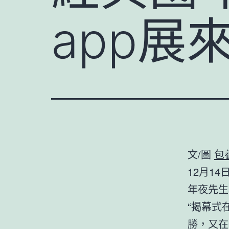
app展
文/圖
包
12月1
年夜先生
“揭幕式
勝，又在