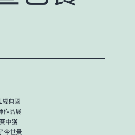
世經典國
師作品展
賽中獲
了今世景