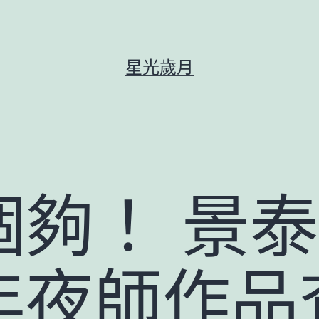
星光歲月
個夠！ 景
年夜師作品