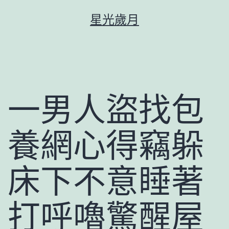
跳
星光歲月
至
主
要
內
容
一男人盜找包
養網心得竊躲
床下不意睡著
打呼嚕驚醒屋