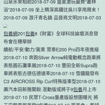
山泉水來相助2018-07-09 ​盛夏激玩最爽“叢林
浴”2018-07-09 坐上精深高鐵往吳川享用周末！
2018-07-09 游汗青名鎮 品晉商文明2018-07-03
包養網
201
包養
8《財富》全球科技論壇消息發
布會在穗舉辦
續航/平安/動力/駕乘 眾泰E200 Pro四年夜進級
2018-07-10 奔跑Silver Arrow純電動概念跑車將
表態圓石灘車展2018-07-10 豐田全新Supra跑
車將表態古德伍德速率2018-07-10 雪鐵龍發布
C3 AIRCROSS Rip Curl特殊版車型2018-07-10
廣汽本田新雅閣銳·混動版或將于9
包養
月上市
2018-07-10 民眾T-Cross量產版設想圖曝光 將