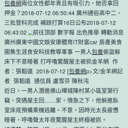
包養網
兩位女性都年青且有吸引力，她否拿回
押金？2018-07-12 06:50:44 廣州通俗高中二、
三批登科完成 補錄打算16日公布2018-07-12
06:43:02
前往頂部 數字報 出色推舉 轉動消息
廣州廣東中國文娛安康體育IT財富car 房產美食
圖集生涯食安科技教導軍事 一男人
包養
偷盜躲
床下不意睡著 打呼嚕驚醒屋主被抓金羊網 作
者：張韜遠 2018-07-12 [
包養網
p>文/金羊網記
者 張韜遠 通信員 盧雪芬 陳秋沌
近日，一男人潛進佛山禪城陳村某小區室第行
竊，突遇屋主回……家。情急之下，他躲進臥
室床底預備乘機逃離。不意，因時光太長疲憊
睡著，呼嚕聲太年夜驚醒屋主終極被抓。