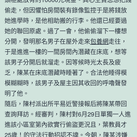
偷走，但因懼怕房間裝有錄像監控于是將錢放
她進學時，是他相助搬的行李。他還已經要過
她的聯回原處。過了一會，他偷偷溜下一樓想
分開，發明那名男子在屋外走來
包養網
走往，
于是進進一樓的一間房間內潛藏在床底，想等
該男子分開后就溜走。因等候時光太長及疲
乏，陳某在床底潛藏時睡著了。合法他睡得模
模糊糊時，該男子及屋主因其收回的呼嚕聲發
明了他。
隨后，陳村派出所平易近警接報后將陳某帶回
查詢拜訪。經審判，陳村對6月29日單獨一人進
進該小區室第內欲實行偷盜更況且，葉教員才
25歲！的守法行動招認不諱。今朝，陳某涉嫌