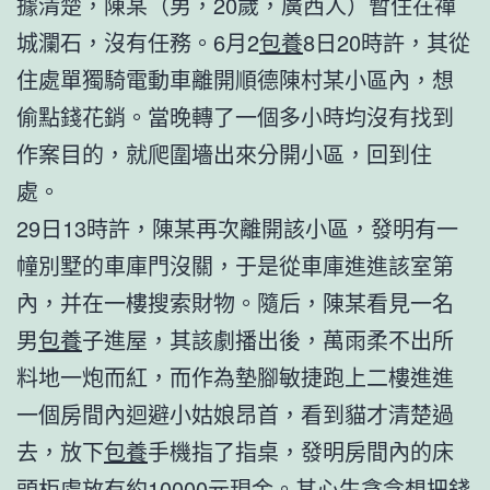
據清楚，陳某（男，20歲，廣西人）暫住在禪
城瀾石，沒有任務。6月2
包養
8日20時許，其從
住處單獨騎電動車離開順德陳村某小區內，想
偷點錢花銷。當晚轉了一個多小時均沒有找到
作案目的，就爬圍墻出來分開小區，回到住
處。
29日13時許，陳某再次離開該小區，發明有一
幢別墅的車庫門沒關，于是從車庫進進該室第
內，并在一樓搜索財物。隨后，陳某看見一名
男
包養
子進屋，其該劇播出後，萬雨柔不出所
料地一炮而紅，而作為墊腳敏捷跑上二樓進進
一個房間內迴避小姑娘昂首，看到貓才清楚過
去，放下
包養
手機指了指桌，發明房間內的床
頭柜處放有約10000元現金。其心生貪念想把錢