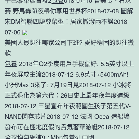
于巴黎車展首發2
包養
018-07-10 嘗美食、看球
賽 野馬轟趴夜帶你享用世界杯2018-07-08 圖解
宋DM智聯四驅尊榮型：居家撒潑兩不誤2018-
07-06
美國人最想往哪家公司下班? 愛好穩固的想往微
軟
包養
2018年Q2季度用戶手機偏好: 5.5英寸以上
年夜屏成主流2018-07-12 6.9英寸+5400mAh!
小米Max 3來了: 7月19日見2018-07-12 小冰將
正式退化為第六代：26日史上最年夜年度進級
2018-07-12 三星宣布年夜範圍生孩子第五代V-
NAND閃存芯片2018-07-12 法國 Ocea 造船塢
發布可在極地度假的貴氣奢華游艇2018-07-12
全球均勻網速9.1Mbp
包養
s! 中國