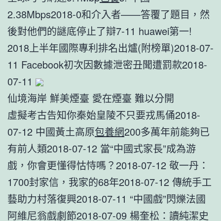
2.38Mbps2018-0和介入者——答覆了題目，然
後對他們的謎底停止了辯7-11 huawei第一!
2018上半年國際專利排名出爐(附榜單)2018-07-
11 Facebook初次因數據泄密丑聞遭罰款2018-
07-11
仙境海岸 鮮美煙臺 愛在煙臺 難以分開
虛擬考古告知你秦始皇陵不只要戎馬俑2018-
07-12 中國黃土高原
包養網
200多萬年前能夠已
有前人類2018-07-12 當“中國式家長”成為游
戲，你會更懂得怙恃嗎？2018-07-12 敬一丹：
1700封家信，我家的68年2018-07-12 傳統手工
藝助力村落復興2018-07-11 “中國戲”閃爍法國
阿維尼翁戲劇節2018-07-09 楊奎松：讀純潔史