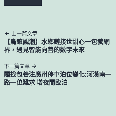
文
上一篇文章
【烏鎮觀潮】水鄉鏈接世甜心一包養網
章
界，遇見智能向善的數字未來
導
下一篇文章
覽
關找包養注廣州停車泊位變化:河漢南一
路一位難求 增夜間臨泊