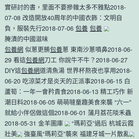
實研討的書，里面不要摻雜太多不雅點2018-
07-08 改造開放40周年的中國衣飾：文明自
負，服裝先行2018-07-06
包養
包養
腌漬的中國滋味
包養網
似蔥更勝
包養
蔥 東南沙蔥噴鼻2018-06-
29 看這
包養網
刀工 你說牛不牛？2018-06-27
DIY這
包養網
道清魚湯 世界杯熬夜也享用2018-
06-20 吃涼菜才是炎天的正派事2018-06-15 白
蘆筍：一年一會矜貴食2018-06-13 精工巧作 新
潮日料2018-06-05 萌萌噠童趣美食來襲 “六一”
就給小伴侶做這個2018-06-01 蒲月荔花啖禾蟲
2018-05-31 金羊圖庫
“瑪莉亞”過后 杭城云霞
壯美
強臺風“瑪莉亞”襲來 福建牙城一片散亂