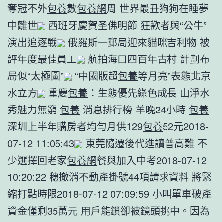
奪冠不外
包養
數
包養網
周 世界最丑狗狗在睡夢
中離世
西班牙慶賀圣佛明節 狂歡者與“公牛”
演出追逐戰
俄羅斯一郵局迎來貓咪吉利物 被
評年度最佳員工
航拍海口四百年古村 計劃布
局似“太極圖”
“中國版超
包養
等月亮”表態北京
水立方
重慶
包養
：生態優先綠色成長 山淨水
秀魅力無窮
包養
消息排行榜 羊晚24小時
包養
深圳上半年購房者均勻月供129
包養
52元2018-
07-12 11:05:43
東莞隨遷後代進讀普高難 不
少選擇回老家
包養網
餐與加入中考2018-07-12
10:20:22 穗撤消不動產掛號44項請求資料 將緊
縮打點時限2018-07-12 07:09:59 小叫單車破產
資金僅剩35萬元 用戶能鎖卻被鏡頭挑中。因為