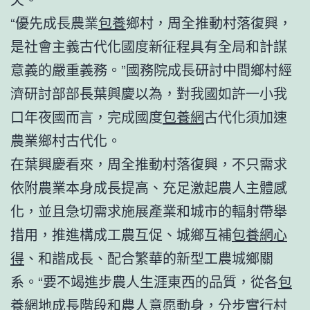
“優先成長農業
包養
鄉村，周全推動村落復興，
是社會主義古代化國度新征程具有全局和計謀
意義的嚴重義務。”國務院成長研討中間鄉村經
濟研討部部長葉興慶以為，對我國如許一小我
口年夜國而言，完成國度
包養網
古代化須加速
農業鄉村古代化。
在葉興慶看來，周全推動村落復興，不只需求
依附農業本身成長提高、充足激起農人主體感
化，並且急切需求施展產業和城市的輻射帶舉
措用，推進構成工農互促、城鄉互補
包養網心
得
、和諧成長、配合繁華的新型工農城鄉關
系。“要不竭進步農人生涯東西的品質，從各
包
養網
地成長階段和農人意愿動身，分步實行村