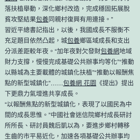
落扶植舉動，深化鄉村改造，完成穩固拓展脫
貧攻堅結果
包養
同親村復興有用連接。”
習近平總書記指出，以後，我國成長不服衡不
充足題目依然凸起，城
包養
鄉區域成長和支出
分派差距較年夜。“加年夜對欠發財
包養網
地域
財力支撐，慢慢完成基礎公共辦事均等化”“推動
以縣城為主要載體的城鎮化扶植”“推動以報酬焦
點的新型城鎮化”……
包養網 花園
《提出》提出
下更鼎力氣增進共享成長。
“以報酬焦點的新型城鎮化，表現了以國民為中
間的成長思惟。”中國社會迷信院鄉村成長研討
所所長、研討員魏后凱以為，要進步鄉村轉移
生齒的市平易近化，加速各項基礎公共辦事均