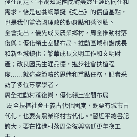
徑往前走。”不竭知足國民對美妙生涯的向往和
需求，恰是
包養網
草擬《提出》的價值基點，
也是我們黨治國理政的動身點和落腳點。
全會提出，優先成長農業鄉村，周全推動村落
復興；優化領土空間布局，推動區域和諧成長
和新型城鎮化；繁華成長文明工作和文明財
產；改良國民生涯品德，進步社會扶植程
度……就這些範疇的思緒和重點任務，記者采
訪了多位專家學者。
周全推動村落復興，優化領土空間布局
“周全扶植社會主義古代化國度，既要有城市古
代化，也要有農業鄉村古代化。”習近平總書記
誇大，要在推進村落周全復興高低更年夜工
夫。