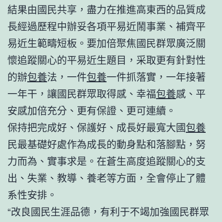
結果由國民共享，盡力在推進高東西的品質成
長經過歷程中辦妥各項平易近鬧事業、補齊平
易近生範疇短板。要加倍聚焦國民群眾廣泛關
懷追蹤關心的平易近生題目，采取更有針對性
的辦
包養
法，一件
包養
一件抓落實，一年接著
一年干，讓國民群眾取得感、幸福
包養
感、平
安感加倍充分、更有保證、更可連續。
保持把完成好、保護好、成長好最寬大國
包養
民最基礎好處作為成長的動身點和落腳點，努
力而為、實事求是。在蒼生高度追蹤關心的支
出、失業、教導、養老等方面，全會停止了體
系性安排。
“改良國民生涯品德，有利于不竭加強國民群眾