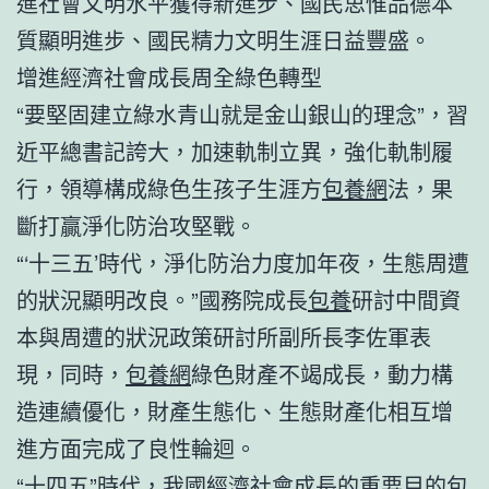
進社會文明水平獲得新進步、國民思惟品德本
質顯明進步、國民精力文明生涯日益豐盛。
增進經濟社會成長周全綠色轉型
“要堅固建立綠水青山就是金山銀山的理念”，習
近平總書記誇大，加速軌制立異，強化軌制履
行，領導構成綠色生孩子生涯方
包養網
法，果
斷打贏淨化防治攻堅戰。
“‘十三五’時代，淨化防治力度加年夜，生態周遭
的狀況顯明改良。”國務院成長
包養
研討中間資
本與周遭的狀況政策研討所副所長李佐軍表
現，同時，
包養網
綠色財產不竭成長，動力構
造連續優化，財產生態化、生態財產化相互增
進方面完成了良性輪迴。
“十四五”時代，我國經濟社會成長的重要目的包