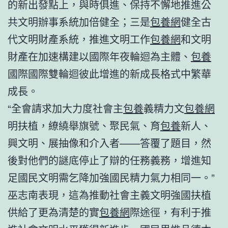
的新出發點上，與時俱進、保持不懈地推進公
共文明辦事系統加倍健全；三是
包養網
健全古
代文明財產系統，推進文明工作
包養網
和文明
財產在加速構建以國際年夜輪迴為主體、
包養
國際國際雙輪迴彼此增進的新成長格式中繁華
成長。
“全會請求加大力度社會主
包養
義精力文
包養網
明扶植，繚繞舉旗號、聚民氣、育
包養
新人、
興文明、展抽像和介入者——答覆了題目，然
後對他們的謎底停止了辯的任務義務，增進知
足國民文明需乞降加強國民精力氣力相同一。”
巫志南表現，這為推動社會主義文明強國扶植
供給了更為清楚的實
包養網
際途徑，有利于推