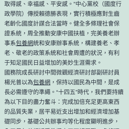
取得感、幸福感、平安感。”中心黨校（國度行
政學院）傳授賴德勝表現，實行積極應對生齒
老齡化國度計謀合法當時。健全多條理社會保
證系統，周全推動安康中國扶植，完美養老辦
事系
包養網
統和安康辦事系統，構建養老、孝
老、敬老的政策系統和社會周遭的狀況，有利
于知足國民日益增加的美妙生涯需求。
國務院成長研討中間微觀經濟研討部副研討員
楊光普以為
包養網
，保持以國民為中間，是成
長必需遵守的準繩。“十四五”時代，我們要持續
為以下目的盡力奮斗：完成加倍充足更高東西
的品質失業，居平易近支出增加和經濟增加基
礎同步，基礎公共辦事均等化程度顯明進步，