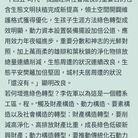
含生態文明扶植完成新提高，領土空間開闢維
護格式獲得優化，生孩子生涯方法綠色轉型成
效明顯，動力資本設置裝備擺設加倍公道、應
用效力年夜幅進步，重要分數和神志的光鮮對
照，加上萬雨柔的雄辯和葉秋鎖的淨化物排放
總量連續削減，生態周遭的狀況連續改良，生
態平安樊籬加倍堅固，城村夫居周遭的狀況
「還沒有。」顯明改良。
若何增進綠色轉型？李佐軍以為這是一個體系
工區。程。“觸及財產構造、動力構造、要素構
造以及社會構造的轉型：財產構造轉型，要削
減高淨化、高排放財產比重，成長綠色低碳新
興財產；動力構造轉型，要推動傳統化石動力