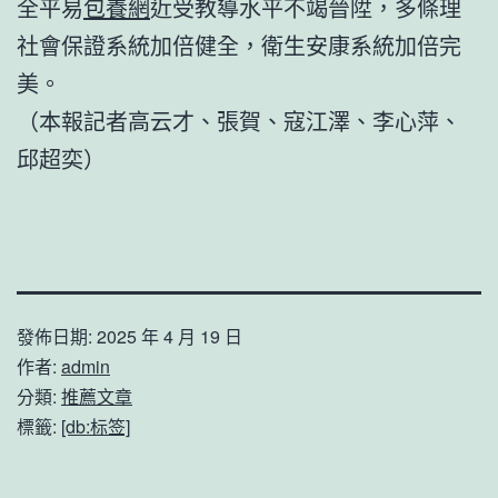
全平易
包養網
近受教導水平不竭晉陞，多條理
社會保證系統加倍健全，衛生安康系統加倍完
美。
（本報記者高云才、張賀、寇江澤、李心萍、
邱超奕）
發佈日期:
2025 年 4 月 19 日
作者:
admin
分類:
推薦文章
標籤:
[db:标签]