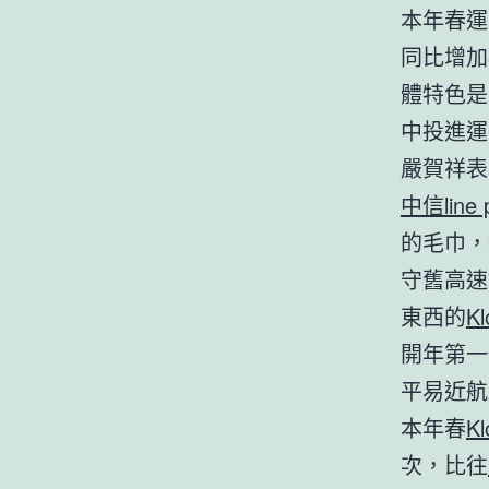
本年春運
同比增加
體特色是
中投進運
嚴賀祥表
中信line
的毛巾，
守舊高速
東西的
K
開年第一
平易近航
本年春
K
次，比往