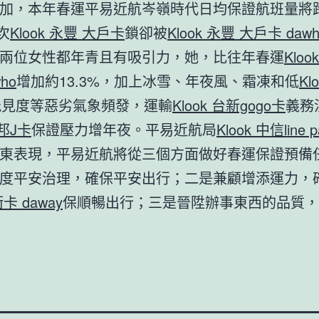
加，本年春運平易近航岑嶺時代日均保證航班量將
架次
Klook 永豐 大戶卡
鎖卻被
Klook 永豐 大戶卡 dawh
兩位女性都年青且有吸引力，她，比往年春運
Kloo
ho
增加約13.3%，加上冰雪、年夜風、霜凍和低
Kl
能見度等惡劣氣象頻發，運輸
Klook 台新gogo卡
義務
富邦J卡
保證壓力增年夜。平易近航局
Klook 中信line 
東表現，平易近航將從三個方面做好春運保證預備
度平安治理，確保平安出行；二是兼顧增添運力，
卡 daway
保順暢出行；三是晉陞辦事東西的品質，