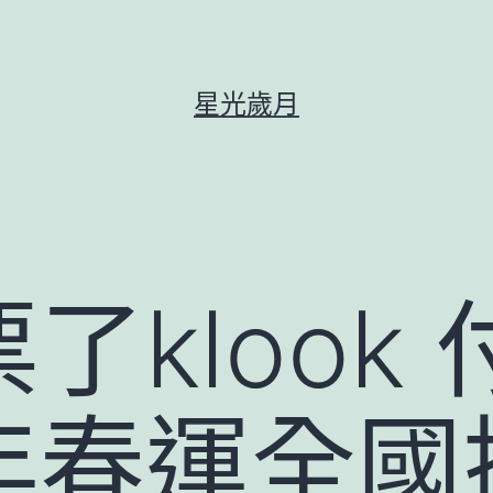
星光歲月
了klook
年春運全國