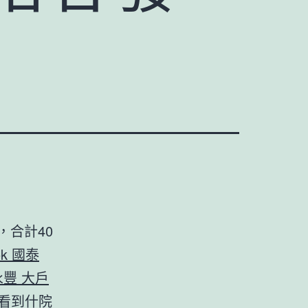
，合計40
ok 國泰
 永豐 大戶
看到什院