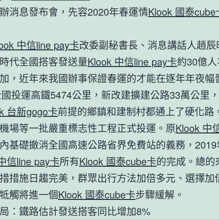
辦消息發布會，先容2020年春運情
Klook 國泰cub
look 中信line pay卡
改委副秘書長、消息講話人趙辰
時代全國搭客發送量
Klook 中信line pay卡
約30億
加，近年來我國辦事保證春運的才能在逐年年夜幅
年全國投運高鐵5474公里，新改建擴建公路33萬公里
ok 台新gogo卡
前提的鄉鎮和建制村都通上了硬化路
機場等一批嚴重標志性工程正式投運。原
Klook 中信
內基礎撤消全國高速公路省界免費站的義務，2019
 中信line pay卡
所有
Klook 國泰cube卡
的完成。總的
措措施日趨完美，群眾出行方法加倍多元、選擇加
牴觸將進一個
Klook 國泰cube卡
步驟緩解。
局：鐵路估計發送搭客同比增加8%