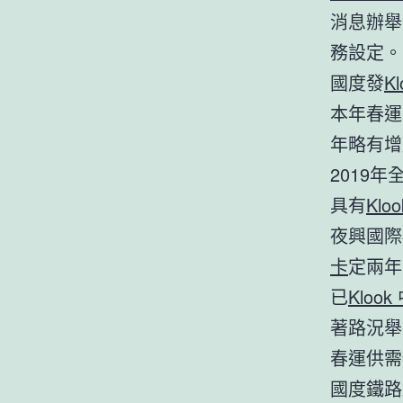
消息辦舉
務設定。
國度發
K
本年春運
年略有增
2019
具有
Klo
夜興國際
卡
定兩年
已
Klook
著路況舉
春運供需
國度鐵路