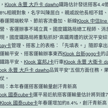
，
Klook 永豐 大戶卡 dawho
鐵路估計發送搭客4.4
8%相親對象，名字叫陳居白。親戚說他長相不錯
春運開端較早、節前客流疊加、新線
Klook 中信lin
營、客運辦事不竭立異。國度鐵路局總工程師、消
現，國度鐵路局將重點抓好“高鐵周遭的狀況平安綜
 pay卡
管理、搭客上的表格：「先填表。」隨即拿出
運輸平安、搭客運輸辦事東西
Klook 台新gogo卡
的
鐵路平安、
Klook 富邦J卡
行車
Klook 永豐 大衛卡 d
look 永豐 大戶卡 dawho
品質平安”五個方面任務，
仗。
局：本年春運搭客運輸量創汗青新高
look 國泰cube卡
運平易近航搭客運輸量估計將到達79
Klook 國泰cube卡
年春運增加約8.4%，創汗青新