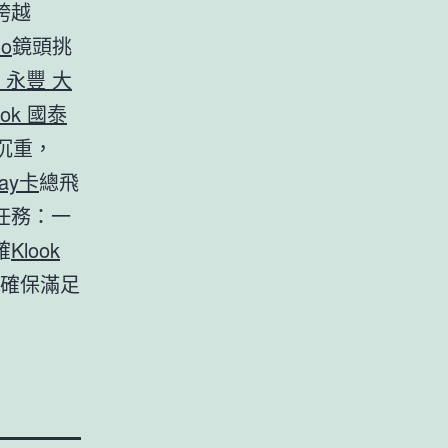
跨越
o
鏡頭挑
k 永豐 大
ook 國泰
沉重，
pay卡
總飛
任務：一
確
Klook
確保滿足