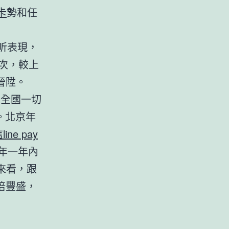
e卡
勢和任
昕表現，
人次，較上
晉陞。
，全國一切
。北京年
line pay
年一年內
來看，跟
倍豐盛，