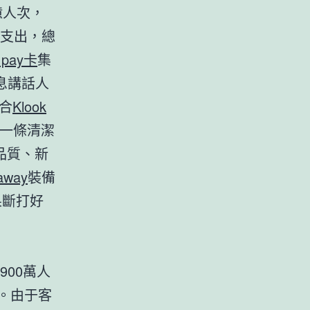
億人次，
、支出，總
e pay卡
集
息講話人
合
Klook
一條清潔
品質、新
away
裝備
果斷打好
00萬人
高。由于客