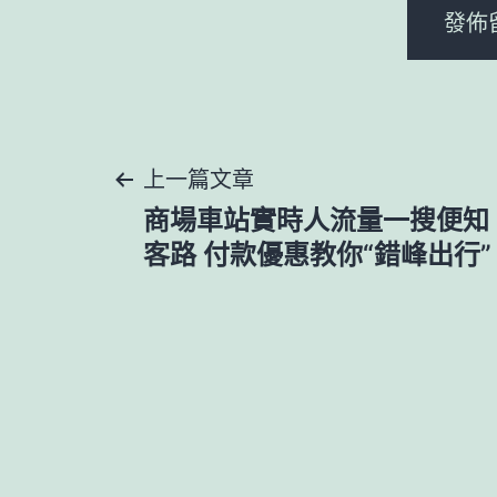
文
上一篇文章
商場車站實時人流量一搜便知 百
章
客路 付款優惠教你“錯峰出行”
導
覽