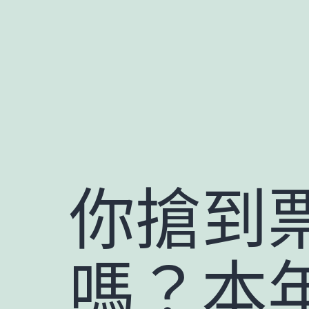
跳
至
主
要
內
容
你搶到票
嗎？本