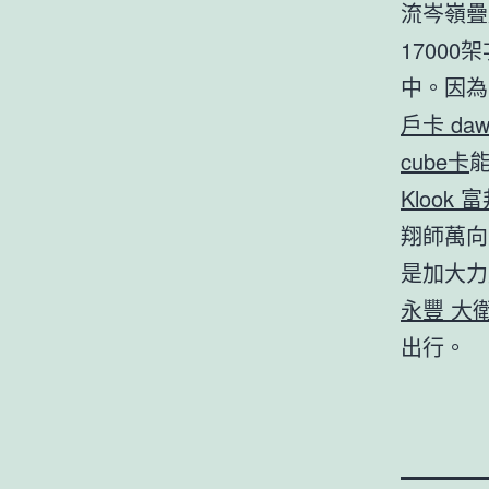
流岑嶺疊
17000
中。因為
戶卡 daw
cube卡
Klook 
翔師萬向
是加大力
永豐 大衛
出行。