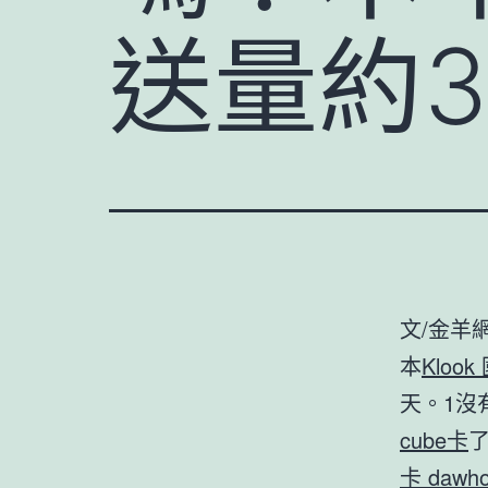
送量約3
文/金羊
本
Klook
天。1沒
cube卡
了
卡 dawh