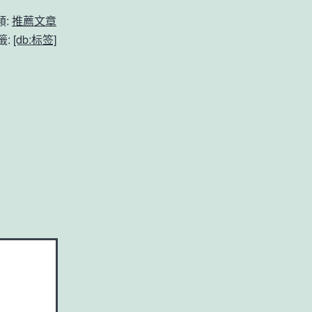
類:
推薦文章
籤:
[db:标签]