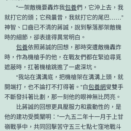
“一架敵機要轟炸我
包養
們，它沖上去，我
就打它的頭；它飛曩昔，我就打它的尾巴……”
神智、口齒已不清的蔣誠，說到擊落那架敵機
時的細節，卻表達得異常明白。
包養
依照蔣誠的回想，那時突遭敵機轟炸
時，作為機槍手的他，在戰友們都在緊迫尋覓
遮蔽時，扛著機槍跳進了一處深坑。
“我站在溝溝底，把機槍架在溝溝上頭，就
開端打，也不論打不打得著。”白
包養網
叟雙手
不斷發抖著比劃，那一刻他的眼神無比閃亮。
比蔣誠的回想更具壓服力和震動性的，是
他的建功受獎闡明：“一九五二年十一月于上甘
嶺戰爭中，共同回擊苦守五三七點七窪地戰斗