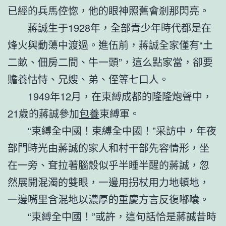
已經的兵馬倥惚，他的眼神照舊會剎那閃亮。
蔣誠生于1928年，全部青少年時代都是在
烽火與動蕩中渡過。進伍前，蔣誠全家僅有“土
二畝、佃房二間、牛一頭”，這么點家當，卻要
贍養怙恃、兄嫂、弟、侄等七口人。
1949年12月，在束縛成都的隆隆炮聲中，
21歲的蔣誠參加
包養
束縛軍。
“束縛全中國！束縛全中國！”采訪中，年夜
部門時光由蔣誠的家人和村干部先容情形，坐
在一旁、耷拉著腦殼似乎半睡半醒的蔣誠，忽
然展開混濁的雙眼，一邊用拐杖用力地頓地，
一邊嘴里含混地以濃厚的重慶方言反復嘟囔。
“束縛全中國！”或許，這句話恰是蔣誠昔時