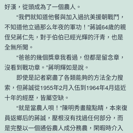
好漢，從頭成為了一個農人。
“我們就知道他餐與加入過抗美援朝戰鬥，
不知道他立過那么年夜的軍功！”蔣誠64歲的親
侄兒蔣仁先，對于伯伯已經光輝的汗青，也是
全無所聞。
“爸爸的幾個獎章我看過，但都是留念章，
沒看到戰功章。”蔣明輝如是說。
即使是記者窮盡了各類能夠的方法全力搜
索，但蔣誠從1955年2月入伍到1964年4月這近
十年的經歷，皆屬空缺。
“就是當農人唄！”陳明秀畫龍點睛，本來復
員返鄉后的蔣誠，壓根沒有找過任何部分，而
是完整以一個通俗農人成分務農，閑暇時介入