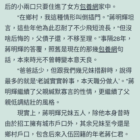
后的小兩口只要住進了女方
包養網
家中。
“在鄉村，我這種情形叫倒插門。”蔣明輝坦
言，這些年他為此忍耐了不少飛短流長，“但沒
啥后悔的，父債子還，不移至理。”事隔28年，
蔣明輝的答覆，照舊是現在的那幾
包養網
句
話，本來時光不曾轉變本意天良。
“爸爸話少，但跟我們幾兄妹措辭時，說得
最多的就是‘老誠實實幹事，本天職分做人’。”蔣
明輝繼續了父親緘默寡言的性情，更繼續了父
親低調結壯的風格。
現實上，蔣明輝兄妹五人，除他本身昔時
由於招工擁有城市戶口外，其余兄妹至今還是
鄉村戶口，包含后來入伍回籍的年老蔣仁君。