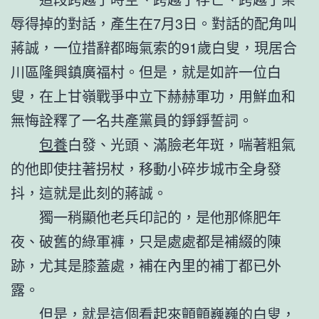
辱得掉的對話，產生在7月3日。對話的配角叫
蔣誠，一位措辭都晦氣索的91歲白叟，現居合
川區隆興鎮廣福村。但是，就是如許一位白
叟，在上甘嶺戰爭中立下赫赫軍功，用鮮血和
無悔詮釋了一名共產黨員的錚錚誓詞。
包養
白發、光頭、滿臉老年斑，喘著粗氣
的他即使拄著拐杖，移動小碎步城市全身發
抖，這就是此刻的蔣誠。
獨一稍顯他老兵印記的，是他那條肥年
夜、破舊的綠軍褲，只是處處都是補綴的陳
跡，尤其是膝蓋處，補在內里的補丁都已外
露。
但是，就是這個看起來顫顫巍巍的白叟，