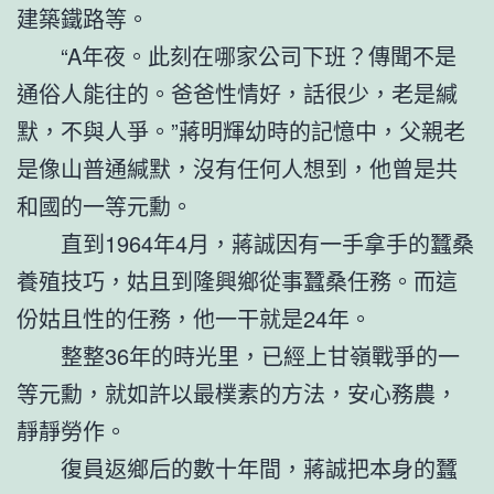
建築鐵路等。
“A年夜。此刻在哪家公司下班？傳聞不是
通俗人能往的。爸爸性情好，話很少，老是緘
默，不與人爭。”蔣明輝幼時的記憶中，父親老
是像山普通緘默，沒有任何人想到，他曾是共
和國的一等元勳。
直到1964年4月，蔣誠因有一手拿手的蠶桑
養殖技巧，姑且到隆興鄉從事蠶桑任務。而這
份姑且性的任務，他一干就是24年。
整整36年的時光里，已經上甘嶺戰爭的一
等元勳，就如許以最樸素的方法，安心務農，
靜靜勞作。
復員返鄉后的數十年間，蔣誠把本身的蠶