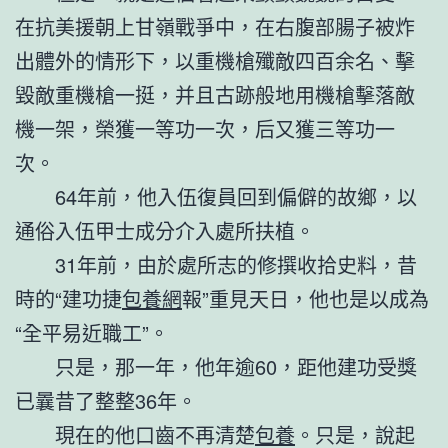
在抗美援朝上甘嶺戰爭中，在右腹部腸子被炸
出體外的情形下，以重機槍殲敵四百余名、擊
毀敵重機槍一挺，并且古跡般地用機槍擊落敵
機一架，榮獲一等功一次，后又獲三等功一
次。
64年前，他入伍復員回到偏僻的故鄉，以
通俗入伍甲士成分介入處所扶植。
31年前，由於處所志的修撰收拾史料，昔
時的“建功捷
包養網
報”重見天日，他也是以成為
“全平易近職工”。
只是，那一年，他年逾60，距他建功受獎
已曩昔了整整36年。
現在的他口齒不再清楚
包養
。只是，說起