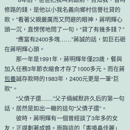
修路的錢，是他以小我名義向鄉村信譽社貸的
款。”看著父親嚴厲而又閃避的眼神，蔣明輝心
頭一沉，直愣愣地問了一句，“貸了有幾多錢？”
“應當有2400多塊……”蔣誠的話，如巨石砸
在蔣明輝心頭。
那一年是1991年，蔣明輝年僅23歲，餐與
加入任務3年節衣縮食才存了1000多元。而在蔣
包養
誠存款時的1983年，2400元更是一筆“巨
款”。
“父債子還……”父子倆緘默許久后的第一句
話，居然是如出一轍的這句“父債子還”。
彼時，蔣明輝有一個曾經談了3年多的女
友，正謀劃著成婚。面臨這的「書噴鼻佳麗」