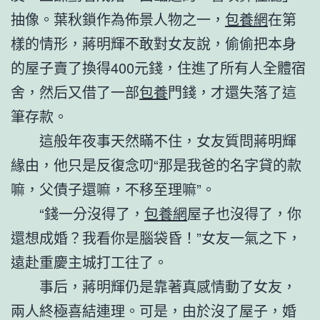
抽像。葉秋鎖作為佈景人物之一，
包養網
在第
樣的情形，蔣明輝不敢對女友說，偷偷把本身
的屋子賣了換得400元錢，住進了所有人全體宿
舍，然后又借了一部
包養
門錢，才還失落了這
筆存款。
這般年夜事天然瞞不住，女友質問蔣明輝
緣由，他只是反復念叨“那是我爸的名字貸的款
嘛，父債子還嘛，不移至理嘛”。
“錢一分沒得了，
包養網
屋子也沒得了，你
還想成婚？我看你是腦袋昏！”女友一氣之下，
遠赴重慶主城打工往了。
事后，蔣明輝仍是靠著真感情動了女友，
兩人終極喜結連理。可是，由於沒了屋子，婚