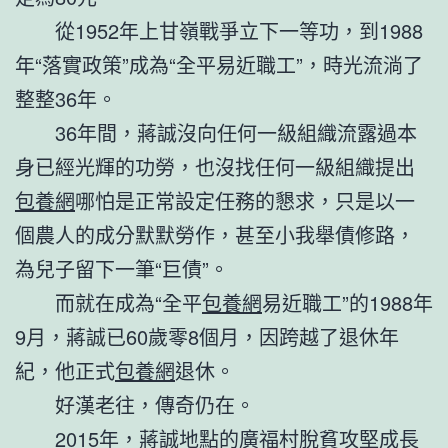
從1952年上甘嶺戰爭立下一等功，到1988
年“落實政策”成為“全平易近職工”，時光流淌了
整整36年。
36年間，蔣誠沒向任何一級組織流露過本
身已經光輝的功勞，也沒找任何一級組織提出
包養網
哪怕是正常設定任務的懇求，只是以一
個農人的成分默默勞作，甚至小我舉債修路，
為兒子留下一筆“巨債”。
而就在成為“全平
包養網
易近職工”的1988年
9月，蔣誠已60歲零8個月，因跨越了退休年
紀，他正式
包養網
退休。
好漢老往，傳奇仍在。
2015年，蔣誠地點的廣福村脫貧攻堅成長