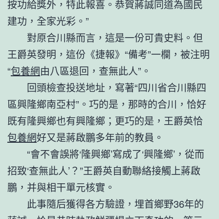
按功給獎外，特此報喜。恭賀蔣誠同道為國民
建功，全家光彩。”
對原合川縣而言，這是一份可貴史料。但
王爵英發明，這份《捷報》“備考”一欄，被注明
“
包養網
由八區退回，查無此人”。
回頭檢查投送地址，寫著“四川省合川縣四
區興隆鄉南亞村”。巧的是，那時的合川，恰好
既有隆興鄉也有興隆鄉；更巧的是，王爵英恰
包養網
好又是蔣啟鵬多年前的教員。
“會不會誤將‘隆興鄉’寫成了‘興隆鄉’，從而
招致‘查無此人’？”王爵英自動聯絡接觸上蔣啟
鵬，并與相干單元核實。
此事隨后獲得各方驗證，埋首鄉野36年的