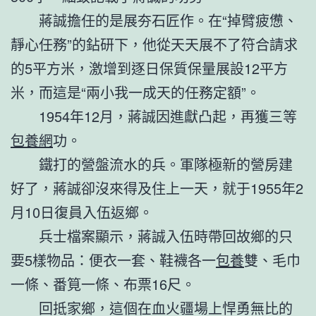
蔣誠擔任的是展夯石匠作。在“掉臂疲憊、
靜心任務”的鉆研下，他從天天展不了符合請求
的5平方米，激增到逐日保質保量展設12平方
米，而這是“兩小我一成天的任務定額”。
1954年12月，蔣誠因進獻凸起，再獲三等
包養網
功。
鐵打的營盤流水的兵。軍隊極新的營房建
好了，蔣誠卻沒來得及住上一天，就于1955年2
月10日復員入伍返鄉。
兵士檔案顯示，蔣誠入伍時帶回故鄉的只
要5樣物品：便衣一套、鞋襪各一
包養
雙、毛巾
一條、番筧一條、布票16尺。
回抵家鄉，這個在血火疆場上悍勇無比的