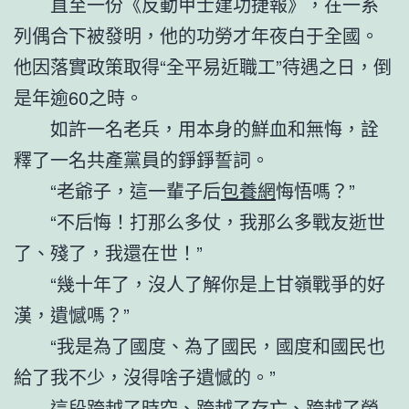
直至一份《反動甲士建功捷報》，在一系
列偶合下被發明，他的功勞才年夜白于全國。
他因落實政策取得“全平易近職工”待遇之日，倒
是年逾60之時。
如許一名老兵，用本身的鮮血和無悔，詮
釋了一名共產黨員的錚錚誓詞。
“老爺子，這一輩子后
包養網
悔悟嗎？”
“不后悔！打那么多仗，我那么多戰友逝世
了、殘了，我還在世！”
“幾十年了，沒人了解你是上甘嶺戰爭的好
漢，遺憾嗎？”
“我是為了國度、為了國民，國度和國民也
給了我不少，沒得啥子遺憾的。”
這段跨越了時空、跨越了存亡、跨越了榮