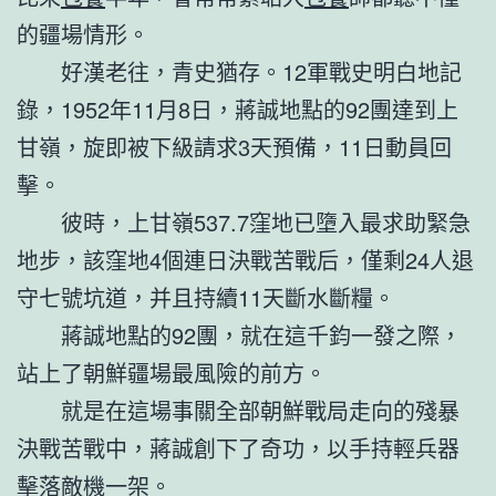
的疆場情形。
好漢老往，青史猶存。12軍戰史明白地記
錄，1952年11月8日，蔣誠地點的92團達到上
甘嶺，旋即被下級請求3天預備，11日動員回
擊。
彼時，上甘嶺537.7窪地已墮入最求助緊急
地步，該窪地4個連日決戰苦戰后，僅剩24人退
守七號坑道，并且持續11天斷水斷糧。
蔣誠地點的92團，就在這千鈞一發之際，
站上了朝鮮疆場最風險的前方。
就是在這場事關全部朝鮮戰局走向的殘暴
決戰苦戰中，蔣誠創下了奇功，以手持輕兵器
擊落敵機一架。