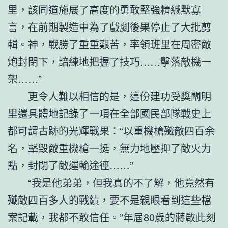
里，該同道施展了高度的勇敢堅強精緘默寡
言，在前期製造中為了戲劇後果停止了大批剪
輯。神，戰勝了重重艱苦，率領班里在周密敵
炮封閉下，諳練地把握了技巧……擊落敵機一
架……”
更令人難以相信的是，這份建功受獎闡明
里還具體地記錄了一項在全部國民部隊戰史上
都可謂古跡的光輝戰果：“以重機槍殲敵四百余
名，擊毀敵重機槍一挺，無力地壓抑了敵火力
點，封閉了敵運輸途徑……”
“我是他弟弟，但我真的不了解，他竟然有
殲敵四百多人的戰績，要不是親眼看到這些檔
案記載，我都不敢信任。”年屆80歲的蔣啟此刻