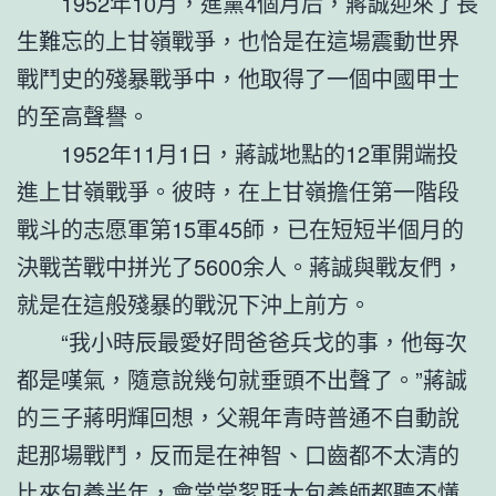
1952年10月，進黨4個月后，蔣誠迎來了長
生難忘的上甘嶺戰爭，也恰是在這場震動世界
戰鬥史的殘暴戰爭中，他取得了一個中國甲士
的至高聲譽。
1952年11月1日，蔣誠地點的12軍開端投
進上甘嶺戰爭。彼時，在上甘嶺擔任第一階段
戰斗的志愿軍第15軍45師，已在短短半個月的
決戰苦戰中拼光了5600余人。蔣誠與戰友們，
就是在這般殘暴的戰況下沖上前方。
“我小時辰最愛好問爸爸兵戈的事，他每次
都是嘆氣，隨意說幾句就垂頭不出聲了。”蔣誠
的三子蔣明輝回想，父親年青時普通不自動說
起那場戰鬥，反而是在神智、口齒都不太清的
比來
包養
半年，會常常絮聒大
包養
師都聽不懂