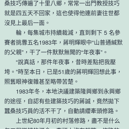
桑技巧傳遍了十里八鄉，常常一出門教授技巧
就是四五天不回家，這也使得他連前妻往世都
沒見上最后一面。
輪，每集城市持續裁減，直到剩下 5 名參
賽者挑釁五名1983年，蔣明輝眼中“山普通緘默
的父親”，干了一件默默無聞的“年夜事”。
“說真話，那件年夜事，昔時差點把我壓
垮。”時至本日，已是51歲的蔣明輝回想此事，
照舊眼神復雜甚至略帶苦楚。
1983年冬，本地決議建築隆興鄉到永興鄉
的途徑，自認有些建築技巧的蔣誠，竟然拋下
蠶桑技巧員的活不干了，自動請纓牽頭修路。
上世紀80年月初的村落修路，盡不是什么