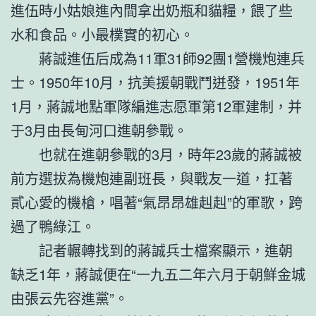
進伍時小姑娘進內間拿出奶瓶和貓糧，餵了些
水和食品。小最樸實的初心。
蔣誠進伍后成為11軍31師92團1營機炮連兵
士。1950年10月，抗美援朝戰鬥迸發，1951年
1月，蔣誠地點軍隊編進志愿軍第12軍建制，并
于3月由長甸河口進朝參戰。
也就在進朝參戰的3月，時年23歲的蔣誠被
前方選拔為機炮連副班長，與戰友一道，扛著
貳心愛的機槍，唱著“氣昂昂雄赳赳”的軍歌，跨
過了鴨綠江。
記者輾轉找到的蔣誠兵士檔案顯示，進朝
缺乏1年，蔣誠便在“一九五二年六月于朝鮮金城
由張云先容進黨”。