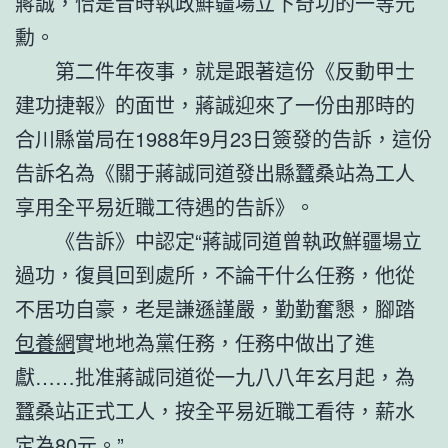
蔣誠，恰是昔時執政鮮疆場立下奇功的一等元
勳。
第二件年夜事，就是跟著這份《反動甲士
建功捷報》的面世，蔣誠迎來了一份由那時的
合川縣當局在1988年9月23日簽發的告訴，這份
告訴名為《關于蔣誠同道發出縣蠶桑站為工人
享用全平易近職工待遇的告訴》。
《告訴》中認定“蔣誠同道曾執政鮮疆場立
過功，復員回到處所，不論干什么任務，他從
不居功自豪，老是謙遜謹嚴，勤勤奮懇，腳踏
包養網
實地地為黨任務，任務中做出了進
獻……批准蔣誠同道從一九八八年玄月起，為
蠶桑站正式工人，按全平易近職工看待，薪水
定為80元。”