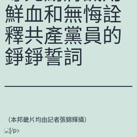
鮮血和無悔詮
釋共產黨員的
錚錚誓詞
（本邦畿片均由記者張錦輝攝）
[/p>