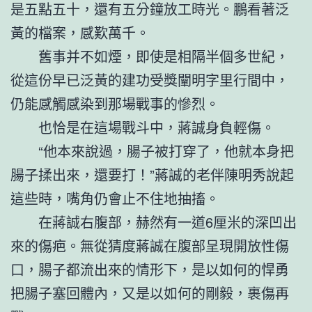
是五點五十，還有五分鐘放工時光。鵬看著泛
黃的檔案，感歎萬千。
舊事并不如煙，即使是相隔半個多世紀，
從這份早已泛黃的建功受獎闡明字里行間中，
仍能感觸感染到那場戰事的慘烈。
也恰是在這場戰斗中，蔣誠身負輕傷。
“他本來說過，腸子被打穿了，他就本身把
腸子揉出來，還要打！”蔣誠的老伴陳明秀說起
這些時，嘴角仍會止不住地抽搐。
在蔣誠右腹部，赫然有一道6厘米的深凹出
來的傷疤。無從猜度蔣誠在腹部呈現開放性傷
口，腸子都流出來的情形下，是以如何的悍勇
把腸子塞回體內，又是以如何的剛毅，裹傷再