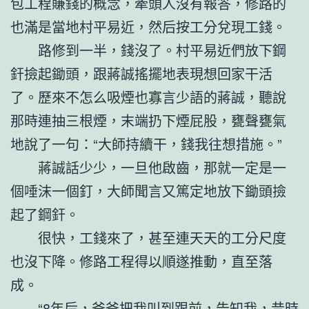
包工程賺錢的概念，牽頭人沒有報答，修路的
也滿是當地村平易近，然后按工分兌現工錢。
路修到一半，錢沒了。村平易近們放下鋼
釬撿起鋤頭，跟蔣誠搖擺地表現想回家干活
了。歷來不怎么吸煙也寡言少語的蔣誠，聽說
那時連抽三根煙，末端扔下煙屁股，甕聲甕氣
地說了一句：“大師持續干，錢我往想措施。”
蔣誠話少少，一旦他啟齒，那就一定是一
個唾沫一個釘，大師聞言又篤定地放下鋤頭撿
起了鋼釬。
很快，工錢來了，甚至連天天的工分尺度
也沒下降。修路工程得以順遂推動，直至落
成。
“8年后，爸爸把我叫到跟前，告知我，昔時