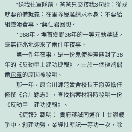
“送我往軍隊前，爸爸只交接我3句話：從戎
就要預備就義；在軍隊嚴厲請求本身；不要給
組織添費事。”蔣仁君回想。
1988年，埋首鄉野36年的一等元勳蔣誠，
毫無征兆地迎來了兩件年夜事。
第一件年夜事，是一份鬼使神差塵封了36
年的《反動甲士建功捷報》，由於一個極端偶
爾
包養
的原因被發明。
那一年，原合川師范黌舍校長王爵英擔任
修撰《合川縣志》，查找檔案材料時發明一份
《反動甲士建功捷報》。
《捷報》載明：“貴府蔣誠同道在上甘嶺戰
爭中，創建功勞，業經批準記一等功一次，除