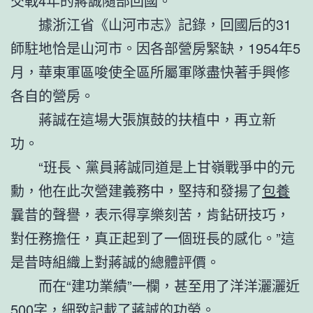
交戰4年的蔣誠隨部回國。
據浙江省《山河市志》記錄，回國后的31
師駐地恰是山河市。因各部營房緊缺，1954年5
月，華東軍區唆使全區所屬軍隊盡快著手興修
各自的營房。
蔣誠在這場大張旗鼓的扶植中，再立新
功。
“班長、黨員蔣誠同道是上甘嶺戰爭中的元
勳，他在此次營建義務中，堅持和發揚了
包養
曩昔的聲譽，表示得享樂刻苦，肯鉆研技巧，
對任務擔任，真正起到了一個班長的感化。”這
是昔時組織上對蔣誠的總體評價。
而在“建功業績”一欄，甚至用了洋洋灑灑近
500字，細致記載了蔣誠的功勞。