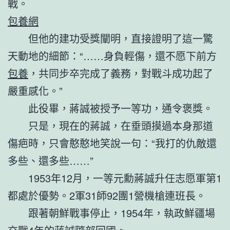
戰。
包養網
但他的建功受獎闡明，直接證明了這一驚
天動地的細節：“……身負輕傷，還不愿下前方
包養
，共同步卒完成了義務，對戰斗成功起了
嚴重感化。”
此役畢，蔣誠被授予一等功，通令褒獎。
只是，現在的蔣誠，在垂頭摸過本身那道
傷疤時，只會憨憨地笑說一句：“我打的仇敵還
多些、還多些……”
1953年12月，一等元勳蔣誠升任志愿軍第1
都處於優勢。2軍31師92團1營機槍連班長。
跟著朝鮮戰事停止，1954年，執政鮮疆場