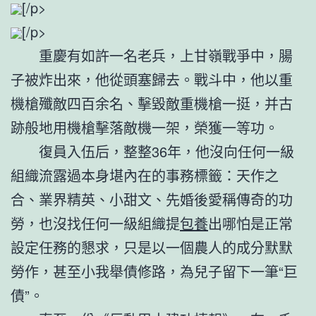
[/p>
[/p>
重慶有如許一名老兵，上甘嶺戰爭中，腸
子被炸出來，他從頭塞歸去。戰斗中，他以重
機槍殲敵四百余名、擊毀敵重機槍一挺，并古
跡般地用機槍擊落敵機一架，榮獲一等功。
復員入伍后，整整36年，他沒向任何一級
組織流露過本身堪內在的事務標籤：天作之
合、業界精英、小甜文、先婚後愛稱傳奇的功
勞，也沒找任何一級組織提
包養
出哪怕是正常
設定任務的懇求，只是以一個農人的成分默默
勞作，甚至小我舉債修路，為兒子留下一筆“巨
債”。