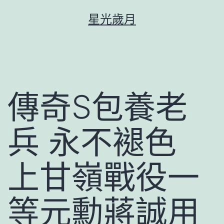
跳
星光歲月
至
主
要
內
容
傳奇S包養老
兵 永不褪色
上甘嶺戰役一
等元勳蔣誠用