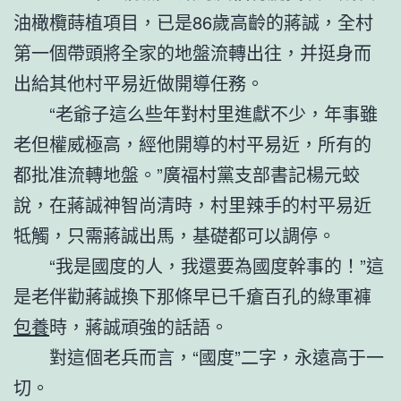
油橄欖蒔植項目，已是86歲高齡的蔣誠，全村
第一個帶頭將全家的地盤流轉出往，并挺身而
出給其他村平易近做開導任務。
“老爺子這么些年對村里進獻不少，年事雖
老但權威極高，經他開導的村平易近，所有的
都批准流轉地盤。”廣福村黨支部書記楊元蛟
說，在蔣誠神智尚清時，村里辣手的村平易近
牴觸，只需蔣誠出馬，基礎都可以調停。
“我是國度的人，我還要為國度幹事的！”這
是老伴勸蔣誠換下那條早已千瘡百孔的綠軍褲
包養
時，蔣誠頑強的話語。
對這個老兵而言，“國度”二字，永遠高于一
切。