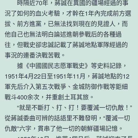
時隔近70年，蔣誠在異國的疆場經過的事
況了如何的血火考驗，才幹在1年內完成前方選
拔、前方進黨，已無法找到現在的見證人，而
他自己也無法明白論述進朝參戰后的各種過
往，但戰史卻忠誠記載了蔣誠地點軍隊經過的
事況的連番決戰苦戰。
據《中國國民志愿軍戰史》等史料記錄，
1951年4月22日至1951年11月，蔣誠地點的12
軍先后介入第五次戰爭、金城防御作戰等鉅細
戰斗400余次，并重創土耳其旅。
“就是不斷打、打、打！要覆滅一切仇敵！”
從蔣誠委曲可辨的話語里不難發明，“覆滅一切
仇敵”六字，貫串了他一切的朝鮮疆場記憶。