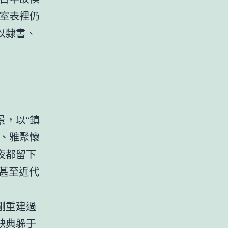
室表裡仍
以隸書、
，以“鎮
、雅聚懷
夜都留下
甚至近代
臨剛重建過
缺典躲于