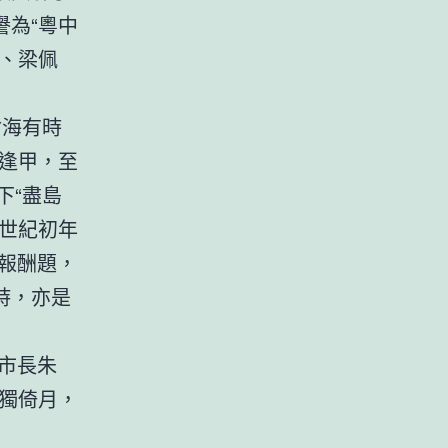
為“粵中
均、梁佩
滄海有時
逢甲，至
下“盡島
世紀初年
報酬題，
詩，亦是
市長朱
獨倚月，