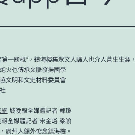
南第一勝概”，鎮海樓集聚文人騷人也介入蒼生生涯
炮火也傳承文脈發揚國學
協文明和文史材料委員會
社
養網
城晚報全媒體記者 鄧瓊
晚報全媒體記者 宋金峪 梁喻
，廣州人額外惦念鎮海樓。