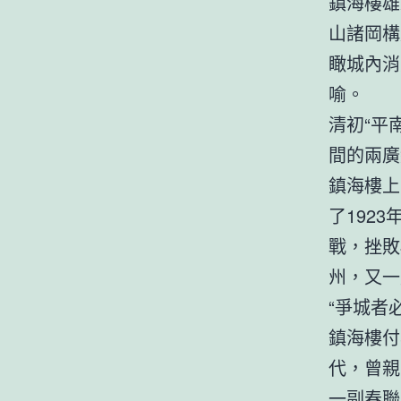
鎮海樓雄
山諸岡構
瞰城內消
喻。
清初“平
間的兩廣
鎮海樓上
了192
戰，挫敗
州，又一
“爭城者
鎮海樓付
代，曾親
一副春聯