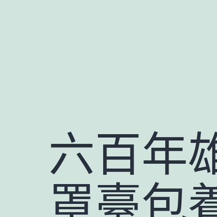
跳
至
主
要
內
容
六百年
罩臺包養