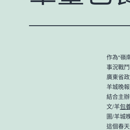
作為“嶺
事況戰鬥
廣東省政
羊城晚報
結合主辦
文/羊
包
圖/羊城
這個春天