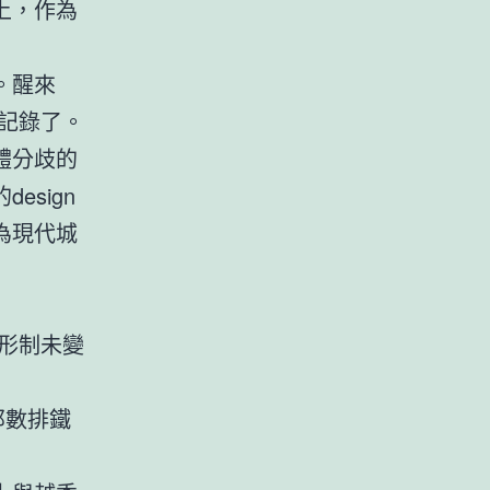
上，作為
。醒來
記錄了。
體分歧的
sign
為現代城
形制未變
那數排鐵