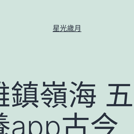
星光歲月
雄鎮嶺海 
app古今