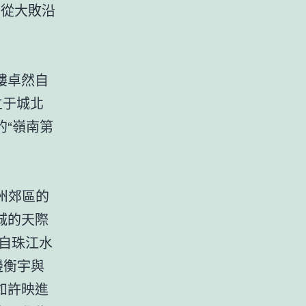
條從大敗沿
樓卓然自
立于城北
“嶺南第
州郊區的
城的天際
自珠江水
邊衡宇與
如許映進