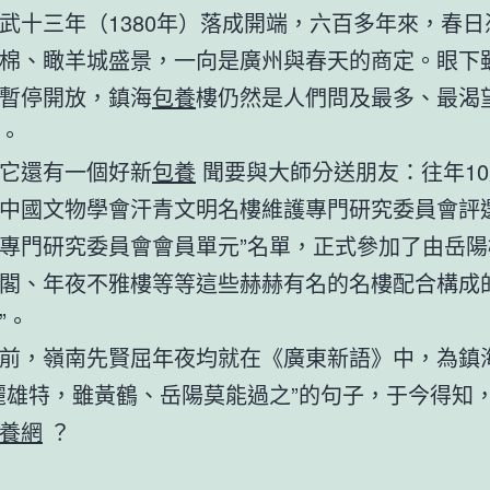
武十三年（1380年）落成開端，六百多年來，春日
棉、瞰羊城盛景，一向是廣州與春天的商定。眼下
暫停開放，鎮海
包養
樓仍然是人們問及最多、最渴
。
它還有一個好新
包養
聞要與大師分送朋友：往年1
中國文物學會汗青文明名樓維護專門研究委員會評選
專門研究委員會會員單元”名單，正式參加了由岳陽
閣、年夜不雅樓等等這些赫赫有名的名樓配合構成的
”。
前，嶺南先賢屈年夜均就在《廣東新語》中，為鎮
麗雄特，雖黃鶴、岳陽莫能過之”的句子，于今得知
養網
？