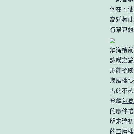
何在，使
高懸著此
行草寫就
鎮海樓前
詠嘆之篇
形能攬勝
海層樓”
古的不貳
登鎮
包養
的廖仲愷
明末清初
的五層樓