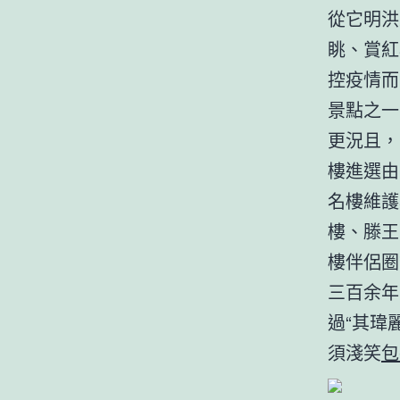
從它明洪
眺、賞紅
控疫情而
景點之一
更況且，
樓進選由
名樓維護
樓、滕王
樓伴侶圈
三百余年
過“其瑋
須淺笑
包