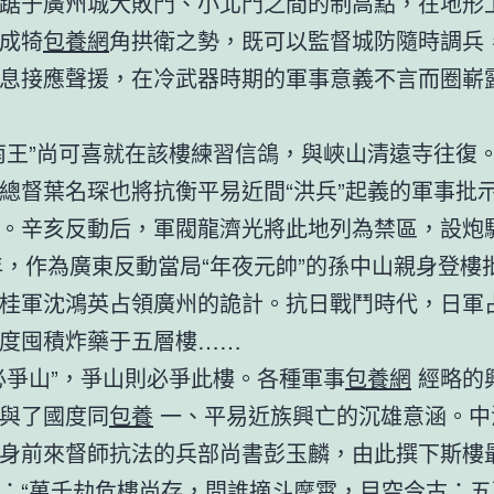
踞于廣州城大敗門、小北門之間的制高點，在地形
成犄
包養網
角拱衛之勢，既可以監督城防隨時調兵
息接應聲援，在冷武器時期的軍事意義不言而圈嶄
南王”尚可喜就在該樓練習信鴿，與峽山清遠寺往復
總督葉名琛也將抗衡平易近間“洪兵”起義的軍事批
。辛亥反動后，軍閥龍濟光將此地列為禁區，設炮
3年，作為廣東反動當局“年夜元帥”的孫中山親身登樓
桂軍沈鴻英占領廣州的詭計。抗日戰鬥時代，日軍
度囤積炸藥于五層樓……
必爭山”，爭山則必爭此樓。各種軍事
包養網
經略的
與了國度同
包養
一、平易近族興亡的沉雄意涵。中
身前來督師抗法的兵部尚書彭玉麟，由此撰下斯樓
：“萬千劫危樓尚存，問誰摘斗摩霄，目空今古；五