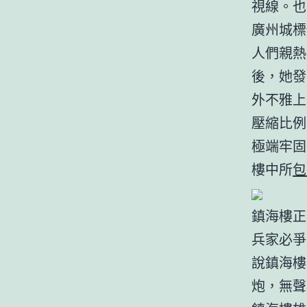
視線。也
廣州城標
人們親熱
後，她發
外不雅上
壓縮比例
極端牢固
樓中所
包
鎮海樓正
兵家必爭
說鎮海樓
炮，無聲