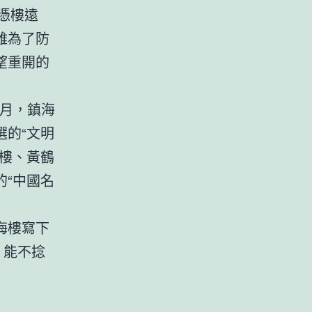
憑樓遠
雖為了防
望重開的
0月，鎮海
的“文明
樓、黃鶴
“中國名
海樓寫下
，能不捻