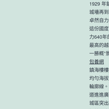
1929
城墻再到
卓然自力
這份國度
力640
最高的越
一勝概”
包養網
鎮海樓樓
均勻海拔
輪廓線。
道進進廣
城區突出