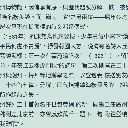
州博物館，因傳承有序、與歷代題跋分解一帙，被譽
成為名樓美談。而 “嶺南三家”之另兩位——屈年夜
屢次呈現在鎮海樓的詩文唱達傍邊。
（1881年）的康無為也來登樓，少年意氣中寫下“
平民何處不貴爵”，抒發報國大志。晚清有名詩人丘
寫鎮海樓：第一次在臺灣淪陷次年（1896年），留
暮，年夜江云樹虎門秋”的詩句；第二次則寫在二十
州與潮州、梅州等地辦學之際，以登
包養
樓送別友
二十四首七律，分解了歷代描述鎮海樓最長的一組
所作組詩之最。
州好》五十首著名于世
包養網
的新中國第二任廣州
穗到差北京前，亦曾感歎萬千，題下一句“臨往登樓
我難眠”。