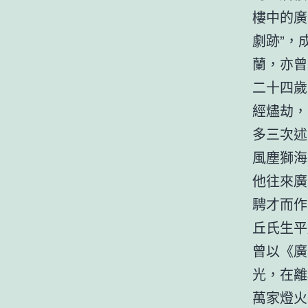
樓中的廣
劇跡”，
蘭，亦曾
二十四歲
經燼劫，
多三次述
風塵獅海
他往來廣
騁才而作
丘氏生平
曾以《廣
光，在離
萬家燈火