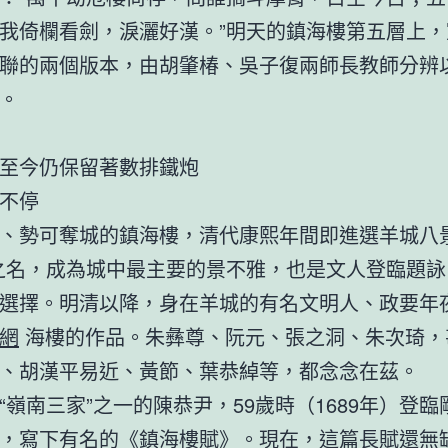
我倚欄看劍，淚灑好漢。”明天的鎮海樓第五層上，
聯的兩個版本，由胡肇椿、吳子復兩師長教師分辨
。
至今仍保留著數排鐵炮
不停
、勢可奪城的鎮海樓，清代康熙年間即進選羊城八景
之名，成為城中最主要的景不雅，也是文人登臨題詠
選擇。明清以降，身在羊城的有名文明人、政要年
網
海樓的作品。朱彝尊、阮元、張之洞、朱次琦，
、胡漢平易近、黃節、葉恭綽等，都念念在茲。
“嶺南三家”之一的陳恭尹，59歲時（1689年）登
，寫下有名的《鎮海樓賦》。現在，這篇長賦還無