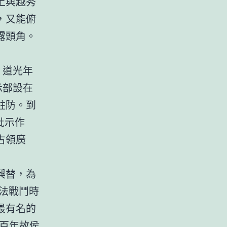
上與越秀
，又能俯
露頭角。
。道光年
示部設在
駐防。到
批示作
占領廣
興替，為
法戰鬥時
最有名的
百年故侯