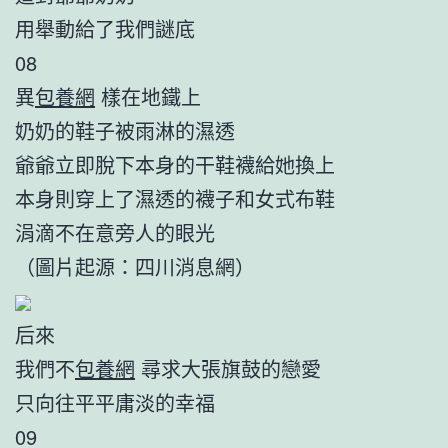
用舉動給了我們謎底
08
異
包養網
樣在地鐵上
奶奶的鞋子被雨淋的濕透
爺爺立即脫下本身的干鞋襪給她換上
本身則穿上了濕透的襪子和女式布鞋
涓滴不在意旁人的眼光
（圖片起源：四川消息網）
后來
我們不
包養網
尋求大張旗鼓的戀愛
只向往平平庸淡的幸福
09