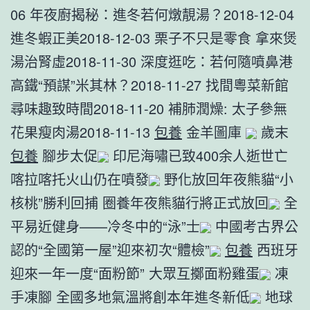
06 年夜廚揭秘：進冬若何燉靚湯？2018-12-04
進冬蝦正美2018-12-03 栗子不只是零食 拿來煲
湯治腎虛2018-11-30 深度逛吃：若何隨噴鼻港
高鐵“預謀”米其林？2018-11-27 找間粵菜新館
尋味趣致時間2018-11-20 補肺潤燥: 太子參無
花果瘦肉湯2018-11-13
包養
金羊圖庫
歲末
包養
腳步太促
印尼海嘯已致400余人逝世亡
喀拉喀托火山仍在噴發
野化放回年夜熊貓“小
核桃”勝利回捕 圈養年夜熊貓行將正式放回
全
平易近健身——冷冬中的“泳”士
中國考古界公
認的“全國第一屋”迎來初次“體檢”
包養
西班牙
迎來一年一度“面粉節” 大眾互擲面粉雞蛋
凍
手凍腳 全國多地氣溫將創本年進冬新低
地球