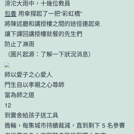
滂沱大雨中，十幾位教員
包養
用傘撐起了一把“彩虹橋”
將陳述廳和講授樓之間的途徑連起來
讓下課回講授樓就餐的先生們
防止了淋雨
（圖片起源：了解一下狀況消息）
師以愛子之心愛人
門生自以孝親之心尊師
當為師之道
12
到黌舍給孩子送工具
擔輪，每集城市持續裁減，直到剩下 5 名參賽