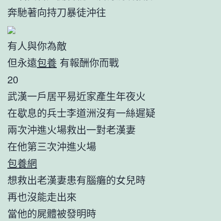
奔馳著向持刀暴徒沖往
有人與你為敵
但永遠
包養
有報酬你而戰
20
武漢一戶居平易近家產生年夜火
在歇息的兵士李道洲沒有一絲遲疑
兩次沖進火場救出一對老漢妻
在他第三次沖進火場
包養網
想救出老漢妻患有腦癱的女兒時
再也沒能走出來
當他的屍體被發明時