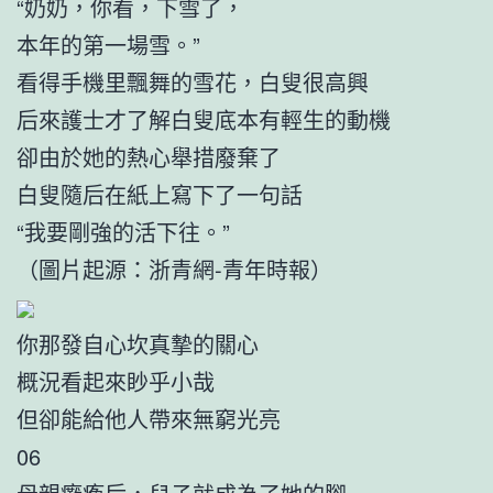
“奶奶，你看，下雪了，
本年的第一場雪。”
看得手機里飄舞的雪花，白叟很高興
后來護士才了解白叟底本有輕生的動機
卻由於她的熱心舉措廢棄了
白叟隨后在紙上寫下了一句話
“我要剛強的活下往。”
（圖片起源：浙青網-青年時報）
你那發自心坎真摯的關心
概況看起來眇乎小哉
但卻能給他人帶來無窮光亮
06