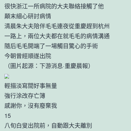
很快浙江一所病院的大夫聯絡接觸了他
顛末細心研討病情
清晨朱大夫陪伴毛毛連夜從重慶趕到杭州
一路上，兩位大夫都在就毛毛的病情溝通
隨后毛毛開端了一場觸目驚心的手術
今朝曾經順遂出院
（圖片起源：下游消息·重慶晨報）
輕描淡寫間好事無量
強行涂改存亡簿
感謝你，沒有廢棄我
15
八旬白叟出院前，自動跟大夫離別