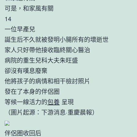
可是，和家風有關
14
一位早產兒
誕生后不久就被發明小腸所有的壞逝世
家人只好帶他接收臨終關心醫治
病院的重生兒科大夫朱旺盛
卻沒有嘆息廢棄
他將孩子的病情和相干檢討照片
發在了本身的伴侶圈
等候一線活力的
包養
呈現
（圖片起源：下游消息·重慶晨報）
伴侶圈收回后