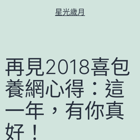
跳
星光歲月
至
主
要
內
容
再見2018喜包
養網心得：這
一年，有你真
好！