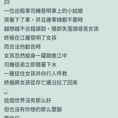
23
一位出租車司機發明車上的小姑娘
哭著下了車，并且連零錢都不要時
越想越不合錯誤勁，隨即失落頭尋覓女孩
終極在江邊發明了女孩
而合法他勸告時
女孩忽然縱身一躍跳進江中
司機徒弟立即隨著下水
一邊捉住女孩并向行人呼救
終極將女孩從存亡邊沿拉了回來
這個世界沒有那么好
但也沒有你想的那么蹩腳