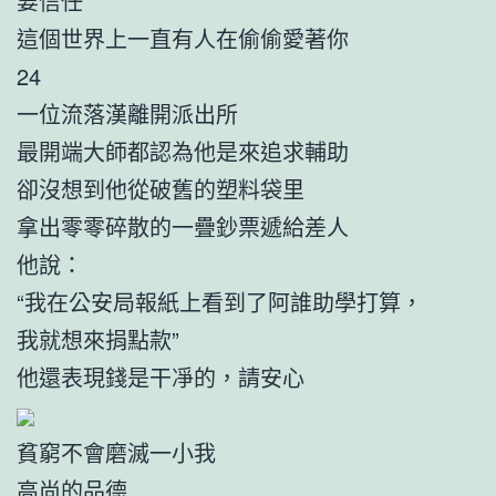
要信任
這個世界上一直有人在偷偷愛著你
24
一位流落漢離開派出所
最開端大師都認為他是來追求輔助
卻沒想到他從破舊的塑料袋里
拿出零零碎散的一疊鈔票遞給差人
他說：
“我在公安局報紙上看到了阿誰助學打算，
我就想來捐點款”
他還表現錢是干凈的，請安心
貧窮不會磨滅一小我
高尚的品德