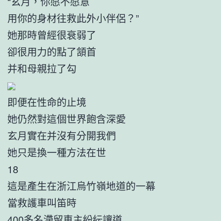
“玄月，你愿不愿意
用你的身材往救此外小伴侶？”
她那時曾經很衰弱了
卻很用力的點了頷首
并和母親拉了勾
即便在性命的止境
她仍然對這個世界飽含深愛
玄月實在并沒有分開我們
她只是換一種方法在世
18
這是產生在浙江烏竹嶺地道的一幕
當救護車叫笛時
400多名滯留車主紛紜讓道