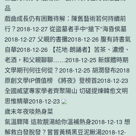
品
戲曲成長仍有困難待解：陳舊藝術若何持續前
行？2018-12-27 從盜墓者手中“搶下”海昏侯墓
2018-12-27 父親的書攤2018-12-26 腹有詩書氣
自華2018-12-26 【花地·朗誦者】苦茶、濃煙、
老酒，和父親聊聊……2018-12-25 新媒體時期
文學期刊何往何從？2018-12-25 胡潤發布2018
原創文學IP價值榜 《將夜》登榜首2018-12-23
全國威望專家學者齊聚陽山 切磋提煉韓愈文明
思惟精華2018-12-23
歲末年夜啖熱身菜
氣溫驟降 這款靚湯給你溫補熱身2018-12-13 想
解救白發脫發？嘗嘗黃精黑豆泥鰍湯2018-12-