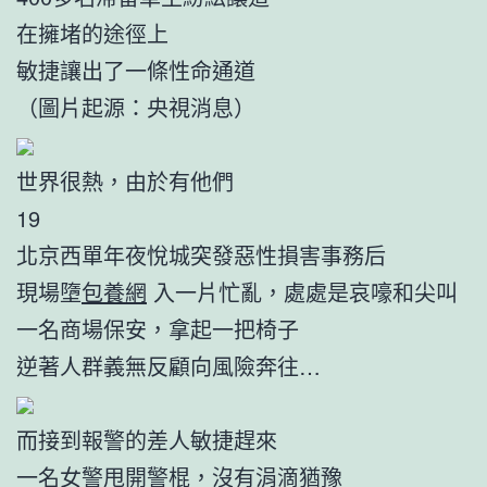
在擁堵的途徑上
敏捷讓出了一條性命通道
（圖片起源：央視消息）
世界很熱，由於有他們
19
北京西單年夜悅城突發惡性損害事務后
現場墮
包養網
入一片忙亂，處處是哀嚎和尖叫
一名商場保安，拿起一把椅子
逆著人群義無反顧向風險奔往…
而接到報警的差人敏捷趕來
一名女警甩開警棍，沒有涓滴猶豫