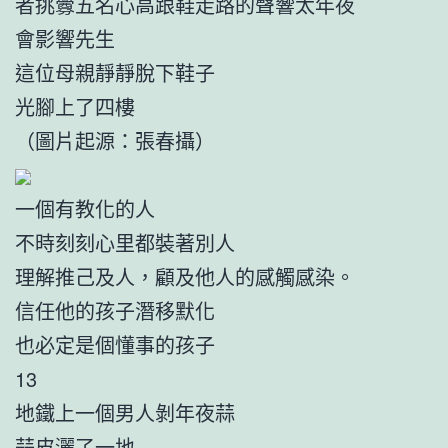
者挑釁五名心高跟鞋走路的聲響太年夜
會影響先生
這位母親靜靜脫下鞋子
光腳上了四樓
（圖片起源：張春攝）
一個有教化的人
不時刻刻心里都裝著別人
理解推己及人，顧及他人的感觸感染。
信任他的孩子潛移默化
也必定是個懂事的孩子
13
地鐵上一個男人剝年夜蒜
蒜皮灑了一地