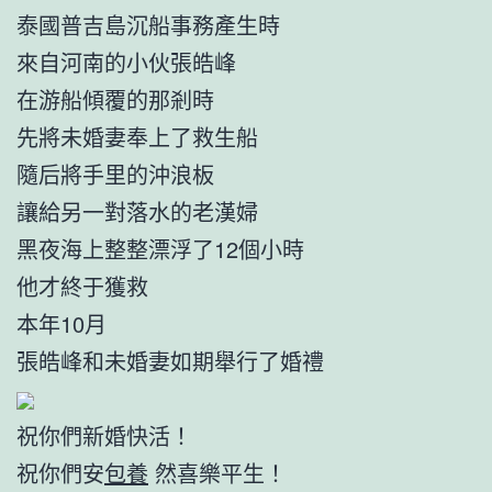
泰國普吉島沉船事務產生時
來自河南的小伙張皓峰
在游船傾覆的那剎時
先將未婚妻奉上了救生船
隨后將手里的沖浪板
讓給另一對落水的老漢婦
黑夜海上整整漂浮了12個小時
他才終于獲救
本年10月
張皓峰和未婚妻如期舉行了婚禮
祝你們新婚快活！
祝你們安
包養
然喜樂平生！