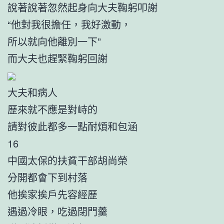
說著說著忽然起身向大夫鞠躬叩謝
“他對我很擔任，我好激動，
所以就向他離別一下”
而大夫也趕緊鞠躬回謝
大夫和病人
歷來就不應是對峙的
請對彼此都多一點耐煩和包涵
16
中國太保的扶貧干部胡尚榮
分開都會下到村落
他挨家挨戶先容經歷
遇過冷眼，吃過閉門羹