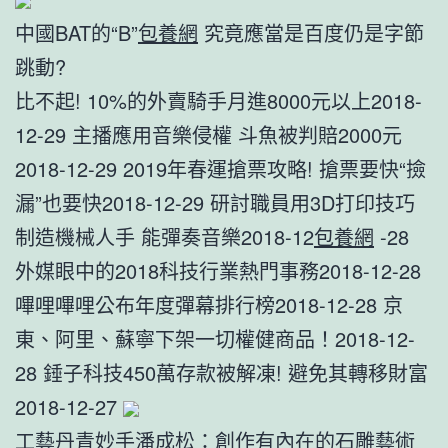
中國BAT的“B”
包養網
究竟應當是百度仍是字節
跳動?
比不起! 10%的外賣騎手月進8000元以上2018-
12-29 主播應用音樂侵權 斗魚被判賠2000元
2018-12-29 2019年春運搶票攻略! 搶票要快“撿
漏”也要快2018-12-29 研討職員用3D打印技巧
制造機械人手 能彈奏音樂2018-12
包養網
-28
外媒眼中的2018科技行業熱門事務2018-12-28
嗶哩嗶哩公布年度彈幕排行榜2018-12-28 京
東、阿里、蘇寧下架一切權健商品！2018-12-
28 錘子科技450萬存款被解凍! 避免其轉移財富
2018-12-27
工藝丹青妙手潘成松：創作有內在的石雕藝術