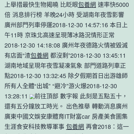
上舉措最快生物揭曉 比眨眼
包養網
速率快5000
倍 消息排行榜 羊晚24小時 受湖南年夜雪影響
廣州部門列車停運2018-12-30 14:57:16 本日上
午11時 京珠北高速呈現薄冰路況情形正常
2018-12-30 14:18:08 廣州年夜德路火情被毀滅
有店面“渣
包養網
都沒剩”2018-12-30 13:45:11
湖南地域呈現年夜雪凝凍氣象 部門道路列車正
點2018-12-30 13:32:45 除夕假期首日出游雄師
所有人全體“出城” “避冷”游火爆2018-12-30
13:28:11
前往頂部 數字報 此刻是五點五十，
還有五分鐘放工時光。 出色推舉 轉動消息廣州
廣東中國文娛安康體育IT財富car 房產美食圖集
生涯食安科技教導軍事
包養網
再會2018：這一