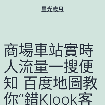
跳
星光歲月
至
主
要
內
容
商場車站實時
人流量一搜便
知 百度地圖教
你“錯Klook客