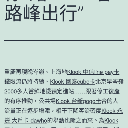
路峰出行”
重慶再現晚岑嶺、上海地
Klook 中信line pay卡
鐵限流仍將持續、
Klook 國泰cube卡
北京早岑嶺
2000多人嘗鮮地鐵預定進站……跟著停工復產
的有序推動，公共場
Klook 台新gogo卡
合的人
流量正在逐步增添，相干下降客流密度
Klook 永
豐 大戶卡 dawho
的舉動也隨之而來。為
Klook