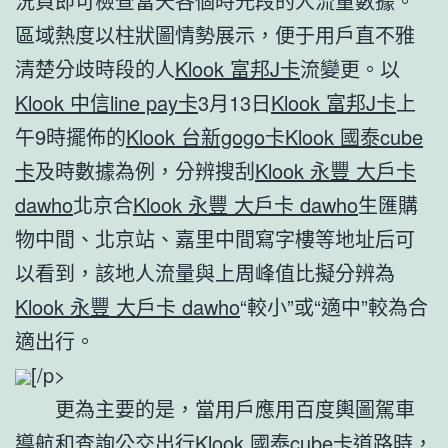
況頁即可檢查當天各個時光段的人流量數據。
區域熱度以柱狀圖情勢展示，便于用戶直不雅
清楚分歧時段的人
Klook 富邦J卡
流變更。以
Klook 中信line pay卡
3月13日
Klook 富邦J卡
上
午9時擺佈的
Klook 台新gogo卡
Klook 國泰cube
卡
及時數據為例，分辨搜刮
Klook 永豐 大戶卡
dawho
北京合
Klook 永豐 大戶卡 dawho
生匯購
物中間、北京站、嘉里中間寫字樓等地址后可
以看到，該地人流量與上周峰值比擬分辨為
Klook 永豐 大戶卡 dawho
“較小”或“適中”較為合
適出行。
[/p>
更為主要的是，當用戶應用百度輿圖駕車
導航和查詢公交出行
Klook 國泰cube卡
道路時，