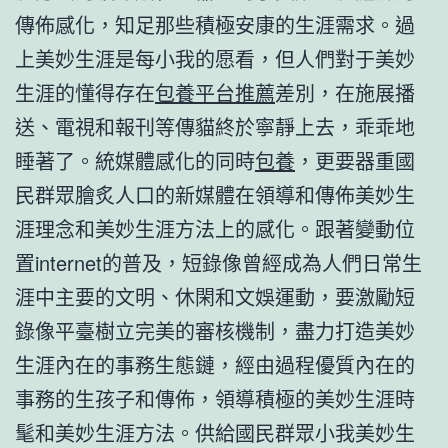
傳佈感化，知足那些積極安康的生涯需求。過
上美妙生涯是每小我的愿看，但人們對于美妙
生涯的懂得存在
包養平台推薦
差別，在施展播
送、電視和報刊等傳貓終於寧靜上去，乖乖地
睡著了。統媒體感化的同時
包養
，更要器重國
民群眾膾炙人口的新媒體在領導和傳佈美妙生
涯理念和美妙生涯方法上的感化。跟著變動位
置internet的普及，短錄像曾經成為人們日常生
涯中主要的文明、休閑和文娛運動，要激勵短
錄像平臺樹立完美的審核機制，盡力打造美妙
生涯內在的事務生態鏈，經由過程優質內在的
事務的生孩子和傳佈，領導積極的美妙生涯時
髦和美妙生涯方法。供給國民群眾小我美妙生