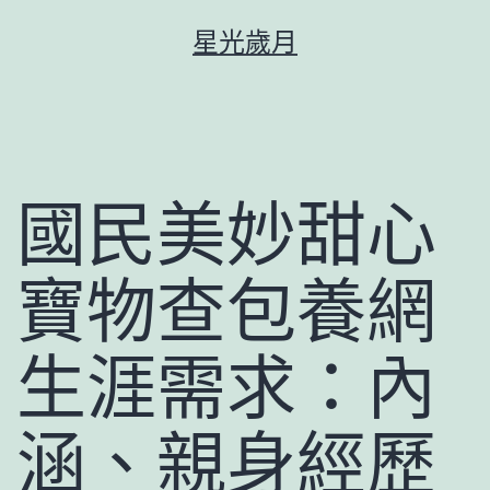
跳
星光歲月
至
主
要
內
容
國民美妙甜心
寶物查包養網
生涯需求：內
涵、親身經歷