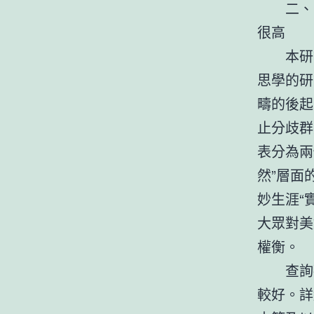
二、國
很高
本研討
思學的研
疇的後起
止分歧群
表分為兩
然”層面
妙生涯“
大眾對美
權衡。
查詢
較好。詳