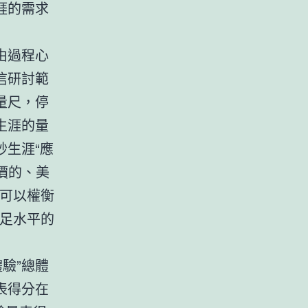
涯的需求
由過程心
信研討範
量尺，停
生涯的量
生涯“應
價的、美
表可以權衡
知足水平的
驗”總體
表得分在