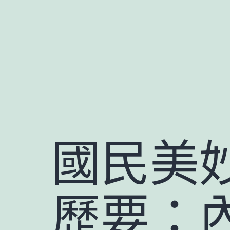
跳
至
主
要
內
容
國民美
歷要：