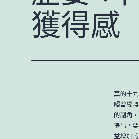
獲得感
黨的十九
觸曾經轉
的副角，
提出，要
益增加的