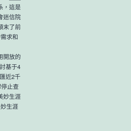
系，這是
會迷信院
顛末了前
的需求和
用開放的
討基于4
匯近2千
驟停止查
美妙生涯
美妙生涯