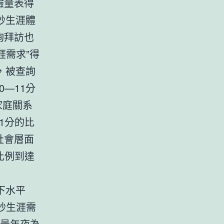
驗量表得
妙生涯體
詢拜訪也
涯需求”得
，被查詢
0—11分
家庭關系
1分的比
社會層面
比例到達
下水平
妙生涯需
，最年夜為