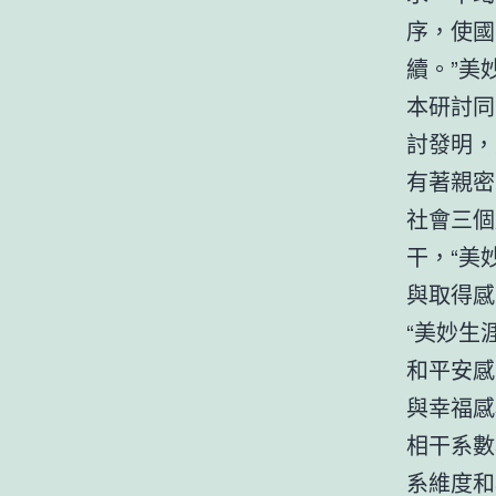
序，使國
續。”美
本研討同
討發明，
有著親密
社會三個
干，“美
與取得感
“美妙生
和平安感
與幸福感
相干系數
系維度和