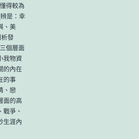
的懂得較為
分辨是：幸
興、美
剖析發
為三個層面
小我物資
關的內在
在的事
情、戀
層面的高
、戰爭、
妙生涯內