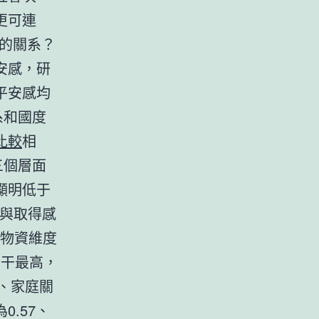
更可連
的關系？
安感，研
平安感均
系和國度
比較
相
三個層面
顯明低于
度與取得感
我物資維度
相干最高，
度、家庭關
.57、