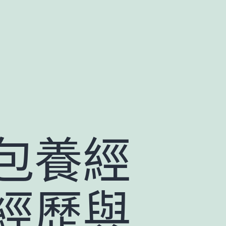
包養經
經歷與