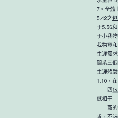
7。全體
5.42之
包
于5.5
于小我物
我物資和
生涯需求
關系三個
生涯體驗
1.10
四
包
感相干
黨的十
求，不竭