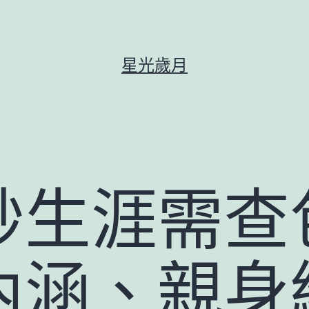
星光歲月
妙生涯需查
內涵、親身