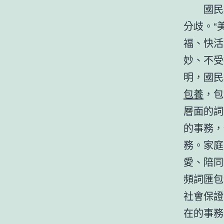
國民群眾
分歧。“
福、快活
妙、不受
明，國民
包養
，包
層面的詞
的事務，
務。家庭
愛、陪同
頻詞匯包
社會保證
在的事務