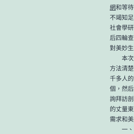
網
和等待
不竭知足
社會學研
后四輪查
對美妙生
本次研
方法清楚
千多人的
個，然后
詢拜訪剖
的丈量東
需求和美
一、國