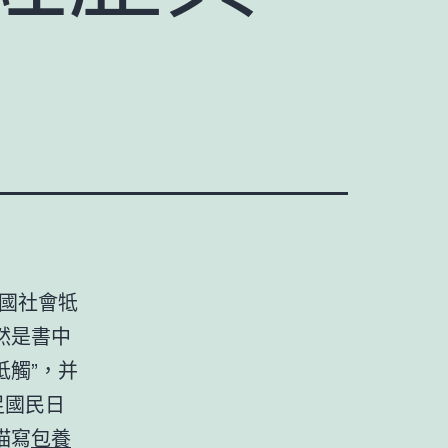
國社會牴
然是書中
觸”，并
足國民日
描寫
包養