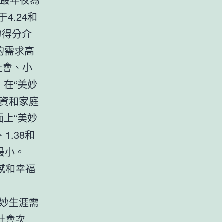
4.24和
勻得分介
的需求高
社會、小
，在“美妙
資和家庭
面上“美妙
1.38和
最小。
感和幸福
妙生涯需
社會次